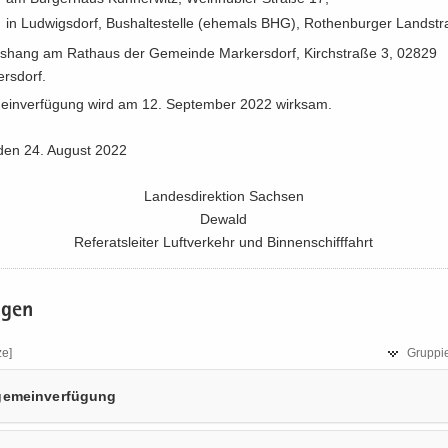
in Lud­wigs­dorf, Bus­hal­te­stel­le (ehe­mals BHG), Ro­then­bur­ger Land­str
s­hang am Rat­haus der Ge­mein­de Mar­kers­dorf, Kirch­stra­ße 3, 02829
rs­dorf.
­mein­ver­fü­gung wird am 12. Sep­tem­ber 2022 wirk­sam.
den 24. Au­gust 2022
Lan­des­di­rek­ti­on Sach­sen
De­wald
Re­fe­rats­lei­ter Luft­ver­kehr und Bin­nen­schiff­fahrt
a­gen
ze]
Grup­pie
ge­mein­ver­fü­gung