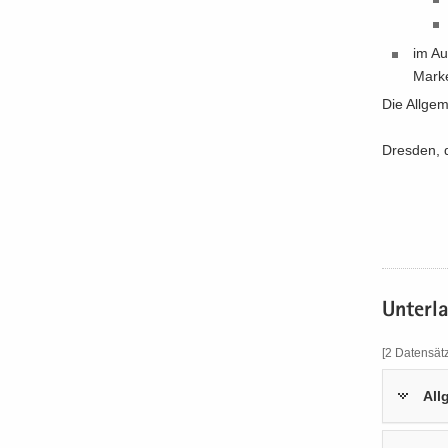
im Au
Mar­ke
Die All­ge
Dres­den, 
Un­ter­l
[2 Da­ten­sät­
All­