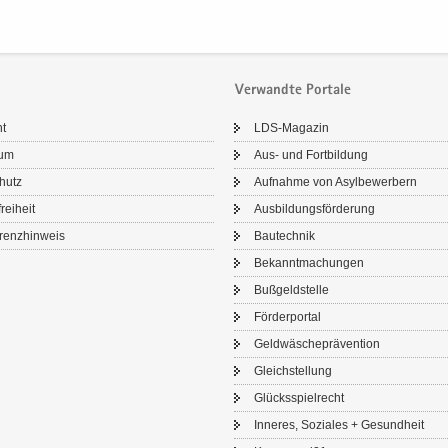
Verwandte Portale
ht
LDS-​Magazin
sum
Aus- und Fort­bil­dung
chutz
Auf­nah­me von Asyl­be­wer­bern
frei­heit
Aus­bil­dungs­för­de­rung
renz­hin­weis
Bau­tech­nik
Be­kannt­ma­chun­gen
Buß­geld­stel­le
För­der­por­tal
Geld­wä­sche­prä­ven­ti­on
Gleich­stel­lung
Glücks­spiel­recht
In­ne­res, So­zia­les + Ge­sund­heit