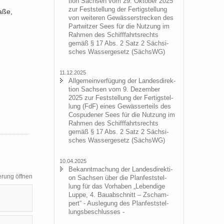
ti­on Sach­sen vom 29. Ok­to­ber 2025
zur Fest­stel­lung der Fer­tig­stel­lung
a­ße,
von wei­te­ren Ge­wäs­ser­stre­cken des
Part­wit­zer Sees für die Nut­zung im
Rah­men des Schiff­fahrts­rechts
gemäß § 17 Abs. 2 Satz 2 Säch­si­
sches Was­ser­ge­setz (SächsWG)
11.12.2025
All­ge­mein­ver­fü­gung der Lan­des­di­rek­
ti­on Sach­sen vom 9. De­zem­ber
2025 zur Fest­stel­lung der Fer­tig­stel­
lung (FdF) eines Ge­wäs­ser­teils des
Cos­pu­de­ner Sees für die Nut­zung im
Rah­men des Schiff­fahrts­rechts
gemäß § 17 Abs. 2 Satz 2 Säch­si­
sches Was­ser­ge­setz (SächsWG)
10.04.2025
Be­kannt­ma­chung der Lan­des­di­rek­ti­
­rung öff­nen
on Sach­sen über die Plan­fest­stel­
lung für das Vor­ha­ben „Le­ben­di­ge
Luppe, 4. Bau­ab­schnitt – Zscham­
pert“ - Aus­le­gung des Plan­fest­stel­
lungs­be­schlus­ses -