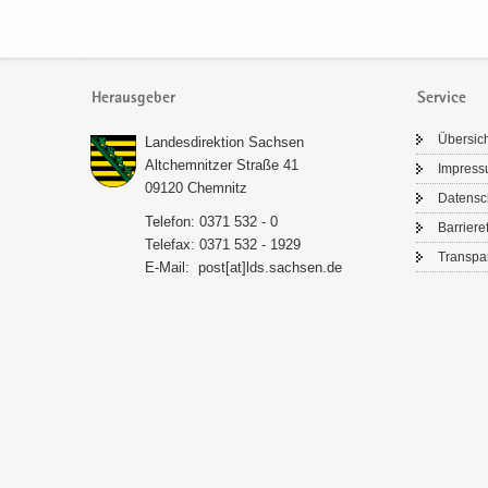
Herausgeber
Service
Über­sic
Lan­des­di­rek­ti­on Sach­sen
Alt­chem­nit­zer Stra­ße 41
Im­pres­
09120 Chem­nitz
Da­ten­s
Te­le­fon: 0371 532 - 0
Bar­rie­re­
Te­le­fax: 0371 532 - 1929
Trans­pa­
E-​Mail:
post[at]lds.sach­sen.de