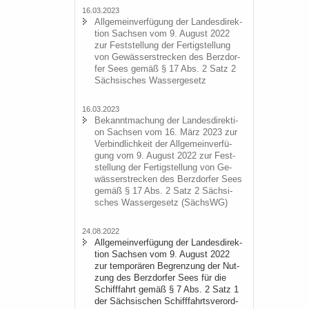
16.03.2023
All­ge­mein­ver­fü­gung der Lan­des­di­rek­
ti­on Sach­sen vom 9. Au­gust 2022
zur Fest­stel­lung der Fer­tig­stel­lung
von Ge­wäs­ser­stre­cken des Berz­dor­
fer Sees gemäß § 17 Abs. 2 Satz 2
Säch­si­sches Was­ser­ge­setz
16.03.2023
Be­kannt­ma­chung der Lan­des­di­rek­ti­
on Sach­sen vom 16. März 2023 zur
Ver­bind­lich­keit der All­ge­mein­ver­fü­
gung vom 9. Au­gust 2022 zur Fest­
stel­lung der Fer­tig­stel­lung von Ge­
wäs­ser­stre­cken des Berz­dor­fer Sees
gemäß § 17 Abs. 2 Satz 2 Säch­si­
sches Was­ser­ge­setz (SächsWG)
24.08.2022
All­ge­mein­ver­fü­gung der Lan­des­di­rek­
ti­on Sach­sen vom 9. Au­gust 2022
zur tem­po­rä­ren Be­gren­zung der Nut­
zung des Berz­dor­fer Sees für die
Schiff­fahrt gemäß § 7 Abs. 2 Satz 1
der Säch­si­schen Schiff­fahrts­ver­ord­