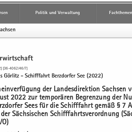
hsen
Politik und Verwaltung
Fachthemen
Sach­sen
­wirt­schaft
] [36-4062/46/7]
s Gör­litz - Schiff­fahrt Berz­dor­fer See (2022)
mein­ver­fü­gung der Lan­des­di­rek­ti­on Sach­sen
gust 2022 zur tem­po­rä­ren Be­gren­zung der Nu
rz­dor­fer Sees für die Schiff­fahrt gemäß § 7 A
der Säch­si­schen Schiff­fahrts­ver­ord­nung (S
­VO)