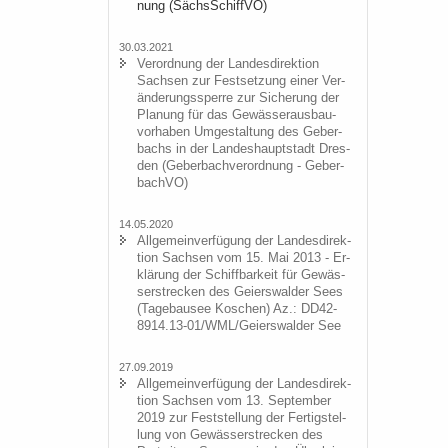
nung (Sächs­Schiff­VO)
30.03.2021
Ver­ord­nung der Lan­des­di­rek­ti­on
Sach­sen zur Fest­set­zung einer Ver­
än­de­rungs­sper­re zur Si­che­rung der
Pla­nung für das Ge­wäs­ser­aus­bau­
vor­ha­ben Um­ge­stal­tung des Ge­ber­
bachs in der Lan­des­haupt­stadt Dres­
den (Ge­ber­bach­ver­ord­nung - Ge­ber­
bach­VO)
14.05.2020
All­ge­mein­ver­fü­gung der Lan­des­di­rek­
ti­on Sach­sen vom 15. Mai 2013 - Er­
klä­rung der Schiff­bar­keit für Ge­wäs­
ser­stre­cken des Gei­ers­wal­der Sees
(Ta­ge­bau­see Ko­schen) Az.: DD42-
8914.13-01/WML/Gei­ers­wal­der See
27.09.2019
All­ge­mein­ver­fü­gung der Lan­des­di­rek­
ti­on Sach­sen vom 13. Sep­tem­ber
2019 zur Fest­stel­lung der Fer­tig­stel­
lung von Ge­wäs­ser­stre­cken des