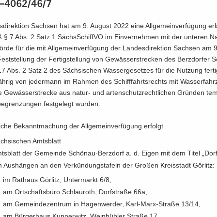
6-4062/46/7
­di­rek­ti­on Sach­sen hat am 9. Au­gust 2022 eine All­ge­mein­ver­fü­gung er­
§ 7 Abs. 2 Satz 1 Sächs­Schiff­VO im Ein­ver­neh­men mit der un­te­ren Na
ör­de für die mit All­ge­mein­ver­fü­gung der Lan­des­di­rek­ti­on Sach­sen am 
st­stel­lung der Fer­tig­stel­lung von Ge­wäs­ser­stre­cken des Berz­dor­fer 
Abs. 2 Satz 2 des Säch­si­schen Was­ser­ge­set­zes für die Nut­zung fer­tig­
h­rig von je­der­mann im Rah­men des Schiff­fahrts­rechts mit Was­ser­fahr
re Ge­wäs­ser­stre­cke aus natur-​ und ar­ten­schutz­recht­li­chen Grün­den tem­
e­gren­zun­gen fest­ge­legt wur­den.
­li­che Be­kannt­ma­chung der All­ge­mein­ver­fü­gung er­folgt
ch­si­schen Amts­blatt
ts­blatt der Ge­mein­de Schönau-​Berzdorf a. d. Eigen mit dem Titel „Dorf
n Aus­hän­gen an den Ver­kün­dungs­ta­feln der Gro­ßen Kreis­stadt Gör­litz:
im Rat­haus Gör­litz, Un­ter­markt 6/8,
am Ort­schafts­bü­ro Sch­lau­roth, Dorf­stra­ße 66a,
am Ge­mein­de­zen­trum in Ha­gen­wer­der, Karl-​Marx-Straße 13/14,
am Bür­ger­haus Kun­ner­witz, Wein­hüb­ler Stra­ße 17,