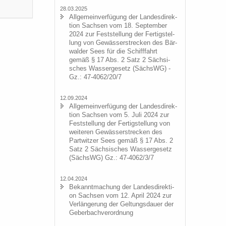
28.03.2025
All­ge­mein­ver­fü­gung der Lan­des­di­rek­
ti­on Sach­sen vom 18. Sep­tem­ber
2024 zur Fest­stel­lung der Fer­tig­stel­
lung von Ge­wäs­ser­stre­cken des Bär­
wal­der Sees für die Schiff­fahrt
gemäß § 17 Abs. 2 Satz 2 Säch­si­
sches Was­ser­ge­setz (SächsWG) -
Gz.: 47-4062/20/7
12.09.2024
All­ge­mein­ver­fü­gung der Lan­des­di­rek­
ti­on Sach­sen vom 5. Juli 2024 zur
Fest­stel­lung der Fer­tig­stel­lung von
wei­te­ren Ge­wäs­ser­stre­cken des
Part­wit­zer Sees gemäß § 17 Abs. 2
Satz 2 Säch­si­sches Was­ser­ge­setz
(SächsWG) Gz.: 47-4062/3/7
12.04.2024
Be­kannt­ma­chung der Lan­des­di­rek­ti­
on Sach­sen vom 12. April 2024 zur
Ver­län­ge­rung der Gel­tungs­dau­er der
Ge­ber­bach­ver­ord­nung