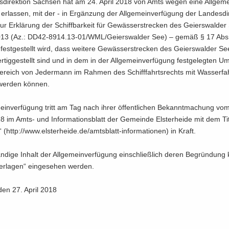
s­di­rek­ti­on Sach­sen hat am 24. April 2018 von Amts wegen eine Allgeme
r­las­sen, mit der - in Er­gän­zung der All­ge­mein­ver­fü­gung der Lan­des­di­r
r Er­klä­rung der Schiff­bar­keit für Ge­wäs­ser­stre­cken des Gei­ers­wal­d
013 (Az.: DD42-8914.13-01/WML/Gei­ers­wal­der See) – gemäß § 17 Abs.
t­ge­stellt wird, dass wei­te­re Ge­wäs­ser­stre­cken des Gei­ers­wal­der Se
r­tig­ge­stellt sind und in dem in der All­ge­mein­ver­fü­gung fest­ge­leg­ten 
be­reich von Je­der­mann im Rah­men des Schiff­fahrts­rechts mit Was­ser­fa
 wer­den kön­nen.
mein­ver­fü­gung tritt am Tag nach ihrer öf­fent­li­chen Be­kannt­ma­chung vo
 im Amts- und In­for­ma­ti­ons­blatt der Ge­mein­de Els­ter­hei­de mit dem Tit
o“ (http://www.els­ter­hei­de.de/amtsblatt-​informationen) in Kraft.
än­di­ge In­halt der All­ge­mein­ver­fü­gung ein­schließ­lich deren Be­grün­dung
er­la­gen“ ein­ge­se­hen wer­den.
den 27. April 2018