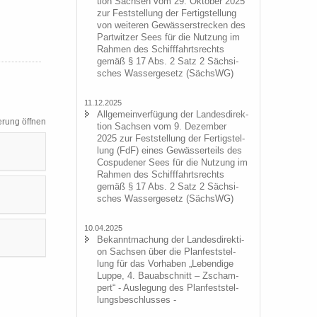
ti­on Sach­sen vom 29. Ok­to­ber 2025
zur Fest­stel­lung der Fer­tig­stel­lung
von wei­te­ren Ge­wäs­ser­stre­cken des
Part­wit­zer Sees für die Nut­zung im
Rah­men des Schiff­fahrts­rechts
gemäß § 17 Abs. 2 Satz 2 Säch­si­
sches Was­ser­ge­setz (SächsWG)
11.12.2025
All­ge­mein­ver­fü­gung der Lan­des­di­rek­
­rung öff­nen
ti­on Sach­sen vom 9. De­zem­ber
2025 zur Fest­stel­lung der Fer­tig­stel­
lung (FdF) eines Ge­wäs­ser­teils des
Cos­pu­de­ner Sees für die Nut­zung im
Rah­men des Schiff­fahrts­rechts
gemäß § 17 Abs. 2 Satz 2 Säch­si­
sches Was­ser­ge­setz (SächsWG)
10.04.2025
Be­kannt­ma­chung der Lan­des­di­rek­ti­
on Sach­sen über die Plan­fest­stel­
lung für das Vor­ha­ben „Le­ben­di­ge
Luppe, 4. Bau­ab­schnitt – Zscham­
pert“ - Aus­le­gung des Plan­fest­stel­
lungs­be­schlus­ses -