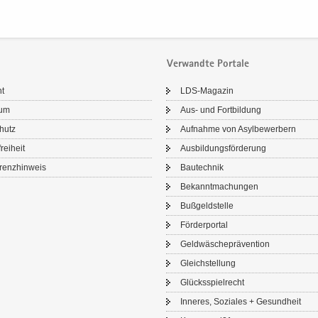
Verwandte Portale
ht
LDS-​Magazin
sum
Aus- und Fort­bil­dung
chutz
Auf­nah­me von Asyl­be­wer­bern
frei­heit
Aus­bil­dungs­för­de­rung
renz­hin­weis
Bau­tech­nik
Be­kannt­ma­chun­gen
Buß­geld­stel­le
För­der­por­tal
Geld­wä­sche­prä­ven­ti­on
Gleich­stel­lung
Glücks­spiel­recht
In­ne­res, So­zia­les + Ge­sund­heit