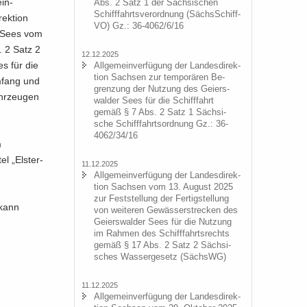
in-​
Abs. 2 Satz 1 der Säch­si­schen
Schiff­fahrts­ver­ord­nung (Sächs­Schiff­
ek­ti­on
VO) Gz.: 36-4062/6/16
er Sees vom
 2 Satz 2
12.12.2025
es für die
All­ge­mein­ver­fü­gung der Lan­des­di­rek­
ti­on Sach­sen zur tem­po­rä­ren Be­
Um­fang und
gren­zung der Nut­zung des Gei­ers­
hr­zeu­gen
wal­der Sees für die Schiff­fahrt
gemäß § 7 Abs. 2 Satz 1 Säch­si­
sche Schiff­fahrts­ord­nung Gz.: 36-
4062/34/16
m
el „Els­ter­
11.12.2025
All­ge­mein­ver­fü­gung der Lan­des­di­rek­
ti­on Sach­sen vom 13. Au­gust 2025
zur Fest­stel­lung der Fer­tig­stel­lung
 kann
von wei­te­ren Ge­wäs­ser­stre­cken des
Gei­ers­wal­der Sees für die Nut­zung
im Rah­men des Schiff­fahrts­rechts
gemäß § 17 Abs. 2 Satz 2 Säch­si­
sches Was­ser­ge­setz (SächsWG)
11.12.2025
All­ge­mein­ver­fü­gung der Lan­des­di­rek­