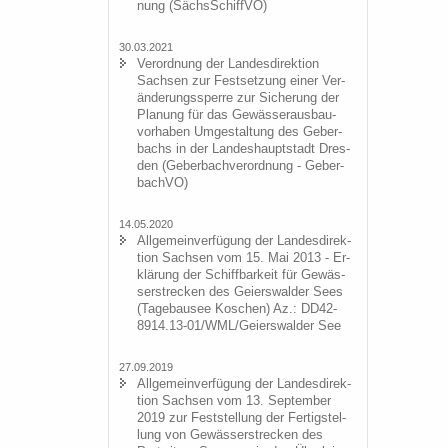
nung (Sächs­Schiff­VO)
30.03.2021
Ver­ord­nung der Lan­des­di­rek­ti­on
Sach­sen zur Fest­set­zung einer Ver­
än­de­rungs­sper­re zur Si­che­rung der
Pla­nung für das Ge­wäs­ser­aus­bau­
vor­ha­ben Um­ge­stal­tung des Ge­ber­
bachs in der Lan­des­haupt­stadt Dres­
den (Ge­ber­bach­ver­ord­nung - Ge­ber­
bach­VO)
14.05.2020
All­ge­mein­ver­fü­gung der Lan­des­di­rek­
ti­on Sach­sen vom 15. Mai 2013 - Er­
klä­rung der Schiff­bar­keit für Ge­wäs­
ser­stre­cken des Gei­ers­wal­der Sees
(Ta­ge­bau­see Ko­schen) Az.: DD42-
8914.13-01/WML/Gei­ers­wal­der See
27.09.2019
All­ge­mein­ver­fü­gung der Lan­des­di­rek­
ti­on Sach­sen vom 13. Sep­tem­ber
2019 zur Fest­stel­lung der Fer­tig­stel­
lung von Ge­wäs­ser­stre­cken des