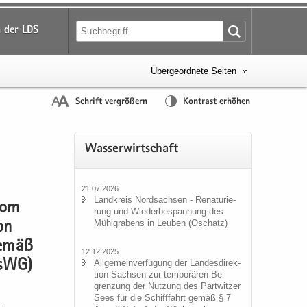
 der LDS
Übergeordnete Seiten
Schrift vergrößern
Kontrast erhöhen
Was­ser­wirt­schaft
21.07.2026
Land­kreis Nord­sach­sen - Re­na­tu­rie­
 vom
rung und Wie­der­be­span­nung des
Mühl­gra­bens in Leu­ben (Oschatz)
von
 gemäß
12.12.2025
All­ge­mein­ver­fü­gung der Lan­des­di­rek­
hsWG)
ti­on Sach­sen zur tem­po­rä­ren Be­
gren­zung der Nut­zung des Part­wit­zer
Sees für die Schiff­fahrt gemäß § 7