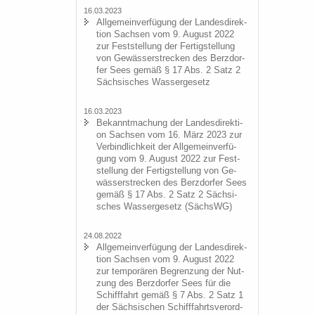
16.03.2023
All­ge­mein­ver­fü­gung der Lan­des­di­rek­
ti­on Sach­sen vom 9. Au­gust 2022
zur Fest­stel­lung der Fer­tig­stel­lung
von Ge­wäs­ser­stre­cken des Berz­dor­
fer Sees gemäß § 17 Abs. 2 Satz 2
Säch­si­sches Was­ser­ge­setz
16.03.2023
Be­kannt­ma­chung der Lan­des­di­rek­ti­
on Sach­sen vom 16. März 2023 zur
Ver­bind­lich­keit der All­ge­mein­ver­fü­
gung vom 9. Au­gust 2022 zur Fest­
stel­lung der Fer­tig­stel­lung von Ge­
wäs­ser­stre­cken des Berz­dor­fer Sees
gemäß § 17 Abs. 2 Satz 2 Säch­si­
sches Was­ser­ge­setz (SächsWG)
24.08.2022
All­ge­mein­ver­fü­gung der Lan­des­di­rek­
ti­on Sach­sen vom 9. Au­gust 2022
zur tem­po­rä­ren Be­gren­zung der Nut­
zung des Berz­dor­fer Sees für die
Schiff­fahrt gemäß § 7 Abs. 2 Satz 1
der Säch­si­schen Schiff­fahrts­ver­ord­