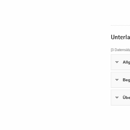
Un­ter­l
[3 Da­ten­sät­
All­
Be­
Über