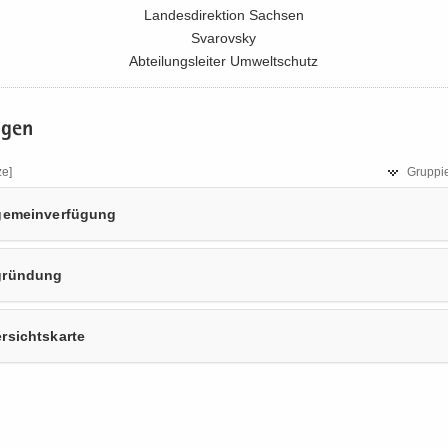
Lan­des­di­rek­ti­on Sach­sen
Sva­rovs­ky
Ab­tei­lungs­lei­ter Um­welt­schutz
a­gen
ze]
Grup­pie
ge­mein­ver­fü­gung
grün­dung
­sichts­kar­te