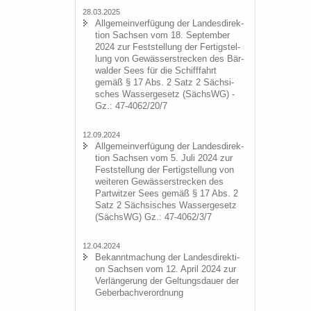
28.03.2025
All­ge­mein­ver­fü­gung der Lan­des­di­rek­
ti­on Sach­sen vom 18. Sep­tem­ber
2024 zur Fest­stel­lung der Fer­tig­stel­
lung von Ge­wäs­ser­stre­cken des Bär­
wal­der Sees für die Schiff­fahrt
gemäß § 17 Abs. 2 Satz 2 Säch­si­
sches Was­ser­ge­setz (SächsWG) -
Gz.: 47-4062/20/7
12.09.2024
All­ge­mein­ver­fü­gung der Lan­des­di­rek­
ti­on Sach­sen vom 5. Juli 2024 zur
Fest­stel­lung der Fer­tig­stel­lung von
wei­te­ren Ge­wäs­ser­stre­cken des
Part­wit­zer Sees gemäß § 17 Abs. 2
Satz 2 Säch­si­sches Was­ser­ge­setz
(SächsWG) Gz.: 47-4062/3/7
12.04.2024
Be­kannt­ma­chung der Lan­des­di­rek­ti­
on Sach­sen vom 12. April 2024 zur
Ver­län­ge­rung der Gel­tungs­dau­er der
Ge­ber­bach­ver­ord­nung