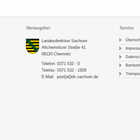
Herausgeber
Service
Über­sic
Lan­des­di­rek­ti­on Sach­sen
Alt­chem­nit­zer Stra­ße 41
Im­pres­
09120 Chem­nitz
Da­ten­s
Te­le­fon: 0371 532 - 0
Bar­rie­re­
Te­le­fax: 0371 532 - 1929
Trans­pa­
E-​Mail:
post[at]lds.sach­sen.de