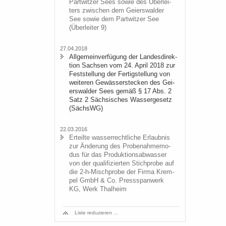
Part­wit­zer Sees sowie des Über­lei­
ters zwi­schen dem Gei­ers­wal­der
See sowie dem Part­wit­zer See
(Über­lei­ter 9)
27.04.2018
All­ge­mein­ver­fü­gung der Lan­des­di­rek­
ti­on Sach­sen vom 24. April 2018 zur
Fest­stel­lung der Fer­tig­stel­lung von
wei­te­ren Ge­wäs­ser­ste­cken des Gei­
ers­wal­der Sees gemäß § 17 Abs. 2
Satz 2 Säch­si­sches Was­ser­ge­setz
(SächsWG)
22.03.2016
Er­teil­te was­ser­recht­li­che Er­laub­nis
zur Än­de­rung des Pro­be­nah­me­mo­
dus für das Pro­duk­ti­ons­ab­was­ser
von der qua­li­fi­zier­ten Stich­pro­be auf
die 2-​h-Mischprobe der Firma Krem­
pel GmbH & Co. Press­span­werk
KG, Werk Thal­heim
Liste re­du­zie­ren ...