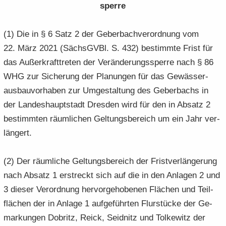
sper­re
(1) Die in § 6 Satz 2 der Ge­ber­bach­ver­ord­nung vom
22. März 2021 (Sächs­GVBl. S. 432) be­stimm­te Frist für
das Au­ßer­kraft­tre­ten der Ver­än­de­rungs­sper­re nach § 86
WHG zur Si­che­rung der Pla­nun­gen für das Ge­wäs­ser­
aus­bau­vor­ha­ben zur Um­ge­stal­tung des Ge­ber­bachs in
der Lan­des­haupt­stadt Dres­den wird für den in Ab­satz 2
be­stimm­ten räum­li­chen Gel­tungs­be­reich um ein Jahr ver­
län­gert.
(2) Der räum­li­che Gel­tungs­be­reich der Frist­ver­län­ge­rung
nach Ab­satz 1 er­streckt sich auf die in den An­la­gen 2 und
3 die­ser Ver­ord­nung her­vor­ge­ho­be­nen Flä­chen und Teil­
flä­chen der in An­la­ge 1 auf­ge­führ­ten Flur­stü­cke der Ge­
mar­kun­gen Do­britz, Reick, Seidnitz und Tol­ke­witz der