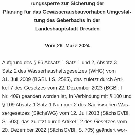
rungs­sper­re zur Si­che­rung der
e
e
­
t
a
­
Pla­nung für das Ge­wäs­ser­aus­bau­vor­ha­ben Um­ge­stal­
n
n
o
i
­
m
­
­
n
­
tung des Ge­ber­bachs in der
t
a
d
d
o
i
­
Lan­des­haupt­stadt Dres­den
e
e
n
­
t
N
N
o
i
Vom 26. März 2024
a
a
n
­
­
­
o
v
v
Auf­grund des § 86 Ab­satz 1 Satz 1 und 2, Ab­satz 3
n
i
i
Satz 2 des Was­ser­haus­halts­ge­set­zes (WHG) vom
­
­
31. Juli 2009 (BGBl. I S. 2585), das zu­letzt durch Ar­ti­
g
g
kel 7 des Ge­set­zes vom 22. De­zem­ber 2023 (BGBl. I
a
a
­
­
Nr. 409) ge­än­dert wor­den ist, in Ver­bin­dung mit § 100 und
t
t
§ 109 Ab­satz 1 Satz 1 Num­mer 2 des Säch­si­schen Was­
i
i
ser­ge­set­zes (SächsWG) vom 12. Juli 2013 (Sächs­GVBl.
­
­
S. 503), das zu­letzt durch Ar­ti­kel 12 des Ge­set­zes vom
o
o
20. De­zem­ber 2022 (Sächs­GVBl. S. 705) ge­än­dert wor­
n
n