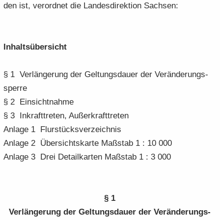
den ist, ver­ord­net die Lan­des­di­rek­ti­on Sach­sen:
In­halts­über­sicht
§ 1 Ver­län­ge­rung der Gel­tungs­dau­er der Ver­än­de­rungs­
sper­re
§ 2 Ein­sicht­nah­me
§ 3 In­kraft­tre­ten, Au­ßer­kraft­tre­ten
An­la­ge 1 Flur­stücks­ver­zeich­nis
An­la­ge 2 Über­sichts­kar­te Maß­stab 1 : 10 000
An­la­ge 3 Drei De­tail­kar­ten Maß­stab 1 : 3 000
§ 1
Ver­län­ge­rung der Gel­tungs­dau­er der Ver­än­de­rungs­