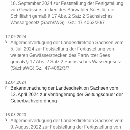
18. Sep­tem­ber 2024 zur Fest­stel­lung der Fer­tig­stel­lung
von Ge­wäs­ser­stre­cken des Bär­wal­der Sees für die
Schiff­fahrt gemäß § 17 Abs. 2 Satz 2 Säch­si­sches
Was­ser­ge­setz (SächsWG) - Gz.: 47-4062/20/7
12.09.2024
All­ge­mein­ver­fü­gung der Lan­des­di­rek­ti­on Sach­sen vom
5. Juli 2024 zur Fest­stel­lung der Fer­tig­stel­lung von
wei­te­ren Ge­wäs­ser­stre­cken des Part­wit­zer Sees
gemäß § 17 Abs. 2 Satz 2 Säch­si­sches Was­ser­ge­setz
(SächsWG) Gz.: 47-4062/3/7
12.04.2024
Be­kannt­ma­chung der Lan­des­di­rek­ti­on Sach­sen vom
12. April 2024 zur Ver­län­ge­rung der Gel­tungs­dau­er der
Ge­ber­bach­ver­ord­nung
16.03.2023
All­ge­mein­ver­fü­gung der Lan­des­di­rek­ti­on Sach­sen vom
9. Au­gust 2022 zur Fest­stel­lung der Fer­tig­stel­lung von