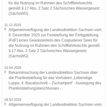
für die Nut­zung im Rah­men des Schiff­fahrts­rechts
gemäß § 17 Abs. 2 Satz 2 Säch­si­sches Was­ser­ge­setz
(SächsWG)
11.12.2025
All­ge­mein­ver­fü­gung der Lan­des­di­rek­ti­on Sach­sen vom
9. De­zem­ber 2025 zur Fest­stel­lung der Fer­tig­stel­lung
(FdF) eines Ge­wäs­ser­teils des Cos­pu­de­ner Sees für
die Nut­zung im Rah­men des Schiff­fahrts­rechts gemäß
§ 17 Abs. 2 Satz 2 Säch­si­sches Was­ser­ge­setz
(SächsWG)
10.04.2025
Be­kannt­ma­chung der Lan­des­di­rek­ti­on Sach­sen über
die Plan­fest­stel­lung für das Vor­ha­ben „Le­ben­di­ge
Luppe, 4. Bau­ab­schnitt – Zscham­pert“ - Aus­le­gung des
Plan­fest­stel­lungs­be­schlus­ses -
28.03.2025
All­ge­mein­ver­fü­gung der Lan­des­di­rek­ti­on Sach­sen vom