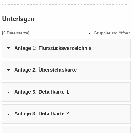
Un­ter­la­gen
[6 Da­ten­sät­ze]
Grup­pie­rung öff­nen
An­la­ge 1: Flur­stücks­ver­zeich­nis
An­la­ge 2: Über­sichts­kar­te
An­la­ge 3: De­tail­kar­te 1
An­la­ge 3: De­tail­kar­te 2