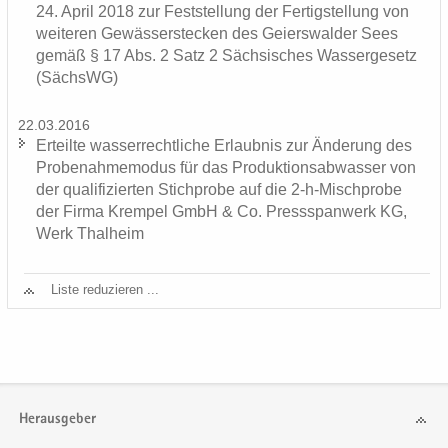
24. April 2018 zur Fest­stel­lung der Fer­tig­stel­lung von
wei­te­ren Ge­wäs­ser­ste­cken des Gei­ers­wal­der Sees
gemäß § 17 Abs. 2 Satz 2 Säch­si­sches Was­ser­ge­setz
(SächsWG)
22.03.2016
Er­teil­te was­ser­recht­li­che Er­laub­nis zur Än­de­rung des
Pro­be­nah­me­mo­dus für das Pro­duk­ti­ons­ab­was­ser von
der qua­li­fi­zier­ten Stich­pro­be auf die 2-​h-Mischprobe
der Firma Krem­pel GmbH & Co. Press­span­werk KG,
Werk Thal­heim
Liste re­du­zie­ren ...
Herausgeber