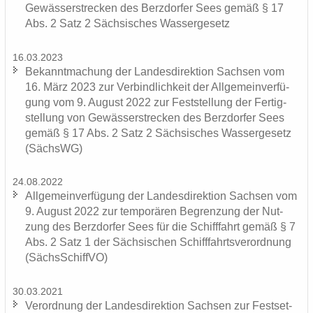
Ge­wäs­ser­stre­cken des Berz­dor­fer Sees gemäß § 17
Abs. 2 Satz 2 Säch­si­sches Was­ser­ge­setz
16.03.2023
Be­kannt­ma­chung der Lan­des­di­rek­ti­on Sach­sen vom
16. März 2023 zur Ver­bind­lich­keit der All­ge­mein­ver­fü­
gung vom 9. Au­gust 2022 zur Fest­stel­lung der Fer­tig­
stel­lung von Ge­wäs­ser­stre­cken des Berz­dor­fer Sees
gemäß § 17 Abs. 2 Satz 2 Säch­si­sches Was­ser­ge­setz
(SächsWG)
24.08.2022
All­ge­mein­ver­fü­gung der Lan­des­di­rek­ti­on Sach­sen vom
9. Au­gust 2022 zur tem­po­rä­ren Be­gren­zung der Nut­
zung des Berz­dor­fer Sees für die Schiff­fahrt gemäß § 7
Abs. 2 Satz 1 der Säch­si­schen Schiff­fahrts­ver­ord­nung
(Sächs­Schiff­VO)
30.03.2021
Ver­ord­nung der Lan­des­di­rek­ti­on Sach­sen zur Fest­set­