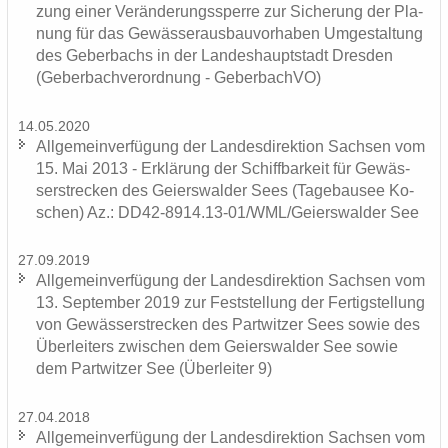
zung einer Ver­än­de­rungs­sper­re zur Si­che­rung der Pla­
nung für das Ge­wäs­ser­aus­bau­vor­ha­ben Um­ge­stal­tung
des Ge­ber­bachs in der Lan­des­haupt­stadt Dres­den
(Ge­ber­bach­ver­ord­nung - Ge­ber­bach­VO)
14.05.2020
All­ge­mein­ver­fü­gung der Lan­des­di­rek­ti­on Sach­sen vom
15. Mai 2013 - Er­klä­rung der Schiff­bar­keit für Ge­wäs­
ser­stre­cken des Gei­ers­wal­der Sees (Ta­ge­bau­see Ko­
schen) Az.: DD42-8914.13-01/WML/Gei­ers­wal­der See
27.09.2019
All­ge­mein­ver­fü­gung der Lan­des­di­rek­ti­on Sach­sen vom
13. Sep­tem­ber 2019 zur Fest­stel­lung der Fer­tig­stel­lung
von Ge­wäs­ser­stre­cken des Part­wit­zer Sees sowie des
Über­lei­ters zwi­schen dem Gei­ers­wal­der See sowie
dem Part­wit­zer See (Über­lei­ter 9)
27.04.2018
All­ge­mein­ver­fü­gung der Lan­des­di­rek­ti­on Sach­sen vom