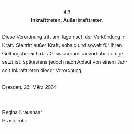
§ 3
In­kraft­tre­ten, Au­ßer­kraft­tre­ten
Diese Ver­ord­nung tritt am Tage nach der Ver­kün­dung in
Kraft. Sie tritt außer Kraft, so­bald und so­weit für ihren
Gel­tungs­be­reich das Ge­wäs­ser­aus­bau­vor­ha­ben um­ge­
setzt ist, spä­tes­tens je­doch nach Ab­lauf von einem Jahr
seit In­kraft­tre­ten die­ser Ver­ord­nung.
Dres­den, 26. März 2024
Re­gi­na Kraus­haar
Prä­si­den­tin