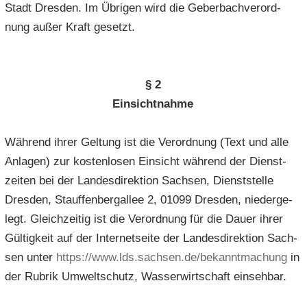
Stadt Dres­den. Im Üb­ri­gen wird die Ge­ber­bach­ver­ord­
nung außer Kraft ge­setzt.
§ 2
Ein­sicht­nah­me
Wäh­rend ihrer Gel­tung ist die Ver­ord­nung (Text und alle
An­la­gen) zur kos­ten­lo­sen Ein­sicht wäh­rend der Dienst­
zei­ten bei der Lan­des­di­rek­ti­on Sach­sen, Dienst­stel­le
Dres­den, Stauf­fen­berg­al­lee 2, 01099 Dres­den, nie­der­ge­
legt. Gleich­zei­tig ist die Ver­ord­nung für die Dauer ihrer
Gül­tig­keit auf der In­ter­net­sei­te der Lan­des­di­rek­ti­on Sach­
sen unter
https:/​/​www.​lds.​sachsen.​de/​bekanntmachung
in
der Ru­brik Um­welt­schutz, Was­ser­wirt­schaft ein­seh­bar.