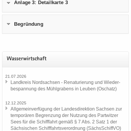
An­la­ge 3: De­tail­kar­te 3
Be­grün­dung
Was­ser­wirt­schaft
21.07.2026
Land­kreis Nord­sach­sen - Re­na­tu­rie­rung und Wie­der­
be­span­nung des Mühl­gra­bens in Leu­ben (Oschatz)
12.12.2025
All­ge­mein­ver­fü­gung der Lan­des­di­rek­ti­on Sach­sen zur
tem­po­rä­ren Be­gren­zung der Nut­zung des Part­wit­zer
Sees für die Schiff­fahrt gemäß § 7 Abs. 2 Satz 1 der
Säch­si­schen Schiff­fahrts­ver­ord­nung (Sächs­Schiff­VO)