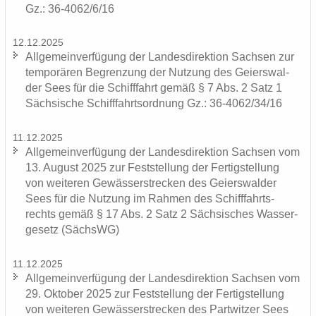
Gz.: 36-4062/6/16
12.12.2025
All­ge­mein­ver­fü­gung der Lan­des­di­rek­ti­on Sach­sen zur
tem­po­rä­ren Be­gren­zung der Nut­zung des Gei­ers­wal­
der Sees für die Schiff­fahrt gemäß § 7 Abs. 2 Satz 1
Säch­si­sche Schiff­fahrts­ord­nung Gz.: 36-4062/34/16
11.12.2025
All­ge­mein­ver­fü­gung der Lan­des­di­rek­ti­on Sach­sen vom
13. Au­gust 2025 zur Fest­stel­lung der Fer­tig­stel­lung
von wei­te­ren Ge­wäs­ser­stre­cken des Gei­ers­wal­der
Sees für die Nut­zung im Rah­men des Schiff­fahrts­
rechts gemäß § 17 Abs. 2 Satz 2 Säch­si­sches Was­ser­
ge­setz (SächsWG)
11.12.2025
All­ge­mein­ver­fü­gung der Lan­des­di­rek­ti­on Sach­sen vom
29. Ok­to­ber 2025 zur Fest­stel­lung der Fer­tig­stel­lung
von wei­te­ren Ge­wäs­ser­stre­cken des Part­wit­zer Sees