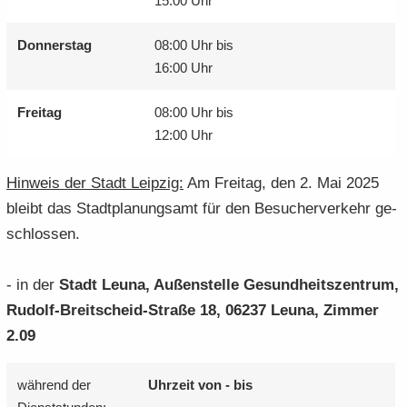
15:00 Uhr
Don­ners­tag
08:00 Uhr bis
16:00 Uhr
Frei­tag
08:00 Uhr bis
12:00 Uhr
Hin­weis der Stadt Leip­zig:
Am Frei­tag, den 2. Mai 2025
bleibt das Stadt­pla­nungs­amt für den Be­su­cher­ver­kehr ge­
schlos­sen.
- in der
Stadt Leuna, Au­ßen­stel­le Ge­sund­heits­zen­trum,
Rudolf-​Breitscheid-Straße 18, 06237 Leuna, Zim­mer
2.09
wäh­rend der
Uhr­zeit von - bis