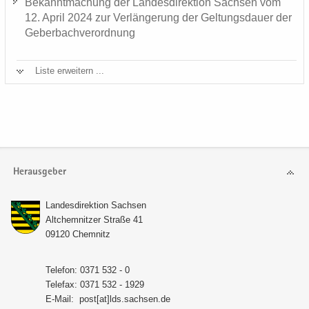
Be­kannt­ma­chung der Lan­des­di­rek­ti­on Sach­sen vom
12. April 2024 zur Ver­län­ge­rung der Gel­tungs­dau­er der
Ge­ber­bach­ver­ord­nung
Liste er­wei­tern ...
Herausgeber
Lan­des­di­rek­ti­on Sach­sen
Alt­chem­nit­zer Stra­ße 41
09120 Chem­nitz
Te­le­fon: 0371 532 - 0
Te­le­fax: 0371 532 - 1929
E-​Mail:
post[at]lds.sach­sen.de