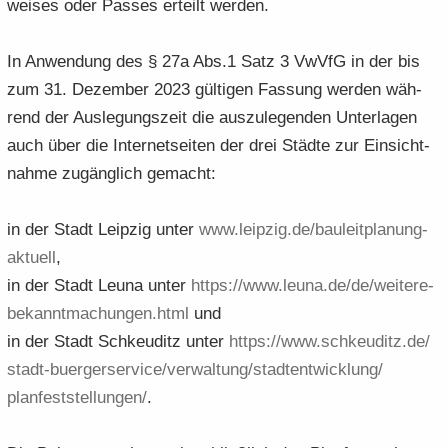
wei­ses oder Pas­ses er­teilt wer­den.
In An­wen­dung des § 27a Abs.1 Satz 3 VwVfG in der bis
zum 31. De­zem­ber 2023 gül­ti­gen Fas­sung wer­den wäh­
rend der Aus­le­gungs­zeit die aus­zu­le­gen­den Un­ter­la­gen
auch über die In­ter­net­sei­ten der drei Städ­te zur Ein­sicht­
nah­me zu­gäng­lich ge­macht:
in der Stadt Leip­zig unter
www.​leipzig.​de/​bauleitplanung-​​
aktuell
,
in der Stadt Leuna unter
https:/​/​www.​leuna.​de/​de/​weitere-​​
bekanntmachungen.​html
und
in der Stadt Schkeu­ditz unter
https:/​/​www.​schkeuditz.​de/​
stadt-​​buergerservice/​verwaltung/​stadtentwicklung/​
planfeststellungen/​
.