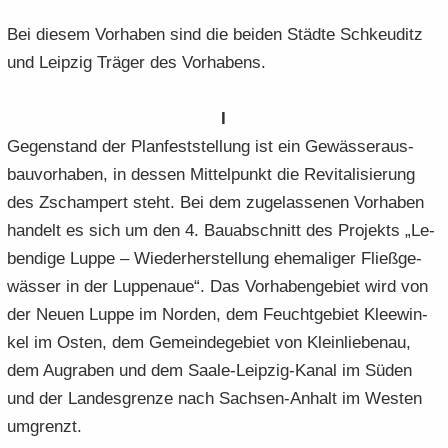
Bei die­sem Vor­ha­ben sind die bei­den Städ­te Schkeu­ditz
und Leip­zig Trä­ger des Vor­ha­bens.
I
Ge­gen­stand der Plan­fest­stel­lung ist ein Ge­wäs­ser­aus­
bau­vor­ha­ben, in des­sen Mit­tel­punkt die Re­vi­ta­li­sie­rung
des Zscham­pert steht. Bei dem zu­ge­las­se­nen Vor­ha­ben
han­delt es sich um den 4. Bau­ab­schnitt des Pro­jekts „Le­
ben­di­ge Luppe – Wie­der­her­stel­lung ehe­ma­li­ger Fließ­ge­
wäs­ser in der Lup­penaue“. Das Vor­ha­ben­ge­biet wird von
der Neuen Luppe im Nor­den, dem Feucht­ge­biet Klee­win­
kel im Osten, dem Ge­mein­de­ge­biet von Klein­lie­be­nau,
dem Au­gra­ben und dem Saale-​Leipzig-Kanal im Süden
und der Lan­des­gren­ze nach Sachsen-​Anhalt im Wes­ten
um­grenzt.