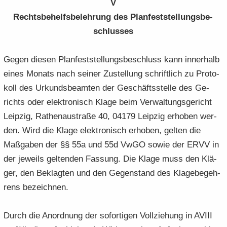
V
Rechts­be­helfs­be­leh­rung des Plan­fest­stel­lungs­be­
schlus­ses
Gegen die­sen Plan­fest­stel­lungs­be­schluss kann in­ner­halb
eines Mo­nats nach sei­ner Zu­stel­lung schrift­lich zu Pro­to­
koll des Ur­kunds­be­am­ten der Ge­schäfts­stel­le des Ge­
richts oder elek­tro­nisch Klage beim Ver­wal­tungs­ge­richt
Leip­zig, Ra­then­au­stra­ße 40, 04179 Leip­zig er­ho­ben wer­
den. Wird die Klage elek­tro­nisch er­ho­ben, gel­ten die
Maß­ga­ben der §§ 55a und 55d VwGO sowie der ERVV in
der je­weils gel­ten­den Fas­sung. Die Klage muss den Klä­
ger, den Be­klag­ten und den Ge­gen­stand des Kla­ge­be­geh­
rens be­zeich­nen.
Durch die An­ord­nung der so­for­ti­gen Voll­zie­hung in AVIII