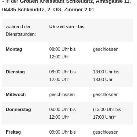
- in der
Gro­ßen Kreis­stadt Schkeu­ditz, Amts­gas­se 11,
04435 Schkeu­ditz, 2. OG, Zim­mer 2.01
wäh­rend der
Uhr­zeit von - bis
Dienst­stun­den:
Mon­tag
08:00 Uhr bis
ge­schlos­sen
12:00 Uhr
Diens­tag
09:00 Uhr bis
13:00 Uhr bis
12:00 Uhr
18:00 Uhr
Mitt­woch
ge­schlos­sen
ge­schlos­sen
Don­ners­tag
09:00 Uhr bis
(13:00 Uhr bis
12:00 Uhr
17:00 Uhr)*
Frei­tag
09:00 Uhr bis
ge­schlos­sen