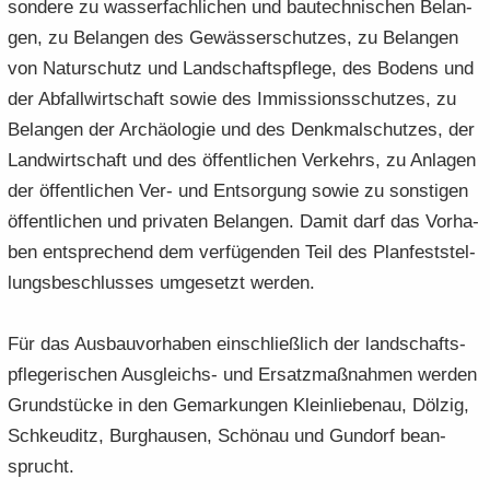
son­de­re zu was­ser­fach­li­chen und bau­tech­ni­schen Be­lan­
gen, zu Be­lan­gen des Ge­wäs­ser­schut­zes, zu Be­lan­gen
von Na­tur­schutz und Land­schafts­pfle­ge, des Bo­dens und
der Ab­fall­wirt­schaft sowie des Im­mis­si­ons­schut­zes, zu
Be­lan­gen der Ar­chäo­lo­gie und des Denk­mal­schut­zes, der
Land­wirt­schaft und des öf­fent­li­chen Ver­kehrs, zu An­la­gen
der öf­fent­li­chen Ver- und Ent­sor­gung sowie zu sons­ti­gen
öf­fent­li­chen und pri­va­ten Be­lan­gen. Damit darf das Vor­ha­
ben ent­spre­chend dem ver­fü­gen­den Teil des Plan­fest­stel­
lungs­be­schlus­ses um­ge­setzt wer­den.
Für das Aus­bau­vor­ha­ben ein­schließ­lich der land­schafts­
pfle­ge­ri­schen Ausgleichs-​ und Er­satz­maß­nah­men wer­den
Grund­stü­cke in den Ge­mar­kun­gen Klein­lie­be­nau, Döl­zig,
Schkeu­ditz, Burg­hau­sen, Schön­au und Gun­dorf be­an­
sprucht.