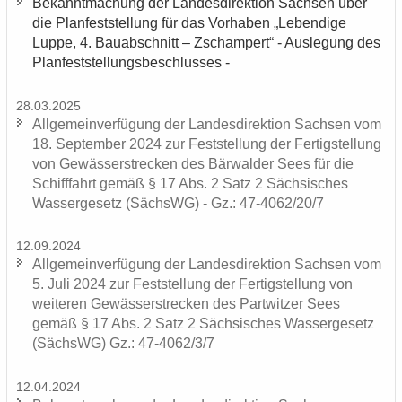
Be­kannt­ma­chung der Lan­des­di­rek­ti­on Sach­sen über
die Plan­fest­stel­lung für das Vor­ha­ben „Le­ben­di­ge
Luppe, 4. Bau­ab­schnitt – Zscham­pert“ - Aus­le­gung des
Plan­fest­stel­lungs­be­schlus­ses -
28.03.2025
All­ge­mein­ver­fü­gung der Lan­des­di­rek­ti­on Sach­sen vom
18. Sep­tem­ber 2024 zur Fest­stel­lung der Fer­tig­stel­lung
von Ge­wäs­ser­stre­cken des Bär­wal­der Sees für die
Schiff­fahrt gemäß § 17 Abs. 2 Satz 2 Säch­si­sches
Was­ser­ge­setz (SächsWG) - Gz.: 47-4062/20/7
12.09.2024
All­ge­mein­ver­fü­gung der Lan­des­di­rek­ti­on Sach­sen vom
5. Juli 2024 zur Fest­stel­lung der Fer­tig­stel­lung von
wei­te­ren Ge­wäs­ser­stre­cken des Part­wit­zer Sees
gemäß § 17 Abs. 2 Satz 2 Säch­si­sches Was­ser­ge­setz
(SächsWG) Gz.: 47-4062/3/7
12.04.2024