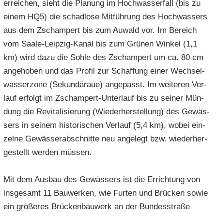
er­rei­chen, sieht die Pla­nung im Hoch­was­ser­fall (bis zu
einem HQ5) die schad­lo­se Mit­füh­rung des Hoch­was­sers
aus dem Zscham­pert bis zum Au­wald vor. Im Be­reich
vom Saale-​Leipzig-Kanal bis zum Grü­nen Win­kel (1,1
km) wird dazu die Sohle des Zscham­pert um ca. 80 cm
an­ge­ho­ben und das Pro­fil zur Schaf­fung einer Wech­sel­
was­ser­zo­ne (Se­kun­däraue) an­ge­passt. Im wei­te­ren Ver­
lauf er­folgt im Zschampert-​Unterlauf bis zu sei­ner Mün­
dung die Re­vi­ta­li­sie­rung (Wie­der­her­stel­lung) des Ge­wäs­
sers in sei­nem his­to­ri­schen Ver­lauf (5,4 km), wobei ein­
zel­ne Ge­wäs­ser­ab­schnit­te neu an­ge­legt bzw. wie­der­her­
ge­stellt wer­den müs­sen.
Mit dem Aus­bau des Ge­wäs­sers ist die Er­rich­tung von
ins­ge­samt 11 Bau­wer­ken, wie Fur­ten und Brü­cken sowie
ein grö­ße­res Brü­cken­bau­werk an der Bun­des­stra­ße