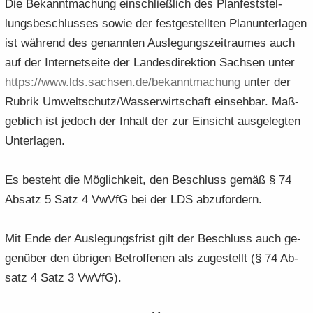
Die Be­kannt­ma­chung ein­schließ­lich des Plan­fest­stel­
lungs­be­schlus­ses sowie der fest­ge­stell­ten Plan­un­ter­la­gen
ist wäh­rend des ge­nann­ten Aus­le­gungs­zeit­rau­mes auch
auf der In­ter­net­sei­te der Lan­des­di­rek­ti­on Sach­sen unter
https:/​/​www.​lds.​sachsen.​de/​bekanntmachung
unter der
Ru­brik Um­welt­schutz/Was­ser­wirt­schaft ein­seh­bar. Maß­
geb­lich ist je­doch der In­halt der zur Ein­sicht aus­ge­leg­ten
Un­ter­la­gen.
Es be­steht die Mög­lich­keit, den Be­schluss gemäß § 74
Ab­satz 5 Satz 4 VwVfG bei der LDS ab­zu­for­dern.
Mit Ende der Aus­le­gungs­frist gilt der Be­schluss auch ge­
gen­über den üb­ri­gen Be­trof­fe­nen als zu­ge­stellt (§ 74 Ab­
satz 4 Satz 3 VwVfG).