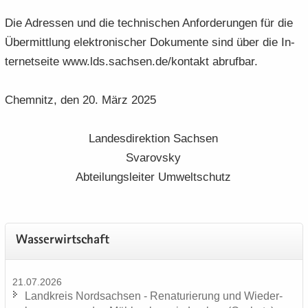
Die Adres­sen und die tech­ni­schen An­for­de­run­gen für die
Über­mitt­lung elek­tro­ni­scher Do­ku­men­te sind über die In­
ter­net­sei­te www.lds.sach­sen.de/kon­takt ab­ruf­bar.
Chem­nitz, den 20. März 2025
Lan­des­di­rek­ti­on Sach­sen
Sva­rovs­ky
Ab­tei­lungs­lei­ter Um­welt­schutz
Was­ser­wirt­schaft
21.07.2026
Land­kreis Nord­sach­sen - Re­na­tu­rie­rung und Wie­der­