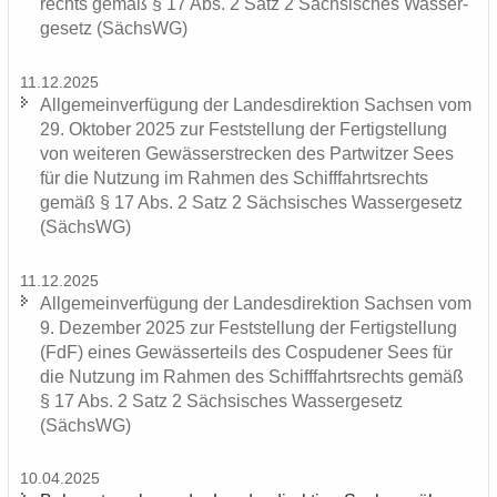
rechts gemäß § 17 Abs. 2 Satz 2 Säch­si­sches Was­ser­
ge­setz (SächsWG)
11.12.2025
All­ge­mein­ver­fü­gung der Lan­des­di­rek­ti­on Sach­sen vom
29. Ok­to­ber 2025 zur Fest­stel­lung der Fer­tig­stel­lung
von wei­te­ren Ge­wäs­ser­stre­cken des Part­wit­zer Sees
für die Nut­zung im Rah­men des Schiff­fahrts­rechts
gemäß § 17 Abs. 2 Satz 2 Säch­si­sches Was­ser­ge­setz
(SächsWG)
11.12.2025
All­ge­mein­ver­fü­gung der Lan­des­di­rek­ti­on Sach­sen vom
9. De­zem­ber 2025 zur Fest­stel­lung der Fer­tig­stel­lung
(FdF) eines Ge­wäs­ser­teils des Cos­pu­de­ner Sees für
die Nut­zung im Rah­men des Schiff­fahrts­rechts gemäß
§ 17 Abs. 2 Satz 2 Säch­si­sches Was­ser­ge­setz
(SächsWG)
10.04.2025