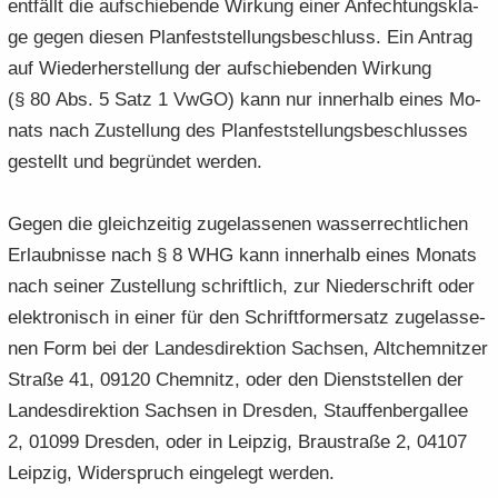
ent­fällt die auf­schie­ben­de Wir­kung einer An­fech­tungs­kla­
ge gegen die­sen Plan­fest­stel­lungs­be­schluss. Ein An­trag
auf Wie­der­her­stel­lung der auf­schie­ben­den Wir­kung
(§ 80 Abs. 5 Satz 1 VwGO) kann nur in­ner­halb eines Mo­
nats nach Zu­stel­lung des Plan­fest­stel­lungs­be­schlus­ses
ge­stellt und be­grün­det wer­den.
Gegen die gleich­zei­tig zu­ge­las­se­nen was­ser­recht­li­chen
Er­laub­nis­se nach § 8 WHG kann in­ner­halb eines Mo­nats
nach sei­ner Zu­stel­lung schrift­lich, zur Nie­der­schrift oder
elek­tro­nisch in einer für den Schrift­for­m­er­satz zu­ge­las­se­
nen Form bei der Lan­des­di­rek­ti­on Sach­sen, Alt­chem­nit­zer
Stra­ße 41, 09120 Chem­nitz, oder den Dienst­stel­len der
Lan­des­di­rek­ti­on Sach­sen in Dres­den, Stauf­fen­berg­al­lee
2, 01099 Dres­den, oder in Leip­zig, Brau­stra­ße 2, 04107
Leip­zig, Wi­der­spruch ein­ge­legt wer­den.