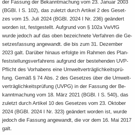
der Fas­sung der Be­kannt­ma­chung vom 23. Ja­nu­ar 2003
(BGBl. I S. 102), das zu­letzt durch Ar­ti­kel 2 des Ge­set­
zes vom 15. Juli 2024 (BGBl. 2024 I Nr. 236) ge­än­dert
wor­den ist, fest­ge­stellt. Auf­grund von § 102a VwVfG
wurde je­doch auf das oben be­zeich­ne­te Ver­fah­ren die Ge­
set­zes­fas­sung an­ge­wandt. die bis zum 31. De­zem­ber
2023 galt. Dar­über hin­aus er­folg­te im Rah­men des Plan­
fest­stel­lungs­ver­fah­rens auf­grund der be­stehen­den UVP-​
Pflicht des Vor­ha­bens eine Um­welt­ver­träg­lich­keits­prü­
fung. Gemäß § 74 Abs. 2 des Ge­set­zes über die Um­welt­
ver­träg­lich­keits­prü­fung (UVPG) in der Fas­sung der Be­
kannt­ma­chung vom 18. März 2021 (BGBl. I S. 540), das
zu­letzt durch Ar­ti­kel 10 des Ge­set­zes vom 23. Ok­to­ber
2024 (BGBl. 2024 I Nr. 323) ge­än­dert wor­den ist, wurde
je­doch die Fas­sung an­ge­wandt, die vor dem 16. Mai 2017
galt.