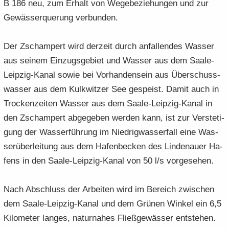
B 186 neu, zum Er­halt von We­ge­be­zie­hun­gen und zur
Ge­wäs­ser­que­rung ver­bun­den.
Der Zscham­pert wird der­zeit durch an­fal­len­des Was­ser
aus sei­nem Ein­zugs­ge­biet und Was­ser aus dem Saale-​
Leipzig-Kanal sowie bei Vor­han­den­sein aus Über­schuss­
was­ser aus dem Kulk­wit­zer See ge­speist. Damit auch in
Tro­cken­zei­ten Was­ser aus dem Saale-​Leipzig-Kanal in
den Zscham­pert ab­ge­ge­ben wer­den kann, ist zur Ver­ste­ti­
gung der Was­ser­füh­rung im Nied­rig­was­ser­fall eine Was­
ser­über­lei­tung aus dem Ha­fen­be­cken des Lin­de­nau­er Ha­
fens in den Saale-​Leipzig-Kanal von 50 l/s vor­ge­se­hen.
Nach Ab­schluss der Ar­bei­ten wird im Be­reich zwi­schen
dem Saale-​Leipzig-Kanal und dem Grü­nen Win­kel ein 6,5
Ki­lo­me­ter lan­ges, na­tur­na­hes Fließ­ge­wäs­ser ent­ste­hen.