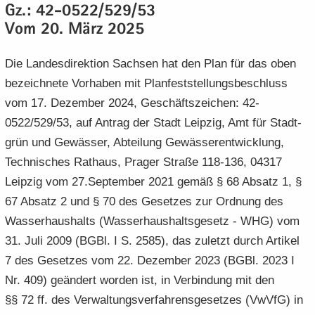
Gz.: 42-0522/529/53
e
e
­
t
a
­
Vom 20. März 2025
n
n
o
i
­
m
­
­
n
­
t
a
d
d
o
Die Lan­des­di­rek­ti­on Sach­sen hat den Plan für das oben
i
­
e
e
n
­
t
be­zeich­ne­te Vor­ha­ben mit Plan­fest­stel­lungs­be­schluss
N
N
o
i
vom 17. De­zem­ber 2024, Ge­schäfts­zei­chen: 42-
a
a
n
­
0522/529/53, auf An­trag der Stadt Leip­zig, Amt für Stadt­
­
­
o
v
grün und Ge­wäs­ser, Ab­tei­lung Ge­wäs­ser­ent­wick­lung,
v
n
i
i
Tech­ni­sches Rat­haus, Pra­ger Stra­ße 118-136, 04317
­
­
Leip­zig vom 27.Sep­tem­ber 2021 gemäß § 68 Ab­satz 1, §
g
g
67 Ab­satz 2 und § 70 des Ge­set­zes zur Ord­nung des
a
a
Was­ser­haus­halts (Was­ser­haus­halts­ge­setz - WHG) vom
­
­
t
t
31. Juli 2009 (BGBl. I S. 2585), das zu­letzt durch Ar­ti­kel
i
i
7 des Ge­set­zes vom 22. De­zem­ber 2023 (BGBl. 2023 I
­
­
Nr. 409) ge­än­dert wor­den ist, in Ver­bin­dung mit den
o
o
§§ 72 ff. des Ver­wal­tungs­ver­fah­rens­ge­set­zes (VwVfG) in
n
n