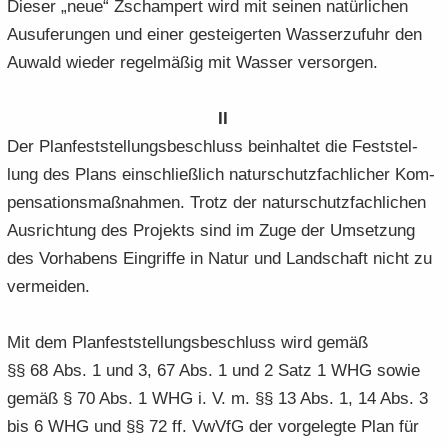
Die­ser „neue“ Zscham­pert wird mit sei­nen na­tür­li­chen
Aus­ufe­run­gen und einer ge­stei­ger­ten Was­ser­zu­fuhr den
Au­wald wie­der re­gel­mä­ßig mit Was­ser ver­sor­gen.
II
Der Plan­fest­stel­lungs­be­schluss be­inhal­tet die Fest­stel­
lung des Plans ein­schließ­lich na­tur­schutz­fach­li­cher Kom­
pen­sa­ti­ons­maß­nah­men. Trotz der na­tur­schutz­fach­li­chen
Aus­rich­tung des Pro­jekts sind im Zuge der Um­set­zung
des Vor­ha­bens Ein­grif­fe in Natur und Land­schaft nicht zu
ver­mei­den.
Mit dem Plan­fest­stel­lungs­be­schluss wird gemäß
§§ 68 Abs. 1 und 3, 67 Abs. 1 und 2 Satz 1 WHG sowie
gemäß § 70 Abs. 1 WHG i. V. m. §§ 13 Abs. 1, 14 Abs. 3
bis 6 WHG und §§ 72 ff. VwVfG der vor­ge­leg­te Plan für