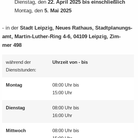
Diens­tag, den
22. April 2025 bis ein­schließ­lich
Mon­tag, den
5. Mai 2025
- in der
Stadt Leip­zig, Neues Rat­haus, Stadt­pla­nungs­
amt, Martin-​Luther-Ring 4-6, 04109 Leip­zig, Zim­
mer 498
wäh­rend der
Uhr­zeit von - bis
Dienst­stun­den:
Mon­tag
08:00 Uhr bis
15:00 Uhr
Diens­tag
08:00 Uhr bis
16:00 Uhr
Mitt­woch
08:00 Uhr bis