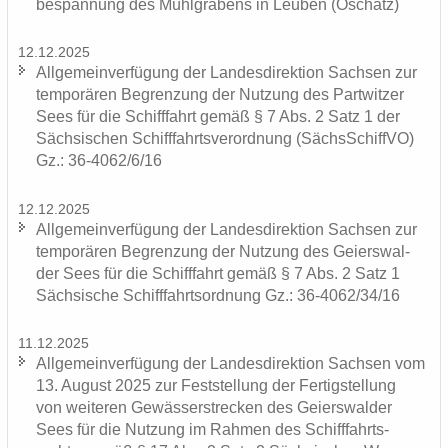
be­span­nung des Mühl­gra­bens in Leu­ben (Oschatz)
12.12.2025
All­ge­mein­ver­fü­gung der Lan­des­di­rek­ti­on Sach­sen zur
tem­po­rä­ren Be­gren­zung der Nut­zung des Part­wit­zer
Sees für die Schiff­fahrt gemäß § 7 Abs. 2 Satz 1 der
Säch­si­schen Schiff­fahrts­ver­ord­nung (Sächs­Schiff­VO)
Gz.: 36-4062/6/16
12.12.2025
All­ge­mein­ver­fü­gung der Lan­des­di­rek­ti­on Sach­sen zur
tem­po­rä­ren Be­gren­zung der Nut­zung des Gei­ers­wal­
der Sees für die Schiff­fahrt gemäß § 7 Abs. 2 Satz 1
Säch­si­sche Schiff­fahrts­ord­nung Gz.: 36-4062/34/16
11.12.2025
All­ge­mein­ver­fü­gung der Lan­des­di­rek­ti­on Sach­sen vom
13. Au­gust 2025 zur Fest­stel­lung der Fer­tig­stel­lung
von wei­te­ren Ge­wäs­ser­stre­cken des Gei­ers­wal­der
Sees für die Nut­zung im Rah­men des Schiff­fahrts­