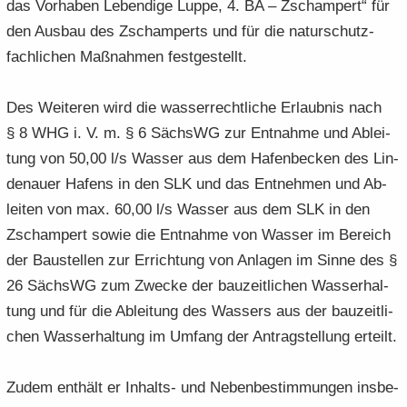
das Vor­ha­ben Le­ben­di­ge Luppe, 4. BA – Zscham­pert“ für
den Aus­bau des Zscham­perts und für die na­tur­schutz­
fach­li­chen Maß­nah­men fest­ge­stellt.
Des Wei­te­ren wird die was­ser­recht­li­che Er­laub­nis nach
§ 8 WHG i. V. m. § 6 SächsWG zur Ent­nah­me und Ab­lei­
tung von 50,00 l/s Was­ser aus dem Ha­fen­be­cken des Lin­
de­nau­er Ha­fens in den SLK und das Ent­neh­men und Ab­
lei­ten von max. 60,00 l/s Was­ser aus dem SLK in den
Zscham­pert sowie die Ent­nah­me von Was­ser im Be­reich
der Bau­stel­len zur Er­rich­tung von An­la­gen im Sinne des §
26 SächsWG zum Zwe­cke der bau­zeit­li­chen Was­ser­hal­
tung und für die Ab­lei­tung des Was­sers aus der bau­zeit­li­
chen Was­ser­hal­tung im Um­fang der An­trag­stel­lung er­teilt.
Zudem ent­hält er Inhalts-​ und Ne­ben­be­stim­mun­gen ins­be­