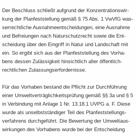
Der Be­schluss schließt auf­grund der Kon­zen­tra­ti­ons­wir­
kung der Plan­fest­stel­lung gemäß § 75 Abs. 1 VwVfG was­
ser­recht­li­che Aus­nah­me­ent­schei­dun­gen, eine Aus­nah­me
und Be­frei­un­gen nach Na­tur­schutz­recht sowie die Ent­
schei­dung über den Ein­griff in Natur und Land­schaft mit
ein. So er­gibt sich aus der Plan­fest­stel­lung des Vor­ha­
bens des­sen Zu­läs­sig­keit hin­sicht­lich aller öffentlich-​
rechtlichen Zu­las­sungs­er­for­der­nis­se.
Für das Vor­ha­ben be­stand die Pflicht zur Durch­füh­rung
einer Um­welt­ver­träg­lich­keits­prü­fung gemäß §§ 3a und § 5
in Ver­bin­dung mit An­la­ge 1 Nr. 13.18.1 UVPG a. F. Diese
wurde als un­selbst­stän­di­ger Teil des Plan­fest­stel­lungs­
ver­fah­rens durch­ge­führt. Die Be­wer­tung der Um­welt­aus­
wir­kun­gen des Vor­ha­bens wurde bei der Ent­schei­dung