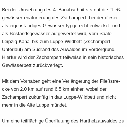
Bei der Um­set­zung des 4. Bau­ab­schnitts steht die Fließ­
ge­wäs­ser­re­na­tu­rie­rung des Zscham­pert, bei der die­ser
als ei­gen­stän­di­ges Ge­wäs­ser typ­ge­recht ent­wi­ckelt und
als Be­stands­ge­wäs­ser auf­ge­wer­tet wird, vom Saale-​
Leipzig-Kanal bis zum Luppe-​Wildbett (Zschampert-​
Unterlauf) am Süd­rand des Au­wal­des im Vor­der­grund.
Hier­für wird der Zscham­pert teil­wei­se in sein his­to­ri­sches
Ge­wäs­ser­bett zu­rück­ver­legt.
Mit dem Vor­ha­ben geht eine Ver­län­ge­rung der Fließ­stre­
cke von 2,0 km auf rund 6,5 km ein­her, wobei der
Zscham­pert zu­künf­tig in das Luppe-​Wildbett und nicht
mehr in die Alte Luppe mün­det.
Um eine teil­flä­chi­ge Über­flu­tung des Hart­holz­au­wal­des zu