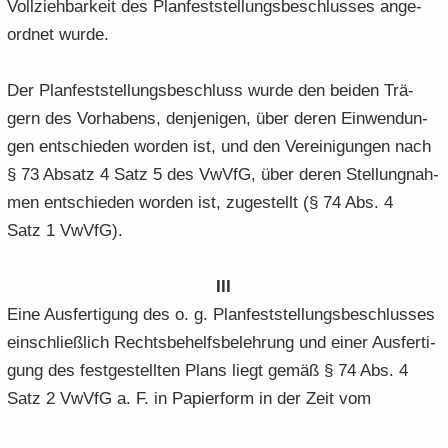
Voll­zieh­bar­keit des Plan­fest­stel­lungs­be­schlus­ses an­ge­
ord­net wurde.
Der Plan­fest­stel­lungs­be­schluss wurde den bei­den Trä­
gern des Vor­ha­bens, den­je­ni­gen, über deren Ein­wen­dun­
gen ent­schie­den wor­den ist, und den Ver­ei­ni­gun­gen nach
§ 73 Ab­satz 4 Satz 5 des VwVfG, über deren Stel­lung­nah­
men ent­schie­den wor­den ist, zu­ge­stellt (§ 74 Abs. 4
Satz 1 VwVfG).
III
Eine Aus­fer­ti­gung des o. g. Plan­fest­stel­lungs­be­schlus­ses
ein­schließ­lich Rechts­be­helfs­be­leh­rung und einer Aus­fer­ti­
gung des fest­ge­stell­ten Plans liegt gemäß § 74 Abs. 4
Satz 2 VwVfG a. F. in Pa­pier­form in der Zeit vom