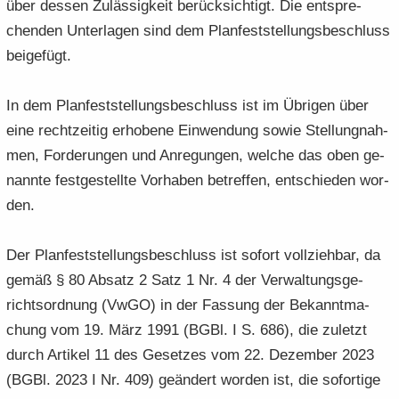
über des­sen Zu­läs­sig­keit be­rück­sich­tigt. Die ent­spre­
chen­den Un­ter­la­gen sind dem Plan­fest­stel­lungs­be­schluss
bei­gefügt.
In dem Plan­fest­stel­lungs­be­schluss ist im Üb­ri­gen über
eine recht­zei­tig er­ho­be­ne Ein­wen­dung sowie Stel­lung­nah­
men, For­de­run­gen und An­re­gun­gen, wel­che das oben ge­
nann­te fest­ge­stell­te Vor­ha­ben be­tref­fen, ent­schie­den wor­
den.
Der Plan­fest­stel­lungs­be­schluss ist so­fort voll­zieh­bar, da
gemäß § 80 Ab­satz 2 Satz 1 Nr. 4 der Ver­wal­tungs­ge­
richts­ord­nung (VwGO) in der Fas­sung der Be­kannt­ma­
chung vom 19. März 1991 (BGBl. I S. 686), die zu­letzt
durch Ar­ti­kel 11 des Ge­set­zes vom 22. De­zem­ber 2023
(BGBl. 2023 I Nr. 409) ge­än­dert wor­den ist, die so­for­ti­ge