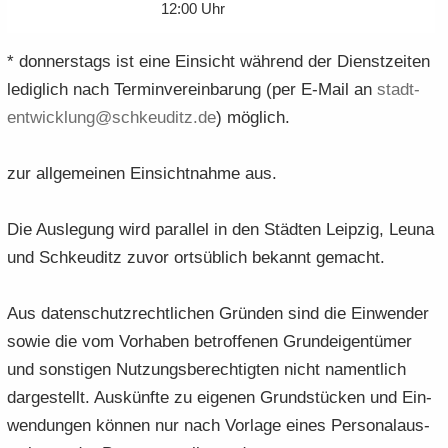
12:00 Uhr
* don­ners­tags ist eine Ein­sicht wäh­rend der Dienst­zei­ten
le­dig­lich nach Ter­min­ver­ein­ba­rung (per E-​Mail an
stadt­
ent­wick­lung@schkeu­ditz.​de
) mög­lich.
zur all­ge­mei­nen Ein­sicht­nah­me aus.
Die Aus­le­gung wird par­al­lel in den Städ­ten Leip­zig, Leuna
und Schkeu­ditz zuvor orts­üb­lich be­kannt ge­macht.
Aus da­ten­schutz­recht­li­chen Grün­den sind die Ein­wen­der
sowie die vom Vor­ha­ben be­trof­fe­nen Grund­ei­gen­tü­mer
und sons­ti­gen Nut­zungs­be­rech­tig­ten nicht na­ment­lich
dar­ge­stellt. Aus­künf­te zu ei­ge­nen Grund­stü­cken und Ein­
wen­dun­gen kön­nen nur nach Vor­la­ge eines Per­so­nal­aus­