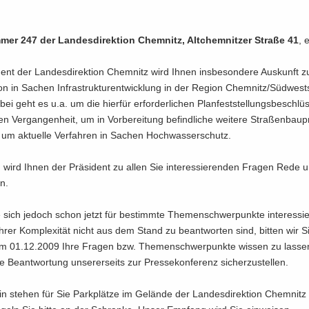
­mer 247 der Lan­des­di­rek­ti­on Chem­nitz, Alt­chem­nit­zer Stra­ße 41
, 
dent der Lan­des­di­rek­ti­on Chem­nitz wird Ihnen ins­be­son­de­re Aus­kunft zu
ti­on in Sa­chen In­fra­struk­tur­ent­wick­lung in der Re­gi­on Chem­nitz/Süd­wes
i geht es u.a. um die hier­für er­for­der­li­chen Plan­fest­stel­lungs­be­schlü
n Ver­gan­gen­heit, um in Vor­be­rei­tung be­find­li­che wei­te­re Stra­ßen­bau­pr
m ak­tu­el­le Ver­fah­ren in Sa­chen Hoch­was­ser­schutz.
wird Ihnen der Prä­si­dent zu allen Sie in­ter­es­sie­ren­den Fra­gen Rede 
en.
e sich je­doch schon jetzt für be­stimm­te The­men­schwer­punk­te in­ter­es­sie
hrer Kom­ple­xi­tät nicht aus dem Stand zu be­ant­wor­ten sind, bit­ten wir 
m 01.12.2009 Ihre Fra­gen bzw. The­men­schwer­punk­te wis­sen zu las­s
ge Be­ant­wor­tung un­se­rer­seits zur Pres­se­kon­fe­renz si­cher­zu­stel­len.
 ste­hen für Sie Park­plät­ze im Ge­län­de der Lan­des­di­rek­ti­on Chem­nitz 