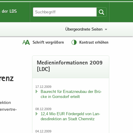
 der LDS
Übergeordnete Seiten
Schrift vergrößern
Kontrast erhöhen
Me­di­en­in­for­ma­tio­nen 2009
[LDC]
renz
17.12.2009
Bau­recht für Er­satz­neu­bau der Brü­
cke in Gorns­dorf er­teilt
k­ti­on
en­ver­tre­
08.12.2009
12,4 Mio EUR För­der­geld von Lan­
des­di­rek­ti­on an Stadt Chem­nitz
04.12.2009