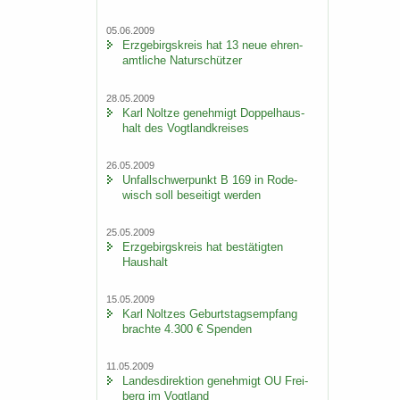
05.06.2009
Erz­ge­birgs­kreis hat 13 neue eh­ren­
amt­li­che Na­tur­schüt­zer
28.05.2009
Karl Nolt­ze ge­neh­migt Dop­pel­haus­
halt des Vogt­land­krei­ses
26.05.2009
Un­fall­schwer­punkt B 169 in Ro­de­
wisch soll be­sei­tigt wer­den
25.05.2009
Erz­ge­birgs­kreis hat be­stä­tig­ten
Haus­halt
15.05.2009
Karl Nolt­zes Ge­burts­tags­emp­fang
brach­te 4.300 € Spen­den
11.05.2009
Lan­des­di­rek­ti­on ge­neh­migt OU Frei­
berg im Vogt­land