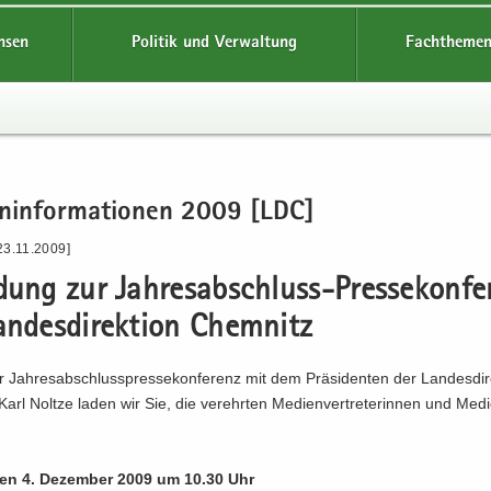
hsen
Politik und Verwaltung
Fachthemen
en­in­for­ma­tio­nen 2009 [LDC]
23.11.2009]
a­dung zur Jahresabschluss-​Pressekonfe
n­des­di­rek­ti­on Chem­nitz
r Jah­res­ab­schluss­pres­se­kon­fe­renz mit dem Prä­si­den­ten der Lan­des­di­re
arl Nolt­ze laden wir Sie, die ver­ehr­ten Me­di­en­ver­tre­te­rin­nen und Me­di­
 den 4. De­zem­ber 2009 um 10.30 Uhr