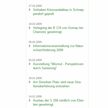
27.02.2009
Vor­ha­ben Kies­sand­ab­bau in Schnep­
pen­dorf ge­prüft
18.02.2009
Ver­le­gung der B 174 von Gorn­au bis
Chem­nitz ge­neh­migt
05.02.2009
In­for­ma­ti­ons­ver­an­stal­tung zur Na­tur­
schutz­för­de­rung 2009
02.02.2009
Aus­stel­lung "Wis­mut - Per­spek­ti­ven
durch Sa­nie­rung"
20.01.2009
Am Dresd­ner Platz wird neue Stra­
ßen­über­füh­rung ent­ste­hen
14.01.2009
Aus­bau der S 258 nörd­lich von El­ter­
lein ge­neh­migt