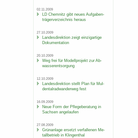
02.11.2009
LD Chem­nitz gibt neues Auf­ga­ben­
trä­ger­ver­zeich­nis her­aus
27.10.2009
Lan­des­di­rek­ti­on zeigt ein­zig­ar­ti­ge
Do­ku­men­ta­ti­on
20.10.2009
Weg frei für Mo­dell­pro­jekt zur Ab­
was­ser­ent­sor­gung
12.10.2009
Lan­des­di­rek­ti­on stellt Plan für Mul­
den­tal­rad­wan­der­weg fest
16.09.2009
Neue Form der Pfle­ge­be­ra­tung in
Sach­sen an­ge­lau­fen
27.08.2009
Grün­an­la­ge er­setzt ver­fal­le­nen Me­
tall­be­trieb in Klin­gen­thal