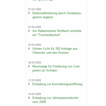
07.04.2009
Denk­mal­för­de­rung durch Son­der­pro­
gramm er­gänzt
07.04.2009
Am Ra­ben­stei­ner Dorf­bach ent­steht
ein "Tro­cken­be­cken"
03.04.2009
Grü­nes Licht für 262 An­trä­ge aus
Chem­nitz und den Krei­sen
18.03.2009
Rest­mar­ge für För­de­rung von Com­
pu­tern an Schu­len
17.03.2009
Ein­la­dung zur Aus­stel­lungs­er­öff­nung
10.03.2009
Ein­la­dung zur Jah­res­pres­se­kon­fe­
renz 2009