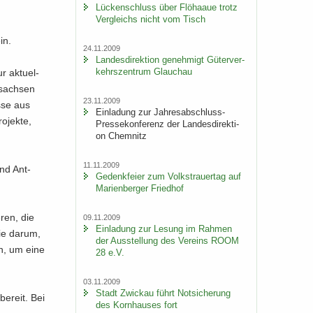
Lü­cken­schluss über Flöhaaue trotz
Ver­gleichs nicht vom Tisch
ein.
24.11.2009
Lan­des­di­rek­ti­on ge­neh­migt Gü­ter­ver­
kehrs­zen­trum Glauch­au
r ak­tu­el­
t­sach­sen
23.11.2009
s­se aus
Ein­la­dung zur Jahresabschluss-​
o­jek­te,
Pressekonferenz der Lan­des­di­rek­ti­
on Chem­nitz
11.11.2009
und Ant­
Ge­denk­fei­er zum Volks­trau­er­tag auf
Ma­ri­en­ber­ger Fried­hof
­ren, die
09.11.2009
Ein­la­dung zur Le­sung im Rah­men
Sie darum,
der Aus­stel­lung des Ver­eins ROOM
en, um eine
28 e.V.
03.11.2009
Stadt Zwi­ckau führt Not­si­che­rung
be­reit. Bei
des Korn­hau­ses fort