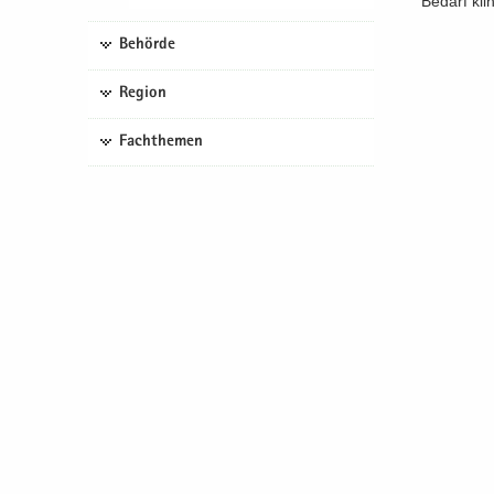
Be­darf kli
Behörde
Region
Fachthemen