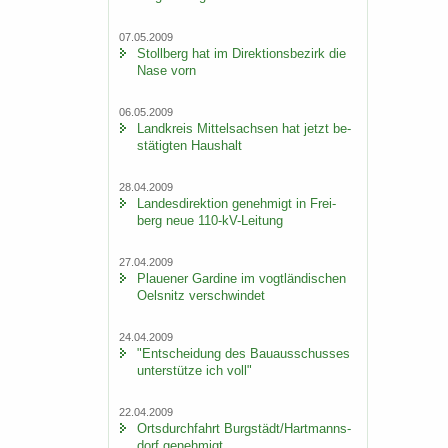
07.05.2009
Stoll­berg hat im Di­rek­ti­ons­be­zirk die
Nase vorn
06.05.2009
Land­kreis Mit­tel­sach­sen hat jetzt be­
stä­tig­ten Haus­halt
28.04.2009
Lan­des­di­rek­ti­on ge­neh­migt in Frei­
berg neue 110-​kV-Leitung
27.04.2009
Plaue­ner Gar­di­ne im vogt­län­di­schen
Oels­nitz ver­schwin­det
24.04.2009
"Ent­schei­dung des Bau­aus­schus­ses
un­ter­stüt­ze ich voll"
22.04.2009
Orts­durch­fahrt Burg­städt/Hart­manns­
dorf ge­neh­migt