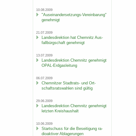
10.08.2009
"Auseinandersetzungs-​Vereinbarung"
ge­neh­migt
21.07.2009
Lan­des­di­rek­ti­on hat Chem­nitz Aus­
fall­bürg­schaft ge­neh­migt
13.07.2009
Lan­des­di­rek­ti­on Chem­nitz ge­neh­migt
OPAL-​Erdgasleitung
06.07.2009
Chem­nit­zer Stadtrats-​ und Ort­
schafts­rats­wah­len sind gül­tig
29.06.2009
Lan­des­di­rek­ti­on Chem­nitz ge­neh­migt
letz­ten Kreis­haus­halt
10.06.2009
Start­schuss für die Be­sei­ti­gung ra­
dio­ak­ti­ver Ab­la­ge­run­gen