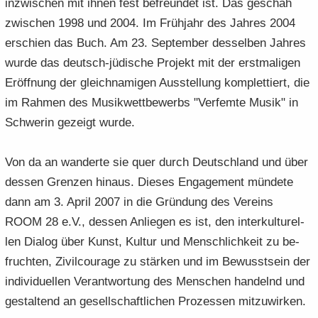
in­zwi­schen mit ihnen fest be­freun­det ist. Das ge­schah
zwi­schen 1998 und 2004. Im Früh­jahr des Jah­res 2004
er­schien das Buch. Am 23. Sep­tem­ber des­sel­ben Jah­res
wurde das deutsch-​jüdische Pro­jekt mit der erst­ma­li­gen
Er­öff­nung der gleich­na­mi­gen Aus­stel­lung kom­plet­tiert, die
im Rah­men des Mu­sik­wett­be­werbs "Ver­fem­te Musik" in
Schwe­rin ge­zeigt wurde.
Von da an wan­der­te sie quer durch Deutsch­land und über
des­sen Gren­zen hin­aus. Die­ses En­ga­ge­ment mün­de­te
dann am 3. April 2007 in die Grün­dung des Ver­eins
ROOM 28 e.V., des­sen An­lie­gen es ist, den in­ter­kul­tu­rel­
len Dia­log über Kunst, Kul­tur und Mensch­lich­keit zu be­
fruch­ten, Zi­vil­cou­ra­ge zu stär­ken und im Be­wusst­sein der
in­di­vi­du­el­len Ver­ant­wor­tung des Men­schen han­delnd und
ge­stal­tend an ge­sell­schaft­li­chen Pro­zes­sen mit­zu­wir­ken.