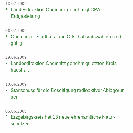
13.07.2009
Lan­des­di­rek­ti­on Chem­nitz ge­neh­migt OPAL-​
Erdgasleitung
06.07.2009
Chem­nit­zer Stadtrats-​ und Ort­schafts­rats­wah­len sind
gül­tig
29.06.2009
Lan­des­di­rek­ti­on Chem­nitz ge­neh­migt letz­ten Kreis­
haus­halt
10.06.2009
Start­schuss für die Be­sei­ti­gung ra­dio­ak­ti­ver Ab­la­ge­run­
gen
05.06.2009
Erz­ge­birgs­kreis hat 13 neue eh­ren­amt­li­che Na­tur­
schüt­zer