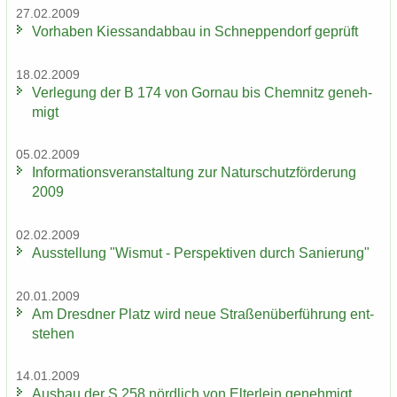
27.02.2009
Vor­ha­ben Kies­sand­ab­bau in Schnep­pen­dorf ge­prüft
18.02.2009
Ver­le­gung der B 174 von Gorn­au bis Chem­nitz ge­neh­
migt
05.02.2009
In­for­ma­ti­ons­ver­an­stal­tung zur Na­tur­schutz­för­de­rung
2009
02.02.2009
Aus­stel­lung "Wis­mut - Per­spek­ti­ven durch Sa­nie­rung"
20.01.2009
Am Dresd­ner Platz wird neue Stra­ßen­über­füh­rung ent­
ste­hen
14.01.2009
Aus­bau der S 258 nörd­lich von El­ter­lein ge­neh­migt