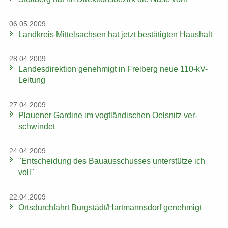
06.05.2009
Land­kreis Mit­tel­sach­sen hat jetzt be­stä­tig­ten Haus­halt
28.04.2009
Lan­des­di­rek­ti­on ge­neh­migt in Frei­berg neue 110-​kV-
Leitung
27.04.2009
Plaue­ner Gar­di­ne im vogt­län­di­schen Oels­nitz ver­
schwin­det
24.04.2009
"Ent­schei­dung des Bau­aus­schus­ses un­ter­stüt­ze ich
voll"
22.04.2009
Orts­durch­fahrt Burg­städt/Hart­manns­dorf ge­neh­migt