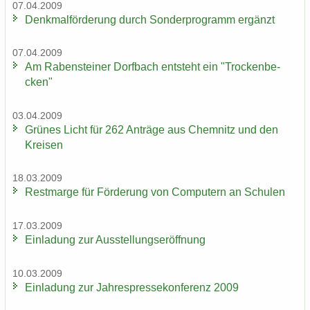
07.04.2009
Denk­mal­för­de­rung durch Son­der­pro­gramm er­gänzt
07.04.2009
Am Ra­ben­stei­ner Dorf­bach ent­steht ein "Tro­cken­be­
cken"
03.04.2009
Grü­nes Licht für 262 An­trä­ge aus Chem­nitz und den
Krei­sen
18.03.2009
Rest­mar­ge für För­de­rung von Com­pu­tern an Schu­len
17.03.2009
Ein­la­dung zur Aus­stel­lungs­er­öff­nung
10.03.2009
Ein­la­dung zur Jah­res­pres­se­kon­fe­renz 2009