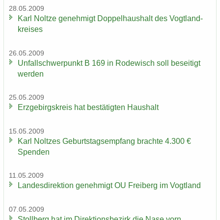
28.05.2009
Karl Nolt­ze ge­neh­migt Dop­pel­haus­halt des Vogt­land­
krei­ses
26.05.2009
Un­fall­schwer­punkt B 169 in Ro­de­wisch soll be­sei­tigt
wer­den
25.05.2009
Erz­ge­birgs­kreis hat be­stä­tig­ten Haus­halt
15.05.2009
Karl Nolt­zes Ge­burts­tags­emp­fang brach­te 4.300 €
Spen­den
11.05.2009
Lan­des­di­rek­ti­on ge­neh­migt OU Frei­berg im Vogt­land
07.05.2009
Stoll­berg hat im Di­rek­ti­ons­be­zirk die Nase vorn