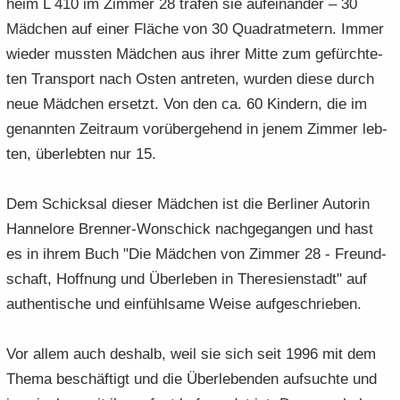
heim L 410 im Zim­mer 28 tra­fen sie auf­ein­an­der – 30
Mäd­chen auf einer Flä­che von 30 Qua­drat­me­tern. Immer
wie­der muss­ten Mäd­chen aus ihrer Mitte zum ge­fürch­te­
ten Trans­port nach Osten an­tre­ten, wur­den diese durch
neue Mäd­chen er­setzt. Von den ca. 60 Kin­dern, die im
ge­nann­ten Zeit­raum vor­über­ge­hend in jenem Zim­mer leb­
ten, über­leb­ten nur 15.
Dem Schick­sal die­ser Mäd­chen ist die Ber­li­ner Au­torin
Han­ne­lo­re Brenner-​Wonschick nach­ge­gan­gen und hast
es in ihrem Buch "Die Mäd­chen von Zim­mer 28 - Freund­
schaft, Hoff­nung und Über­le­ben in The­re­si­en­stadt" auf
au­then­ti­sche und ein­fühl­sa­me Weise auf­ge­schrie­ben.
Vor allem auch des­halb, weil sie sich seit 1996 mit dem
Thema be­schäf­tigt und die Über­le­ben­den auf­such­te und