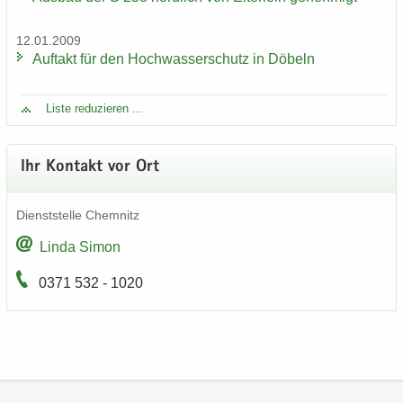
12.01.2009
Auf­takt für den Hoch­was­ser­schutz in Dö­beln
Liste re­du­zie­ren ...
Ihr Kon­takt vor Ort
Dienst­stel­le Chem­nitz
Linda Simon
0371 532 - 1020