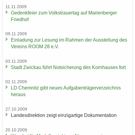
11.11.2009
Ge­denk­fei­er zum Volks­trau­er­tag auf Ma­ri­en­ber­ger
Fried­hof
09.11.2009
Ein­la­dung zur Le­sung im Rah­men der Aus­stel­lung des
Ver­eins ROOM 28 e.V.
03.11.2009
Stadt Zwi­ckau führt Not­si­che­rung des Korn­hau­ses fort
02.11.2009
LD Chem­nitz gibt neues Auf­ga­ben­trä­ger­ver­zeich­nis
her­aus
27.10.2009
Lan­des­di­rek­ti­on zeigt ein­zig­ar­ti­ge Do­ku­men­ta­ti­on
20.10.2009