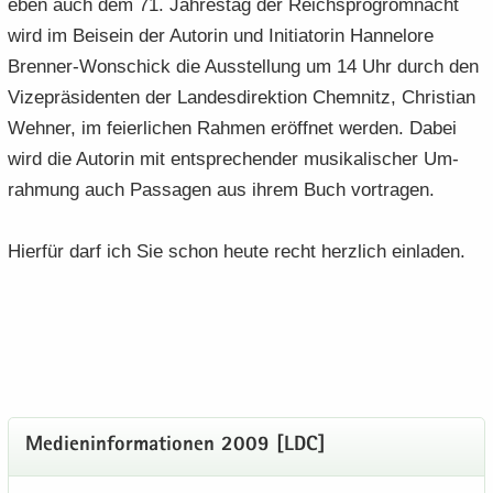
eben auch dem 71. Jah­res­tag der Reichs­pro­grom­nacht
wird im Bei­sein der Au­torin und In­itia­to­rin Han­ne­lo­re
Brenner-​Wonschick die Aus­stel­lung um 14 Uhr durch den
Vi­ze­prä­si­den­ten der Lan­des­di­rek­ti­on Chem­nitz, Chris­ti­an
Weh­ner, im fei­er­li­chen Rah­men er­öff­net wer­den. Dabei
wird die Au­torin mit ent­spre­chen­der mu­si­ka­li­scher Um­
rah­mung auch Pas­sa­gen aus ihrem Buch vor­tra­gen.
Hier­für darf ich Sie schon heute recht herz­lich ein­la­den.
Me­di­en­in­for­ma­tio­nen 2009 [LDC]