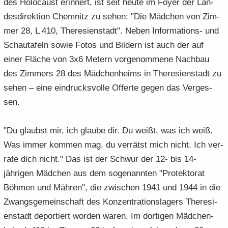
des Ho­lo­caust er­in­nert, ist seit heute im Foyer der Lan­
e
e
­
t
a
­
des­di­rek­ti­on Chem­nitz zu sehen: "Die Mäd­chen von Zim­
n
n
o
i
­
m
mer 28, L 410, The­re­si­en­stadt". Neben Informations-​ und
­
­
n
­
t
a
d
d
o
Schau­ta­feln sowie Fotos und Bil­dern ist auch der auf
i
­
e
e
n
­
t
einer Flä­che von 3x6 Me­tern vor­ge­nom­me­ne Nach­bau
N
N
o
i
des Zim­mers 28 des Mäd­chen­heims in The­re­si­en­stadt zu
a
a
n
­
sehen – eine ein­drucks­vol­le Of­fer­te gegen das Ver­ges­
­
­
o
sen.
v
v
n
i
i
­
­
"Du glaubst mir, ich glau­be dir. Du weißt, was ich weiß.
g
g
Was immer kom­men mag, du ver­rätst mich nicht. Ich ver­
a
a
ra­te dich nicht." Das ist der Schwur der 12- bis 14-​
­
­
t
jährigen Mäd­chen aus dem so­ge­nann­ten "Pro­tek­to­rat
t
i
i
Böh­men und Mäh­ren", die zwi­schen 1941 und 1944 in die
­
­
Zwangs­ge­mein­schaft des Kon­zen­tra­ti­ons­la­gers The­re­si­
o
o
en­stadt de­por­tiert wor­den waren. Im dor­ti­gen Mäd­chen­
n
n