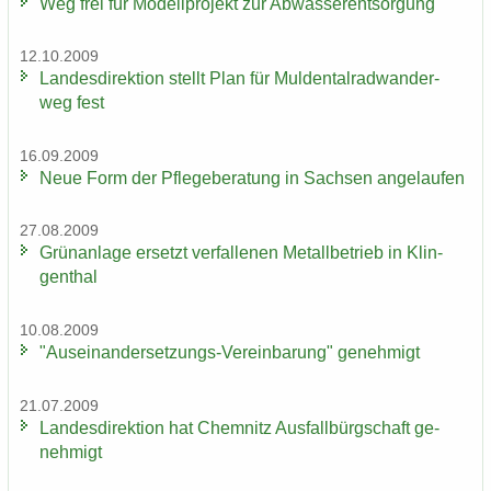
Weg frei für Mo­dell­pro­jekt zur Ab­was­ser­ent­sor­gung
12.10.2009
Lan­des­di­rek­ti­on stellt Plan für Mul­den­tal­rad­wan­der­
weg fest
16.09.2009
Neue Form der Pfle­ge­be­ra­tung in Sach­sen an­ge­lau­fen
27.08.2009
Grün­an­la­ge er­setzt ver­fal­le­nen Me­tall­be­trieb in Klin­
gen­thal
10.08.2009
"Auseinandersetzungs-​Vereinbarung" ge­neh­migt
21.07.2009
Lan­des­di­rek­ti­on hat Chem­nitz Aus­fall­bürg­schaft ge­
neh­migt