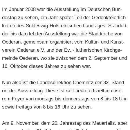
Im Ja­nu­ar 2008 war die Aus­stel­lung im Deut­schen Bun­
des­tag zu sehen, ein Jahr spä­ter Teil der Ge­denk­fei­er­lich­
kei­ten des Schleswig-​Holsteinischen Land­ta­ges. Stand­ort
der bis dato letz­ten Aus­stel­lung war die Stadt­kir­che von
Oe­der­an, ge­mein­sam or­ga­ni­siert vom Kultur-​ und Kunst­
ver­ein Oe­der­an e.V. und der Ev. - lu­the­ri­schen Kirch­ge­
mein­de Oe­der­an, wo sie zwi­schen dem 2. Sep­tem­ber und
16. Ok­to­ber die­ses Jah­res zu sehen war.
Nun also ist die Lan­des­di­rek­ti­on Chem­nitz der 32. Stand­
ort der Aus­stel­lung. Diese ist seit heute of­fi­zi­ell in un­se­
rem Foyer von mon­tags bis don­ners­tags von 8 bis 18 Uhr
sowie frei­tags von 8 bis 16 Uhr zu sehen.
Am 9. No­vem­ber, dem 20. Jah­res­tag des Mau­er­falls, aber