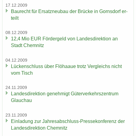
17.12.2009
Bau­recht für Er­satz­neu­bau der Brü­cke in Gorns­dorf er­
teilt
08.12.2009
12,4 Mio EUR För­der­geld von Lan­des­di­rek­ti­on an
Stadt Chem­nitz
04.12.2009
Lü­cken­schluss über Flöhaaue trotz Ver­gleichs nicht
vom Tisch
24.11.2009
Lan­des­di­rek­ti­on ge­neh­migt Gü­ter­ver­kehrs­zen­trum
Glauch­au
23.11.2009
Ein­la­dung zur Jahresabschluss-​Pressekonferenz der
Lan­des­di­rek­ti­on Chem­nitz