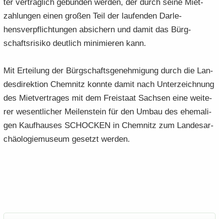
ter ver­trag­lich ge­bun­den wer­den, der durch seine Miet­
zah­lun­gen einen gro­ßen Teil der lau­fen­den Darle-​
hensverpflichtungen ab­si­chern und damit das Bürg­
schafts­ri­si­ko deut­lich mi­ni­mie­ren kann.
Mit Er­tei­lung der Bürg­schafts­ge­neh­mi­gung durch die Lan­
des­di­rek­ti­on Chem­nitz konn­te damit nach Un­ter­zeich­nung
des Miet­ver­tra­ges mit dem Frei­staat Sach­sen eine wei­te­
rer we­sent­li­cher Mei­len­stein für den Umbau des ehe­ma­li­
gen Kauf­hau­ses SCHO­CKEN in Chem­nitz zum Lan­des­ar­
chäo­lo­gie­mu­se­um ge­setzt wer­den.