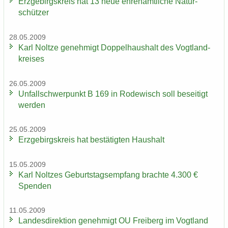
Erz­ge­birgs­kreis hat 13 neue eh­ren­amt­li­che Na­tur­
schüt­zer
28.05.2009
Karl Nolt­ze ge­neh­migt Dop­pel­haus­halt des Vogt­land­
krei­ses
26.05.2009
Un­fall­schwer­punkt B 169 in Ro­de­wisch soll be­sei­tigt
wer­den
25.05.2009
Erz­ge­birgs­kreis hat be­stä­tig­ten Haus­halt
15.05.2009
Karl Nolt­zes Ge­burts­tags­emp­fang brach­te 4.300 €
Spen­den
11.05.2009
Lan­des­di­rek­ti­on ge­neh­migt OU Frei­berg im Vogt­land