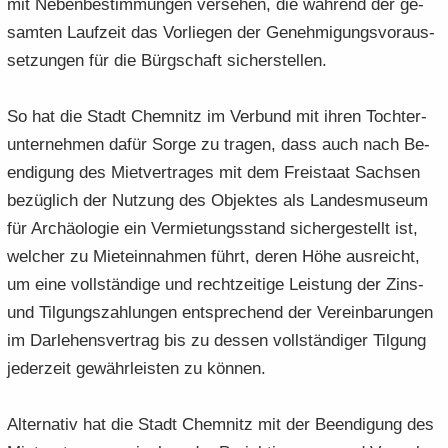
mit Ne­ben­be­stim­mun­gen ver­se­hen, die wäh­rend der ge­
sam­ten Lauf­zeit das Vor­lie­gen der Ge­neh­mi­gungs­vor­aus­
set­zun­gen für die Bürg­schaft si­cher­stel­len.
So hat die Stadt Chem­nitz im Ver­bund mit ihren Toch­ter­
un­ter­neh­men dafür Sorge zu tra­gen, dass auch nach Be­
en­di­gung des Miet­ver­tra­ges mit dem Frei­staat Sach­sen
be­züg­lich der Nut­zung des Ob­jek­tes als Lan­des­mu­se­um
für Ar­chäo­lo­gie ein Ver­mie­tungs­stand si­cher­ge­stellt ist,
wel­cher zu Miet­ein­nah­men führt, deren Höhe aus­reicht,
um eine voll­stän­di­ge und recht­zei­ti­ge Leis­tung der Zins-
und Til­gungs­zah­lun­gen ent­spre­chend der Ver­ein­ba­run­gen
im Dar­le­hens­ver­trag bis zu des­sen voll­stän­di­ger Til­gung
je­der­zeit ge­währ­leis­ten zu kön­nen.
Al­ter­na­tiv hat die Stadt Chem­nitz mit der Be­en­di­gung des