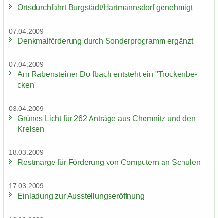
Orts­durch­fahrt Burg­städt/Hart­manns­dorf ge­neh­migt
07.04.2009
Denk­mal­för­de­rung durch Son­der­pro­gramm er­gänzt
07.04.2009
Am Ra­ben­stei­ner Dorf­bach ent­steht ein "Tro­cken­be­
cken"
03.04.2009
Grü­nes Licht für 262 An­trä­ge aus Chem­nitz und den
Krei­sen
18.03.2009
Rest­mar­ge für För­de­rung von Com­pu­tern an Schu­len
17.03.2009
Ein­la­dung zur Aus­stel­lungs­er­öff­nung