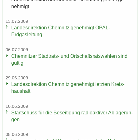
neh­migt
13.07.2009
Lan­des­di­rek­ti­on Chem­nitz ge­neh­migt OPAL-​
Erdgasleitung
06.07.2009
Chem­nit­zer Stadtrats-​ und Ort­schafts­rats­wah­len sind
gül­tig
29.06.2009
Lan­des­di­rek­ti­on Chem­nitz ge­neh­migt letz­ten Kreis­
haus­halt
10.06.2009
Start­schuss für die Be­sei­ti­gung ra­dio­ak­ti­ver Ab­la­ge­run­
gen
05.06.2009