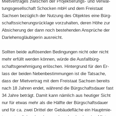
Miet­ver­tra­ges zwi­schen der Projektierungs-​ und Ver­wal­
tungs­ge­sell­schaft Scho­cken mbH und dem Frei­staat
Sach­sen be­züg­lich der Nut­zung des Ob­jek­tes eine Bürg­
schafts­si­che­rungs­rück­la­ge vor­zu­hal­ten, deren Höhe zur
Ab­si­che­rung der dann noch be­stehen­den An­sprü­che der
Dar­le­hens­gläu­bi­ge­rin aus­reicht.
Soll­ten beide auf­lö­sen­den Be­din­gun­gen nicht oder nicht
mehr er­füllt wer­den kön­nen, würde die Aus­fall­bürg­
schafts­ge­neh­mi­gung er­lö­schen. Hin­ter­grund für den Er­
lass der bei­den Ne­ben­be­stim­mun­gen ist die Tat­sa­che,
dass der Miet­ver­trag mit dem Frei­staat Sach­sen be­reits
nach 18 Jah­ren endet, wäh­rend die Bürg­schafts­dau­er fast
34 Jahre be­trägt. Damit kann näm­lich aus heu­ti­ger Sicht
nur für etwas mehr als die Hälf­te der Bürg­schafts­dau­er
und für ca. zwei Drit­tel der Ge­bäu­de­flä­che ein Haupt­mie­