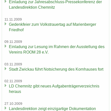
Ein­la­dung zur Jahresabschluss-​Pressekonferenz der
Lan­des­di­rek­ti­on Chem­nitz
11.11.2009
Ge­denk­fei­er zum Volks­trau­er­tag auf Ma­ri­en­ber­ger
Fried­hof
09.11.2009
Ein­la­dung zur Le­sung im Rah­men der Aus­stel­lung des
Ver­eins ROOM 28 e.V.
03.11.2009
Stadt Zwi­ckau führt Not­si­che­rung des Korn­hau­ses fort
02.11.2009
LD Chem­nitz gibt neues Auf­ga­ben­trä­ger­ver­zeich­nis
her­aus
27.10.2009
Lan­des­di­rek­ti­on zeigt ein­zig­ar­ti­ge Do­ku­men­ta­ti­on