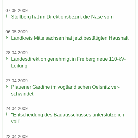
07.05.2009
Stoll­berg hat im Di­rek­ti­ons­be­zirk die Nase vorn
06.05.2009
Land­kreis Mit­tel­sach­sen hat jetzt be­stä­tig­ten Haus­halt
28.04.2009
Lan­des­di­rek­ti­on ge­neh­migt in Frei­berg neue 110-​kV-
Leitung
27.04.2009
Plaue­ner Gar­di­ne im vogt­län­di­schen Oels­nitz ver­
schwin­det
24.04.2009
"Ent­schei­dung des Bau­aus­schus­ses un­ter­stüt­ze ich
voll"
22.04.2009