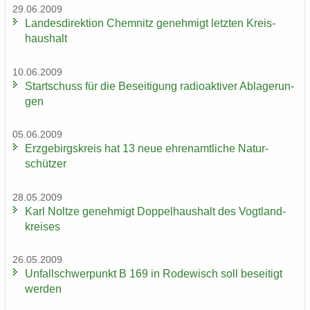
29.06.2009
Lan­des­di­rek­ti­on Chem­nitz ge­neh­migt letz­ten Kreis­
haus­halt
10.06.2009
Start­schuss für die Be­sei­ti­gung ra­dio­ak­ti­ver Ab­la­ge­run­
gen
05.06.2009
Erz­ge­birgs­kreis hat 13 neue eh­ren­amt­li­che Na­tur­
schüt­zer
28.05.2009
Karl Nolt­ze ge­neh­migt Dop­pel­haus­halt des Vogt­land­
krei­ses
26.05.2009
Un­fall­schwer­punkt B 169 in Ro­de­wisch soll be­sei­tigt
wer­den