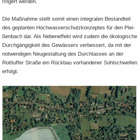
rin­gert wer­den.
Die Maß­nah­me stellt somit einen in­te­gra­len Be­stand­teil
des ge­plan­ten Hoch­was­ser­schutz­kon­zep­tes für den Plei­
ßen­bach dar. Als Ne­ben­ef­fekt wird zudem die öko­lo­gi­sche
Durch­gän­gig­keit des Ge­wäs­sers ver­bes­sert, da mit der
not­wen­di­gen Neu­ge­stal­tung des Durch­las­ses an der
Rottluf­fer Stra­ße ein Rück­bau vor­han­de­ner Sohl­schwel­len
er­folgt.