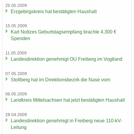
25.05.2009
Erz­ge­birgs­kreis hat be­stä­tig­ten Haus­halt
15.05.2009
Karl Nolt­zes Ge­burts­tags­emp­fang brach­te 4.300 €
Spen­den
11.05.2009
Lan­des­di­rek­ti­on ge­neh­migt OU Frei­berg im Vogt­land
07.05.2009
Stoll­berg hat im Di­rek­ti­ons­be­zirk die Nase vorn
06.05.2009
Land­kreis Mit­tel­sach­sen hat jetzt be­stä­tig­ten Haus­halt
28.04.2009
Lan­des­di­rek­ti­on ge­neh­migt in Frei­berg neue 110-​kV-
Leitung