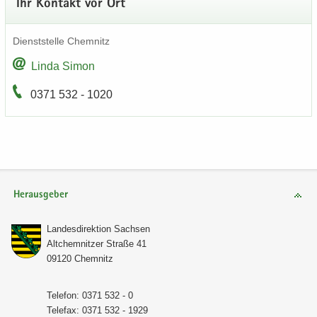
Ihr Kon­takt vor Ort
Dienst­stel­le Chem­nitz
Linda Simon
0371 532 - 1020
Herausgeber
Lan­des­di­rek­ti­on Sach­sen
Alt­chem­nit­zer Stra­ße 41
09120 Chem­nitz
Te­le­fon: 0371 532 - 0
Te­le­fax: 0371 532 - 1929