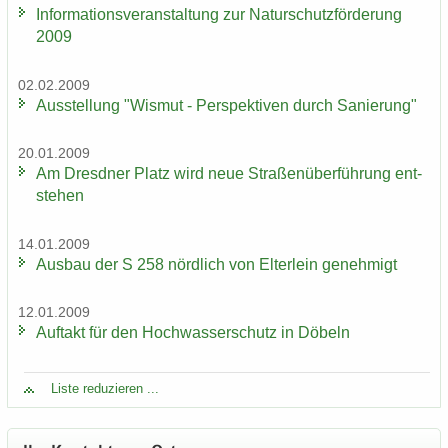
In­for­ma­ti­ons­ver­an­stal­tung zur Na­tur­schutz­för­de­rung
2009
02.02.2009
Aus­stel­lung "Wis­mut - Per­spek­ti­ven durch Sa­nie­rung"
20.01.2009
Am Dresd­ner Platz wird neue Stra­ßen­über­füh­rung ent­
ste­hen
14.01.2009
Aus­bau der S 258 nörd­lich von El­ter­lein ge­neh­migt
12.01.2009
Auf­takt für den Hoch­was­ser­schutz in Dö­beln
Liste re­du­zie­ren ...