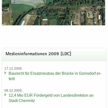
Me­di­en­in­for­ma­tio­nen 2009 [LDC]
17.12.2009
Bau­recht für Er­satz­neu­bau der Brü­cke in Gorns­dorf er­
teilt
08.12.2009
12,4 Mio EUR För­der­geld von Lan­des­di­rek­ti­on an
Stadt Chem­nitz