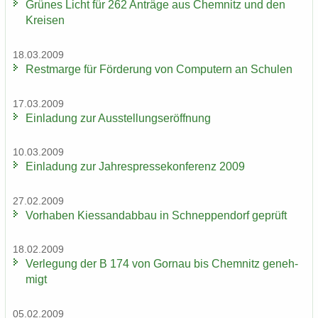
Grü­nes Licht für 262 An­trä­ge aus Chem­nitz und den
Krei­sen
18.03.2009
Rest­mar­ge für För­de­rung von Com­pu­tern an Schu­len
17.03.2009
Ein­la­dung zur Aus­stel­lungs­er­öff­nung
10.03.2009
Ein­la­dung zur Jah­res­pres­se­kon­fe­renz 2009
27.02.2009
Vor­ha­ben Kies­sand­ab­bau in Schnep­pen­dorf ge­prüft
18.02.2009
Ver­le­gung der B 174 von Gorn­au bis Chem­nitz ge­neh­
migt
05.02.2009