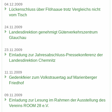
04.12.2009
Lü­cken­schluss über Flöhaaue trotz Ver­gleichs nicht
vom Tisch
24.11.2009
Lan­des­di­rek­ti­on ge­neh­migt Gü­ter­ver­kehrs­zen­trum
Glauch­au
23.11.2009
Ein­la­dung zur Jahresabschluss-​Pressekonferenz der
Lan­des­di­rek­ti­on Chem­nitz
11.11.2009
Ge­denk­fei­er zum Volks­trau­er­tag auf Ma­ri­en­ber­ger
Fried­hof
09.11.2009
Ein­la­dung zur Le­sung im Rah­men der Aus­stel­lung des
Ver­eins ROOM 28 e.V.