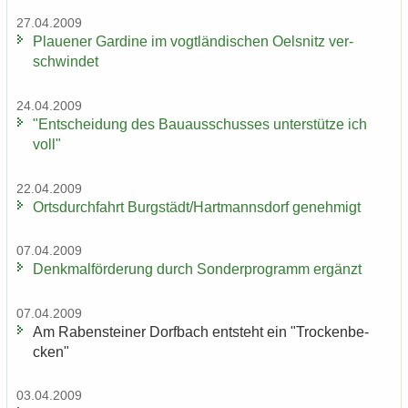
27.04.2009
Plaue­ner Gar­di­ne im vogt­län­di­schen Oels­nitz ver­
schwin­det
24.04.2009
"Ent­schei­dung des Bau­aus­schus­ses un­ter­stüt­ze ich
voll"
22.04.2009
Orts­durch­fahrt Burg­städt/Hart­manns­dorf ge­neh­migt
07.04.2009
Denk­mal­för­de­rung durch Son­der­pro­gramm er­gänzt
07.04.2009
Am Ra­ben­stei­ner Dorf­bach ent­steht ein "Tro­cken­be­
cken"
03.04.2009