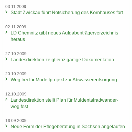
03.11.2009
Stadt Zwi­ckau führt Not­si­che­rung des Korn­hau­ses fort
02.11.2009
LD Chem­nitz gibt neues Auf­ga­ben­trä­ger­ver­zeich­nis
her­aus
27.10.2009
Lan­des­di­rek­ti­on zeigt ein­zig­ar­ti­ge Do­ku­men­ta­ti­on
20.10.2009
Weg frei für Mo­dell­pro­jekt zur Ab­was­ser­ent­sor­gung
12.10.2009
Lan­des­di­rek­ti­on stellt Plan für Mul­den­tal­rad­wan­der­
weg fest
16.09.2009
Neue Form der Pfle­ge­be­ra­tung in Sach­sen an­ge­lau­fen