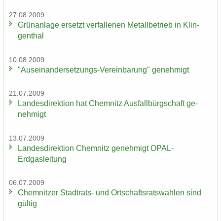
27.08.2009
Grün­an­la­ge er­setzt ver­fal­le­nen Me­tall­be­trieb in Klin­
gen­thal
10.08.2009
"Auseinandersetzungs-​Vereinbarung" ge­neh­migt
21.07.2009
Lan­des­di­rek­ti­on hat Chem­nitz Aus­fall­bürg­schaft ge­
neh­migt
13.07.2009
Lan­des­di­rek­ti­on Chem­nitz ge­neh­migt OPAL-​
Erdgasleitung
06.07.2009
Chem­nit­zer Stadtrats-​ und Ort­schafts­rats­wah­len sind
gül­tig