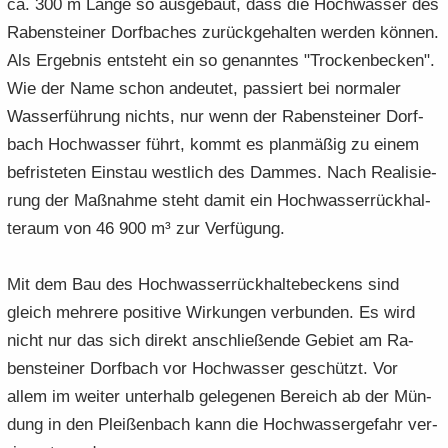
ca. 300 m Länge so aus­ge­baut, dass die Hoch­was­ser des
Ra­ben­stei­ner Dorf­ba­ches zu­rück­ge­hal­ten wer­den kön­nen.
Als Er­geb­nis ent­steht ein so ge­nann­tes "Tro­cken­be­cken".
Wie der Name schon an­deu­tet, pas­siert bei nor­ma­ler
Was­ser­füh­rung nichts, nur wenn der Ra­ben­stei­ner Dorf­
bach Hoch­was­ser führt, kommt es plan­mä­ßig zu einem
be­fris­te­ten Ein­stau west­lich des Dam­mes. Nach Rea­li­sie­
rung der Maß­nah­me steht damit ein Hoch­was­ser­rück­hal­
te­raum von 46 900 m³ zur Ver­fü­gung.
Mit dem Bau des Hoch­was­ser­rück­hal­te­be­ckens sind
gleich meh­re­re po­si­ti­ve Wir­kun­gen ver­bun­den. Es wird
nicht nur das sich di­rekt an­schlie­ßen­de Ge­biet am Ra­
ben­stei­ner Dorf­bach vor Hoch­was­ser ge­schützt. Vor
allem im wei­ter un­ter­halb ge­le­ge­nen Be­reich ab der Mün­
dung in den Plei­ßen­bach kann die Hoch­was­ser­ge­fahr ver­