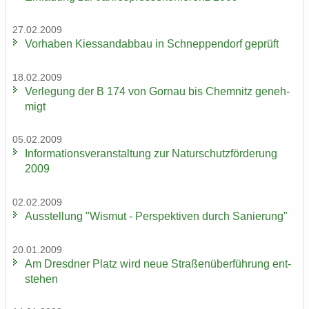
27.02.2009
Vor­ha­ben Kies­sand­ab­bau in Schnep­pen­dorf ge­prüft
18.02.2009
Ver­le­gung der B 174 von Gorn­au bis Chem­nitz ge­neh­
migt
05.02.2009
In­for­ma­ti­ons­ver­an­stal­tung zur Na­tur­schutz­för­de­rung
2009
02.02.2009
Aus­stel­lung "Wis­mut - Per­spek­ti­ven durch Sa­nie­rung"
20.01.2009
Am Dresd­ner Platz wird neue Stra­ßen­über­füh­rung ent­
ste­hen