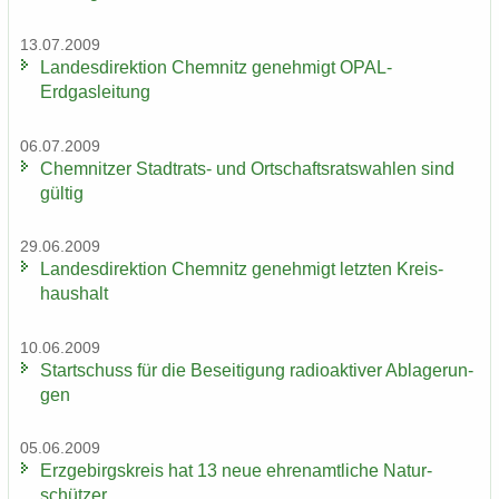
13.07.2009
Lan­des­di­rek­ti­on Chem­nitz ge­neh­migt OPAL-​
Erdgasleitung
06.07.2009
Chem­nit­zer Stadtrats-​ und Ort­schafts­rats­wah­len sind
gül­tig
29.06.2009
Lan­des­di­rek­ti­on Chem­nitz ge­neh­migt letz­ten Kreis­
haus­halt
10.06.2009
Start­schuss für die Be­sei­ti­gung ra­dio­ak­ti­ver Ab­la­ge­run­
gen
05.06.2009
Erz­ge­birgs­kreis hat 13 neue eh­ren­amt­li­che Na­tur­
schüt­zer