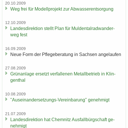
20.10.2009
Weg frei für Mo­dell­pro­jekt zur Ab­was­ser­ent­sor­gung
12.10.2009
Lan­des­di­rek­ti­on stellt Plan für Mul­den­tal­rad­wan­der­
weg fest
16.09.2009
Neue Form der Pfle­ge­be­ra­tung in Sach­sen an­ge­lau­fen
27.08.2009
Grün­an­la­ge er­setzt ver­fal­le­nen Me­tall­be­trieb in Klin­
gen­thal
10.08.2009
"Auseinandersetzungs-​Vereinbarung" ge­neh­migt
21.07.2009
Lan­des­di­rek­ti­on hat Chem­nitz Aus­fall­bürg­schaft ge­
neh­migt