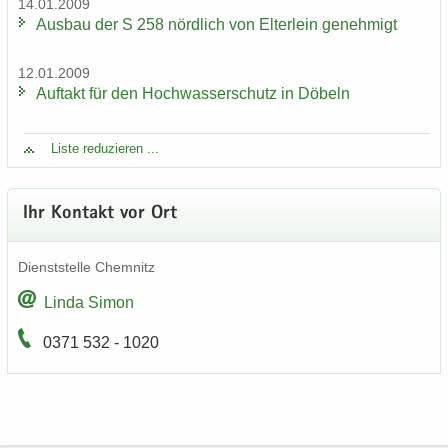
14.01.2009
Aus­bau der S 258 nörd­lich von El­ter­lein ge­neh­migt
12.01.2009
Auf­takt für den Hoch­was­ser­schutz in Dö­beln
Liste re­du­zie­ren ...
Ihr Kon­takt vor Ort
Dienst­stel­le Chem­nitz
Linda Simon
0371 532 - 1020