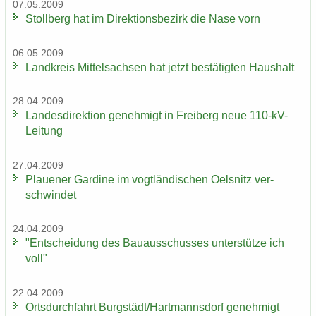
07.05.2009
Stoll­berg hat im Di­rek­ti­ons­be­zirk die Nase vorn
06.05.2009
Land­kreis Mit­tel­sach­sen hat jetzt be­stä­tig­ten Haus­halt
28.04.2009
Lan­des­di­rek­ti­on ge­neh­migt in Frei­berg neue 110-​kV-
Leitung
27.04.2009
Plaue­ner Gar­di­ne im vogt­län­di­schen Oels­nitz ver­
schwin­det
24.04.2009
"Ent­schei­dung des Bau­aus­schus­ses un­ter­stüt­ze ich
voll"
22.04.2009
Orts­durch­fahrt Burg­städt/Hart­manns­dorf ge­neh­migt