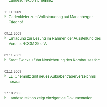
Lan­des­di­rek­ti­on Chem­nitz
11.11.2009
Ge­denk­fei­er zum Volks­trau­er­tag auf Ma­ri­en­ber­ger
Fried­hof
09.11.2009
Ein­la­dung zur Le­sung im Rah­men der Aus­stel­lung des
Ver­eins ROOM 28 e.V.
03.11.2009
Stadt Zwi­ckau führt Not­si­che­rung des Korn­hau­ses fort
02.11.2009
LD Chem­nitz gibt neues Auf­ga­ben­trä­ger­ver­zeich­nis
her­aus
27.10.2009
Lan­des­di­rek­ti­on zeigt ein­zig­ar­ti­ge Do­ku­men­ta­ti­on