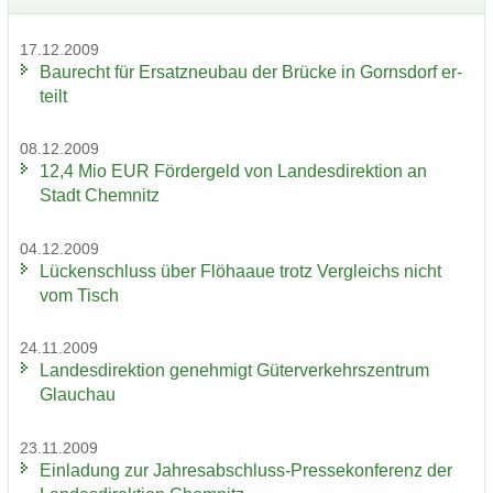
17.12.2009
Bau­recht für Er­satz­neu­bau der Brü­cke in Gorns­dorf er­
teilt
08.12.2009
12,4 Mio EUR För­der­geld von Lan­des­di­rek­ti­on an
Stadt Chem­nitz
04.12.2009
Lü­cken­schluss über Flöhaaue trotz Ver­gleichs nicht
vom Tisch
24.11.2009
Lan­des­di­rek­ti­on ge­neh­migt Gü­ter­ver­kehrs­zen­trum
Glauch­au
23.11.2009
Ein­la­dung zur Jahresabschluss-​Pressekonferenz der