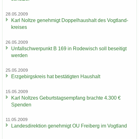
28.05.2009
Karl Nolt­ze ge­neh­migt Dop­pel­haus­halt des Vogt­land­
krei­ses
26.05.2009
Un­fall­schwer­punkt B 169 in Ro­de­wisch soll be­sei­tigt
wer­den
25.05.2009
Erz­ge­birgs­kreis hat be­stä­tig­ten Haus­halt
15.05.2009
Karl Nolt­zes Ge­burts­tags­emp­fang brach­te 4.300 €
Spen­den
11.05.2009
Lan­des­di­rek­ti­on ge­neh­migt OU Frei­berg im Vogt­land