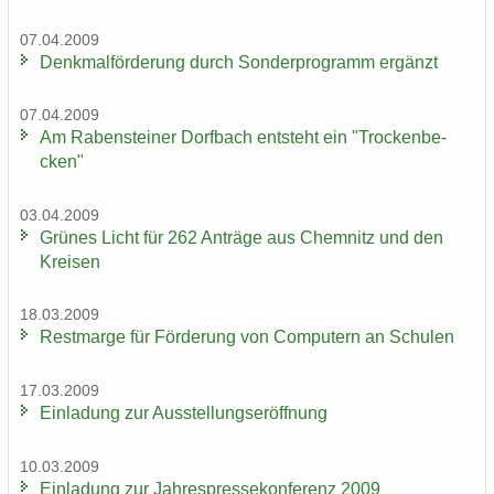
07.04.2009
Denk­mal­för­de­rung durch Son­der­pro­gramm er­gänzt
07.04.2009
Am Ra­ben­stei­ner Dorf­bach ent­steht ein "Tro­cken­be­
cken"
03.04.2009
Grü­nes Licht für 262 An­trä­ge aus Chem­nitz und den
Krei­sen
18.03.2009
Rest­mar­ge für För­de­rung von Com­pu­tern an Schu­len
17.03.2009
Ein­la­dung zur Aus­stel­lungs­er­öff­nung
10.03.2009
Ein­la­dung zur Jah­res­pres­se­kon­fe­renz 2009