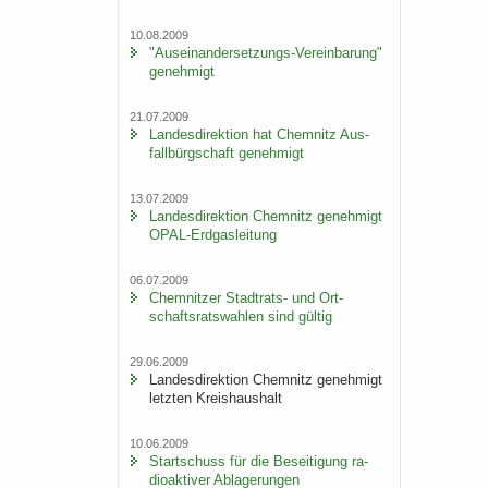
10.08.2009
"Auseinandersetzungs-​Vereinbarung"
ge­neh­migt
21.07.2009
Lan­des­di­rek­ti­on hat Chem­nitz Aus­
fall­bürg­schaft ge­neh­migt
13.07.2009
Lan­des­di­rek­ti­on Chem­nitz ge­neh­migt
OPAL-​Erdgasleitung
06.07.2009
Chem­nit­zer Stadtrats-​ und Ort­
schafts­rats­wah­len sind gül­tig
29.06.2009
Lan­des­di­rek­ti­on Chem­nitz ge­neh­migt
letz­ten Kreis­haus­halt
10.06.2009
Start­schuss für die Be­sei­ti­gung ra­
dio­ak­ti­ver Ab­la­ge­run­gen