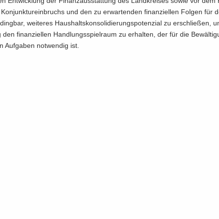
en Ent­wick­lung der Fi­nanz­aus­stat­tung des Land­krei­ses sowie vor dem H
on­junk­tur­ein­bruchs und den zu er­war­ten­den fi­nan­zi­el­len Fol­gen für
ding­bar, wei­te­res Haus­halts­kon­so­li­die­rungs­po­ten­zi­al zu er­schlie­ßen, 
­tig den fi­nan­zi­el­len Hand­lungs­spiel­raum zu er­hal­ten, der für die Be­wäl­ti
en Auf­ga­ben not­wen­dig ist.