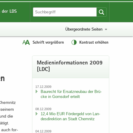
 der LDS
Übergeordnete Seiten
Schrift vergrößern
Kontrast erhöhen
Me­di­en­in­for­ma­tio­nen 2009
[LDC]
en
17.12.2009
Bau­recht für Er­satz­neu­bau der Brü­
cke in Gorns­dorf er­teilt
 Chem­nitz
 sei­nem
08.12.2009
12,4 Mio EUR För­der­geld von Lan­
t und die
des­di­rek­ti­on an Stadt Chem­nitz
­tigt.
t auch for­
04.12.2009