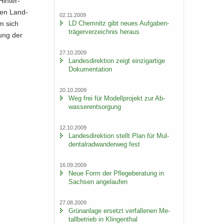
in­ter­
 den Land­
02.11.2009
LD Chem­nitz gibt neues Auf­ga­ben­
um sich
trä­ger­ver­zeich­nis her­aus
­gung der
27.10.2009
Lan­des­di­rek­ti­on zeigt ein­zig­ar­ti­ge
Do­ku­men­ta­ti­on
20.10.2009
Weg frei für Mo­dell­pro­jekt zur Ab­
was­ser­ent­sor­gung
12.10.2009
Lan­des­di­rek­ti­on stellt Plan für Mul­
den­tal­rad­wan­der­weg fest
16.09.2009
Neue Form der Pfle­ge­be­ra­tung in
Sach­sen an­ge­lau­fen
27.08.2009
Grün­an­la­ge er­setzt ver­fal­le­nen Me­
tall­be­trieb in Klin­gen­thal