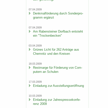
07.04.2009
Denk­mal­för­de­rung durch Son­der­pro­
gramm er­gänzt
07.04.2009
Am Ra­ben­stei­ner Dorf­bach ent­steht
ein "Tro­cken­be­cken"
03.04.2009
Grü­nes Licht für 262 An­trä­ge aus
Chem­nitz und den Krei­sen
18.03.2009
Rest­mar­ge für För­de­rung von Com­
pu­tern an Schu­len
17.03.2009
Ein­la­dung zur Aus­stel­lungs­er­öff­nung
10.03.2009
Ein­la­dung zur Jah­res­pres­se­kon­fe­
renz 2009