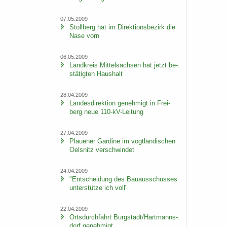
07.05.2009
Stoll­berg hat im Di­rek­ti­ons­be­zirk die
Nase vorn
06.05.2009
Land­kreis Mit­tel­sach­sen hat jetzt be­
stä­tig­ten Haus­halt
28.04.2009
Lan­des­di­rek­ti­on ge­neh­migt in Frei­
berg neue 110-​kV-Leitung
27.04.2009
Plaue­ner Gar­di­ne im vogt­län­di­schen
Oels­nitz ver­schwin­det
24.04.2009
"Ent­schei­dung des Bau­aus­schus­ses
un­ter­stüt­ze ich voll"
22.04.2009
Orts­durch­fahrt Burg­städt/Hart­manns­
dorf ge­neh­migt