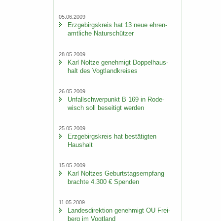
05.06.2009
Erz­ge­birgs­kreis hat 13 neue eh­ren­
amt­li­che Na­tur­schüt­zer
28.05.2009
Karl Nolt­ze ge­neh­migt Dop­pel­haus­
halt des Vogt­land­krei­ses
26.05.2009
Un­fall­schwer­punkt B 169 in Ro­de­
wisch soll be­sei­tigt wer­den
25.05.2009
Erz­ge­birgs­kreis hat be­stä­tig­ten
Haus­halt
15.05.2009
Karl Nolt­zes Ge­burts­tags­emp­fang
brach­te 4.300 € Spen­den
11.05.2009
Lan­des­di­rek­ti­on ge­neh­migt OU Frei­
berg im Vogt­land