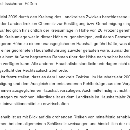
chts­si­che­ren Füßen.
Mai 2009 durch den Kreis­tag des Land­krei­ses Zwi­ckau be­schlos­se­ne 
 der Lan­des­di­rek­ti­on Chem­nitz zur Be­stä­ti­gung bzw. Ge­neh­mi­gung ein­g
ar le­dig­lich hin­sicht­lich der Kreis­um­la­ge in Höhe von 26 Pro­zent ge­ne
 Die Kreis­um­la­ge war in die­ser Höhe zu ge­neh­mi­gen, weil deren Fest­set
in­ge­ren Höhe zu einem un­aus­ge­gli­che­nen Haus­halt ge­führt hätte, was
einer ge­ord­ne­ten Haus­halts­füh­rung zu­wi­der ge­lau­fen wäre, zumal de
in einem äu­ßerst be­grenz­ten Rah­men über der Höhe nach selbst be­sti
 ver­fü­gen kann. Alle an­de­ren Haus­halts­be­stand­tei­le un­ter­la­gen nicht
s­pflicht der Rechts­auf­sichts­be­hör­de.
 ist fest­zu­stel­len, dass es dem Land­kreis Zwi­ckau im Haus­halts­jahr 20
h­ti­gung und dem Aus­gleich der ent­stan­de­nen Fehl­be­trä­ge aus den Vor­
 einen aus­ge­gli­che­nen Haus­halt vor­zu­le­gen. Auch mit­tel­fris­tig ist nich
be­trä­gen zu rech­nen. Al­ler­dings ist es dem Land­kreis im Haus­halts­jahr 
to­in­ves­ti­ti­ons­mit­tel zu er­wirt­schaf­ten.
­halb ist es mit Blick auf die dro­hen­den Ri­si­ken von mit­tel­fris­tig er­heb­l
­men bei den all­ge­mei­nen Schlüs­sel­zu­wei­sun­gen und hin­sicht­lich der n