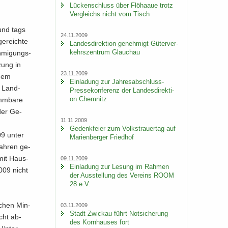
Lü­cken­schluss über Flöhaaue trotz
Ver­gleichs nicht vom Tisch
und tags
24.11.2009
e­reich­te
Lan­des­di­rek­ti­on ge­neh­migt Gü­ter­ver­
kehrs­zen­trum Glauch­au
h­mi­gungs­
­zung in
23.11.2009
 dem
Ein­la­dung zur Jahresabschluss-​
r Land­
Pressekonferenz der Lan­des­di­rek­ti­
on Chem­nitz
mm­ba­re
 der Ge­
11.11.2009
Ge­denk­fei­er zum Volks­trau­er­tag auf
09 unter
Ma­ri­en­ber­ger Fried­hof
jah­ren ge­
t mit Haus­
09.11.2009
Ein­la­dung zur Le­sung im Rah­men
2009 nicht
der Aus­stel­lung des Ver­eins ROOM
28 e.V.
i­chen Min­
03.11.2009
Stadt Zwi­ckau führt Not­si­che­rung
icht ab­
des Korn­hau­ses fort