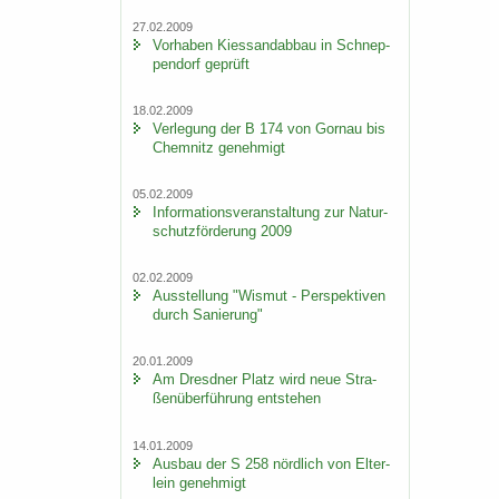
27.02.2009
Vor­ha­ben Kies­sand­ab­bau in Schnep­
pen­dorf ge­prüft
18.02.2009
Ver­le­gung der B 174 von Gorn­au bis
Chem­nitz ge­neh­migt
05.02.2009
In­for­ma­ti­ons­ver­an­stal­tung zur Na­tur­
schutz­för­de­rung 2009
02.02.2009
Aus­stel­lung "Wis­mut - Per­spek­ti­ven
durch Sa­nie­rung"
20.01.2009
Am Dresd­ner Platz wird neue Stra­
ßen­über­füh­rung ent­ste­hen
14.01.2009
Aus­bau der S 258 nörd­lich von El­ter­
lein ge­neh­migt