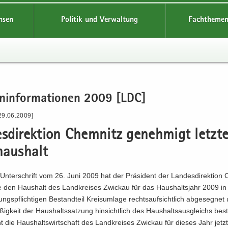
hsen
Politik und Verwaltung
Fachthemen
en­in­for­ma­tio­nen 2009 [LDC]
29.06.2009]
s­di­rek­ti­on Chem­nitz ge­neh­migt letz­t
haus­halt
 Un­ter­schrift vom 26. Juni 2009 hat der Prä­si­dent der Lan­des­di­rek­ti­on
ze den Haus­halt des Land­krei­ses Zwi­ckau für das Haus­halts­jahr 2009 in
ngs­pflich­ti­gen Be­stand­teil Kreis­um­la­ge rechts­auf­sicht­lich ab­ge­seg­ne
ßig­keit der Haus­halts­sat­zung hin­sicht­lich des Haus­halts­aus­gleichs be­stä
 die Haus­halts­wirt­schaft des Land­krei­ses Zwi­ckau für die­ses Jahr jetz