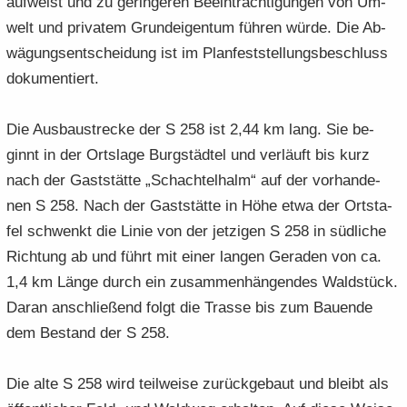
auf­weist und zu ge­rin­ge­ren Be­ein­träch­ti­gun­gen von Um­
welt und pri­va­tem Grund­ei­gen­tum füh­ren würde. Die Ab­
wä­gungs­ent­schei­dung ist im Plan­fest­stel­lungs­be­schluss
do­ku­men­tiert.
Die Aus­bau­stre­cke der S 258 ist 2,44 km lang. Sie be­
ginnt in der Orts­la­ge Burg­städ­tel und ver­läuft bis kurz
nach der Gast­stät­te „Schach­tel­halm“ auf der vor­han­de­
nen S 258. Nach der Gast­stät­te in Höhe etwa der Orts­ta­
fel schwenkt die Linie von der jet­zi­gen S 258 in süd­li­che
Rich­tung ab und führt mit einer lan­gen Ge­ra­den von ca.
1,4 km Länge durch ein zu­sam­men­hän­gen­des Wald­stück.
Daran an­schlie­ßend folgt die Tras­se bis zum Bau­en­de
dem Be­stand der S 258.
Die alte S 258 wird teil­wei­se zu­rück­ge­baut und bleibt als