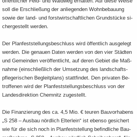
öf­fent­li­cher Feld- und Wald­weg er­hal­ten. Auf diese Weise
soll die Er­schlie­ßung der an­lie­gen­den Wohn­be­bau­ung
sowie der land- und forst­wirt­schaft­li­chen Grund­stü­cke si­
cher­ge­stellt wer­den.
Der Plan­fest­stel­lungs­be­schluss wird öf­fent­lich aus­ge­legt
wer­den. Die ge­nau­en Daten wer­den von den vier Städ­ten
und Ge­mein­den ver­öf­fent­licht, auf deren Ge­biet die Maß­
nah­me (ein­schließ­lich der Um­set­zung des land­schafts­
pfle­ge­ri­schen Be­gleit­plans) statt­fin­det. Den pri­va­ten Be­
trof­fe­nen wird der Plan­fest­stel­lungs­be­schluss von der
Lan­des­di­rek­ti­on Chem­nitz zu­ge­stellt.
Die Fi­nan­zie­rung des ca. 4,5 Mio. € teu­ren Bau­vor­ha­bens
„S 258 – Aus­bau nörd­lich El­ter­lein“ ist eben­so ge­si­chert
wie für die sich noch in Plan­fest­stel­lung be­find­li­che Bau­