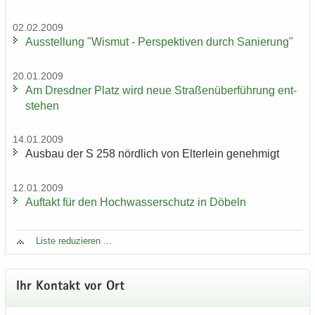
02.02.2009
Aus­stel­lung "Wis­mut - Per­spek­ti­ven durch Sa­nie­rung"
20.01.2009
Am Dresd­ner Platz wird neue Stra­ßen­über­füh­rung ent­
ste­hen
14.01.2009
Aus­bau der S 258 nörd­lich von El­ter­lein ge­neh­migt
12.01.2009
Auf­takt für den Hoch­was­ser­schutz in Dö­beln
Liste re­du­zie­ren ...
Ihr Kon­takt vor Ort