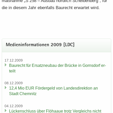
maß­nah­me „S 258 – Aus­bau nörd­lich Schei­ben­berg“, für
die in die­sem Jahr eben­falls Bau­recht er­war­tet wird.
Me­di­en­in­for­ma­tio­nen 2009 [LDC]
17.12.2009
Bau­recht für Er­satz­neu­bau der Brü­cke in Gorns­dorf er­
teilt
08.12.2009
12,4 Mio EUR För­der­geld von Lan­des­di­rek­ti­on an
Stadt Chem­nitz
04.12.2009
Lü­cken­schluss über Flöhaaue trotz Ver­gleichs nicht