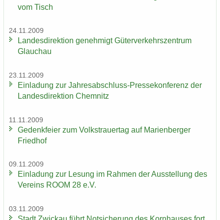
vom Tisch
24.11.2009
Lan­des­di­rek­ti­on ge­neh­migt Gü­ter­ver­kehrs­zen­trum
Glauch­au
23.11.2009
Ein­la­dung zur Jahresabschluss-​Pressekonferenz der
Lan­des­di­rek­ti­on Chem­nitz
11.11.2009
Ge­denk­fei­er zum Volks­trau­er­tag auf Ma­ri­en­ber­ger
Fried­hof
09.11.2009
Ein­la­dung zur Le­sung im Rah­men der Aus­stel­lung des
Ver­eins ROOM 28 e.V.
03.11.2009
Stadt Zwi­ckau führt Not­si­che­rung des Korn­hau­ses fort