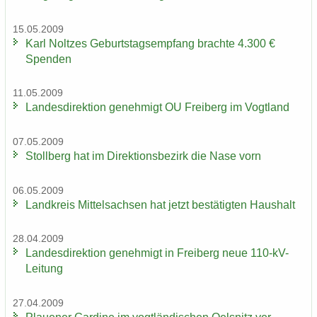
15.05.2009
Karl Nolt­zes Ge­burts­tags­emp­fang brach­te 4.300 €
Spen­den
11.05.2009
Lan­des­di­rek­ti­on ge­neh­migt OU Frei­berg im Vogt­land
07.05.2009
Stoll­berg hat im Di­rek­ti­ons­be­zirk die Nase vorn
06.05.2009
Land­kreis Mit­tel­sach­sen hat jetzt be­stä­tig­ten Haus­halt
28.04.2009
Lan­des­di­rek­ti­on ge­neh­migt in Frei­berg neue 110-​kV-
Leitung
27.04.2009