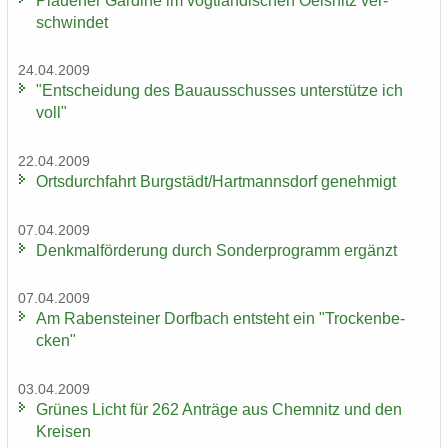
Plaue­ner Gar­di­ne im vogt­län­di­schen Oels­nitz ver­
schwin­det
24.04.2009
"Ent­schei­dung des Bau­aus­schus­ses un­ter­stüt­ze ich
voll"
22.04.2009
Orts­durch­fahrt Burg­städt/Hart­manns­dorf ge­neh­migt
07.04.2009
Denk­mal­för­de­rung durch Son­der­pro­gramm er­gänzt
07.04.2009
Am Ra­ben­stei­ner Dorf­bach ent­steht ein "Tro­cken­be­
cken"
03.04.2009
Grü­nes Licht für 262 An­trä­ge aus Chem­nitz und den
Krei­sen