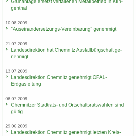
Grün­an­la­ge er­setzt ver­fal­le­nen Me­tall­be­trieb in Klin­
gen­thal
10.08.2009
"Auseinandersetzungs-​Vereinbarung" ge­neh­migt
21.07.2009
Lan­des­di­rek­ti­on hat Chem­nitz Aus­fall­bürg­schaft ge­
neh­migt
13.07.2009
Lan­des­di­rek­ti­on Chem­nitz ge­neh­migt OPAL-​
Erdgasleitung
06.07.2009
Chem­nit­zer Stadtrats-​ und Ort­schafts­rats­wah­len sind
gül­tig
29.06.2009
Lan­des­di­rek­ti­on Chem­nitz ge­neh­migt letz­ten Kreis­