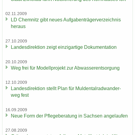
02.11.2009
LD Chem­nitz gibt neues Auf­ga­ben­trä­ger­ver­zeich­nis
her­aus
27.10.2009
Lan­des­di­rek­ti­on zeigt ein­zig­ar­ti­ge Do­ku­men­ta­ti­on
20.10.2009
Weg frei für Mo­dell­pro­jekt zur Ab­was­ser­ent­sor­gung
12.10.2009
Lan­des­di­rek­ti­on stellt Plan für Mul­den­tal­rad­wan­der­
weg fest
16.09.2009
Neue Form der Pfle­ge­be­ra­tung in Sach­sen an­ge­lau­fen
27.08.2009