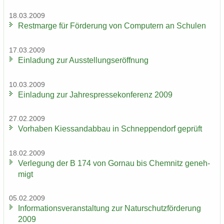
18.03.2009
Rest­mar­ge für För­de­rung von Com­pu­tern an Schu­len
17.03.2009
Ein­la­dung zur Aus­stel­lungs­er­öff­nung
10.03.2009
Ein­la­dung zur Jah­res­pres­se­kon­fe­renz 2009
27.02.2009
Vor­ha­ben Kies­sand­ab­bau in Schnep­pen­dorf ge­prüft
18.02.2009
Ver­le­gung der B 174 von Gorn­au bis Chem­nitz ge­neh­
migt
05.02.2009
In­for­ma­ti­ons­ver­an­stal­tung zur Na­tur­schutz­för­de­rung
2009