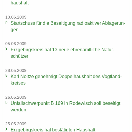
haus­halt
10.06.2009
Start­schuss für die Be­sei­ti­gung ra­dio­ak­ti­ver Ab­la­ge­run­
gen
05.06.2009
Erz­ge­birgs­kreis hat 13 neue eh­ren­amt­li­che Na­tur­
schüt­zer
28.05.2009
Karl Nolt­ze ge­neh­migt Dop­pel­haus­halt des Vogt­land­
krei­ses
26.05.2009
Un­fall­schwer­punkt B 169 in Ro­de­wisch soll be­sei­tigt
wer­den
25.05.2009
Erz­ge­birgs­kreis hat be­stä­tig­ten Haus­halt