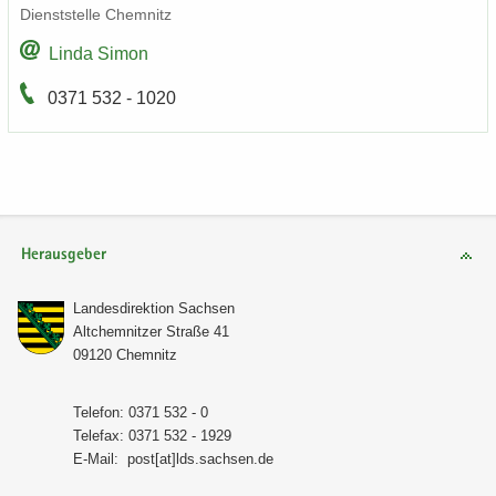
Dienst­stel­le Chem­nitz
Linda Simon
0371 532 - 1020
Herausgeber
Lan­des­di­rek­ti­on Sach­sen
Alt­chem­nit­zer Stra­ße 41
09120 Chem­nitz
Te­le­fon: 0371 532 - 0
Te­le­fax: 0371 532 - 1929
E-​Mail:
post[at]lds.sach­sen.de