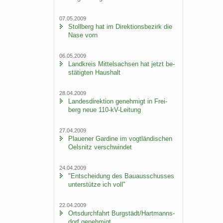
07.05.2009
Stoll­berg hat im Di­rek­ti­ons­be­zirk die
Nase vorn
06.05.2009
Land­kreis Mit­tel­sach­sen hat jetzt be­
stä­tig­ten Haus­halt
28.04.2009
Lan­des­di­rek­ti­on ge­neh­migt in Frei­
berg neue 110-​kV-Leitung
27.04.2009
Plaue­ner Gar­di­ne im vogt­län­di­schen
Oels­nitz ver­schwin­det
24.04.2009
"Ent­schei­dung des Bau­aus­schus­ses
un­ter­stüt­ze ich voll"
22.04.2009
Orts­durch­fahrt Burg­städt/Hart­manns­
dorf ge­neh­migt