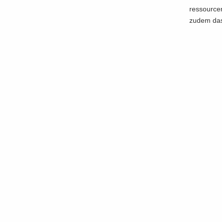
res­sour­ce
zudem das s