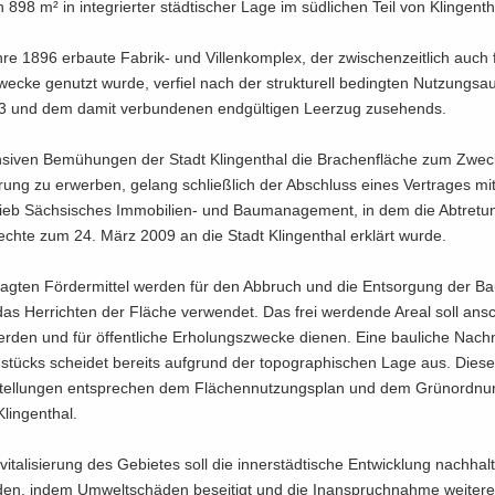
 898 m² in in­te­grier­ter städ­ti­scher Lage im süd­li­chen Teil von Klin­gen­th
e 1896 er­bau­te Fabrik-​ und Vil­len­kom­plex, der zwi­schen­zeit­lich auch 
we­cke ge­nutzt wurde, ver­fiel nach der struk­tu­rell be­ding­ten Nut­zungs­au
 und dem damit ver­bun­de­nen end­gül­ti­gen Leer­zug zu­se­hends.
­si­ven Be­mü­hun­gen der Stadt Klin­gen­thal die Bra­chen­flä­che zum Zwe­
­sie­rung zu er­wer­ben, ge­lang schließ­lich der Ab­schluss eines Ver­tra­ges m
trieb Säch­si­sches Immobilien-​ und Bau­ma­nage­ment, in dem die Ab­tre­t
rech­te zum 24. März 2009 an die Stadt Klin­gen­thal er­klärt wurde.
rag­ten För­der­mit­tel wer­den für den Ab­bruch und die Ent­sor­gung der Ba
as Her­rich­ten der Flä­che ver­wen­det. Das frei wer­den­de Areal soll an­s
r­den und für öf­fent­li­che Er­ho­lungs­zwe­cke die­nen. Eine bau­li­che Nach
stücks schei­det be­reits auf­grund der to­po­gra­phi­schen Lage aus. Dies
stel­lun­gen ent­spre­chen dem Flä­chen­nut­zungs­plan und dem Grü­n­ord­nu
lin­gen­thal.
i­ta­li­sie­rung des Ge­bie­tes soll die in­ner­städ­ti­sche Ent­wick­lung nach­hal­
den, indem Um­welt­schä­den be­sei­tigt und die In­an­spruch­nah­me wei­te­r