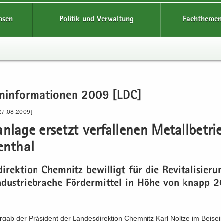
hsen
Politik und Verwaltung
Fachthemen
en­in­for­ma­tio­nen 2009 [LDC]
27.08.2009]
n­la­ge er­setzt ver­fal­le­nen Me­tall­be­tri
en­thal
di­rek­ti­on Chem­nitz be­wil­ligt für die Re­vi­ta­li­sie­r
n­dus­trie­bra­che För­der­mit­tel in Höhe von knapp
gab der Prä­si­dent der Lan­des­di­rek­ti­on Chem­nitz Karl Nolt­ze im Bei­se