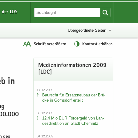
 der LDS
Übergeordnete Seiten
Schrift vergrößern
Kontrast erhöhen
Me­di­en­in­for­ma­tio­nen 2009
[LDC]
eb in
17.12.2009
Bau­recht für Er­satz­neu­bau der Brü­
cke in Gorns­dorf er­teilt
ung
08.12.2009
 200.000
12,4 Mio EUR För­der­geld von Lan­
des­di­rek­ti­on an Stadt Chem­nitz
in des
04.12.2009