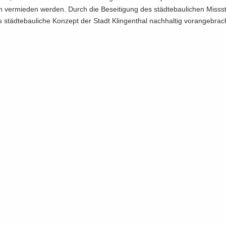
n ver­mie­den wer­den. Durch die Be­sei­ti­gung des städ­te­bau­li­chen Miss­
täd­te­bau­li­che Kon­zept der Stadt Klin­gen­thal nach­hal­tig vor­an­ge­brac