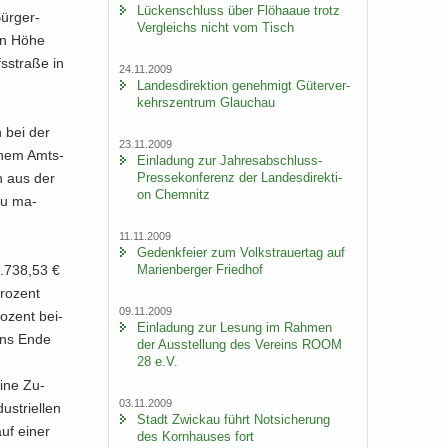
Lü­cken­schluss über Flöhaaue trotz
ür­ger­
Ver­gleichs nicht vom Tisch
 in Höhe
s­stra­ße in
24.11.2009
Lan­des­di­rek­ti­on ge­neh­migt Gü­ter­ver­
kehrs­zen­trum Glauch­au
n bei der
23.11.2009
i­nem Amts­
Ein­la­dung zur Jahresabschluss-​
Pressekonferenz der Lan­des­di­rek­ti­
en aus der
on Chem­nitz
 zu ma­
11.11.2009
Ge­denk­fei­er zum Volks­trau­er­tag auf
Ma­ri­en­ber­ger Fried­hof
9.738,53 €
ro­zent
09.11.2009
o­zent bei­
Ein­la­dung zur Le­sung im Rah­men
tens Ende
der Aus­stel­lung des Ver­eins ROOM
28 e.V.
eine Zu­
03.11.2009
­tri­el­len
Stadt Zwi­ckau führt Not­si­che­rung
auf einer
des Korn­hau­ses fort