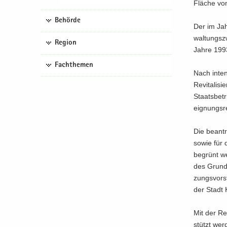
Flä­che von
Behörde
Der im Jahr
wal­tungs­z
Region
Jahre 1993
Fachthemen
Nach in­ten
Re­vi­ta­li
Staats­be­
eig­nungs­
Die be­an­t
sowie für d
be­grünt we
des Grund­
zungs­vor­
der Stadt K
Mit der Re­v
stützt wer­