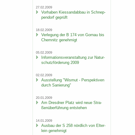
27.02.2009
Vor­ha­ben Kies­sand­ab­bau in Schnep­
pen­dorf ge­prüft
18.02.2009
Ver­le­gung der B 174 von Gorn­au bis
Chem­nitz ge­neh­migt
05.02.2009
In­for­ma­ti­ons­ver­an­stal­tung zur Na­tur­
schutz­för­de­rung 2009
02.02.2009
Aus­stel­lung "Wis­mut - Per­spek­ti­ven
durch Sa­nie­rung"
20.01.2009
Am Dresd­ner Platz wird neue Stra­
ßen­über­füh­rung ent­ste­hen
14.01.2009
Aus­bau der S 258 nörd­lich von El­ter­
lein ge­neh­migt