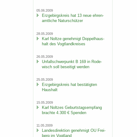
05.06.2009
Erz­ge­birgs­kreis hat 13 neue eh­ren­
amt­li­che Na­tur­schüt­zer
28.05.2009
Karl Nolt­ze ge­neh­migt Dop­pel­haus­
halt des Vogt­land­krei­ses
26.05.2009
Un­fall­schwer­punkt B 169 in Ro­de­
wisch soll be­sei­tigt wer­den
25.05.2009
Erz­ge­birgs­kreis hat be­stä­tig­ten
Haus­halt
15.05.2009
Karl Nolt­zes Ge­burts­tags­emp­fang
brach­te 4.300 € Spen­den
11.05.2009
Lan­des­di­rek­ti­on ge­neh­migt OU Frei­
berg im Vogt­land