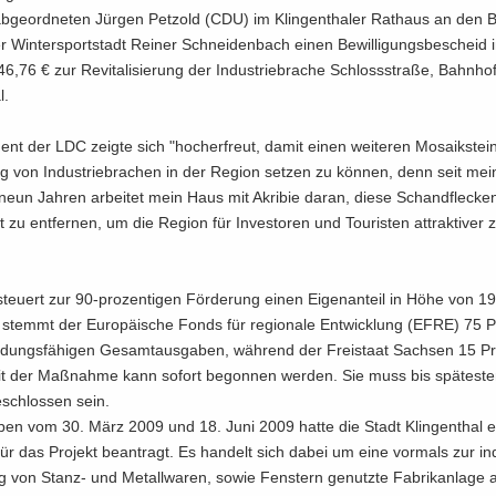
b­ge­ord­ne­ten Jür­gen Pet­zold (CDU) im Klin­gen­tha­ler Rat­haus an den B
r Win­ter­sport­stadt Rei­ner Schnei­den­bach einen Be­wil­li­gungs­be­scheid
,76 € zur Re­vi­ta­li­sie­rung der In­dus­trie­bra­che Schloss­stra­ße, Bahn­hof
l.
dent der LDC zeig­te sich "hoch­er­freut, damit einen wei­te­ren Mo­sa­ik­stei
ung von In­dus­trie­bra­chen in der Re­gi­on set­zen zu kön­nen, denn seit me
r neun Jah­ren ar­bei­tet mein Haus mit Akri­bie daran, diese Schand­fle­ck
 zu ent­fer­nen, um die Re­gi­on für In­ves­to­ren und Tou­ris­ten at­trak­ti­ver
steu­ert zur 90-​prozentigen För­de­rung einen Ei­gen­an­teil in Höhe von 1
 stemmt der Eu­ro­päi­sche Fonds für re­gio­na­le Ent­wick­lung (EFRE) 75 P
­dungs­fä­hi­gen Ge­samt­aus­ga­ben, wäh­rend der Frei­staat Sach­sen 15 Pr
Mit der Maß­nah­me kann so­fort be­gon­nen wer­den. Sie muss bis spä­tes­
­schlos­sen sein.
­ben vom 30. März 2009 und 18. Juni 2009 hatte die Stadt Klin­gen­thal 
r das Pro­jekt be­an­tragt. Es han­delt sich dabei um eine vor­mals zur in­dus
ng von Stanz-​ und Me­tall­wa­ren, sowie Fens­tern ge­nutz­te Fa­brik­an­la­ge 