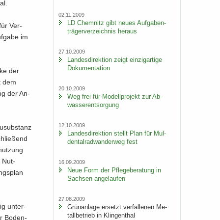
al.
02.11.2009
LD Chem­nitz gibt neues Auf­ga­ben­
für Ver­
trä­ger­ver­zeich­nis her­aus
f­ga­be im
27.10.2009
Lan­des­di­rek­ti­on zeigt ein­zig­ar­ti­ge
Do­ku­men­ta­ti­on
cke der
it dem
20.10.2009
ung der An­
Weg frei für Mo­dell­pro­jekt zur Ab­
was­ser­ent­sor­gung
12.10.2009
u­sub­stanz
Lan­des­di­rek­ti­on stellt Plan für Mul­
chlie­ßend
den­tal­rad­wan­der­weg fest
­nut­zung
e Nut­
16.09.2009
Neue Form der Pfle­ge­be­ra­tung in
ngs­plan
Sach­sen an­ge­lau­fen
27.08.2009
tig un­ter­
Grün­an­la­ge er­setzt ver­fal­le­nen Me­
tall­be­trieb in Klin­gen­thal
er Bo­den­