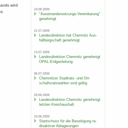
stands wird
10.08.2009
ht.
"Auseinandersetzungs-​Vereinbarung"
ge­neh­migt
21.07.2009
Lan­des­di­rek­ti­on hat Chem­nitz Aus­
fall­bürg­schaft ge­neh­migt
13.07.2009
Lan­des­di­rek­ti­on Chem­nitz ge­neh­migt
OPAL-​Erdgasleitung
06.07.2009
Chem­nit­zer Stadtrats-​ und Ort­
schafts­rats­wah­len sind gül­tig
29.06.2009
Lan­des­di­rek­ti­on Chem­nitz ge­neh­migt
letz­ten Kreis­haus­halt
10.06.2009
Start­schuss für die Be­sei­ti­gung ra­
dio­ak­ti­ver Ab­la­ge­run­gen