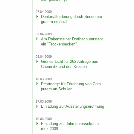
07.04.2009
Denk­mal­för­de­rung durch Son­der­pro­
gramm er­gänzt
07.04.2009
Am Ra­ben­stei­ner Dorf­bach ent­steht
ein "Tro­cken­be­cken"
03.04.2009
Grü­nes Licht für 262 An­trä­ge aus
Chem­nitz und den Krei­sen
18.03.2009
Rest­mar­ge für För­de­rung von Com­
pu­tern an Schu­len
17.03.2009
Ein­la­dung zur Aus­stel­lungs­er­öff­nung
10.03.2009
Ein­la­dung zur Jah­res­pres­se­kon­fe­
renz 2009