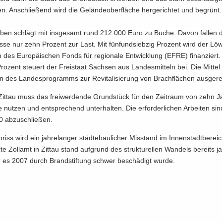
en. An­schlie­ßend wird die Ge­län­de­ober­flä­che her­ge­rich­tet und be­grünt.
­ben schlägt mit ins­ge­samt rund 212.000 Euro zu Buche. Davon fal­len de
s­se nur zehn Pro­zent zur Last. Mit fünf­und­sieb­zig Pro­zent wird der Lö­w
n des Eu­ro­päi­schen Fonds für re­gio­na­le Ent­wick­lung (EFRE) fi­nan­ziert. 
ro­zent steu­ert der Frei­staat Sach­sen aus Lan­des­mit­teln bei. Die Mit­te
des Lan­des­pro­gramms zur Re­vi­ta­li­sie­rung von Brach­flä­chen aus­ge­re
Zit­tau muss das frei­wer­den­de Grund­stück für den Zeit­raum von zehn Ja
e nut­zen und ent­spre­chend un­ter­hal­ten. Die er­for­der­li­chen Ar­bei­ten s
 ab­zu­schlie­ßen.
riss wird ein jah­re­lan­ger städ­te­bau­li­cher Misstand im In­nen­stadt­be­reic
lte Zoll­amt in Zit­tau stand auf­grund des struk­tu­rel­len Wan­dels be­reits ja
r es 2007 durch Brand­stif­tung schwer be­schä­digt wurde.