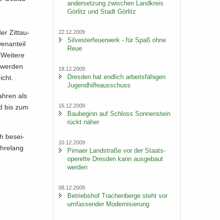
an­der­set­zung zwi­schen Land­kreis
Gör­litz und Stadt Gör­litz
r Zit­tau­
22.12.2009
Sil­ves­ter­feu­er­werk - für Spaß ohne
en­an­teil
Reue
Wei­te­re
l wer­den
18.12.2009
Dres­den hat end­lich ar­beits­fä­hi­gen
icht.
Ju­gend­hil­fe­aus­schuss
h­ren als
16.12.2009
ind bis zum
Bau­be­ginn auf Schloss Son­nen­stein
rückt näher
h be­sei­
10.12.2009
h­re­lang
Pirna­er Land­stra­ße vor der Staats­
ope­ret­te Dres­den kann aus­ge­baut
wer­den
08.12.2009
Be­triebs­hof Tra­chen­ber­ge steht vor
um­fas­sen­der Mo­der­ni­sie­rung