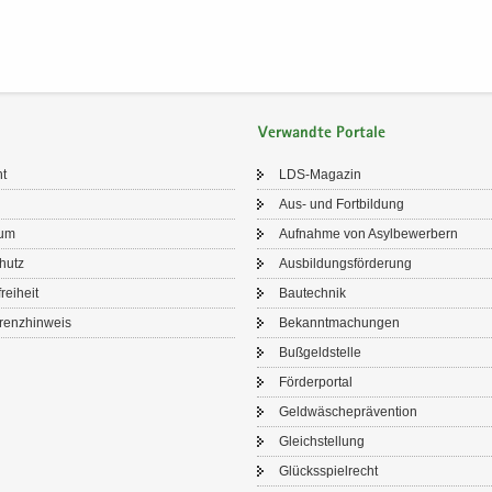
Verwandte Portale
ht
LDS-​Magazin
Aus- und Fort­bil­dung
sum
Auf­nah­me von Asyl­be­wer­bern
chutz
Aus­bil­dungs­för­de­rung
frei­heit
Bau­tech­nik
renz­hin­weis
Be­kannt­ma­chun­gen
Buß­geld­stel­le
För­der­por­tal
Geld­wä­sche­prä­ven­ti­on
Gleich­stel­lung
Glücks­spiel­recht