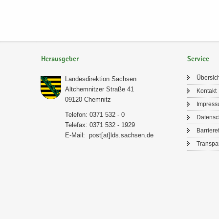
Herausgeber
Service
Über­sic
Lan­des­di­rek­ti­on Sach­sen
Alt­chem­nit­zer Stra­ße 41
Kon­takt
09120 Chem­nitz
Im­pres­
Te­le­fon: 0371 532 - 0
Da­ten­s
Te­le­fax: 0371 532 - 1929
Bar­rie­re­
E-​Mail:
post[at]lds.sach­sen.de
Trans­pa­