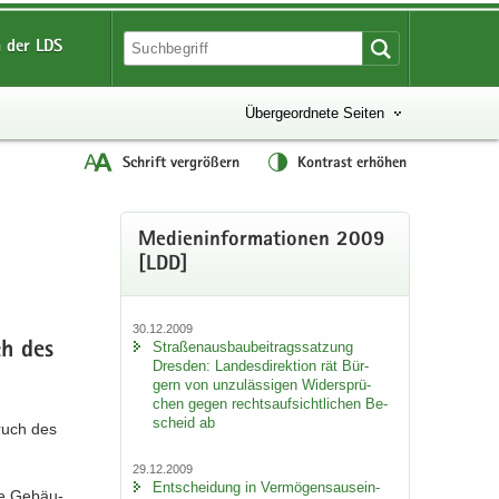
 der LDS
Übergeordnete Seiten
Schrift vergrößern
Kontrast erhöhen
Me­di­en­in­for­ma­tio­nen 2009
[LDD]
30.12.2009
Stra­ßen­aus­bau­bei­trags­sat­zung
ch des
Dres­den: Lan­des­di­rek­ti­on rät Bür­
gern von un­zu­läs­si­gen Wi­der­sprü­
chen gegen rechts­auf­sicht­li­chen Be­
scheid ab
bruch des
29.12.2009
Ent­schei­dung in Ver­mö­gens­aus­ein­
te Ge­bäu­