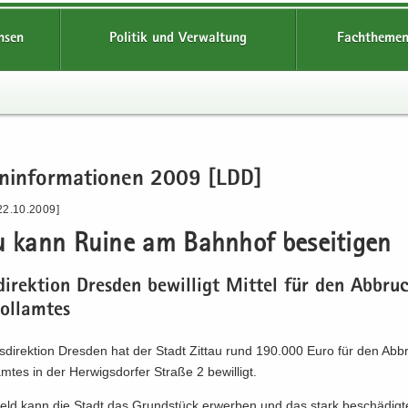
hsen
Politik und Verwaltung
Fachthemen
en­in­for­ma­tio­nen 2009 [LDD]
22.10.2009]
au kann Ruine am Bahn­hof be­sei­ti­gen
di­rek­ti­on Dres­den be­wil­ligt Mit­tel für den Ab­bru
oll­am­tes
s­di­rek­ti­on Dres­den hat der Stadt Zit­tau rund 190.000 Euro für den Ab­
m­tes in der Her­wigs­dor­fer Stra­ße 2 be­wil­ligt.
ld kann die Stadt das Grund­stück er­wer­ben und das stark be­schä­dig­