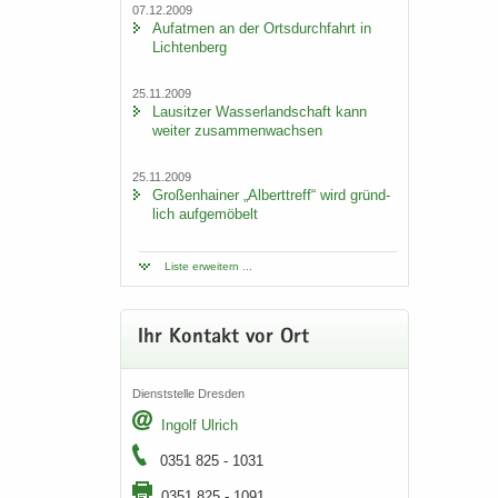
07.12.2009
Auf­at­men an der Orts­durch­fahrt in
Lich­ten­berg
25.11.2009
Lau­sit­zer Was­ser­land­schaft kann
wei­ter zu­sam­men­wach­sen
25.11.2009
Gro­ßen­hai­ner „Al­bert­treff“ wird gründ­
lich auf­ge­mö­belt
Liste er­wei­tern ...
Ihr Kon­takt vor Ort
Dienst­stel­le Dres­den
In­golf Ul­rich
0351 825 - 1031
0351 825 - 1091