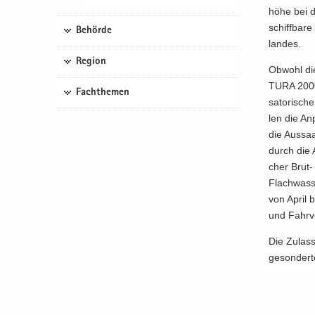
hö­he bei d
schiff­ba­r
Behörde
lan­des.
Region
Ob­wohl die
TU­RA 2000“
Fachthemen
sa­to­ri­sc
len die An
die Aus­sa
durch die A
cher Brut- 
Flach­was­s
von April b
und Fahr­v
Die Zu­las­
ge­son­der­t