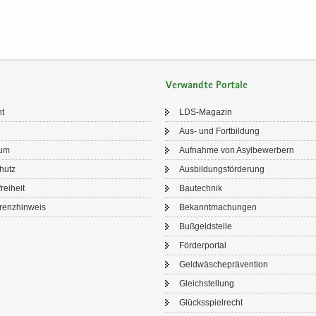
Verwandte Portale
ht
LDS-​Magazin
Aus- und Fort­bil­dung
sum
Auf­nah­me von Asyl­be­wer­bern
chutz
Aus­bil­dungs­för­de­rung
frei­heit
Bau­tech­nik
renz­hin­weis
Be­kannt­ma­chun­gen
Buß­geld­stel­le
För­der­por­tal
Geld­wä­sche­prä­ven­ti­on
Gleich­stel­lung
Glücks­spiel­recht