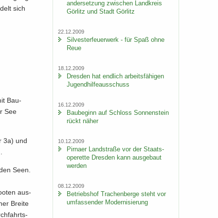
an­der­set­zung zwi­schen Land­kreis
­delt sich
Gör­litz und Stadt Gör­litz
22.12.2009
Sil­ves­ter­feu­er­werk - für Spaß ohne
Reue
18.12.2009
Dres­den hat end­lich ar­beits­fä­hi­gen
Ju­gend­hil­fe­aus­schuss
mit Bau­
16.12.2009
er See
Bau­be­ginn auf Schloss Son­nen­stein
rückt näher
er 3a) und
10.12.2009
Pirna­er Land­stra­ße vor der Staats­
.
ope­ret­te Dres­den kann aus­ge­baut
wer­den
n den Seen.
08.12.2009
o­ten aus-​
Be­triebs­hof Tra­chen­ber­ge steht vor
um­fas­sen­der Mo­der­ni­sie­rung
er Brei­te
ch­fahrts­