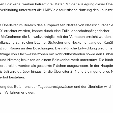
en Brü­cke­bau­wer­ken be­trägt drei Meter. Mit der Aus­le­gung die­ser Über­l
e Ver­bin­dung un­ter­stützt die LMBV die tou­ris­ti­sche Nut­zung des Lau­sit­z
 Über­lei­ter im Be­reich des eu­ro­pa­wei­ten Net­zes von Na­tur­schutz­ge­bi
 er­rich­tet wer­den, konn­te durch eine Fülle land­schafts­pfle­ge­ri­scher u
he Maß­nah­men die Um­welt­ver­träg­lich­keit der Vor­ha­ben er­reicht wer­de
­pflan­zung zahl­rei­cher Bäume, Sträu­cher und He­cken ent­lang der Ka­nä­
at von Rasen an den Bö­schun­gen. Die na­tür­li­che Ent­wick­lung wird unte
n­la­ge von Flach­was­ser­zo­nen mit Röh­richt­be­stän­den sowie den Ein­bau
und Nist­mög­lich­kei­ten an einem Brü­cken­bau­werk un­ter­stützt. Die künf­t
er­be­rei­che wer­den als ge­sperr­te Flä­chen aus­ge­wie­sen. In der Haupt­bru
is Juli wird dar­über hin­aus für die Über­lei­ter 2, 4 und 5 ein ge­ne­rel­les
er­bot be­stehen.
sung des Be­fah­rens der Ta­ge­bau­rest­ge­wäs­ser und der Über­lei­ter wird
en Ver­fah­ren er­fol­gen.