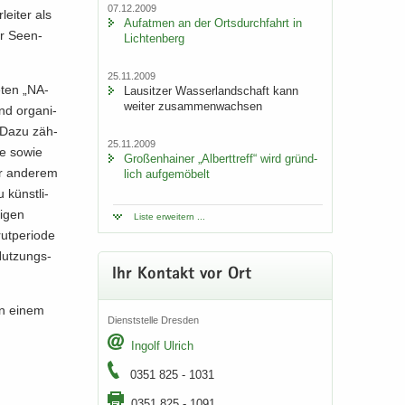
07.12.2009
ei­ter als
Auf­at­men an der Orts­durch­fahrt in
er Se­en­
Lich­ten­berg
25.11.2009
e­ten „NA­
Lau­sit­zer Was­ser­land­schaft kann
wei­ter zu­sam­men­wach­sen
nd or­ga­ni­
n. Dazu zäh­
25.11.2009
le sowie
Gro­ßen­hai­ner „Al­bert­treff“ wird gründ­
r an­de­rem
lich auf­ge­mö­belt
 künstli-​
i­gen
Liste er­wei­tern ...
t­pe­ri­ode
 Nutzungs-​
Ihr Kon­takt vor Ort
 in einem
Dienst­stel­le Dres­den
In­golf Ul­rich
0351 825 - 1031
0351 825 - 1091