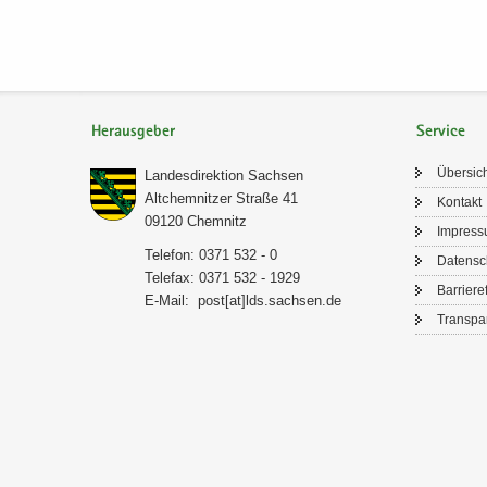
Herausgeber
Service
Über­sic
Lan­des­di­rek­ti­on Sach­sen
Alt­chem­nit­zer Stra­ße 41
Kon­takt
09120 Chem­nitz
Im­pres­
Te­le­fon: 0371 532 - 0
Da­ten­s
Te­le­fax: 0371 532 - 1929
Bar­rie­re­
E-​Mail:
post[at]lds.sach­sen.de
Trans­pa­