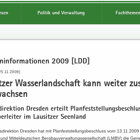
hsen
Politik und Verwaltung
Fachthemen
en­in­for­ma­tio­nen 2009 [LDD]
25.11.2009]
t­zer Was­ser­land­schaft kann wei­ter zu
ach­sen
di­rek­ti­on Dres­den er­teilt Plan­fest­stel­lungs­be­schl
r­lei­ter im Lau­sit­zer Se­en­land
­di­rek­ti­on Dres­den hat mit Plan­fest­stel­lungs­be­schluss vom 13.11.2009
 und Mit­tel­deut­schen Berg­bau­ver­wal­tungs­ge­sell­schaft (LMBV) die Ge­