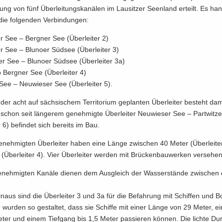
­tung von fünf Über­lei­tungs­ka­nä­len im Lau­sit­zer Se­en­land er­teilt. Es han
e fol­gen­den Ver­bin­dun­gen:
ter See – Berg­ner See (Über­lei­ter 2)
er See – Blu­n­o­er Süd­see (Über­lei­ter 3)
er See – Blu­n­o­er Süd­see (Über­lei­ter 3a)
lb Berg­ner See (Über­lei­ter 4)
See – Neu­wie­ser See (Über­lei­ter 5).
er acht auf säch­si­schem Ter­ri­to­ri­um ge­plan­ten Über­lei­ter be­steht da
schon seit län­ge­rem ge­neh­mig­te Über­lei­ter Neu­wie­ser See – Part­wit­z
r 6) be­fin­det sich be­reits im Bau.
ge­neh­mig­ten Über­lei­ter haben eine Länge zwi­schen 40 Meter (Über­lei­t
Über­lei­ter 4). Vier Über­lei­ter wer­den mit Brü­cken­bau­wer­ken ver­se­hen
e­neh­mig­ten Ka­nä­le die­nen dem Aus­gleich der Was­ser­stän­de zwi­sche
n­aus sind die Über­lei­ter 3 und 3a für die Be­fah­rung mit Schif­fen und Bo
 wur­den so ge­stal­tet, dass sie Schif­fe mit einer Länge von 29 Meter, ein
ter und einem Tief­gang bis 1,5 Meter pas­sie­ren kön­nen. Die lich­te Dur