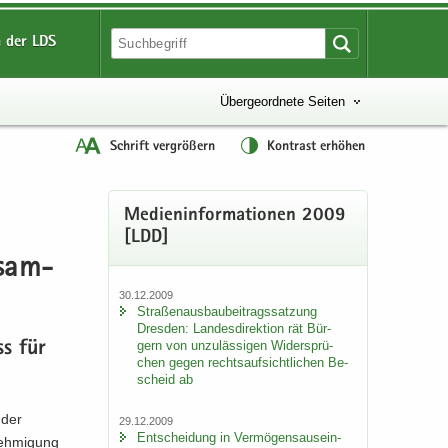
 der LDS
Übergeordnete Seiten
Schrift vergrößern
Kontrast erhöhen
Me­di­en­in­for­ma­tio­nen 2009
[LDD]
­sam­
30.12.2009
Stra­ßen­aus­bau­bei­trags­sat­zung
Dres­den: Lan­des­di­rek­ti­on rät Bür­
gern von un­zu­läs­si­gen Wi­der­sprü­
uss für
chen gegen rechts­auf­sicht­li­chen Be­
scheid ab
 der
29.12.2009
Ent­schei­dung in Ver­mö­gens­aus­ein­
neh­mi­gung