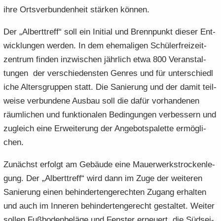
ihre Orts­ver­bun­den­heit stär­ken kön­nen.
Der „Al­bert­treff“ soll ein In­iti­al und Brenn­punkt die­ser Ent­
wick­lun­gen wer­den. In dem ehe­ma­li­gen Schü­ler­frei­zeit­
zen­trum fin­den in­zwi­schen jähr­lich etwa 800 Ver­an­stal­
tun­gen der ver­schie­dens­ten Gen­res und für un­ter­schied­l
i­che Al­ters­grup­pen statt. Die Sa­nie­rung und der damit teil­
wei­se ver­bun­de­ne Aus­bau soll die dafür vor­han­de­nen
räum­li­chen und funk­tio­na­len Be­din­gun­gen ver­bes­sern und
zu­gleich eine Er­wei­te­rung der An­ge­bots­pa­let­te er­mög­li­
chen.
Zu­nächst er­folgt am Ge­bäu­de eine Mau­er­werk­stro­cken­le­
gung. Der „Al­bert­treff“ wird dann im Zuge der wei­te­ren
Sa­nie­rung einen be­hin­der­ten­ge­rech­ten Zu­gang er­hal­ten
und auch im In­ne­ren be­hin­der­ten­ge­recht ge­stal­tet. Wei­ter
sol­len Fuß­bo­den­be­lä­ge und Fens­ter er­neu­ert, die Süd­sei­