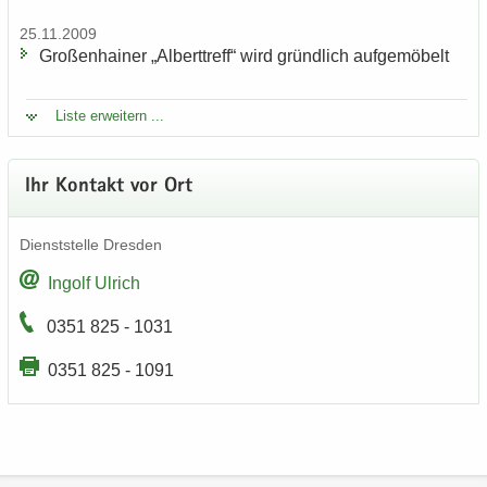
25.11.2009
Gro­ßen­hai­ner „Al­bert­treff“ wird gründ­lich auf­ge­mö­belt
Liste er­wei­tern ...
Ihr Kon­takt vor Ort
Dienst­stel­le Dres­den
In­golf Ul­rich
0351 825 - 1031
0351 825 - 1091