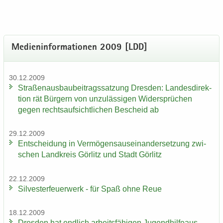
Me­di­en­in­for­ma­tio­nen 2009 [LDD]
30.12.2009
Stra­ßen­aus­bau­bei­trags­sat­zung Dres­den: Lan­des­di­rek­
ti­on rät Bür­gern von un­zu­läs­si­gen Wi­der­sprü­chen
gegen rechts­auf­sicht­li­chen Be­scheid ab
29.12.2009
Ent­schei­dung in Ver­mö­gens­aus­ein­an­der­set­zung zwi­
schen Land­kreis Gör­litz und Stadt Gör­litz
22.12.2009
Sil­ves­ter­feu­er­werk - für Spaß ohne Reue
18.12.2009
Dres­den hat end­lich ar­beits­fä­hi­gen Ju­gend­hil­fe­aus­