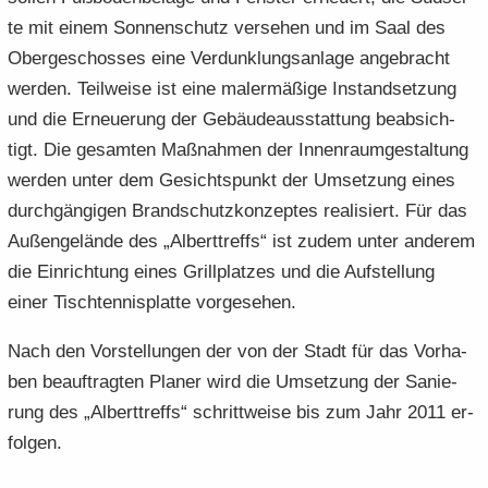
te mit einem Son­nen­schutz ver­se­hen und im Saal des
Ober­ge­schos­ses eine Ver­dunk­lungs­an­la­ge an­ge­bracht
wer­den. Teil­wei­se ist eine maler­mä­ßi­ge In­stand­set­zung
und die Er­neue­rung der Ge­bäu­de­aus­stat­tung be­ab­sich­
tigt. Die ge­sam­ten Maß­nah­men der In­nen­raum­ge­stal­tung
wer­den unter dem Ge­sichts­punkt der Um­set­zung eines
durch­gän­gi­gen Brand­schutz­kon­zep­tes rea­li­siert. Für das
Au­ßen­ge­län­de des „Al­bert­treffs“ ist zudem unter an­de­rem
die Ein­rich­tung eines Grill­plat­zes und die Auf­stel­lung
einer Tisch­ten­nis­plat­te vor­ge­se­hen.
Nach den Vor­stel­lun­gen der von der Stadt für das Vor­ha­
ben be­auf­trag­ten Pla­ner wird die Um­set­zung der Sa­nie­
rung des „Al­bert­treffs“ schritt­wei­se bis zum Jahr 2011 er­
fol­gen.