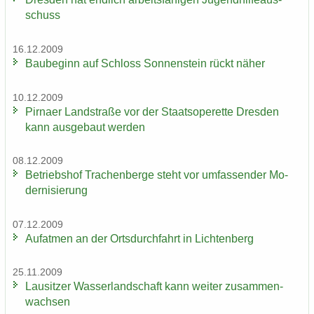
schuss
16.12.2009
Bau­be­ginn auf Schloss Son­nen­stein rückt näher
10.12.2009
Pirna­er Land­stra­ße vor der Staats­ope­ret­te Dres­den
kann aus­ge­baut wer­den
08.12.2009
Be­triebs­hof Tra­chen­ber­ge steht vor um­fas­sen­der Mo­
der­ni­sie­rung
07.12.2009
Auf­at­men an der Orts­durch­fahrt in Lich­ten­berg
25.11.2009
Lau­sit­zer Was­ser­land­schaft kann wei­ter zu­sam­men­
wach­sen