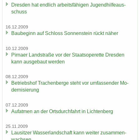
Dres­den hat end­lich ar­beits­fä­hi­gen Ju­gend­hil­fe­aus­
schuss
16.12.2009
Bau­be­ginn auf Schloss Son­nen­stein rückt näher
10.12.2009
Pirna­er Land­stra­ße vor der Staats­ope­ret­te Dres­den
kann aus­ge­baut wer­den
08.12.2009
Be­triebs­hof Tra­chen­ber­ge steht vor um­fas­sen­der Mo­
der­ni­sie­rung
07.12.2009
Auf­at­men an der Orts­durch­fahrt in Lich­ten­berg
25.11.2009
Lau­sit­zer Was­ser­land­schaft kann wei­ter zu­sam­men­
wach­sen