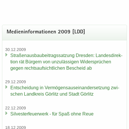
Me­di­en­in­for­ma­tio­nen 2009 [LDD]
30.12.2009
Stra­ßen­aus­bau­bei­trags­sat­zung Dres­den: Lan­des­di­rek­
ti­on rät Bür­gern von un­zu­läs­si­gen Wi­der­sprü­chen
gegen rechts­auf­sicht­li­chen Be­scheid ab
29.12.2009
Ent­schei­dung in Ver­mö­gens­aus­ein­an­der­set­zung zwi­
schen Land­kreis Gör­litz und Stadt Gör­litz
22.12.2009
Sil­ves­ter­feu­er­werk - für Spaß ohne Reue
18.12.2009