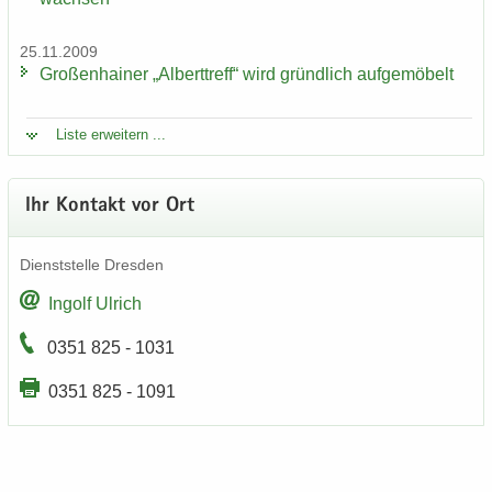
25.11.2009
Gro­ßen­hai­ner „Al­bert­treff“ wird gründ­lich auf­ge­mö­belt
Liste er­wei­tern ...
Ihr Kon­takt vor Ort
Dienst­stel­le Dres­den
In­golf Ul­rich
0351 825 - 1031
0351 825 - 1091