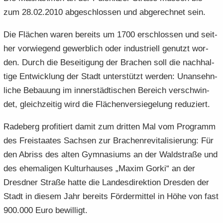
zum 28.02.2010 ab­ge­schlos­sen und ab­ge­rech­net sein.
Die Flä­chen waren be­reits um 1700 er­schlos­sen und seit­
her vor­wie­gend ge­werb­lich oder in­dus­tri­ell ge­nutzt wor­
den. Durch die Be­sei­ti­gung der Bra­chen soll die nach­hal­
ti­ge Ent­wick­lung der Stadt un­ter­stützt wer­den: Un­an­sehn­
li­che Be­bau­ung im in­ner­städ­ti­schen Be­reich ver­schwin­
det, gleich­zei­tig wird die Flä­chen­ver­sie­ge­lung re­du­ziert.
Ra­de­berg pro­fi­tiert damit zum drit­ten Mal vom Pro­gramm
des Frei­staa­tes Sach­sen zur Bra­chen­re­vi­ta­li­sie­rung: Für
den Ab­riss des alten Gym­na­si­ums an der Wald­stra­ße und
des ehe­ma­li­gen Kul­tur­hau­ses „Maxim Gorki“ an der
Dresd­ner Stra­ße hatte die Lan­des­di­rek­ti­on Dres­den der
Stadt in die­sem Jahr be­reits För­der­mit­tel in Höhe von fast
900.000 Euro be­wil­ligt.