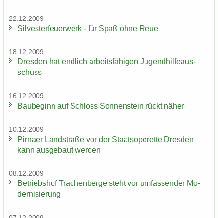
22.12.2009
Sil­ves­ter­feu­er­werk - für Spaß ohne Reue
18.12.2009
Dres­den hat end­lich ar­beits­fä­hi­gen Ju­gend­hil­fe­aus­
schuss
16.12.2009
Bau­be­ginn auf Schloss Son­nen­stein rückt näher
10.12.2009
Pirna­er Land­stra­ße vor der Staats­ope­ret­te Dres­den
kann aus­ge­baut wer­den
08.12.2009
Be­triebs­hof Tra­chen­ber­ge steht vor um­fas­sen­der Mo­
der­ni­sie­rung
07.12.2009