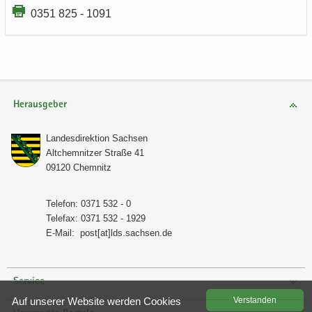
0351 825 - 1091
Herausgeber
Lan­des­di­rek­ti­on Sach­sen
Alt­chem­nit­zer Stra­ße 41
09120 Chem­nitz
Te­le­fon: 0371 532 - 0
Te­le­fax: 0371 532 - 1929
E-​Mail:
post[at]lds.sach­sen.de
Service
Auf un­se­rer Web­site wer­den Coo­kies
Ver­stan­den