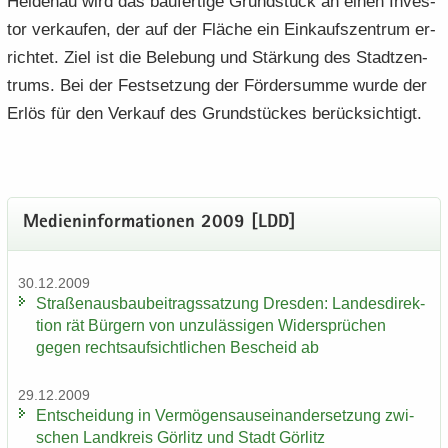
Hei­den­au wird das bau­fer­ti­ge Grund­stück an einen In­ves­
tor ver­kau­fen, der auf der Flä­che ein Ein­kaufs­zen­trum er­
rich­tet. Ziel ist die Be­le­bung und Stär­kung des Stadt­zen­
trums. Bei der Fest­set­zung der För­der­sum­me wurde der
Erlös für den Ver­kauf des Grund­stü­ckes be­rück­sich­tigt.
Me­di­en­in­for­ma­tio­nen 2009 [LDD]
30.12.2009
Stra­ßen­aus­bau­bei­trags­sat­zung Dres­den: Lan­des­di­rek­
ti­on rät Bür­gern von un­zu­läs­si­gen Wi­der­sprü­chen
gegen rechts­auf­sicht­li­chen Be­scheid ab
29.12.2009
Ent­schei­dung in Ver­mö­gens­aus­ein­an­der­set­zung zwi­
schen Land­kreis Gör­litz und Stadt Gör­litz