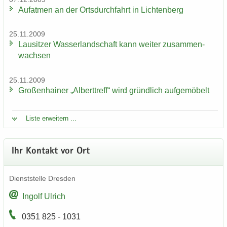
Auf­at­men an der Orts­durch­fahrt in Lich­ten­berg
25.11.2009
Lau­sit­zer Was­ser­land­schaft kann wei­ter zu­sam­men­
wach­sen
25.11.2009
Gro­ßen­hai­ner „Al­bert­treff“ wird gründ­lich auf­ge­mö­belt
Liste er­wei­tern ...
Ihr Kon­takt vor Ort
Dienst­stel­le Dres­den
In­golf Ul­rich
0351 825 - 1031