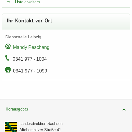
Liste er­wei­tern ...
Ihr Kon­takt vor Ort
Dienst­stel­le Leip­zig
Mandy Peschang
0341 977 - 1004
0341 977 - 1099
Herausgeber
Lan­des­di­rek­ti­on Sach­sen
Alt­chem­nit­zer Stra­ße 41