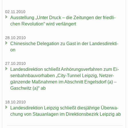
02.11.2010
Aus­stel­lung „Unter Druck – die Zei­tun­gen der fried­li­
chen Re­vo­lu­ti­on“ wird ver­län­gert
28.10.2010
Chi­ne­si­sche De­le­ga­ti­on zu Gast in der Lan­des­di­rek­ti­
on
27.10.2010
Lan­des­di­rek­ti­on schließt An­hö­rungs­ver­fah­ren zum Ei­
sen­bahn­bau­vor­ha­ben „City-​Tunnel Leip­zig, Netz­er­
gän­zen­de Maß­nah­men im Ab­schnitt En­gels­dorf (a) –
Gaschwitz (a)“ ab
18.10.2010
Lan­des­di­rek­ti­on Leip­zig schließt dies­jäh­ri­ge Über­wa­
chung von Stau­an­la­gen im Di­rek­ti­ons­be­zirk Leip­zig ab