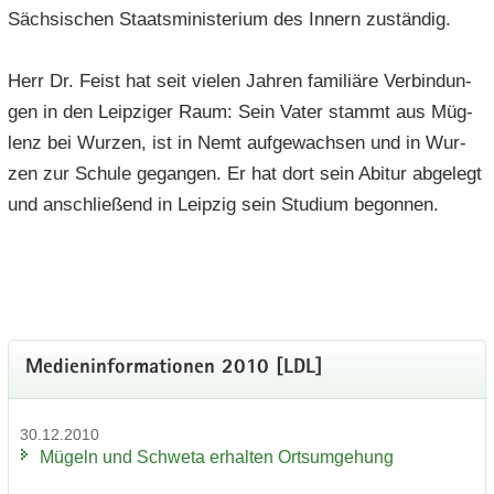
Säch­si­schen Staats­mi­nis­te­ri­um des In­nern zu­stän­dig.
Herr Dr. Feist hat seit vie­len Jah­ren fa­mi­liä­re Ver­bin­dun­
gen in den Leip­zi­ger Raum: Sein Vater stammt aus Müg­
lenz bei Wur­zen, ist in Nemt auf­ge­wach­sen und in Wur­
zen zur Schu­le ge­gan­gen. Er hat dort sein Ab­itur ab­ge­legt
und an­schlie­ßend in Leip­zig sein Stu­di­um be­gon­nen.
Me­di­en­in­for­ma­tio­nen 2010 [LDL]
30.12.2010
Mü­geln und Schwe­ta er­hal­ten Orts­um­ge­hung