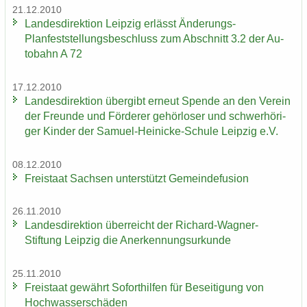
21.12.2010
Lan­des­di­rek­ti­on Leip­zig er­lässt Änderungs-​
Planfeststellungsbeschluss zum Ab­schnitt 3.2 der Au­
to­bahn A 72
17.12.2010
Lan­des­di­rek­ti­on über­gibt er­neut Spen­de an den Ver­ein
der Freun­de und För­de­rer ge­hör­lo­ser und schwer­hö­ri­
ger Kin­der der Samuel-​Heinicke-Schule Leip­zig e.V.
08.12.2010
Frei­staat Sach­sen un­ter­stützt Ge­mein­de­fu­si­on
26.11.2010
Lan­des­di­rek­ti­on über­reicht der Richard-​Wagner-
Stiftung Leip­zig die An­er­ken­nungs­ur­kun­de
25.11.2010
Frei­staat ge­währt So­fort­hil­fen für Be­sei­ti­gung von
Hoch­was­ser­schä­den