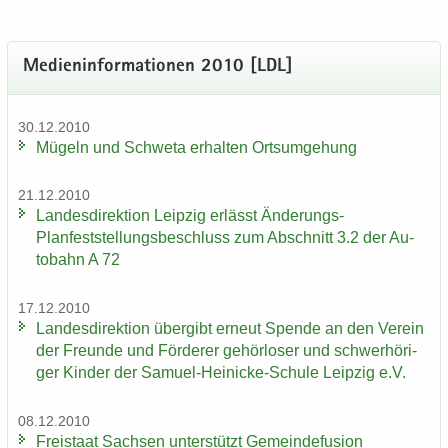
Me­di­en­in­for­ma­tio­nen 2010 [LDL]
30.12.2010
Mü­geln und Schwe­ta er­hal­ten Orts­um­ge­hung
21.12.2010
Lan­des­di­rek­ti­on Leip­zig er­lässt Änderungs-​
Planfeststellungsbeschluss zum Ab­schnitt 3.2 der Au­
to­bahn A 72
17.12.2010
Lan­des­di­rek­ti­on über­gibt er­neut Spen­de an den Ver­ein
der Freun­de und För­de­rer ge­hör­lo­ser und schwer­hö­ri­
ger Kin­der der Samuel-​Heinicke-Schule Leip­zig e.V.
08.12.2010
Frei­staat Sach­sen un­ter­stützt Ge­mein­de­fu­si­on