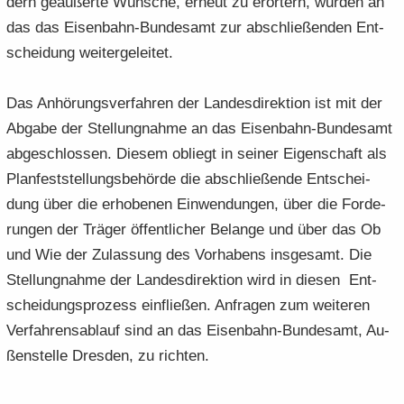
dern ge­äu­ßer­te Wün­sche, er­neut zu er­ör­tern, wur­den an
das das Eisenbahn-​Bundesamt zur ab­schlie­ßen­den Ent­
schei­dung wei­ter­ge­lei­tet.
Das An­hö­rungs­ver­fah­ren der Lan­des­di­rek­ti­on ist mit der
Ab­ga­be der Stel­lung­nah­me an das Eisenbahn-​Bundesamt
ab­ge­schlos­sen. Die­sem ob­liegt in sei­ner Ei­gen­schaft als
Plan­fest­stel­lungs­be­hör­de die ab­schlie­ßen­de Ent­schei­
dung über die er­ho­be­nen Ein­wen­dun­gen, über die For­de­
run­gen der Trä­ger öf­fent­li­cher Be­lan­ge und über das Ob
und Wie der Zu­las­sung des Vor­ha­bens ins­ge­samt. Die
Stel­lung­nah­me der Lan­des­di­rek­ti­on wird in die­sen Ent­
schei­dungs­pro­zess ein­flie­ßen. An­fra­gen zum wei­te­ren
Ver­fah­rens­ab­lauf sind an das Eisenbahn-​Bundesamt, Au­
ßen­stel­le Dres­den, zu rich­ten.