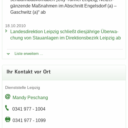
gän­zen­de Maß­nah­men im Ab­schnitt En­gels­dorf (a) –
Gaschwitz (a)“ ab
18.10.2010
Lan­des­di­rek­ti­on Leip­zig schließt dies­jäh­ri­ge Über­wa­
chung von Stau­an­la­gen im Di­rek­ti­ons­be­zirk Leip­zig ab
Liste er­wei­tern ...
Ihr Kon­takt vor Ort
Dienst­stel­le Leip­zig
Mandy Peschang
0341 977 - 1004
0341 977 - 1099