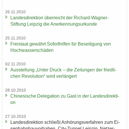
26.11.2010
Lan­des­di­rek­ti­on über­reicht der Richard-​Wagner-
Stiftung Leip­zig die An­er­ken­nungs­ur­kun­de
25.11.2010
Frei­staat ge­währt So­fort­hil­fen für Be­sei­ti­gung von
Hoch­was­ser­schä­den
02.11.2010
Aus­stel­lung „Unter Druck – die Zei­tun­gen der fried­li­
chen Re­vo­lu­ti­on“ wird ver­län­gert
28.10.2010
Chi­ne­si­sche De­le­ga­ti­on zu Gast in der Lan­des­di­rek­ti­
on
27.10.2010
Lan­des­di­rek­ti­on schließt An­hö­rungs­ver­fah­ren zum Ei­
sen­bahn­bau­vor­ha­ben „City-​Tunnel Leip­zig, Netz­er­