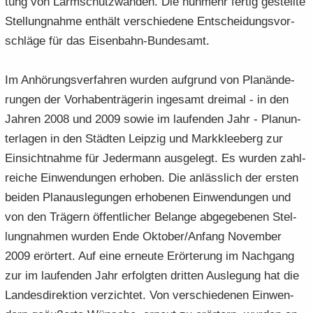
tung von Lärm­schutz­wän­den. Die nun­mehr fer­tig ge­stell­te
Stel­lung­nah­me ent­hält ver­schie­de­ne Ent­schei­dungs­vor­
schlä­ge für das Eisenbahn-​Bundesamt.
Im An­hö­rungs­ver­fah­ren wur­den auf­grund von Plan­än­de­
run­gen der Vor­ha­ben­trä­ge­rin in­ge­samt drei­mal - in den
Jah­ren 2008 und 2009 sowie im lau­fen­den Jahr - Plan­un­
ter­la­gen in den Städ­ten Leip­zig und Mark­klee­berg zur
Ein­sicht­nah­me für Je­der­mann aus­ge­legt. Es wur­den zahl­
rei­che Ein­wen­dun­gen er­ho­ben. Die an­läss­lich der ers­ten
bei­den Plan­aus­le­gun­gen er­ho­be­nen Ein­wen­dun­gen und
von den Trä­gern öf­fent­li­cher Be­lan­ge ab­ge­ge­be­nen Stel­
lung­nah­men wur­den Ende Ok­to­ber/An­fang No­vem­ber
2009 er­ör­tert. Auf eine er­neu­te Er­ör­te­rung im Nach­gang
zur im lau­fen­den Jahr er­folg­ten drit­ten Aus­le­gung hat die
Lan­des­di­rek­ti­on ver­zich­tet. Von ver­schie­de­nen Ein­wen­