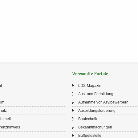
Verwandte Portale
ht
LDS-​Magazin
Aus- und Fort­bil­dung
sum
Auf­nah­me von Asyl­be­wer­bern
chutz
Aus­bil­dungs­för­de­rung
frei­heit
Bau­tech­nik
renz­hin­weis
Be­kannt­ma­chun­gen
Buß­geld­stel­le