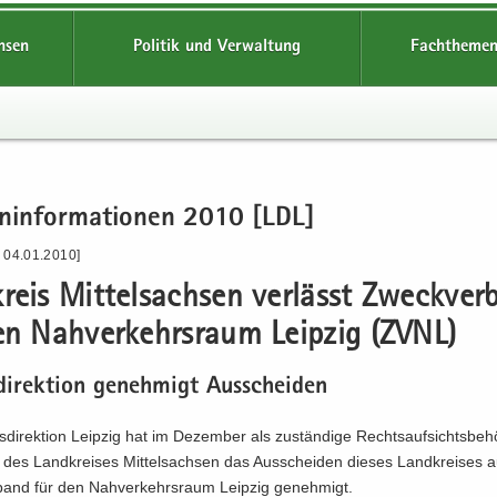
hsen
Politik und Verwaltung
Fachthemen
en­in­for­ma­tio­nen 2010 [LDL]
- 04.01.2010]
reis Mit­tel­sach­sen ver­lässt Zweck­ver
en Nah­ver­kehrs­raum Leip­zig (ZVNL)
di­rek­ti­on ge­neh­migt Aus­schei­den
­di­rek­ti­on Leip­zig hat im De­zem­ber als zu­stän­di­ge Rechts­auf­sichts­be­
 des Land­krei­ses Mit­tel­sach­sen das Aus­schei­den die­ses Land­krei­ses
band für den Nah­ver­kehrs­raum Leip­zig ge­neh­migt.