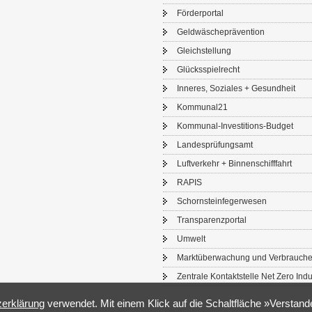
För­der­por­tal
Geld­wä­sche­prä­ven­ti­on
Gleich­stel­lung
Glücks­spiel­recht
In­ne­res, So­zia­les + Ge­sund­heit
Kom­mu­nal21
Kommunal-​Investitions-Budget
Lan­des­prü­fungs­amt
Luft­ver­kehr + Bin­nen­schiff­fahrt
RAPIS
Schorn­stein­fe­ger­we­sen
Trans­pa­renz­por­tal
Um­welt
Markt­über­wa­chung und Ver­brau­che
Zen­tra­le Kon­takt­stel­le Net Zero In­du
­er­klä­rung
ver­wen­det. Mit einem Klick auf die Schalt­flä­che »Ver­stan