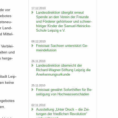
17.12.2010
rde vor
Lan­des­di­rek­ti­on über­gibt er­neut
e­bo­tes
Spen­de an den Ver­ein der Freun­de
und För­de­rer ge­hör­lo­ser und schwer­
iets­neu­
hö­ri­ger Kin­der der Samuel-​Heinicke-
der Land­
Schule Leip­zig e.V.
 Mit­tel­
08.12.2010
Frei­staat Sach­sen un­ter­stützt Ge­
Ver­blei­
mein­de­fu­si­on
al­ten und
n her­ge­
26.11.2010
Lan­des­di­rek­ti­on über­reicht der
Richard-​Wagner-Stiftung Leip­zig die
An­er­ken­nungs­ur­kun­de
Stadt Leip­
den keine
25.11.2010
Frei­staat ge­währt So­fort­hil­fen für Be­
sei­ti­gung von Hoch­was­ser­schä­den
n­ge­bo­tes
02.11.2010
ten.
Aus­stel­lung „Unter Druck – die Zei­
tun­gen der fried­li­chen Re­vo­lu­ti­on“