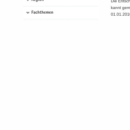
Die Ent­sc
kannt ge­m
Fachthemen
01.01.201