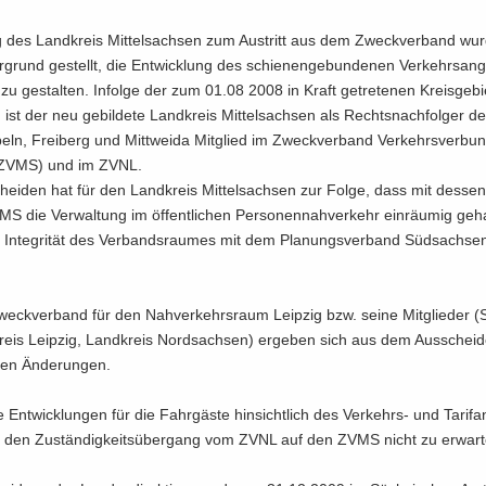
g des Land­kreis Mit­tel­sach­sen zum Aus­tritt aus dem Zweck­ver­band wu
­grund ge­stellt, die Ent­wick­lung des schie­nen­ge­bun­de­nen Ver­kehrs­an­g
ch zu ge­stal­ten. In­fol­ge der zum 01.08 2008 in Kraft ge­tre­te­nen Kreis­ge­b
g ist der neu ge­bil­de­te Land­kreis Mit­tel­sach­sen als Rechts­nach­fol­ger 
beln, Frei­berg und Mitt­wei­da Mit­glied im Zweck­ver­band Ver­kehrs­ver­bund
(ZVMS) und im ZVNL.
ei­den hat für den Land­kreis Mit­tel­sach­sen zur Folge, dass mit des­sen 
 die Ver­wal­tung im öf­fent­li­chen Per­so­nen­nah­ver­kehr ein­räu­mig ge­h
In­te­gri­tät des Ver­bands­rau­mes mit dem Pla­nungs­ver­band Süd­sach­se
eck­ver­band für den Nah­ver­kehrs­raum Leip­zig bzw. seine Mit­glie­der (
kreis Leip­zig, Land­kreis Nord­sach­sen) er­ge­ben sich aus dem Aus­schei­
chen Än­de­run­gen.
ge Ent­wick­lun­gen für die Fahr­gäs­te hin­sicht­lich des Verkehrs-​ und Ta­rif­a
 den Zu­stän­dig­keits­über­gang vom ZVNL auf den ZVMS nicht zu er­war­