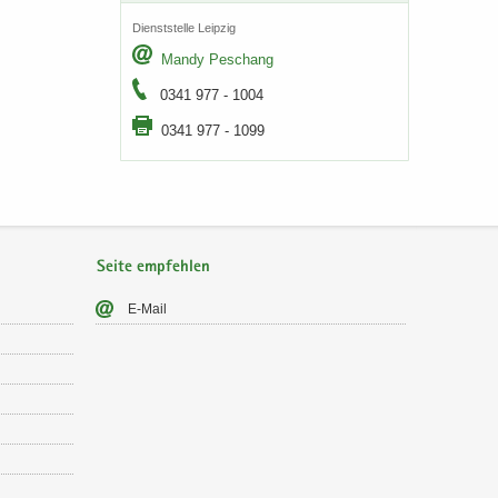
Dienst­stel­le Leip­zig
Mandy Peschang
0341 977 - 1004
0341 977 - 1099
Seite empfehlen
E-​Mail