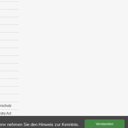
r­schutz
s­try Act
­den« neh­men Sie den Hin­weis zur Kennt­nis.
Ver­stan­den