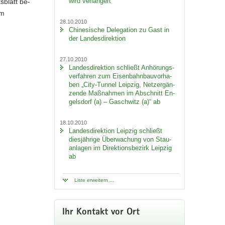
wird ver­län­gert
­blatt be­
um
28.10.2010
Chi­ne­si­sche De­le­ga­ti­on zu Gast in
der Lan­des­di­rek­ti­on
27.10.2010
Lan­des­di­rek­ti­on schließt An­hö­rungs­
ver­fah­ren zum Ei­sen­bahn­bau­vor­ha­
ben „City-​Tunnel Leip­zig, Netz­er­gän­
zen­de Maß­nah­men im Ab­schnitt En­
gels­dorf (a) – Gaschwitz (a)“ ab
18.10.2010
Lan­des­di­rek­ti­on Leip­zig schließt
dies­jäh­ri­ge Über­wa­chung von Stau­
an­la­gen im Di­rek­ti­ons­be­zirk Leip­zig
ab
Liste er­wei­tern ...
Ihr Kon­takt vor Ort