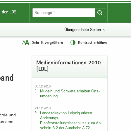
 der LDS
Übergeordnete Seiten
Schrift vergrößern
Kontrast erhöhen
Me­di­en­in­for­ma­tio­nen 2010
[LDL]
­band
30.12.2010
Mü­geln und Schwe­ta er­hal­ten Orts­
um­ge­hung
21.12.2010
Lan­des­di­rek­ti­on Leip­zig er­lässt
hör­de und
Änderungs-​
 aus dem
Planfeststellungsbeschluss zum Ab­
schnitt 3.2 der Au­to­bahn A 72