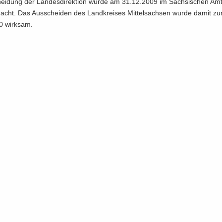
hei­dung der Lan­des­di­rek­ti­on wurde am 31.12.2009 im Säch­si­schen Amts
acht. Das Aus­schei­den des Land­krei­ses Mit­tel­sach­sen wurde damit z
0 wirk­sam.