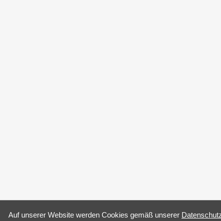
Auf un­se­rer Web­site wer­den Coo­kies gemäß un­se­rer
Da­ten­schutz