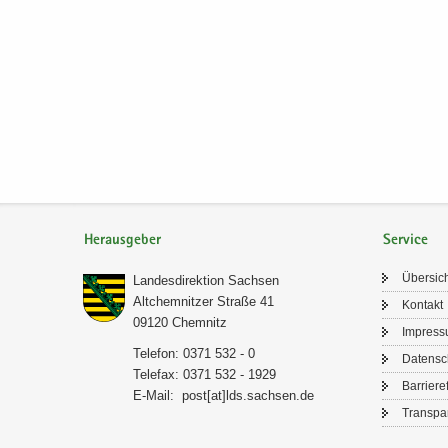
Herausgeber
Service
Über­sic
Lan­des­di­rek­ti­on Sach­sen
Alt­chem­nit­zer Stra­ße 41
Kon­takt
09120 Chem­nitz
Im­pres­
Te­le­fon: 0371 532 - 0
Da­ten­s
Te­le­fax: 0371 532 - 1929
Bar­rie­re­
E-​Mail:
post[at]lds.sach­sen.de
Trans­pa­