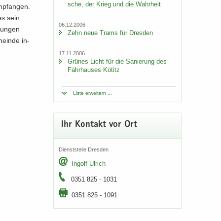
sche, der Krieg und die Wahr­heit
p­fan­gen.
es sein
06.12.2006
­tun­gen
Zehn neue Trams für Dres­den
mein­de in­
17.11.2006
Grü­nes Licht für die Sa­nie­rung des
Fähr­hau­ses Kö­titz
Liste er­wei­tern ...
Ihr Kon­takt vor Ort
Dienst­stel­le Dres­den
In­golf Ul­rich
0351 825 - 1031
0351 825 - 1091