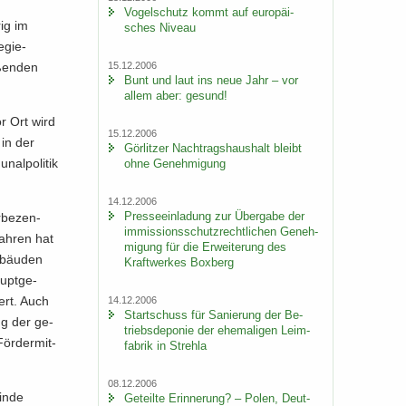
Vo­gel­schutz kommt auf eu­ro­päi­
rig im
sches Ni­veau
­gie­
15.12.2006
­ßen­den
Bunt und laut ins neue Jahr – vor
allem aber: ge­sund!
or Ort wird
15.12.2006
 in der
Gör­lit­zer Nach­trags­haus­halt bleibt
al­po­li­tik
ohne Ge­neh­mi­gung
14.12.2006
Pres­se­ein­la­dung zur Über­ga­be der
­be­zen­
im­mis­si­ons­schutz­recht­li­chen Ge­neh­
Jah­ren hat
mi­gung für die Er­wei­te­rung des
e­bäu­den
Kraft­wer­kes Box­berg
upt­ge­
iert. Auch
14.12.2006
Start­schuss für Sa­nie­rung der Be­
zung der ge­
triebs­de­po­nie der ehe­ma­li­gen Leim­
För­der­mit­
fa­brik in Streh­la
08.12.2006
in­de
Ge­teil­te Er­in­ne­rung? – Polen, Deut­