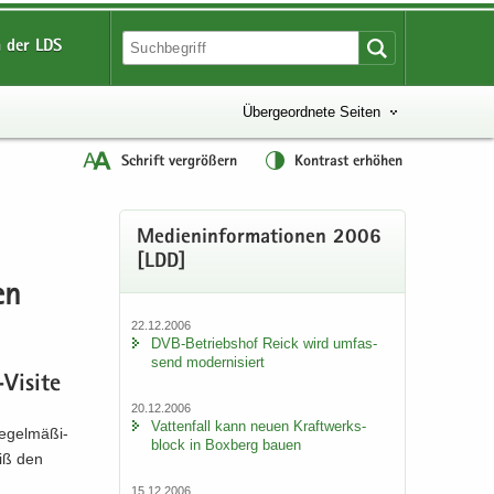
 der LDS
Übergeordnete Seiten
Schrift vergrößern
Kontrast erhöhen
Me­di­en­in­for­ma­tio­nen 2006
[LDD]
en
22.12.2006
DVB-​Betriebshof Reick wird um­fas­
send mo­der­ni­siert
​Visite
20.12.2006
Vat­ten­fall kann neuen Kraft­werks­
­gel­mä­ßi­
block in Box­berg bauen
eiß den
15.12.2006