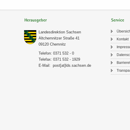
Herausgeber
Service
Über­sic
Lan­des­di­rek­ti­on Sach­sen
Alt­chem­nit­zer Stra­ße 41
Kon­takt
09120 Chem­nitz
Im­pres­
Te­le­fon: 0371 532 - 0
Da­ten­s
Te­le­fax: 0371 532 - 1929
Bar­rie­re­
E-​Mail:
post[at]lds.sach­sen.de
Trans­pa­