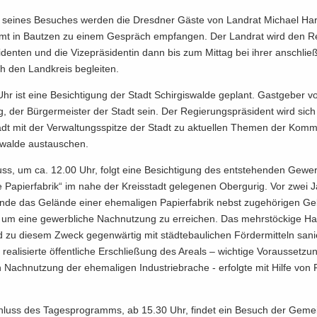
 sei­nes Be­su­ches wer­den die Dresd­ner Gäste von Land­rat Mi­cha­el Ha
amt in Baut­zen zu einem Ge­spräch emp­fan­gen. Der Land­rat wird den Re
i­den­ten und die Vi­ze­prä­si­den­tin dann bis zum Mit­tag bei ihrer an­schlie
h den Land­kreis be­glei­ten.
r ist eine Be­sich­ti­gung der Stadt Schir­gis­wal­de ge­plant. Gast­ge­ber v
g, der Bür­ger­meis­ter der Stadt sein. Der Re­gie­rungs­prä­si­dent wird sich
adt mit der Ver­wal­tungs­spit­ze der Stadt zu ak­tu­el­len The­men der Kom­mu­n
s­wal­de aus­tau­schen.
ss, um ca. 12.00 Uhr, folgt eine Be­sich­ti­gung des ent­ste­hen­den Ge­wer
 Pa­pier­fa­brik“ im nahe der Kreis­stadt ge­le­ge­nen Ober­gu­rig. Vor zwei 
­de das Ge­län­de einer ehe­ma­li­gen Pa­pier­fa­brik nebst zu­ge­hö­ri­gen G
 um eine ge­werb­li­che Nach­nut­zung zu er­rei­chen. Das mehr­stö­cki­ge Ha
 zu die­sem Zweck ge­gen­wär­tig mit städ­te­bau­li­chen För­der­mit­teln sa­n
 rea­li­sier­te öf­fent­li­che Er­schlie­ßung des Are­als – wich­ti­ge Vor­aus­set­
n Nach­nut­zung der ehe­ma­li­gen In­dus­trie­bra­che - er­folg­te mit Hilfe von 
luss des Ta­ges­pro­gramms, ab 15.30 Uhr, fin­det ein Be­such der Ge­me