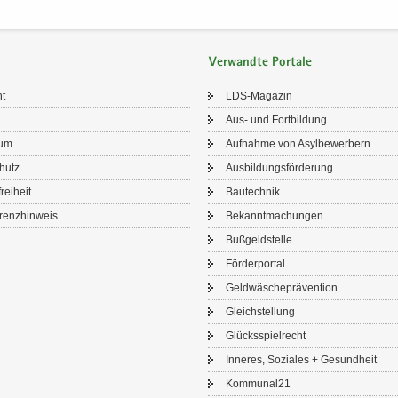
Verwandte Portale
ht
LDS-​Magazin
Aus- und Fort­bil­dung
sum
Auf­nah­me von Asyl­be­wer­bern
chutz
Aus­bil­dungs­för­de­rung
frei­heit
Bau­tech­nik
renz­hin­weis
Be­kannt­ma­chun­gen
Buß­geld­stel­le
För­der­por­tal
Geld­wä­sche­prä­ven­ti­on
Gleich­stel­lung
Glücks­spiel­recht
In­ne­res, So­zia­les + Ge­sund­heit
Kom­mu­nal21