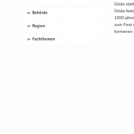
Göda statt
Göda fei­e
Behörde
1000-​jähri
zum Fest un
Region
for­mie­ren.
Fachthemen