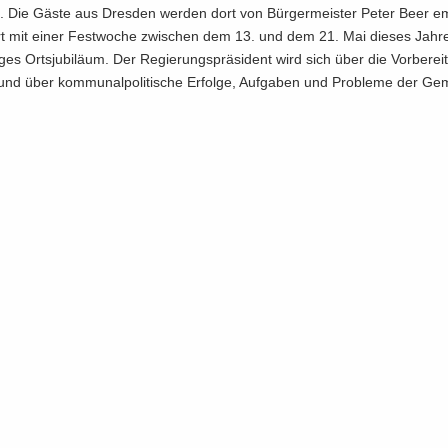
. Die Gäste aus Dres­den wer­den dort von Bür­ger­meis­ter Peter Beer em
rt mit einer Fest­wo­che zwi­schen dem 13. und dem 21. Mai die­ses Jah­r
ges Orts­ju­bi­lä­um. Der Re­gie­rungs­prä­si­dent wird sich über die Vor­be­rei
d über kom­mu­nal­po­li­ti­sche Er­fol­ge, Auf­ga­ben und Pro­ble­me der Ge­