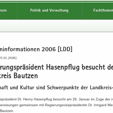
hsen
Politik und Verwaltung
Fachthemen
en­in­for­ma­tio­nen 2006 [LDD]
25.01.2006]
­rungs­prä­si­dent Ha­sen­pflug be­sucht d
kreis Baut­zen
haft und Kul­tur sind Schwer­punk­te der Landkreis-
s­prä­si­dent Dr. Henry Ha­sen­pflug be­sucht am 26. Ja­nu­ar im Zuge der re
e­rei­sun­gen ge­mein­sam mit Re­gie­rungs­vi­ze­prä­si­den­tin Dr. Irm­gard W
 Baut­zen.