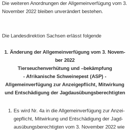
Die wei­te­ren An­ord­nun­gen der All­ge­mein­ver­fü­gung vom 3.
No­vem­ber 2022 blei­ben un­ver­än­dert be­stehen.
Die Lan­des­di­rek­ti­on Sach­sen er­lässt fol­gen­de
1. Än­de­rung der All­ge­mein­ver­fü­gung vom 3. No­vem­
ber 2022
Tier­seu­chen­ver­hü­tung und –be­kämp­fung
- Afri­ka­ni­sche Schwei­ne­pest (ASP) -
All­ge­mein­ver­fü­gung zur An­zei­ge­pflicht, Mit­wir­kung
und Ent­schä­di­gung der Jagd­aus­übungs­be­rech­tig­ten
Es wird Nr. 4a in die All­ge­mein­ver­fü­gung zur An­zei­
ge­pflicht, Mit­wir­kung und Ent­schä­di­gung der Jagd­
aus­übungs­be­rech­tig­ten vom 3. No­vem­ber 2022 wie