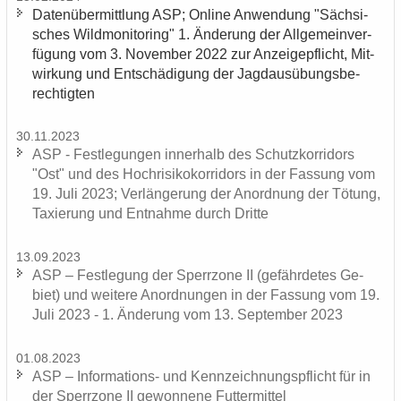
Da­ten­über­mitt­lung ASP; On­line An­wen­dung "Säch­si­
sches Wild­mo­ni­to­ring" 1. Än­de­rung der All­ge­mein­ver­
fü­gung vom 3. No­vem­ber 2022 zur An­zei­ge­pflicht, Mit­
wir­kung und Ent­schä­di­gung der Jagd­aus­übungs­be­
rech­tig­ten
30.11.2023
ASP - Fest­le­gun­gen in­ner­halb des Schutz­kor­ri­dors
"Ost" und des Hoch­ri­si­ko­kor­ri­dors in der Fas­sung vom
19. Juli 2023; Ver­län­ge­rung der An­ord­nung der Tö­tung,
Ta­xie­rung und Ent­nah­me durch Drit­te
13.09.2023
ASP – Fest­le­gung der Sperr­zo­ne II (ge­fähr­de­tes Ge­
biet) und wei­te­re An­ord­nun­gen in der Fas­sung vom 19.
Juli 2023 - 1. Än­de­rung vom 13. Sep­tem­ber 2023
01.08.2023
ASP – Informations-​ und Kenn­zeich­nungs­pflicht für in
der Sperr­zo­ne II ge­won­ne­ne Fut­ter­mit­tel