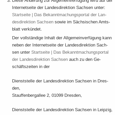
Diese Än­de­rung zur All­ge­mein­ver­fü­gung wird auf der
In­ter­net­sei­te der Lan­des­di­rek­ti­on Sach­sen unter:
Start­sei­te | Das Be­kannt­ma­chungs­por­tal der Lan­
des­di­rek­ti­on Sach­sen
sowie im Säch­si­schen Amts­
blatt ver­kün­det.
Der voll­stän­di­ge In­halt der All­ge­mein­ver­fü­gung kann
neben der In­ter­net­sei­te der Lan­des­di­rek­ti­on Sach­
sen unter
Start­sei­te | Das Be­kannt­ma­chungs­por­tal
der Lan­des­di­rek­ti­on Sach­sen
auch zu den Ge­
schäfts­zei­ten in der
Dienst­stel­le der Lan­des­di­rek­ti­on Sach­sen in Dres­
den,
Stauf­fen­berg­al­lee 2, 01099 Dres­den,
Dienst­stel­le der Lan­des­di­rek­ti­on Sach­sen in Leip­zig,