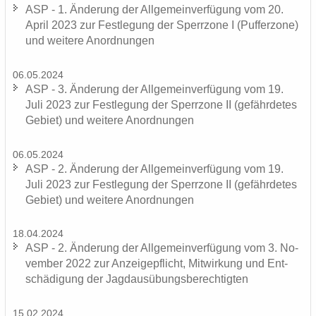
ASP - 1. Än­de­rung der All­ge­mein­ver­fü­gung vom 20.
April 2023 zur Fest­le­gung der Sperr­zo­ne I (Puf­fer­zo­ne)
und wei­te­re An­ord­nun­gen
06.05.2024
ASP - 3. Än­de­rung der All­ge­mein­ver­fü­gung vom 19.
Juli 2023 zur Fest­le­gung der Sperr­zo­ne II (ge­fähr­de­tes
Ge­biet) und wei­te­re An­ord­nun­gen
06.05.2024
ASP - 2. Än­de­rung der All­ge­mein­ver­fü­gung vom 19.
Juli 2023 zur Fest­le­gung der Sperr­zo­ne II (ge­fähr­de­tes
Ge­biet) und wei­te­re An­ord­nun­gen
18.04.2024
ASP - 2. Än­de­rung der All­ge­mein­ver­fü­gung vom 3. No­
vem­ber 2022 zur An­zei­ge­pflicht, Mit­wir­kung und Ent­
schä­di­gung der Jagd­aus­übungs­be­rech­tig­ten
15.02.2024