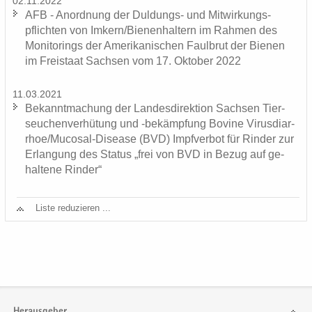
02.11.2022
AFB - An­ord­nung der Duldungs-​ und Mit­wir­kungs­
pflich­ten von Im­kern/Bie­nen­hal­tern im Rah­men des
Mo­ni­to­rings der Ame­ri­ka­ni­schen Faul­brut der Bie­nen
im Frei­staat Sach­sen vom 17. Ok­to­ber 2022
11.03.2021
Be­kannt­ma­chung der Lan­des­di­rek­ti­on Sach­sen Tier­
seu­chen­ver­hü­tung und -​bekämpfung Bo­vi­ne Vi­rus­di­ar­
rhoe/Mucosal-​Disease (BVD) Impf­ver­bot für Rin­der zur
Er­lan­gung des Sta­tus „frei von BVD in Bezug auf ge­
hal­te­ne Rin­der“
Liste re­du­zie­ren ...
Herausgeber