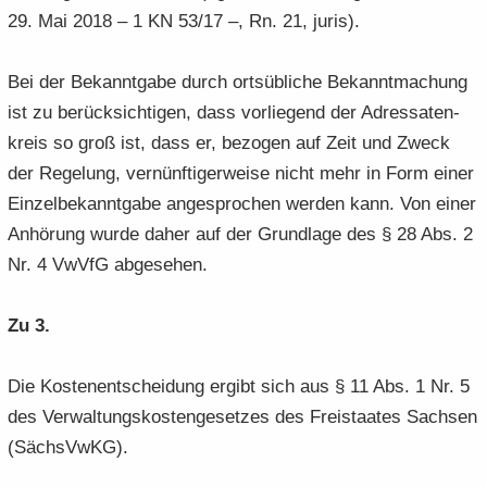
29. Mai 2018 – 1 KN 53/17 –, Rn. 21, juris).
Bei der Be­kannt­ga­be durch orts­üb­li­che Be­kannt­ma­chung
ist zu be­rück­sich­ti­gen, dass vor­lie­gend der Adres­sa­ten­
kreis so groß ist, dass er, be­zo­gen auf Zeit und Zweck
der Re­ge­lung, ver­nünf­ti­ger­wei­se nicht mehr in Form einer
Ein­zel­be­kannt­ga­be an­ge­spro­chen wer­den kann. Von einer
An­hö­rung wurde daher auf der Grund­la­ge des § 28 Abs. 2
Nr. 4 VwVfG ab­ge­se­hen.
Zu 3.
Die Kos­ten­ent­schei­dung er­gibt sich aus § 11 Abs. 1 Nr. 5
des Ver­wal­tungs­kos­ten­ge­set­zes des Frei­staa­tes Sach­sen
(Sächs­VwKG).