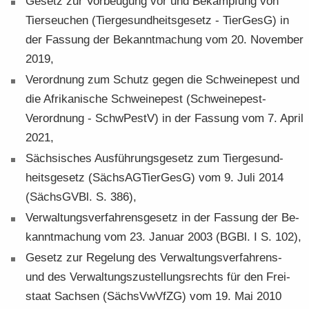
Ge­setz zur Vor­beu­gung vor und Be­kämp­fung von
Tier­seu­chen (Tier­ge­sund­heits­ge­setz - Tier­GesG) in
der Fas­sung der Be­kannt­ma­chung vom 20. No­vem­ber
2019,
Ver­ord­nung zum Schutz gegen die Schwei­ne­pest und
die Afri­ka­ni­sche Schwei­ne­pest (Schweinepest-​
Verordnung - SchwPestV) in der Fas­sung vom 7. April
2021,
Säch­si­sches Aus­füh­rungs­ge­setz zum Tier­ge­sund­
heits­ge­setz (Säch­s­AG­Tier­GesG) vom 9. Juli 2014
(Sächs­GVBl. S. 386),
Ver­wal­tungs­ver­fah­rens­ge­setz in der Fas­sung der Be­
kannt­ma­chung vom 23. Ja­nu­ar 2003 (BGBl. I S. 102),
Ge­setz zur Re­ge­lung des Verwaltungsverfahrens-​
und des Ver­wal­tungs­zu­stel­lungs­rechts für den Frei­
staat Sach­sen (Sächs­VwVfZG) vom 19. Mai 2010