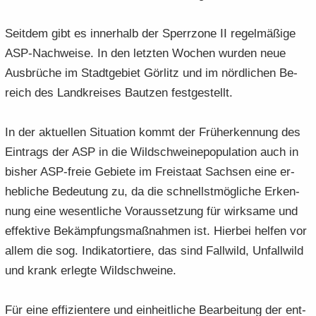
Seit­dem gibt es in­ner­halb der Sperr­zo­ne II re­gel­mä­ßi­ge
ASP-​Nachweise. In den letz­ten Wo­chen wur­den neue
Aus­brü­che im Stadt­ge­biet Gör­litz und im nörd­li­chen Be­
reich des Land­krei­ses Baut­zen fest­ge­stellt.
In der ak­tu­el­len Si­tua­ti­on kommt der Früh­erken­nung des
Ein­trags der ASP in die Wild­schweine­po­pu­la­ti­on auch in
bis­her ASP-​freie Ge­bie­te im Frei­staat Sach­sen eine er­
heb­li­che Be­deu­tung zu, da die schnellst­mög­li­che Er­ken­
nung eine we­sent­li­che Vor­aus­set­zung für wirk­sa­me und
ef­fek­ti­ve Be­kämp­fungs­maß­nah­men ist. Hier­bei hel­fen vor
allem die sog. In­di­ka­tor­tie­re, das sind Fall­wild, Un­fall­wild
und krank er­leg­te Wild­schwei­ne.
Für eine ef­fi­zi­en­te­re und ein­heit­li­che Be­ar­bei­tung der ent­