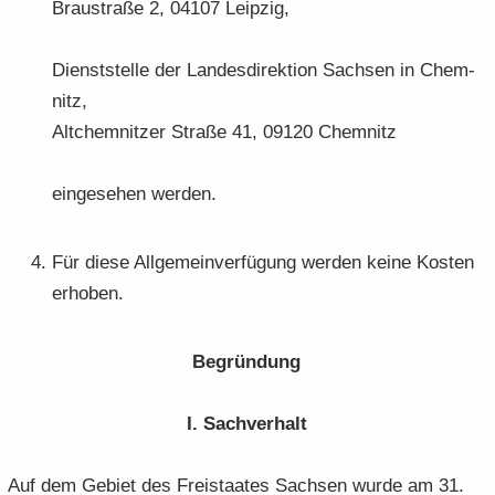
Brau­stra­ße 2, 04107 Leip­zig,
Dienst­stel­le der Lan­des­di­rek­ti­on Sach­sen in Chem­
nitz,
Alt­chem­nit­zer Stra­ße 41, 09120 Chem­nitz
ein­ge­se­hen wer­den.
Für diese All­ge­mein­ver­fü­gung wer­den keine Kos­ten
er­ho­ben.
Be­grün­dung
I. Sach­ver­halt
Auf dem Ge­biet des Frei­staa­tes Sach­sen wurde am 31.