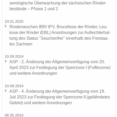
se­ro­lo­gi­sche Über­wa­chung der säch­si­schen Rin­der­
be­stän­de – Phase 1 und 2
10.01.2025
Rin­der­seu­chen IBR/ IPV, Bru­cel­lo­se der Rin­der; Leu­
ko­se der Rin­der (EBL) An­ord­nun­gen zur Auf­recht­erhal­
tung des Sta­tus "Seu­chen­frei" in­ner­halb des Frei­staa­
tes Sach­sen
10.09.2024
ASP - 2. Än­de­rung der All­ge­mein­ver­fü­gung vom 20.
April 2023 zur Fest­le­gung der Sperr­zo­ne I (Puf­fer­zo­ne)
und wei­te­re An­ord­nun­gen
10.09.2024
ASP - 4. Än­de­rung der All­ge­mein­ver­fü­gung vom 19.
Juli 2023 zur Fest­le­gung der Sperr­zo­ne II (ge­fähr­de­tes
Ge­biet) und wei­te­re An­ord­nun­gen
06.05.2024