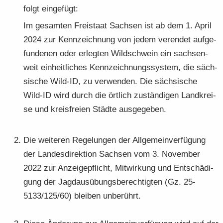
folgt ein­ge­fügt:
Im ge­sam­ten Frei­staat Sach­sen ist ab dem 1. April
2024 zur Kenn­zeich­nung von jedem ver­en­det auf­ge­
fun­de­nen oder er­leg­ten Wild­schwein ein sach­sen­
weit ein­heit­li­ches Kenn­zeich­nungs­sys­tem, die säch­
si­sche Wild-​ID, zu ver­wen­den. Die säch­si­sche
Wild-​ID wird durch die ört­lich zu­stän­di­gen Land­krei­
se und kreis­frei­en Städ­te aus­ge­ge­ben.
Die wei­te­ren Re­ge­lun­gen der All­ge­mein­ver­fü­gung
der Lan­des­di­rek­ti­on Sach­sen vom 3. No­vem­ber
2022 zur An­zei­ge­pflicht, Mit­wir­kung und Ent­schä­di­
gung der Jagd­aus­übungs­be­rech­tig­ten (Gz. 25-
5133/125/60) blei­ben un­be­rührt.