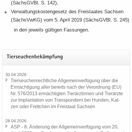
(Sächs­GVBl. S. 142),
Ver­wal­tungs­kos­ten­ge­setz des Frei­staa­tes Sach­sen
(Sächs­VwKG) vom 5. April 2019 (Sächs­GVBl. S. 245)
in den je­weils gül­ti­gen Fas­sun­gen.
Tier­seu­chen­be­kämp­fung
30.04.2026
Tier­seu­chen­recht­li­che All­ge­mein­ver­fü­gung über die
Er­mäch­ti­gung aller be­reits nach der Ver­ord­nung (EU)
Nr. 576/2013 er­mäch­tig­ten Tier­ärz­tin­nen und Tier­ärz­te
zur Im­plan­ta­ti­on von Trans­pon­dern bei Hun­den, Kat­
zen oder Frett­chen im Frei­staat Sach­sen
28.04.2026
ASP - 8. Än­de­rung der All­ge­mein­ver­fü­gung vom 20.