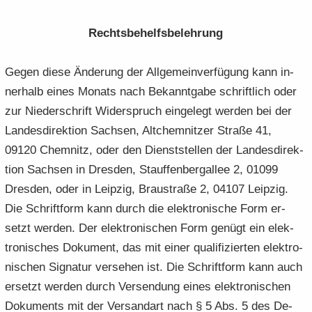
Rechts­be­helfs­be­leh­rung
Gegen diese Än­de­rung der All­ge­mein­ver­fü­gung kann in­
ner­halb eines Mo­nats nach Be­kannt­ga­be schrift­lich oder
zur Nie­der­schrift Wi­der­spruch ein­ge­legt wer­den bei der
Lan­des­di­rek­ti­on Sach­sen, Alt­chem­nit­zer Stra­ße 41,
09120 Chem­nitz, oder den Dienst­stel­len der Lan­des­di­rek­
ti­on Sach­sen in Dres­den, Stauf­fen­berg­al­lee 2, 01099
Dres­den, oder in Leip­zig, Brau­stra­ße 2, 04107 Leip­zig.
Die Schrift­form kann durch die elek­tro­ni­sche Form er­
setzt wer­den. Der elek­tro­ni­schen Form ge­nügt ein elek­
tro­ni­sches Do­ku­ment, das mit einer qua­li­fi­zier­ten elek­tro­
ni­schen Si­gna­tur ver­se­hen ist. Die Schrift­form kann auch
er­setzt wer­den durch Ver­sen­dung eines elek­tro­ni­schen
Do­ku­ments mit der Ver­sand­art nach § 5 Abs. 5 des De-​