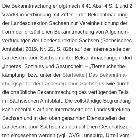
Die Be­kannt­ma­chung er­folgt nach § 41 Abs. 4 S. 1 und 2
VwVfG in Ver­bin­dung mit Zif­fer 1 der Be­kannt­ma­chung
der Lan­des­di­rek­ti­on Sach­sen zur Ver­ein­heit­li­chung der
Form der orts­üb­li­chen Be­kannt­ma­chung von All­ge­mein­
ver­fü­gun­gen der Lan­des­di­rek­ti­on Sach­sen (Säch­si­sches
Amts­blatt 2019, Nr. 22, S. 826) auf der In­ter­net­sei­te der
Lan­des­di­rek­ti­on Sach­sen unter Be­kannt­ma­chun­gen, dort
„In­ne­res, So­zia­les und Ge­sund­heit“ – „Tier­seu­chen­be­
kämp­fung“ bzw. unter der
Start­sei­te | Das Be­kannt­ma­
chungs­por­tal der Lan­des­di­rek­ti­on Sach­sen
sowie durch
die orts­üb­li­che Be­kannt­ma­chung des ver­fü­gen­den Teils
im Säch­si­schen Amts­blatt. Die voll­stän­di­ge Be­grün­dung
kann eben­falls auf der In­ter­net­sei­te der Lan­des­di­rek­ti­on
Sach­sen und in den oben ge­nann­ten Dienst­stel­len der
Lan­des­di­rek­ti­on Sach­sen zu den üb­li­chen Ge­schäfts­zei­
ten ein­ge­se­hen wer­den (vgl. OVG Lü­ne­burg, Ur­teil vom