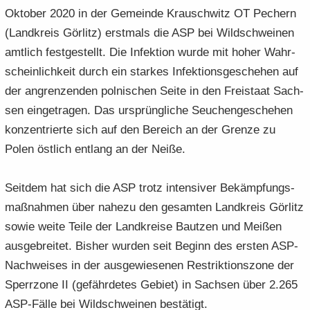
Ok­to­ber 2020 in der Ge­mein­de Krausch­witz OT Pech­ern
(Land­kreis Gör­litz) erst­mals die ASP bei Wild­schwei­nen
amt­lich fest­ge­stellt. Die In­fek­ti­on wurde mit hoher Wahr­
schein­lich­keit durch ein star­kes In­fek­ti­ons­ge­sche­hen auf
der an­gren­zen­den pol­ni­schen Seite in den Frei­staat Sach­
sen ein­ge­tra­gen. Das ur­sprüng­li­che Seu­chen­ge­sche­hen
kon­zen­trier­te sich auf den Be­reich an der Gren­ze zu
Polen öst­lich ent­lang an der Neiße.
Seit­dem hat sich die ASP trotz in­ten­si­ver Be­kämp­fungs­
maß­nah­men über na­he­zu den ge­sam­ten Land­kreis Gör­litz
sowie weite Teile der Land­krei­se Baut­zen und Mei­ßen
aus­ge­brei­tet. Bis­her wur­den seit Be­ginn des ers­ten ASP-​
Nachweises in der aus­ge­wie­se­nen Re­strik­ti­ons­zo­ne der
Sperr­zo­ne II (ge­fähr­de­tes Ge­biet) in Sach­sen über 2.265
ASP-​Fälle bei Wild­schwei­nen be­stä­tigt.