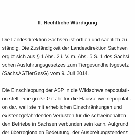
II. Recht­li­che Wür­di­gung
Die Lan­des­di­rek­ti­on Sach­sen ist ört­lich und sach­lich zu­
stän­dig. Die Zu­stän­dig­keit der Lan­des­di­rek­ti­on Sach­sen
er­gibt sich aus § 1 Abs. 2 i. V. m. Abs. 5 S. 1 des Säch­si­
schen Aus­füh­rungs­ge­set­zes zum Tier­ge­sund­heits­ge­setz
(Säch­s­AG­Tier­GesG) vom 9. Juli 2014.
Die Ein­schlep­pung der ASP in die Wild­schweine­po­pu­la­ti­
on stellt eine große Ge­fahr für die Haus­schweine­po­pu­la­ti­
on dar, weil sie mit er­heb­li­chen Ein­schrän­kun­gen und
exis­tenz­ge­fähr­den­den Ver­lus­ten für die schwei­ne­hal­ten­
den Be­trie­be in Sach­sen ver­bun­den sein kann. Auf­grund
der über­re­gio­na­len Be­deu­tung, der Aus­brei­tungs­ten­denz