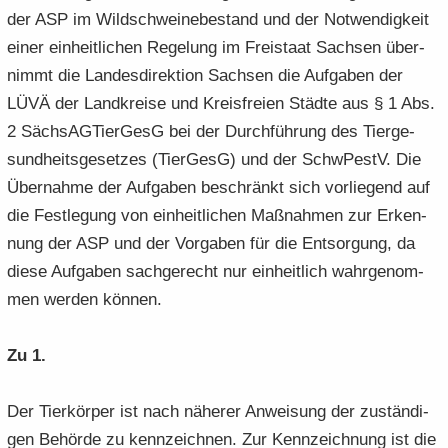
der ASP im Wild­schwei­ne­be­stand und der Not­wen­dig­keit
einer ein­heit­li­chen Re­ge­lung im Frei­staat Sach­sen über­
nimmt die Lan­des­di­rek­ti­on Sach­sen die Auf­ga­ben der
LÜVÄ der Land­krei­se und Kreis­frei­en Städ­te aus § 1 Abs.
2 Säch­s­AG­Tier­GesG bei der Durch­füh­rung des Tier­ge­
sund­heits­ge­set­zes (Tier­GesG) und der SchwPestV. Die
Über­nah­me der Auf­ga­ben be­schränkt sich vor­lie­gend auf
die Fest­le­gung von ein­heit­li­chen Maß­nah­men zur Er­ken­
nung der ASP und der Vor­ga­ben für die Ent­sor­gung, da
diese Auf­ga­ben sach­ge­recht nur ein­heit­lich wahr­ge­nom­
men wer­den kön­nen.
Zu 1.
Der Tier­kör­per ist nach nä­he­rer An­wei­sung der zu­stän­di­
gen Be­hör­de zu kenn­zeich­nen. Zur Kenn­zeich­nung ist die