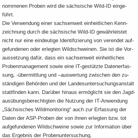
nom­me­nen Pro­ben wird die säch­si­sche Wild-​ID ein­ge­
führt.
Die Ver­wen­dung einer sach­sen­weit ein­heit­li­chen Kenn­
zeich­nung durch die säch­si­sche Wild-​ID ge­währ­leis­tet
nicht nur eine ein­deu­ti­ge Iden­ti­fi­zie­rung von ver­en­det auf­
ge­fun­de­nen oder er­leg­ten Wild­schwei­nen. Sie ist die Vor­
aus­set­zung dafür, dass ein sach­sen­weit ein­heit­li­ches
Pro­ben­ma­nage­ment sowie eine IT-​gestützte Da­ten­er­fas­
sung, -​übermittlung und –aus­wer­tung zwi­schen den zu­
stän­di­gen Be­hör­den und der Lan­des­un­ter­su­chungs­an­stalt
statt­fin­den kann. Dar­über hin­aus er­mög­licht sie den Jagd­
aus­übungs­be­rech­tig­ten die Nut­zung der IT-​Anwendung
„Säch­si­sches Wild­mo­ni­to­ring“ auch zur Er­fas­sung der
Daten der ASP-​Proben der von ihnen er­leg­ten bzw. tot
auf­ge­fun­de­nen Wild­schwei­ne sowie zur In­for­ma­ti­on über
das Er­geb­nis der Pro­ben­un­ter­su­chung.