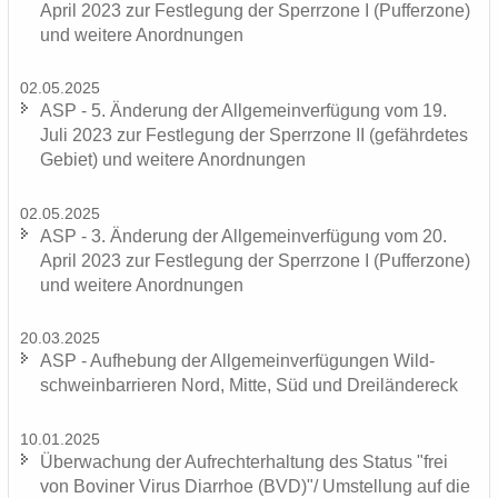
April 2023 zur Fest­le­gung der Sperr­zo­ne I (Puf­fer­zo­ne)
und wei­te­re An­ord­nun­gen
02.05.2025
ASP - 5. Än­de­rung der All­ge­mein­ver­fü­gung vom 19.
Juli 2023 zur Fest­le­gung der Sperr­zo­ne II (ge­fähr­de­tes
Ge­biet) und wei­te­re An­ord­nun­gen
02.05.2025
ASP - 3. Än­de­rung der All­ge­mein­ver­fü­gung vom 20.
April 2023 zur Fest­le­gung der Sperr­zo­ne I (Puf­fer­zo­ne)
und wei­te­re An­ord­nun­gen
20.03.2025
ASP - Auf­he­bung der All­ge­mein­ver­fü­gun­gen Wild­
schwein­bar­rie­ren Nord, Mitte, Süd und Drei­län­der­eck
10.01.2025
Über­wa­chung der Auf­recht­erhal­tung des Sta­tus "frei
von Bo­vi­ner Virus Di­ar­rhoe (BVD)"/ Um­stel­lung auf die