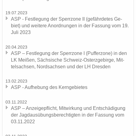
19.07.2023
ASP - Fest­le­gung der Sperr­zo­ne II (ge­fähr­de­tes Ge­
biet) und wei­te­re An­ord­nun­gen in der Fas­sung vom 19.
Juli 2023
20.04.2023
ASP – Fest­le­gung der Sperr­zo­ne I (Puf­fer­zo­ne) in den
LK Mei­ßen, Säch­si­sche Schweiz-​Osterzgebirge, Mit­
tel­sach­sen, Nord­sach­sen und der LH Dres­den
13.02.2023
ASP - Auf­he­bung des Kern­ge­bie­tes
03.11.2022
ASP – An­zei­ge­pflicht, Mit­wir­kung und Ent­schä­di­gung
der Jagd­aus­übungs­be­rech­tig­ten in der Fas­sung vom
03.11.2022