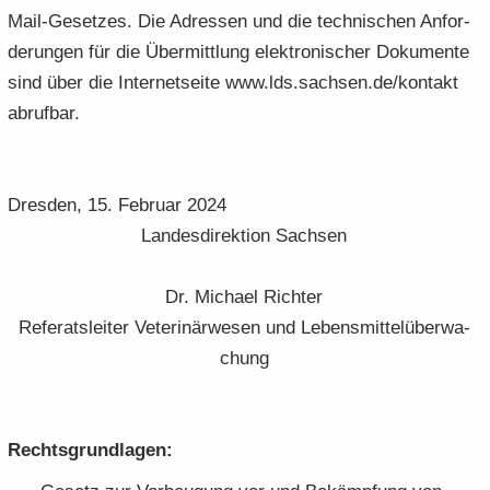
Mail-Gesetzes. Die Adres­sen und die tech­ni­schen An­for­
de­run­gen für die Über­mitt­lung elek­tro­ni­scher Do­ku­men­te
sind über die In­ter­net­sei­te www.lds.sach­sen.de/kon­takt
ab­ruf­bar.
Dres­den, 15. Fe­bru­ar 2024
Lan­des­di­rek­ti­on Sach­sen
Dr. Mi­cha­el Rich­ter
Re­fe­rats­lei­ter Ve­te­ri­när­we­sen und Le­bens­mit­tel­über­wa­
chung
Rechts­grund­la­gen: