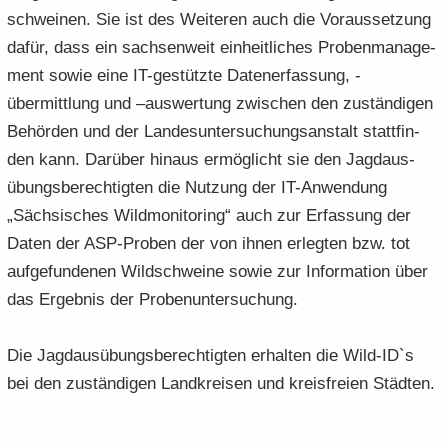
schwei­nen. Sie ist des Wei­te­ren auch die Vor­aus­set­zung
dafür, dass ein sach­sen­weit ein­heit­li­ches Pro­ben­ma­nage­
ment sowie eine IT-​gestützte Da­ten­er­fas­sung, -​
übermittlung und –aus­wer­tung zwi­schen den zu­stän­di­gen
Be­hör­den und der Lan­des­un­ter­su­chungs­an­stalt statt­fin­
den kann. Dar­über hin­aus er­mög­licht sie den Jagd­aus­
übungs­be­rech­tig­ten die Nut­zung der IT-​Anwendung
„Säch­si­sches Wild­mo­ni­to­ring“ auch zur Er­fas­sung der
Daten der ASP-​Proben der von ihnen er­leg­ten bzw. tot
auf­ge­fun­de­nen Wild­schwei­ne sowie zur In­for­ma­ti­on über
das Er­geb­nis der Pro­ben­un­ter­su­chung.
Die Jagd­aus­übungs­be­rech­tig­ten er­hal­ten die Wild-​ID`s
bei den zu­stän­di­gen Land­krei­sen und kreis­frei­en Städ­ten.