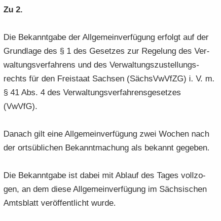
Zu 2.
Die Be­kannt­ga­be der All­ge­mein­ver­fü­gung er­folgt auf der
Grund­la­ge des § 1 des Ge­set­zes zur Re­ge­lung des Ver­
wal­tungs­ver­fah­rens und des Ver­wal­tungs­zu­stel­lungs­
rechts für den Frei­staat Sach­sen (Sächs­VwVfZG) i. V. m.
§ 41 Abs. 4 des Ver­wal­tungs­ver­fah­rens­ge­set­zes
(VwVfG).
Da­nach gilt eine All­ge­mein­ver­fü­gung zwei Wo­chen nach
der orts­üb­li­chen Be­kannt­ma­chung als be­kannt ge­ge­ben.
Die Be­kannt­ga­be ist dabei mit Ab­lauf des Tages voll­zo­
gen, an dem diese All­ge­mein­ver­fü­gung im Säch­si­schen
Amts­blatt ver­öf­fent­licht wurde.