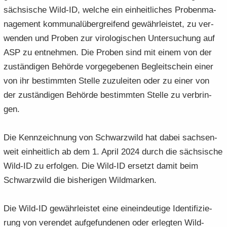
säch­si­sche Wild-​ID, wel­che ein ein­heit­li­ches Pro­ben­ma­
nage­ment kom­mu­nal­über­grei­fend ge­währ­leis­tet, zu ver­
wen­den und Pro­ben zur vi­ro­lo­gi­schen Un­ter­su­chung auf
ASP zu ent­neh­men. Die Pro­ben sind mit einem von der
zu­stän­di­gen Be­hör­de vor­ge­ge­be­nen Be­gleit­schein einer
von ihr be­stimm­ten Stel­le zu­zu­lei­ten oder zu einer von
der zu­stän­di­gen Be­hör­de be­stimm­ten Stel­le zu ver­brin­
gen.
Die Kenn­zeich­nung von Schwarz­wild hat dabei sach­sen­
weit ein­heit­lich ab dem 1. April 2024 durch die säch­si­sche
Wild-​ID zu er­fol­gen. Die Wild-​ID er­setzt damit beim
Schwarz­wild die bis­he­ri­gen Wild­mar­ken.
Die Wild-​ID ge­währ­leis­tet eine ein­ein­deu­ti­ge Iden­ti­fi­zie­
rung von ver­en­det auf­ge­fun­de­nen oder er­leg­ten Wild­