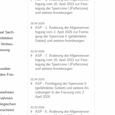
fü­gung vom 20. April 2023 zur Fest­
le­gung der Sperr­zo­ne I (Puf­fer­zo­ne)
und wei­te­re An­ord­nun­gen
28.04.2026
ASP - 1. Än­de­rung der All­ge­mein­ver­
taat Sach­
fü­gung vom 2. April 2026 zur Fest­le­
gung der Sperr­zo­ne II (ge­fähr­de­tes
fek­ti­on
Ge­biet) und wei­te­re An­ord­nun­gen
 Vor­beu­
as­sung
02.04.2026
ASP - 7. Än­de­rung der All­ge­mein­ver­
fü­gung vom 20. April 2023 zur Fest­
le­gung der Sperr­zo­ne I (Puf­fer­zo­ne)
s­di­ar­
und wei­te­re An­ord­nun­gen
des Frei­
02.04.2026
ASP - Fest­le­gung der Sperr­zo­ne II
(ge­fähr­de­tes Ge­biet) und wei­te­re An­
is­frei­en
ord­nun­gen in der Fas­sung vom 2.
April 2026
s­nah­men
lo­gi­schen
02.03.2026
er­scheint.
ASP - 6. Än­de­rung der All­ge­mein­ver­