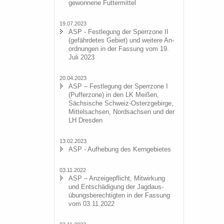
ge­won­ne­ne Fut­ter­mit­tel
19.07.2023
ASP - Fest­le­gung der Sperr­zo­ne II
(ge­fähr­de­tes Ge­biet) und wei­te­re An­
ord­nun­gen in der Fas­sung vom 19.
Juli 2023
20.04.2023
ASP – Fest­le­gung der Sperr­zo­ne I
(Puf­fer­zo­ne) in den LK Mei­ßen,
Säch­si­sche Schweiz-​Osterzgebirge,
Mit­tel­sach­sen, Nord­sach­sen und der
LH Dres­den
13.02.2023
ASP - Auf­he­bung des Kern­ge­bie­tes
03.11.2022
ASP – An­zei­ge­pflicht, Mit­wir­kung
und Ent­schä­di­gung der Jagd­aus­
übungs­be­rech­tig­ten in der Fas­sung
vom 03.11.2022