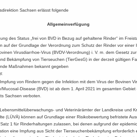
di­rek­ti­on Sach­sen er­lässt fol­gen­de
All­ge­mein­ver­fü­gung
gung des Sta­tus „frei von BVD in Bezug auf ge­hal­te­ne Rin­der“ im Frei­s
n auf der Grund­la­ge der Ver­ord­nung zum Schutz der Rin­der vor einer In­
­vi­nen Virusdiarrhoe-​Virus (BVDV-​Verordnung) i. V. m. dem Ge­setz zur
nd Be­kämp­fung von Tier­seu­chen (Tier­GesG) in der der­zeit gül­ti­gen F
en­de Maß­nah­men be­kannt ge­ge­ben
t:
Imp­fung von Rin­dern gegen die In­fek­ti­on mit dem Virus der Bo­vi­nen Vi­ru
/Mucosal-​Disease (BVD) ist ab dem 1. April 2021 im ge­sam­ten Ge­biet 
ts Sach­sen ver­bo­ten.
Lebensmittelüberwachungs-​ und Ve­te­ri­när­äm­ter der Land­krei­se und Kre
­te (LÜVÄ) kön­nen auf Grund­la­ge einer Ri­si­ko­be­wer­tung be­fris­te­te Au
Satz 1 für Rin­der­hal­tun­gen zu­las­sen, bei denen auf­grund der epi­de­mio­
ua­ti­on eine Imp­fung aus Sicht der Tier­seu­chen­be­kämp­fung er­for­der­lich 