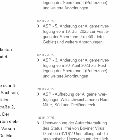
le­gung der Sperr­zo­ne I (Puf­fer­zo­ne)
und wei­te­re An­ord­nun­gen
02.05.2025
ASP - 5. Än­de­rung der All­ge­mein­ver­
fü­gung vom 19. Juli 2023 zur Fest­le­
gung der Sperr­zo­ne II (ge­fähr­de­tes
Ge­biet) und wei­te­re An­ord­nun­gen
kei­ten
02.05.2025
­det.
ASP - 3. Än­de­rung der All­ge­mein­ver­
fü­gung vom 20. April 2023 zur Fest­
le­gung der Sperr­zo­ne I (Puf­fer­zo­ne)
und wei­te­re An­ord­nun­gen
 schrift­
20.03.2025
n Sach­sen,
ASP - Auf­he­bung der All­ge­mein­ver­
fü­gun­gen Wild­schwein­bar­rie­ren Nord,
­ti­on
Mitte, Süd und Drei­län­der­eck
tra­ße 2,
n. Der
10.01.2025
r­ten elek­
Über­wa­chung der Auf­recht­erhal­tung
des Sta­tus "frei von Bo­vi­ner Virus
h Ver­sen­
Di­ar­rhoe (BVD)"/ Um­stel­lung auf die
De-​Mail-
se­ro­lo­gi­sche Über­wa­chung der säch­