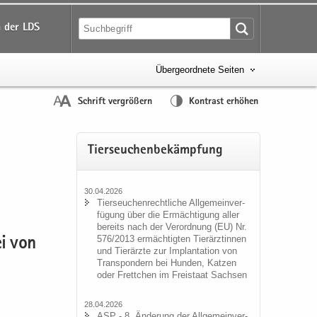
 der LDS
Übergeordnete Seiten
Schrift vergrößern
Kontrast erhöhen
Tier­seu­chen­be­kämp­fung
30.04.2026
Tier­seu­chen­recht­li­che All­ge­mein­ver­
fü­gung über die Er­mäch­ti­gung aller
be­reits nach der Ver­ord­nung (EU) Nr.
576/2013 er­mäch­tig­ten Tier­ärz­tin­nen
ei von
und Tier­ärz­te zur Im­plan­ta­ti­on von
Trans­pon­dern bei Hun­den, Kat­zen
oder Frett­chen im Frei­staat Sach­sen
28.04.2026
ASP - 8. Än­de­rung der All­ge­mein­ver­