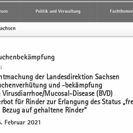
hsen
Politik und Verwaltung
Fachthemen
Sach­sen
eu­chen­be­kämp­fung
]
t­ma­chung der Lan­des­di­rek­ti­on Sach­sen
eu­chen­ver­hü­tung und -​bekämpfung
e Vi­rus­di­ar­rhoe/Mucosal-​Disease (BVD)
r­bot für Rin­der zur Er­lan­gung des Sta­tus „fr
 Bezug auf ge­hal­te­ne Rin­der“
 Fe­bru­ar 2021