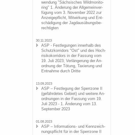
wen­dung "Säch­si­sches Wild­mo­ni­to­
ring" 1. Än­de­rung der All­ge­mein­ver­
fü­gung vom 3. No­vem­ber 2022 zur
An­zei­ge­pflicht, Mit­wir­kung und Ent­
schä­di­gung der Jagd­aus­übungs­be­
rech­tig­ten
30.11.2023
ASP - Fest­le­gun­gen in­ner­halb des
Schutz­kor­ri­dors "Ost" und des Hoch­
ri­si­ko­kor­ri­dors in der Fas­sung vom
19. Juli 2023; Ver­län­ge­rung der An­
ord­nung der Tö­tung, Ta­xie­rung und
Ent­nah­me durch Drit­te
13.09.2023
ASP – Fest­le­gung der Sperr­zo­ne II
(ge­fähr­de­tes Ge­biet) und wei­te­re An­
ord­nun­gen in der Fas­sung vom 19.
Juli 2023 - 1. Än­de­rung vom 13.
Sep­tem­ber 2023
01.08.2023
ASP – Informations-​ und Kenn­zeich­
nungs­pflicht für in der Sperr­zo­ne II