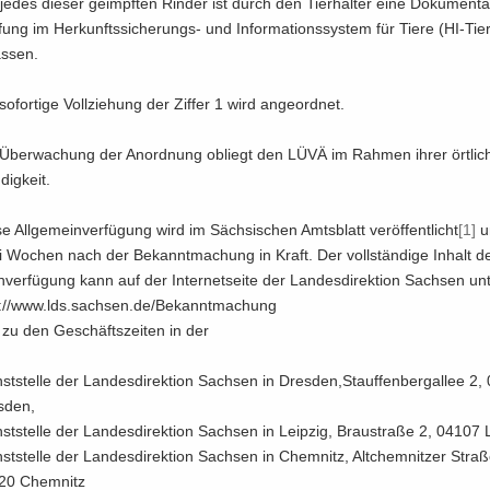
jedes die­ser ge­impf­ten Rin­der ist durch den Tier­hal­ter eine Do­ku­men­ta­
fung im Herkunftssicherungs-​ und In­for­ma­ti­ons­sys­tem für Tiere (HI-​Tie
as­sen.
so­for­ti­ge Voll­zie­hung der Zif­fer 1 wird an­ge­ord­net.
Über­wa­chung der An­ord­nung ob­liegt den LÜVÄ im Rah­men ihrer ört­li­
dig­keit.
e All­ge­mein­ver­fü­gung wird im Säch­si­schen Amts­blatt ver­öf­fent­licht
[1]
un
 Wo­chen nach der Be­kannt­ma­chung in Kraft. Der voll­stän­di­ge In­halt de
­ver­fü­gung kann auf der In­ter­net­sei­te der Lan­des­di­rek­ti­on Sach­sen un
://www.lds.sach­sen.de/Be­kannt­ma­chung
zu den Ge­schäfts­zei­ten in der
st­stel­le der Lan­des­di­rek­ti­on Sach­sen in Dres­den,Stauf­fen­berg­al­lee 2
­den,
st­stel­le der Lan­des­di­rek­ti­on Sach­sen in Leip­zig, Brau­stra­ße 2, 04107 L
st­stel­le der Lan­des­di­rek­ti­on Sach­sen in Chem­nitz, Alt­chem­nit­zer Stra­
20 Chem­nitz