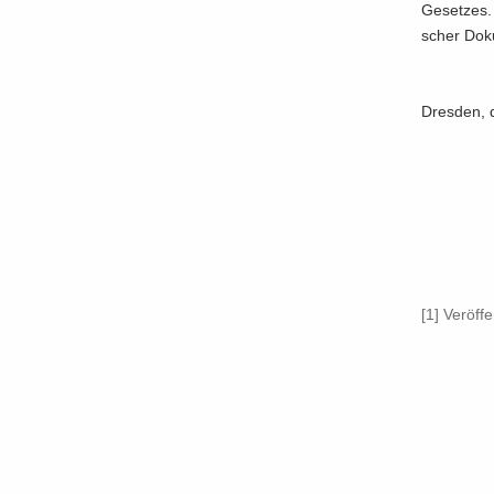
Gesetzes. D
scher Do­ku
Dres­den, 
[1]
Ver­öf­