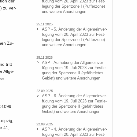
ti­on der
fü­gung vom 20. April 2023 zur Fest­
le­gung der Sperr­zo­ne I (Puf­fer­zo­ne)
r) zu ver­
und wei­te­re An­ord­nun­gen
25.11.2025
ASP - 5. Än­de­rung der All­ge­mein­ver­
fü­gung vom 20. April 2023 zur Fest­
le­gung der Sperr­zo­ne I (Puf­fer­zo­ne)
chen Zu­
und wei­te­re An­ord­nun­gen
25.11.2025
ASP - Auf­he­bung der All­ge­mein­ver­
d tritt
fü­gung vom 19. Juli 2023 zur Fest­le­
r All­ge­
gung der Sperr­zo­ne II (ge­fähr­de­tes
Ge­biet) und wei­te­re An­ord­nun­gen
ter
22.09.2025
ASP - 6. Än­de­rung der All­ge­mein­ver­
fü­gung vom 19. Juli 2023 zur Fest­le­
gung der Sperr­zo­ne II (ge­fähr­de­tes
, 01099
Ge­biet) und wei­te­re An­ord­nun­gen
eip­zig,
22.09.2025
ße 41,
ASP - 4. Än­de­rung der All­ge­mein­ver­
fü­gung vom 20. April 2023 zur Fest­