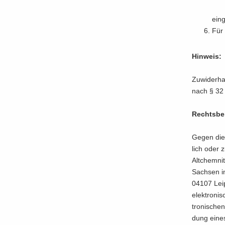
ein­
Für 
Hin­weis:
Zu­wi­der­h
nach § 32 
Rechts­be­
Gegen diese
lich oder z
Alt­chem­ni
Sach­sen in
04107 Leip­
elek­tro­ni
tro­ni­sche
dung eines