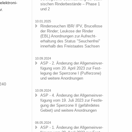
lek­tro­ni­
si­schen Rin­der­be­stän­de – Phase 1
und 2
r.
10.01.2025
Rin­der­seu­chen IBR/ IPV, Bru­cel­lo­se
der Rin­der; Leu­ko­se der Rin­der
(EBL) An­ord­nun­gen zur Auf­recht­
erhal­tung des Sta­tus "Seu­chen­frei"
in­ner­halb des Frei­staa­tes Sach­sen
10.09.2024
ASP - 2. Än­de­rung der All­ge­mein­ver­
fü­gung vom 20. April 2023 zur Fest­
le­gung der Sperr­zo­ne I (Puf­fer­zo­ne)
und wei­te­re An­ord­nun­gen
 240
10.09.2024
ASP - 4. Än­de­rung der All­ge­mein­ver­
fü­gung vom 19. Juli 2023 zur Fest­le­
gung der Sperr­zo­ne II (ge­fähr­de­tes
Ge­biet) und wei­te­re An­ord­nun­gen
06.05.2024
ASP - 1. Än­de­rung der All­ge­mein­ver­