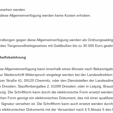
ge­se­hen wer­den.
diese All­ge­mein­ver­fü­gung wer­den keine Kos­ten er­ho­ben.
and­lun­gen gegen diese All­ge­mein­ver­fü­gung wer­den als Ord­nungs­wid­rig­
des Tier­ge­sund­heits­ge­set­zes mit Geld­bu­ßen bis zu 30 000 Euro ge­ahn
helfs­be­leh­rung
 All­ge­mein­ver­fü­gung kann in­ner­halb eines Mo­nats nach Be­kannt­ga­be
ur Nie­der­schrift Wi­der­spruch ein­ge­legt wer­den bei der Lan­des­di­rek­ti­o
t­zer Stra­ße 41, 09120 Chem­nitz, oder den Dienst­stel­len der Lan­des­di­rek
 Dres­den, Stauf­fen­berg­al­lee 2, 01099 Dres­den, oder in Leip­zig, Brau­s
zig. Die Schrift­form kann durch die elek­tro­ni­sche Form er­setzt wer­de
­schen Form ge­nügt ein elek­tro­ni­sches Do­ku­ment, das mit einer qua­li­fi­zie
n Si­gna­tur ver­se­hen ist. Die Schrift­form kann auch er­setzt wer­den durc
 elek­tro­ni­schen Do­ku­ments mit der Ver­sand­art nach § 5 Ab­satz 5 des 