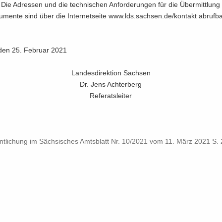
ie Adres­sen und die tech­ni­schen An­for­de­run­gen für die Über­mitt­lung e
­men­te sind über die In­ter­net­sei­te www.lds.sach­sen.de/kon­takt ab­ruf­ba
den 25. Fe­bru­ar 2021
Lan­des­di­rek­ti­on Sach­sen
Dr. Jens Ach­ter­berg
Re­fe­rats­lei­ter
fent­li­chung im Säch­si­sches Amts­blatt Nr.​ 10/​2021 vom 11.​ März 2021 S.​