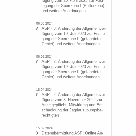
fü­gung vom 20. April 2023 zur Fest­
le­gung der Sperr­zo­ne I (Puf­fer­zo­ne)
und wei­te­re An­ord­nun­gen
06.05.2024
ASP - 3. Än­de­rung der All­ge­mein­ver­
fü­gung vom 19. Juli 2023 zur Fest­le­
gung der Sperr­zo­ne II (ge­fähr­de­tes
Ge­biet) und wei­te­re An­ord­nun­gen
06.05.2024
ASP - 2. Än­de­rung der All­ge­mein­ver­
fü­gung vom 19. Juli 2023 zur Fest­le­
gung der Sperr­zo­ne II (ge­fähr­de­tes
Ge­biet) und wei­te­re An­ord­nun­gen
18.04.2024
ASP - 2. Än­de­rung der All­ge­mein­ver­
fü­gung vom 3. No­vem­ber 2022 zur
An­zei­ge­pflicht, Mit­wir­kung und Ent­
schä­di­gung der Jagd­aus­übungs­be­
rech­tig­ten
15.02.2024
Da­ten­über­mitt­lung ASP; On­line An­