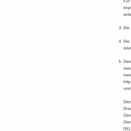
Für 
Imp­
an­l
Die 
Die 
stän­
Dies
zwei
mein
http
und 
Dien
Dres
Dien
Dien
091