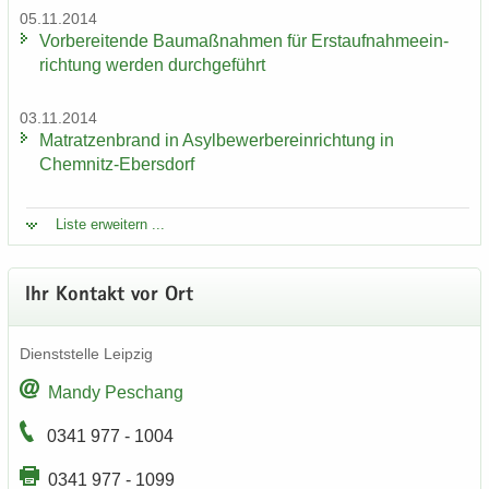
05.11.2014
Vor­be­rei­ten­de Bau­maß­nah­men für Erst­auf­nah­me­ein­
rich­tung wer­den durch­ge­führt
03.11.2014
Ma­trat­zen­brand in Asyl­be­wer­ber­ein­rich­tung in
Chemnitz-​Ebersdorf
Liste er­wei­tern ...
Ihr Kon­takt vor Ort
Dienst­stel­le Leip­zig
Mandy Peschang
0341 977 - 1004
0341 977 - 1099