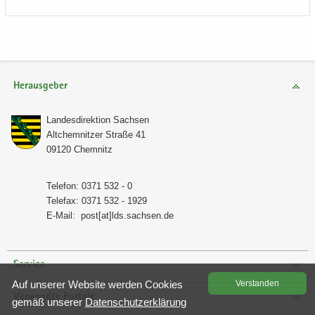
Herausgeber
Lan­des­di­rek­ti­on Sach­sen
Alt­chem­nit­zer Stra­ße 41
09120 Chem­nitz
Te­le­fon: 0371 532 - 0
Te­le­fax: 0371 532 - 1929
E-​Mail:
post[at]lds.sach­sen.de
Service
Auf un­se­rer Web­site wer­den Coo­kies
Ver­stan­den
Verwandte Portale
gemäß un­se­rer
Da­ten­schutz­er­klä­rung