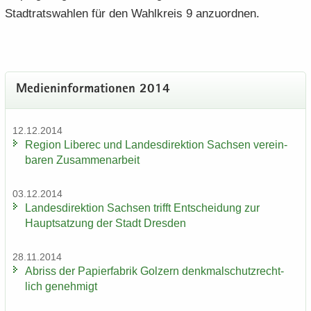
Stadt­rats­wah­len für den Wahl­kreis 9 an­zu­ord­nen.
Me­di­en­in­for­ma­tio­nen 2014
12.12.2014
Re­gi­on Li­be­rec und Lan­des­di­rek­ti­on Sach­sen ver­ein­
ba­ren Zu­sam­men­ar­beit
03.12.2014
Lan­des­di­rek­ti­on Sach­sen trifft Ent­schei­dung zur
Haupt­sat­zung der Stadt Dres­den
28.11.2014
Ab­riss der Pa­pier­fa­brik Golz­ern denk­mal­schutz­recht­
lich ge­neh­migt