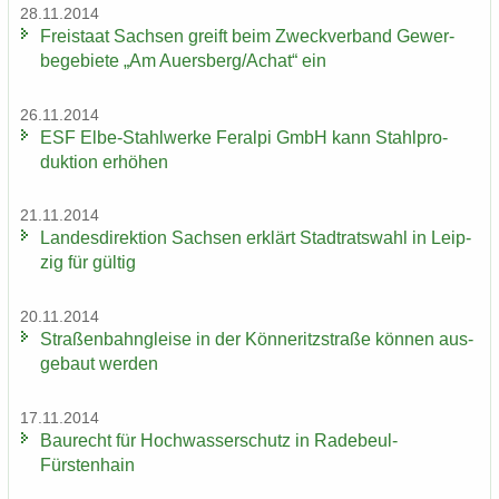
28.11.2014
Frei­staat Sach­sen greift beim Zweck­ver­band Ge­wer­
be­ge­bie­te „Am Au­ers­berg/Achat“ ein
26.11.2014
ESF Elbe-​Stahlwerke Fer­al­pi GmbH kann Stahl­pro­
duk­ti­on er­hö­hen
21.11.2014
Lan­des­di­rek­ti­on Sach­sen er­klärt Stadt­rats­wahl in Leip­
zig für gül­tig
20.11.2014
Stra­ßen­bahn­glei­se in der Kön­ne­ritz­stra­ße kön­nen aus­
ge­baut wer­den
17.11.2014
Bau­recht für Hoch­was­ser­schutz in Radebeul-​
Fürstenhain