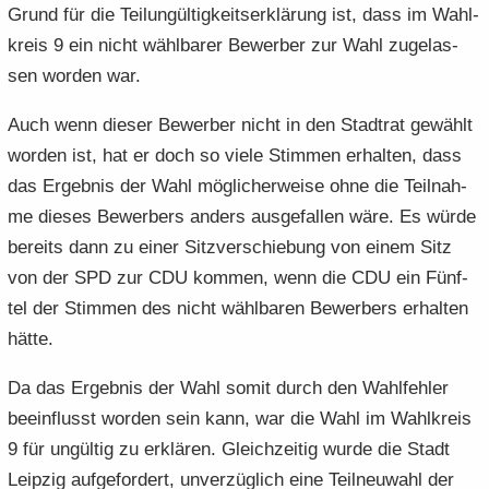
Grund für die Tei­lun­gül­tig­keits­er­klä­rung ist, dass im Wahl­
e
e
­
t
a
­
kreis 9 ein nicht wähl­ba­rer Be­wer­ber zur Wahl zu­ge­las­
n
n
o
i
­
m
­
­
n
­
sen wor­den war.
t
a
d
d
o
i
­
e
e
n
Auch wenn die­ser Be­wer­ber nicht in den Stadt­rat ge­wählt
­
t
N
N
o
i
wor­den ist, hat er doch so viele Stim­men er­hal­ten, dass
a
a
n
­
das Er­geb­nis der Wahl mög­li­cher­wei­se ohne die Teil­nah­
­
­
o
me die­ses Be­wer­bers an­ders aus­ge­fal­len wäre. Es würde
v
v
n
i
be­reits dann zu einer Sitz­ver­schie­bung von einem Sitz
i
­
­
von der SPD zur CDU kom­men, wenn die CDU ein Fünf­
g
g
tel der Stim­men des nicht wähl­ba­ren Be­wer­bers er­hal­ten
a
a
hätte.
­
­
t
t
Da das Er­geb­nis der Wahl somit durch den Wahl­feh­ler
i
i
be­ein­flusst wor­den sein kann, war die Wahl im Wahl­kreis
­
­
o
o
9 für un­gül­tig zu er­klä­ren. Gleich­zei­tig wurde die Stadt
n
n
Leip­zig auf­ge­for­dert, un­ver­züg­lich eine Teil­neu­wahl der