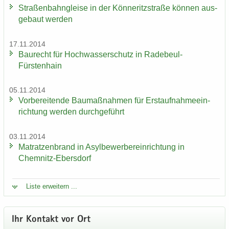
Stra­ßen­bahn­glei­se in der Kön­ne­ritz­stra­ße kön­nen aus­
ge­baut wer­den
17.11.2014
Bau­recht für Hoch­was­ser­schutz in Radebeul-​
Fürstenhain
05.11.2014
Vor­be­rei­ten­de Bau­maß­nah­men für Erst­auf­nah­me­ein­
rich­tung wer­den durch­ge­führt
03.11.2014
Ma­trat­zen­brand in Asyl­be­wer­ber­ein­rich­tung in
Chemnitz-​Ebersdorf
Liste er­wei­tern ...
Ihr Kon­takt vor Ort