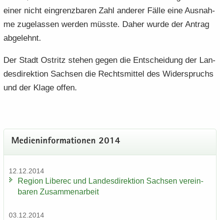
einer nicht ein­grenz­ba­ren Zahl an­de­rer Fälle eine Aus­nah­
me zu­ge­las­sen wer­den müss­te. Daher wurde der An­trag
ab­ge­lehnt.
Der Stadt Ost­ritz ste­hen gegen die Ent­schei­dung der Lan­
des­di­rek­ti­on Sach­sen die Rechts­mit­tel des Wi­der­spruchs
und der Klage offen.
Me­di­en­in­for­ma­tio­nen 2014
12.12.2014
Re­gi­on Li­be­rec und Lan­des­di­rek­ti­on Sach­sen ver­ein­
ba­ren Zu­sam­men­ar­beit
03.12.2014