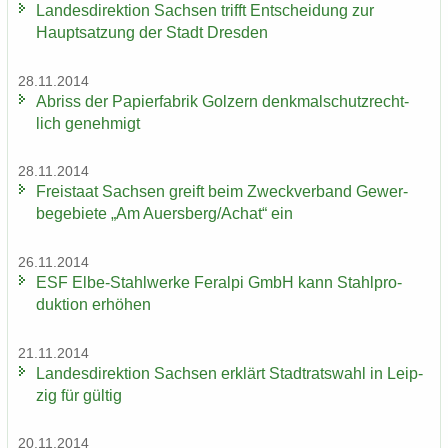
Lan­des­di­rek­ti­on Sach­sen trifft Ent­schei­dung zur
Haupt­sat­zung der Stadt Dres­den
28.11.2014
Ab­riss der Pa­pier­fa­brik Golz­ern denk­mal­schutz­recht­
lich ge­neh­migt
28.11.2014
Frei­staat Sach­sen greift beim Zweck­ver­band Ge­wer­
be­ge­bie­te „Am Au­ers­berg/Achat“ ein
26.11.2014
ESF Elbe-​Stahlwerke Fer­al­pi GmbH kann Stahl­pro­
duk­ti­on er­hö­hen
21.11.2014
Lan­des­di­rek­ti­on Sach­sen er­klärt Stadt­rats­wahl in Leip­
zig für gül­tig
20.11.2014