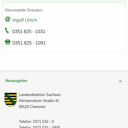
Dienst­stel­le Dres­den
In­golf Ul­rich
0351 825 - 1031
0351 825 - 1091
Herausgeber
Lan­des­di­rek­ti­on Sach­sen
Alt­chem­nit­zer Stra­ße 41
09120 Chem­nitz
Te­le­fon: 0371 532 - 0
Te­le­fax: 0371 532 - 1929