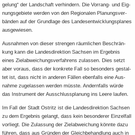
ge­lung“ der Land­schaft ver­hin­dern. Die Vorrang-​ und Eig­
nungs­ge­bie­te wer­den von den Re­gio­na­len Pla­nungs­ver­
bän­den auf der Grund­la­ge des Lan­des­ent­wick­lungs­pla­nes
aus­ge­wie­sen.
Aus­nah­men von die­ser stren­gen räum­li­chen Be­schrän­
kung kann die Lan­des­di­rek­ti­on Sach­sen im Er­geb­nis
eines Ziel­ab­wei­chungs­ver­fah­rens zu­las­sen. Dies setzt
aber vor­aus, dass der kon­kre­te Fall so be­son­ders ge­stal­
tet ist, dass nicht in an­de­ren Fäl­len eben­falls eine Aus­
nah­me zu­ge­las­sen wer­den müss­te. An­dern­falls würde
das In­stru­ment der Aus­schluss­pla­nung ins Leere lau­fen.
Im Fall der Stadt Ost­ritz ist die Lan­des­di­rek­ti­on Sach­sen
zu dem Er­geb­nis ge­langt, dass kein be­son­de­rer Ein­zel­fall
vor­liegt. Die Zu­las­sung der Ziel­ab­wei­chung könn­te dazu
füh­ren, dass aus Grün­den der Gleich­be­hand­lung auch in