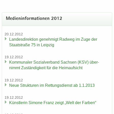
Me­di­en­in­for­ma­tio­nen 2012
20.12.2012
Lan­des­di­rek­ti­on ge­neh­migt Rad­weg im Zuge der
Staat­stra­ße 75 in Leip­zig
19.12.2012
Kom­mu­na­ler So­zi­al­ver­band Sach­sen (KSV) über­
nimmt Zu­stän­dig­keit für die Heim­auf­sicht
19.12.2012
Neue Struk­tu­ren im Ret­tungs­dienst ab 1.1.2013
19.12.2012
Künst­le­rin Si­mo­ne Franz zeigt „Welt der Far­ben“