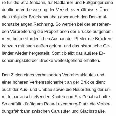
re für die Stra­ßen­bahn, für Rad­fah­rer und Fuß­gän­ger eine
deut­li­che Ver­bes­se­rung der Ver­kehrs­ver­hält­nis­se. Über­
dies trägt der Brü­cken­aus­bau aber auch den Denk­mal­
schutz­be­lan­gen Rech­nung. So wer­den bei der an­ste­hen­
den Ver­brei­te­rung die Pro­por­tio­nen der Brü­cke auf­ge­nom­
men, beim er­for­der­li­chen Aus­bau der Pfei­ler die Brü­cken­
kan­zeln mit nach außen ge­führt und das his­to­ri­sche Ge­
län­der wie­der her­ge­stellt. Somit bleibt das äu­ße­re Er­
schei­nungs­bild der Brü­cke wei­test­ge­hend er­hal­ten.
Den Zie­len eines ver­bes­ser­ten Ver­kehrs­ab­lau­fes und
einer hö­he­ren Ver­kehrs­si­cher­heit an der Brü­cke dient
auch der Aus- und Umbau sowie die Neu­ord­nung der un­
mit­tel­bar an­schlie­ßen­den Kno­ten und Stra­ßen­ab­schnit­te.
So ent­fällt künf­tig am Rosa-​Luxemburg-Platz die Ver­bin­
dungs­fahr­bahn zwi­schen Ca­rus­ufer und Gla­cis­stra­ße.