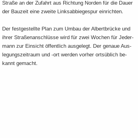
Stra­ße an der Zu­fahrt aus Rich­tung Nor­den für die Dauer
der Bau­zeit eine zwei­te Links­ab­bie­ge­spur ein­rich­ten.
Der fest­ge­stell­te Plan zum Umbau der Al­bert­brü­cke und
ihrer Stra­ßen­an­schlüs­se wird für zwei Wo­chen für Je­der­
mann zur Ein­sicht öf­fent­lich aus­ge­legt. Der ge­naue Aus­
le­gungs­zeit­raum und -ort wer­den vor­her orts­üb­lich be­
kannt ge­macht.