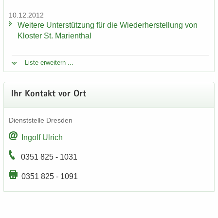
10.12.2012
Wei­te­re Un­ter­stüt­zung für die Wie­der­her­stel­lung von
Klos­ter St. Ma­ri­en­thal
Liste er­wei­tern ...
Ihr Kon­takt vor Ort
Dienst­stel­le Dres­den
In­golf Ul­rich
0351 825 - 1031
0351 825 - 1091