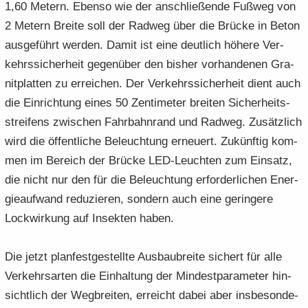
1,60 Me­tern. Eben­so wie der an­schlie­ßen­de Fuß­weg von
2 Me­tern Brei­te soll der Rad­weg über die Brü­cke in Beton
aus­ge­führt wer­den. Damit ist eine deut­lich hö­he­re Ver­
kehrs­si­cher­heit ge­gen­über den bis­her vor­han­de­nen Gra­
nit­plat­ten zu er­rei­chen. Der Ver­kehrs­si­cher­heit dient auch
die Ein­rich­tung eines 50 Zen­ti­me­ter brei­ten Si­cher­heits­
strei­fens zwi­schen Fahr­bahn­rand und Rad­weg. Zu­sätz­lich
wird die öf­fent­li­che Be­leuch­tung er­neu­ert. Zu­künf­tig kom­
men im Be­reich der Brü­cke LED-​Leuchten zum Ein­satz,
die nicht nur den für die Be­leuch­tung er­for­der­li­chen En­er­
gie­auf­wand re­du­zie­ren, son­dern auch eine ge­rin­ge­re
Lock­wir­kung auf In­sek­ten haben.
Die jetzt plan­fest­ge­stell­te Aus­bau­brei­te si­chert für alle
Ver­kehrs­ar­ten die Ein­hal­tung der Min­dest­pa­ra­me­ter hin­
sicht­lich der Weg­brei­ten, er­reicht dabei aber ins­be­son­de­