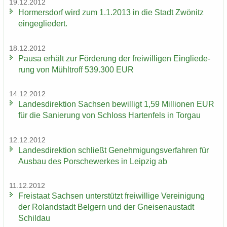
19.12.2012
Hor­mers­dorf wird zum 1.1.2013 in die Stadt Zwö­nitz
ein­ge­glie­dert.
18.12.2012
Pausa er­hält zur För­de­rung der frei­wil­li­gen Ein­glie­de­
rung von Mühl­troff 539.300 EUR
14.12.2012
Lan­des­di­rek­ti­on Sach­sen be­wil­ligt 1,59 Mil­lio­nen EUR
für die Sa­nie­rung von Schloss Har­ten­fels in Tor­gau
12.12.2012
Lan­des­di­rek­ti­on schließt Ge­neh­mi­gungs­ver­fah­ren für
Aus­bau des Por­sche­wer­kes in Leip­zig ab
11.12.2012
Frei­staat Sach­sen un­ter­stützt frei­wil­li­ge Ver­ei­ni­gung
der Ro­land­stadt Bel­gern und der Gnei­sen­au­stadt
Schildau