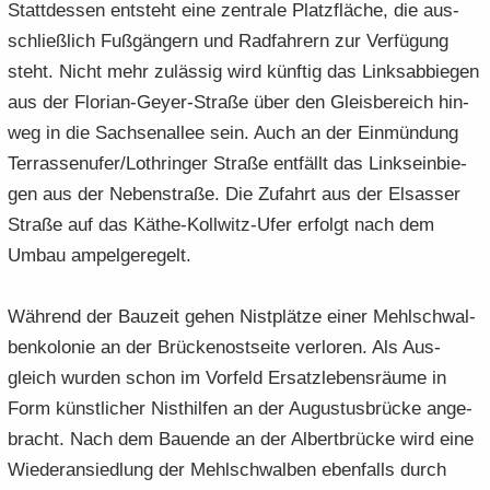
Statt­des­sen ent­steht eine zen­tra­le Platz­flä­che, die aus­
schließ­lich Fuß­gän­gern und Rad­fah­rern zur Ver­fü­gung
steht. Nicht mehr zu­läs­sig wird künf­tig das Links­ab­bie­gen
aus der Florian-​Geyer-Straße über den Gleis­be­reich hin­
weg in die Sach­sen­al­lee sein. Auch an der Ein­mün­dung
Ter­ras­sen­ufer/Loth­rin­ger Stra­ße ent­fällt das Links­ein­bie­
gen aus der Ne­ben­stra­ße. Die Zu­fahrt aus der El­sas­ser
Stra­ße auf das Käthe-​Kollwitz-Ufer er­folgt nach dem
Umbau am­pel­ge­re­gelt.
Wäh­rend der Bau­zeit gehen Nist­plät­ze einer Mehl­schwal­
ben­ko­lo­nie an der Brü­cken­ost­sei­te ver­lo­ren. Als Aus­
gleich wur­den schon im Vor­feld Er­satz­le­bens­räu­me in
Form künst­li­cher Nist­hil­fen an der Au­gus­tus­brü­cke an­ge­
bracht. Nach dem Bau­en­de an der Al­bert­brü­cke wird eine
Wie­der­an­sied­lung der Mehl­schwal­ben eben­falls durch