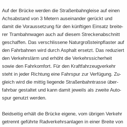
Auf der Brü­cke wer­den die Stra­ßen­bahn­glei­se auf einen
Achs­ab­stand von 3 Me­tern aus­ein­an­der ge­rückt und
damit die Vor­aus­set­zung für den künf­ti­gen Ein­satz brei­te­
rer Tram­bahn­wa­gen auch auf die­sem Stre­cken­ab­schnitt
ge­schaf­fen. Das ver­schlis­se­ne Na­tur­groß­stein­pflas­ter auf
den Fahr­bah­nen wird durch Asphalt er­setzt. Das re­du­ziert
den Ver­kehrs­lärm und er­höht die Ver­kehrs­si­cher­heit
sowie den Fahr­kom­fort. Für den Kraft­fahr­zeug­ver­kehr
steht in jeder Rich­tung eine Fahr­spur zur Ver­fü­gung. Zu­
gleich wird die mit­tig lie­gen­de Stra­ßen­bahn­tras­se über­
fahr­bar ge­stal­tet und kann damit je­weils als zwei­te Au­to­
spur ge­nutzt wer­den.
Beid­sei­tig er­hält die Brü­cke ei­ge­ne, vom üb­ri­gen Ver­kehr
ge­trennt ge­führ­te Rad­ver­kehrs­an­la­gen in einer Brei­te von