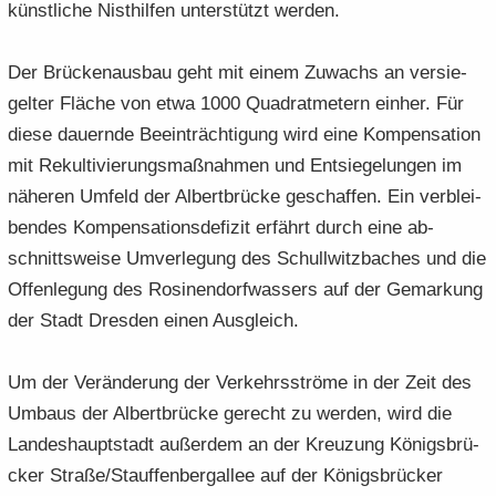
künst­li­che Nist­hil­fen un­ter­stützt wer­den.
Der Brü­cken­aus­bau geht mit einem Zu­wachs an ver­sie­
gel­ter Flä­che von etwa 1000 Qua­drat­me­tern ein­her. Für
diese dau­ern­de Be­ein­träch­ti­gung wird eine Kom­pen­sa­ti­on
mit Re­kul­ti­vie­rungs­maß­nah­men und Ent­sie­ge­lun­gen im
nä­he­ren Um­feld der Al­bert­brü­cke ge­schaf­fen. Ein ver­blei­
ben­des Kom­pen­sa­ti­ons­de­fi­zit er­fährt durch eine ab­
schnitts­wei­se Um­ver­le­gung des Schull­witz­ba­ches und die
Of­fen­le­gung des Ro­si­nen­dorf­was­sers auf der Ge­mar­kung
der Stadt Dres­den einen Aus­gleich.
Um der Ver­än­de­rung der Ver­kehrs­strö­me in der Zeit des
Um­baus der Al­bert­brü­cke ge­recht zu wer­den, wird die
Lan­des­haupt­stadt au­ßer­dem an der Kreu­zung Kö­nigs­brü­
cker Stra­ße/Stauf­fen­berg­al­lee auf der Kö­nigs­brü­cker