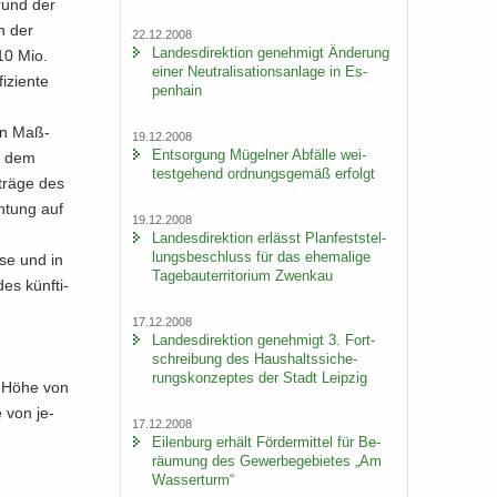
rund der
n der
22.12.2008
Lan­des­di­rek­ti­on ge­neh­migt Än­de­rung
 10 Mio.
einer Neu­tra­li­sa­ti­ons­an­la­ge in Es­
zi­en­te
pen­hain
den Maß­
19.12.2008
Ent­sor­gung Mü­gel­ner Ab­fäl­le wei­
it dem
test­ge­hend ord­nungs­ge­mäß er­folgt
trä­ge des
ch­tung auf
19.12.2008
Lan­des­di­rek­ti­on er­lässt Plan­fest­stel­
lungs­be­schluss für das ehe­ma­li­ge
­se und in
Ta­ge­bau­ter­ri­to­ri­um Zwenkau
es künf­ti­
17.12.2008
Lan­des­di­rek­ti­on ge­neh­migt 3. Fort­
schrei­bung des Haus­halts­si­che­
rungs­kon­zep­tes der Stadt Leip­zig
in Höhe von
 von je­
17.12.2008
Ei­len­burg er­hält För­der­mit­tel für Be­
räu­mung des Ge­wer­be­ge­bie­tes „Am
Was­ser­turm“