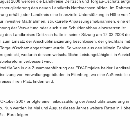
­gust 2008 wer­den die Land­krei­se De­litzsch und Torgau-​Oschatz auf­g
iets­neu­glie­de­rung den neuen Land­kreis Nord­sach­sen bil­den. Im Rah­me
­rung er­hält jeder Land­kreis eine fi­nan­zi­el­le Un­ter­stüt­zung in Höhe von
ür in­ves­ti­ve Maß­nah­men, struk­tu­rel­le An­pas­sungs­maß­nah­men, eine ef­fi­
h­tung der Ver­wal­tung oder auch zum Schul­den­ab­bau ein­zu­set­zen ist.
tag des Land­krei­ses De­litzsch hatte in sei­ner Sit­zung am 12.03.2008 
 zum Ein­satz der An­schub­fi­nan­zie­rung be­schlos­sen, der gleich­falls m
 Tor­gau/Oschatz ab­ge­stimmt wurde. So wer­den aus den Mit­teln Fehl­be­
es ge­deckt, wo­durch des­sen wirt­schaft­li­che Leis­tungs­fä­hig­keit in Aus­ri
e­biets­re­form ver­bes­sert wird.
it­tel flie­ßen in die Zu­sam­men­füh­rung der EDV-​Projekte bei­der Land­krei
d­set­zung von Ver­wal­tungs­ge­bäu­den in Ei­len­burg, wo eine Au­ßen­stel­le d
ei­ses ihren Platz fin­den wird.
 Ok­to­ber 2007 er­folg­te eine Teil­aus­zah­lung der An­schub­fi­nan­zie­rung 
o. Nun wer­den im Mai und Au­gust die­ses Jah­res wei­te­re Raten in Höhe
io. Euro fol­gen.