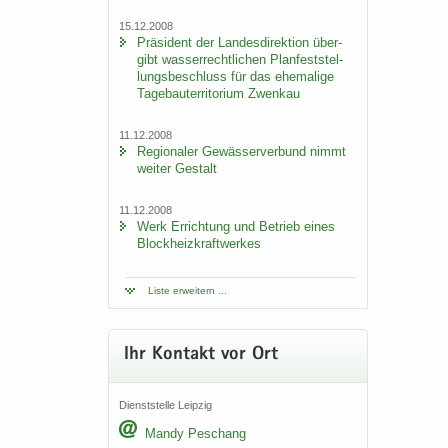
15.12.2008
Prä­si­dent der Lan­des­di­rek­ti­on über­
gibt was­ser­recht­li­chen Plan­fest­stel­
lungs­be­schluss für das ehe­ma­li­ge
Ta­ge­bau­ter­ri­to­ri­um Zwenkau
11.12.2008
Re­gio­na­ler Ge­wäs­ser­ver­bund nimmt
wei­ter Ge­stalt
11.12.2008
Werk Er­rich­tung und Be­trieb eines
Block­heiz­kraft­wer­kes
Liste er­wei­tern ...
Ihr Kon­takt vor Ort
Dienst­stel­le Leip­zig
Mandy Peschang