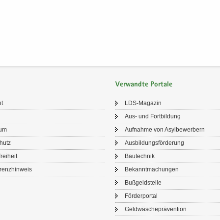
Verwandte Portale
ht
LDS-​Magazin
Aus- und Fort­bil­dung
sum
Auf­nah­me von Asyl­be­wer­bern
chutz
Aus­bil­dungs­för­de­rung
frei­heit
Bau­tech­nik
renz­hin­weis
Be­kannt­ma­chun­gen
Buß­geld­stel­le
För­der­por­tal
Geld­wä­sche­prä­ven­ti­on