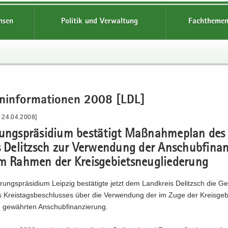
hsen
Politik und Verwaltung
Fachthemen
en­in­for­ma­tio­nen 2008 [LDL]
- 24.04.2008]
rungs­prä­si­di­um be­stä­tigt Maß­nah­me­plan de
s De­litzsch zur Ver­wen­dung der An­schub­fi­nan
 Rah­men der Kreis­ge­biets­neu­glie­de­rung
rungs­prä­si­di­um Leip­zig be­stä­tig­te jetzt dem Land­kreis De­litzsch die G
s Kreis­tags­be­schlus­ses über die Ver­wen­dung der im Zuge der Kreis­ge­b
g ge­währ­ten An­schub­fi­nan­zie­rung.