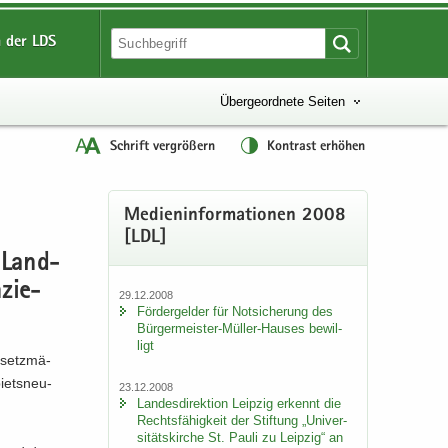
 der LDS
Übergeordnete Seiten
Schrift vergrößern
Kontrast erhöhen
Me­di­en­in­for­ma­tio­nen 2008
[LDL]
s Land­
­zie­
29.12.2008
För­der­gel­der für Not­si­che­rung des
Bürgermeister-​Müller-Hauses be­wil­
ligt
e­setz­mä­
iets­neu­
23.12.2008
Lan­des­di­rek­ti­on Leip­zig er­kennt die
Rechts­fä­hig­keit der Stif­tung „Uni­ver­
si­täts­kir­che St. Pauli zu Leip­zig“ an