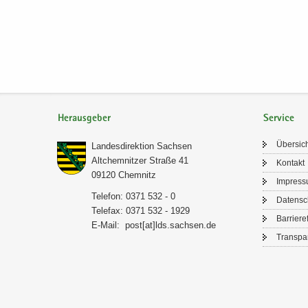
Herausgeber
Service
Über­sic
Lan­des­di­rek­ti­on Sach­sen
Alt­chem­nit­zer Stra­ße 41
Kon­takt
09120 Chem­nitz
Im­pres­
Te­le­fon: 0371 532 - 0
Da­ten­s
Te­le­fax: 0371 532 - 1929
Bar­rie­re­
E-​Mail:
post[at]lds.sach­sen.de
Trans­pa­