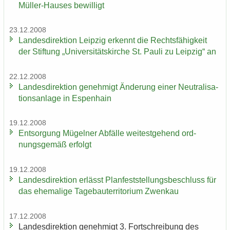
Müller-Hauses be­wil­ligt
23.12.2008
Lan­des­di­rek­ti­on Leip­zig er­kennt die Rechts­fä­hig­keit
der Stif­tung „Uni­ver­si­täts­kir­che St. Pauli zu Leip­zig“ an
22.12.2008
Lan­des­di­rek­ti­on ge­neh­migt Än­de­rung einer Neu­tra­li­sa­
ti­ons­an­la­ge in Es­pen­hain
19.12.2008
Ent­sor­gung Mü­gel­ner Ab­fäl­le wei­test­ge­hend ord­
nungs­ge­mäß er­folgt
19.12.2008
Lan­des­di­rek­ti­on er­lässt Plan­fest­stel­lungs­be­schluss für
das ehe­ma­li­ge Ta­ge­bau­ter­ri­to­ri­um Zwenkau
17.12.2008
Lan­des­di­rek­ti­on ge­neh­migt 3. Fort­schrei­bung des