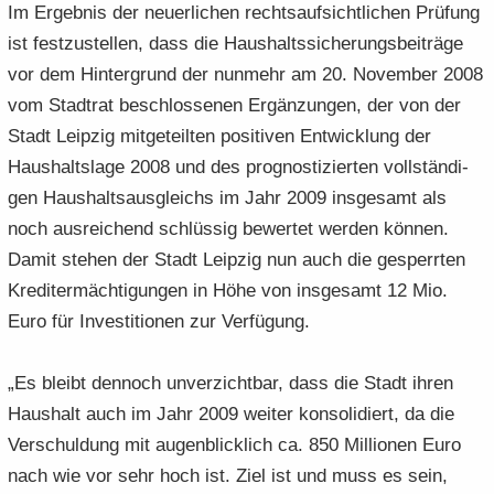
Im Er­geb­nis der neu­er­li­chen rechts­auf­sicht­li­chen Prü­fung
ist fest­zu­stel­len, dass die Haus­halts­si­che­rungs­bei­trä­ge
vor dem Hin­ter­grund der nun­mehr am 20. No­vem­ber 2008
vom Stadt­rat be­schlos­se­nen Er­gän­zun­gen, der von der
Stadt Leip­zig mit­ge­teil­ten po­si­ti­ven Ent­wick­lung der
Haus­halts­la­ge 2008 und des pro­gnos­ti­zier­ten voll­stän­di­
gen Haus­halts­aus­gleichs im Jahr 2009 ins­ge­samt als
noch aus­rei­chend schlüs­sig be­wer­tet wer­den kön­nen.
Damit ste­hen der Stadt Leip­zig nun auch die ge­sperr­ten
Kre­dit­er­mäch­ti­gun­gen in Höhe von ins­ge­samt 12 Mio.
Euro für In­ves­ti­tio­nen zur Ver­fü­gung.
„Es bleibt den­noch un­ver­zicht­bar, dass die Stadt ihren
Haus­halt auch im Jahr 2009 wei­ter kon­so­li­diert, da die
Ver­schul­dung mit au­gen­blick­lich ca. 850 Mil­lio­nen Euro
nach wie vor sehr hoch ist. Ziel ist und muss es sein,