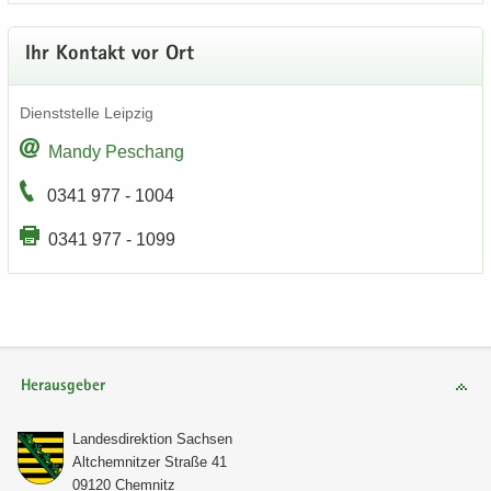
Ihr Kon­takt vor Ort
Dienst­stel­le Leip­zig
Mandy Peschang
0341 977 - 1004
0341 977 - 1099
Herausgeber
Lan­des­di­rek­ti­on Sach­sen
Alt­chem­nit­zer Stra­ße 41
09120 Chem­nitz