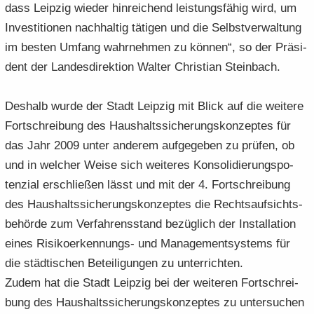
dass Leip­zig wie­der hin­rei­chend leis­tungs­fä­hig wird, um
In­ves­ti­tio­nen nach­hal­tig tä­ti­gen und die Selbst­ver­wal­tung
im bes­ten Um­fang wahr­neh­men zu kön­nen“, so der Prä­si­
dent der Lan­des­di­rek­ti­on Wal­ter Chris­ti­an Stein­bach.
Des­halb wurde der Stadt Leip­zig mit Blick auf die wei­te­re
Fort­schrei­bung des Haus­halts­si­che­rungs­kon­zep­tes für
das Jahr 2009 unter an­de­rem auf­ge­ge­ben zu prü­fen, ob
und in wel­cher Weise sich wei­te­res Kon­so­li­die­rungs­po­
ten­zi­al er­schlie­ßen lässt und mit der 4. Fort­schrei­bung
des Haus­halts­si­che­rungs­kon­zep­tes die Rechts­auf­sichts­
be­hör­de zum Ver­fah­rens­stand be­züg­lich der In­stal­la­ti­on
eines Risikoerkennungs-​ und Ma­nage­ment­sys­tems für
die städ­ti­schen Be­tei­li­gun­gen zu un­ter­rich­ten.
Zudem hat die Stadt Leip­zig bei der wei­te­ren Fort­schrei­
bung des Haus­halts­si­che­rungs­kon­zep­tes zu un­ter­su­chen