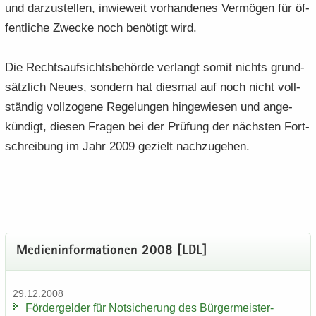
und dar­zu­stel­len, in­wie­weit vor­han­de­nes Ver­mö­gen für öf­
fent­li­che Zwe­cke noch be­nö­tigt wird.
Die Rechts­auf­sichts­be­hör­de ver­langt somit nichts grund­
sätz­lich Neues, son­dern hat dies­mal auf noch nicht voll­
stän­dig voll­zo­ge­ne Re­ge­lun­gen hin­ge­wie­sen und an­ge­
kün­digt, die­sen Fra­gen bei der Prü­fung der nächs­ten Fort­
schrei­bung im Jahr 2009 ge­zielt nach­zu­ge­hen.
Me­di­en­in­for­ma­tio­nen 2008 [LDL]
29.12.2008
För­der­gel­der für Not­si­che­rung des Bürgermeister-​