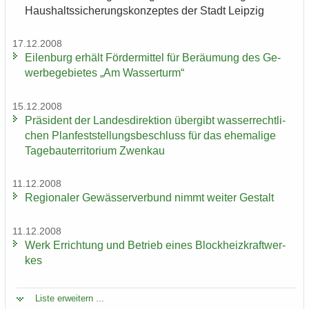
Haus­halts­si­che­rungs­kon­zep­tes der Stadt Leip­zig
17.12.2008
Ei­len­burg er­hält För­der­mit­tel für Be­räu­mung des Ge­
wer­be­ge­bie­tes „Am Was­ser­turm“
15.12.2008
Prä­si­dent der Lan­des­di­rek­ti­on über­gibt was­ser­recht­li­
chen Plan­fest­stel­lungs­be­schluss für das ehe­ma­li­ge
Ta­ge­bau­ter­ri­to­ri­um Zwenkau
11.12.2008
Re­gio­na­ler Ge­wäs­ser­ver­bund nimmt wei­ter Ge­stalt
11.12.2008
Werk Er­rich­tung und Be­trieb eines Block­heiz­kraft­wer­
kes
Liste er­wei­tern ...