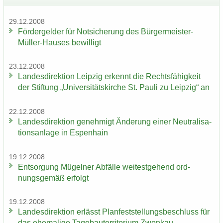
29.12.2008
För­der­gel­der für Not­si­che­rung des Bürgermeister-​
Müller-Hauses be­wil­ligt
23.12.2008
Lan­des­di­rek­ti­on Leip­zig er­kennt die Rechts­fä­hig­keit
der Stif­tung „Uni­ver­si­täts­kir­che St. Pauli zu Leip­zig“ an
22.12.2008
Lan­des­di­rek­ti­on ge­neh­migt Än­de­rung einer Neu­tra­li­sa­
ti­ons­an­la­ge in Es­pen­hain
19.12.2008
Ent­sor­gung Mü­gel­ner Ab­fäl­le wei­test­ge­hend ord­
nungs­ge­mäß er­folgt
19.12.2008
Lan­des­di­rek­ti­on er­lässt Plan­fest­stel­lungs­be­schluss für
das ehe­ma­li­ge Ta­ge­bau­ter­ri­to­ri­um Zwenkau