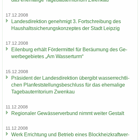
17.12.2008
Lan­des­di­rek­ti­on ge­neh­migt 3. Fort­schrei­bung des
Haus­halts­si­che­rungs­kon­zep­tes der Stadt Leip­zig
17.12.2008
Ei­len­burg er­hält För­der­mit­tel für Be­räu­mung des Ge­
wer­be­ge­bie­tes „Am Was­ser­turm“
15.12.2008
Prä­si­dent der Lan­des­di­rek­ti­on über­gibt was­ser­recht­li­
chen Plan­fest­stel­lungs­be­schluss für das ehe­ma­li­ge
Ta­ge­bau­ter­ri­to­ri­um Zwenkau
11.12.2008
Re­gio­na­ler Ge­wäs­ser­ver­bund nimmt wei­ter Ge­stalt
11.12.2008
Werk Er­rich­tung und Be­trieb eines Block­heiz­kraft­wer­