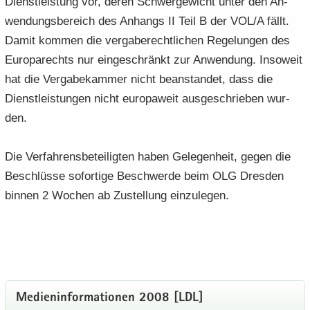
Dienst­leis­tung vor, deren Schwer­ge­wicht unter den An­
wen­dungs­be­reich des An­hangs II Teil B der VOL/A fällt.
Damit kom­men die ver­ga­be­recht­li­chen Re­ge­lun­gen des
Eu­ro­pa­rechts nur ein­ge­schränkt zur An­wen­dung. In­so­weit
hat die Ver­ga­be­kam­mer nicht be­an­stan­det, dass die
Dienst­leis­tun­gen nicht eu­ro­pa­weit aus­ge­schrie­ben wur­
den.
Die Ver­fah­rens­be­tei­lig­ten haben Ge­le­gen­heit, gegen die
Be­schlüs­se so­for­ti­ge Be­schwer­de beim OLG Dres­den
bin­nen 2 Wo­chen ab Zu­stel­lung ein­zu­le­gen.
Me­di­en­in­for­ma­tio­nen 2008 [LDL]