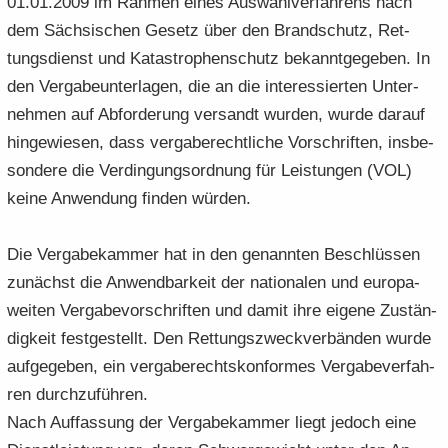
01.01.2009 im Rah­men eines Aus­wahl­ver­fah­rens nach
dem Säch­si­schen Ge­setz über den Brand­schutz, Ret­
tungs­dienst und Ka­ta­stro­phen­schutz be­kannt­ge­ge­ben. In
den Ver­ga­be­un­ter­la­gen, die an die in­ter­es­sier­ten Un­ter­
neh­men auf Ab­for­de­rung ver­sandt wur­den, wurde dar­auf
hin­ge­wie­sen, dass ver­ga­be­recht­li­che Vor­schrif­ten, ins­be­
son­de­re die Ver­din­gungs­ord­nung für Leis­tun­gen (VOL)
keine An­wen­dung fin­den wür­den.
Die Ver­ga­be­kam­mer hat in den ge­nann­ten Be­schlüs­sen
zu­nächst die An­wend­bar­keit der na­tio­na­len und eu­ro­pa­
wei­ten Ver­ga­be­vor­schrif­ten und damit ihre ei­ge­ne Zu­stän­
dig­keit fest­ge­stellt. Den Ret­tungs­zweck­ver­bän­den wurde
auf­ge­ge­ben, ein ver­ga­be­rechts­kon­for­mes Ver­ga­be­ver­fah­
ren durch­zu­füh­ren.
Nach Auf­fas­sung der Ver­ga­be­kam­mer liegt je­doch eine