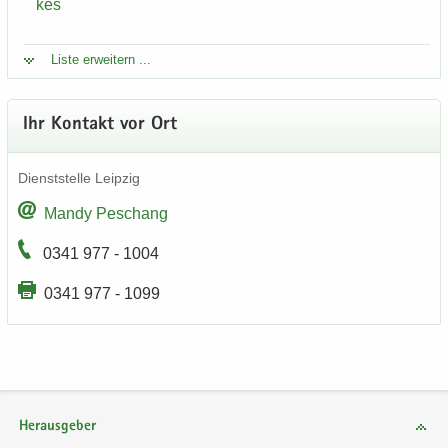
kes
Liste er­wei­tern ...
Ihr Kon­takt vor Ort
Dienst­stel­le Leip­zig
Mandy Peschang
0341 977 - 1004
0341 977 - 1099
Herausgeber