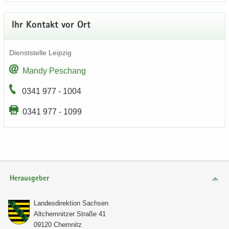
Ihr Kon­takt vor Ort
Dienst­stel­le Leip­zig
Mandy Peschang
0341 977 - 1004
0341 977 - 1099
Herausgeber
Lan­des­di­rek­ti­on Sach­sen
Alt­chem­nit­zer Stra­ße 41
09120 Chem­nitz