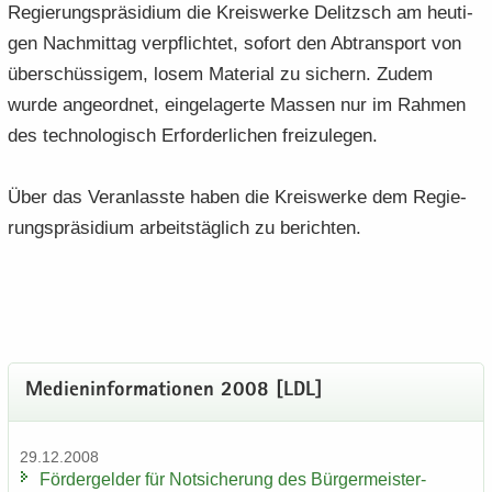
Re­gie­rungs­prä­si­di­um die Kreis­wer­ke De­litzsch am heu­ti­
gen Nach­mit­tag ver­pflich­tet, so­fort den Ab­trans­port von
über­schüs­si­gem, losem Ma­te­ri­al zu si­chern. Zudem
wurde an­ge­ord­net, ein­ge­la­ger­te Mas­sen nur im Rah­men
des tech­no­lo­gisch Er­for­der­li­chen frei­zu­le­gen.
Über das Ver­an­lass­te haben die Kreis­wer­ke dem Re­gie­
rungs­prä­si­di­um ar­beits­täg­lich zu be­rich­ten.
Me­di­en­in­for­ma­tio­nen 2008 [LDL]
29.12.2008
För­der­gel­der für Not­si­che­rung des Bürgermeister-​