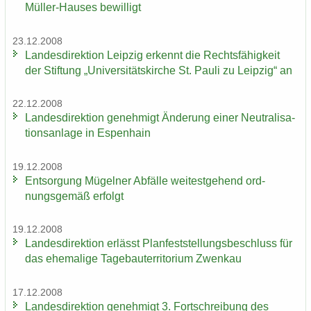
Müller-Hauses be­wil­ligt
23.12.2008
Lan­des­di­rek­ti­on Leip­zig er­kennt die Rechts­fä­hig­keit
der Stif­tung „Uni­ver­si­täts­kir­che St. Pauli zu Leip­zig“ an
22.12.2008
Lan­des­di­rek­ti­on ge­neh­migt Än­de­rung einer Neu­tra­li­sa­
ti­ons­an­la­ge in Es­pen­hain
19.12.2008
Ent­sor­gung Mü­gel­ner Ab­fäl­le wei­test­ge­hend ord­
nungs­ge­mäß er­folgt
19.12.2008
Lan­des­di­rek­ti­on er­lässt Plan­fest­stel­lungs­be­schluss für
das ehe­ma­li­ge Ta­ge­bau­ter­ri­to­ri­um Zwenkau
17.12.2008
Lan­des­di­rek­ti­on ge­neh­migt 3. Fort­schrei­bung des