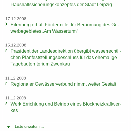
Haus­halts­si­che­rungs­kon­zep­tes der Stadt Leip­zig
17.12.2008
Ei­len­burg er­hält För­der­mit­tel für Be­räu­mung des Ge­
wer­be­ge­bie­tes „Am Was­ser­turm“
15.12.2008
Prä­si­dent der Lan­des­di­rek­ti­on über­gibt was­ser­recht­li­
chen Plan­fest­stel­lungs­be­schluss für das ehe­ma­li­ge
Ta­ge­bau­ter­ri­to­ri­um Zwenkau
11.12.2008
Re­gio­na­ler Ge­wäs­ser­ver­bund nimmt wei­ter Ge­stalt
11.12.2008
Werk Er­rich­tung und Be­trieb eines Block­heiz­kraft­wer­
kes
Liste er­wei­tern ...