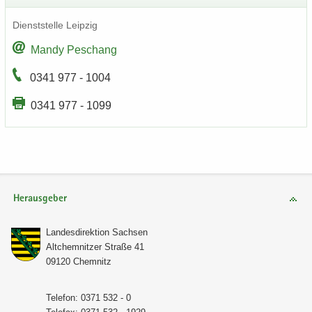
Dienst­stel­le Leip­zig
Mandy Peschang
0341 977 - 1004
0341 977 - 1099
Herausgeber
Lan­des­di­rek­ti­on Sach­sen
Alt­chem­nit­zer Stra­ße 41
09120 Chem­nitz
Te­le­fon: 0371 532 - 0