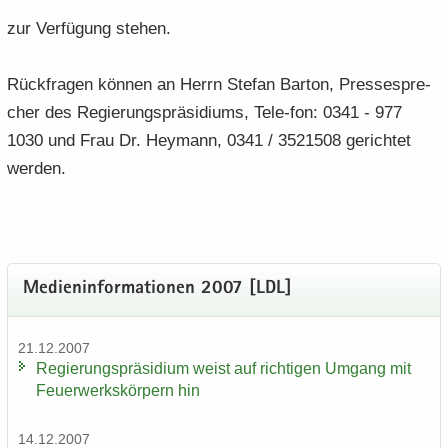
zur Ver­fü­gung ste­hen.
Rück­fra­gen kön­nen an Herrn Ste­fan Bar­ton, Pres­se­spre­
cher des Re­gie­rungs­prä­si­di­ums, Tele-​fon: 0341 - 977
1030 und Frau Dr. Heymann, 0341 / 3521508 ge­rich­tet
wer­den.
Me­di­en­in­for­ma­tio­nen 2007 [LDL]
21.12.2007
Re­gie­rungs­prä­si­di­um weist auf rich­ti­gen Um­gang mit
Feu­er­werks­kör­pern hin
14.12.2007