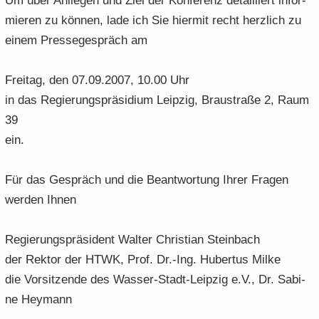
Um über An­lie­gen und Ziel der Kon­fe­renz de­tail­liert in­for­
mie­ren zu kön­nen, lade ich Sie hier­mit recht herz­lich zu
einem Pres­se­ge­spräch am
Frei­tag, den 07.09.2007, 10.00 Uhr
in das Re­gie­rungs­prä­si­di­um Leip­zig, Brau­stra­ße 2, Raum
39
ein.
Für das Ge­spräch und die Be­ant­wor­tung Ihrer Fra­gen
wer­den Ihnen
Re­gie­rungs­prä­si­dent Wal­ter Chris­ti­an Stein­bach
der Rek­tor der HTWK, Prof. Dr.-Ing. Hu­ber­tus Milke
die Vor­sit­zen­de des Wasser-​Stadt-Leipzig e.V., Dr. Sa­bi­
ne Heymann