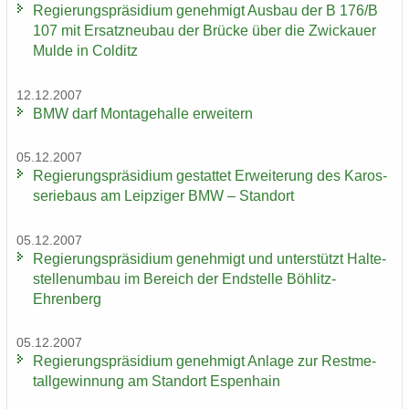
Re­gie­rungs­prä­si­di­um ge­neh­migt Aus­bau der B 176/B
107 mit Er­satz­neu­bau der Brü­cke über die Zwi­ckau­er
Mulde in Col­ditz
12.12.2007
BMW darf Mon­ta­ge­hal­le er­wei­tern
05.12.2007
Re­gie­rungs­prä­si­di­um ge­stat­tet Er­wei­te­rung des Ka­ros­
se­rie­baus am Leip­zi­ger BMW – Stand­ort
05.12.2007
Re­gie­rungs­prä­si­di­um ge­neh­migt und un­ter­stützt Hal­te­
stel­len­um­bau im Be­reich der End­stel­le Böhlitz-​
Ehrenberg
05.12.2007
Re­gie­rungs­prä­si­di­um ge­neh­migt An­la­ge zur Rest­me­
tall­ge­win­nung am Stand­ort Es­pen­hain