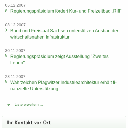
05.12.2007
Re­gie­rungs­prä­si­di­um för­dert Kur- und Frei­zeit­bad „Riff“
03.12.2007
Bund und Frei­staat Sach­sen un­ter­stüt­zen Aus­bau der
wirt­schafts­na­hen In­fra­struk­tur
30.11.2007
Re­gie­rungs­prä­si­di­um zeigt Aus­stel­lung "Zwei­tes
Leben"
23.11.2007
Wahr­zei­chen Plag­wit­zer In­dus­trie­ar­chi­tek­tur er­hält fi­
nan­zi­el­le Un­ter­stüt­zung
Liste er­wei­tern ...
Ihr Kon­takt vor Ort