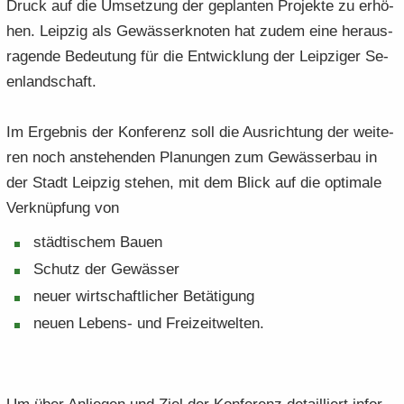
Druck auf die Um­set­zung der ge­plan­ten Pro­jek­te zu er­hö­
hen. Leip­zig als Ge­wäs­ser­kno­ten hat zudem eine her­aus­
ra­gen­de Be­deu­tung für die Ent­wick­lung der Leip­zi­ger Se­
en­land­schaft.
Im Er­geb­nis der Kon­fe­renz soll die Aus­rich­tung der wei­te­
ren noch an­ste­hen­den Pla­nun­gen zum Ge­wäs­ser­bau in
der Stadt Leip­zig ste­hen, mit dem Blick auf die op­ti­ma­le
Ver­knüp­fung von
städ­ti­schem Bauen
Schutz der Ge­wäs­ser
neuer wirt­schaft­li­cher Be­tä­ti­gung
neuen Lebens-​ und Frei­zeit­wel­ten.