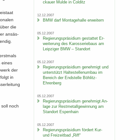
ckau­er Mulde in Col­ditz
i­staat
12.12.2007
o­na­len
BMW darf Mon­ta­ge­hal­le er­wei­tern
 über die
05.12.2007
der an­säs­
Re­gie­rungs­prä­si­di­um ge­stat­tet Er­
en­dig.
wei­te­rung des Ka­ros­se­rie­baus am
Leip­zi­ger BMW – Stand­ort
erst­mals
05.12.2007
s eines
Re­gie­rungs­prä­si­di­um ge­neh­migt und
­werk der
un­ter­stützt Hal­te­stel­len­um­bau im
folgt in
Be­reich der End­stel­le Böhlitz-​
Ehrenberg
ser­lei­tung
05.12.2007
Re­gie­rungs­prä­si­di­um ge­neh­migt An­
o soll noch
la­ge zur Rest­me­tall­ge­win­nung am
Stand­ort Es­pen­hain
05.12.2007
Re­gie­rungs­prä­si­di­um för­dert Kur-
und Frei­zeit­bad „Riff“