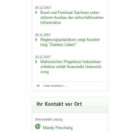
03.12.2007
Bund und Frei­staat Sach­sen un­ter­
stüt­zen Aus­bau der wirt­schafts­na­hen
In­fra­struk­tur
30.11.2007
Re­gie­rungs­prä­si­di­um zeigt Aus­stel­
lung "Zwei­tes Leben"
23.11.2007
Wahr­zei­chen Plag­wit­zer In­dus­trie­ar­
chi­tek­tur er­hält fi­nan­zi­el­le Un­ter­stüt­
zung
Liste er­wei­tern ...
Ihr Kon­takt vor Ort
Dienst­stel­le Leip­zig
Mandy Peschang