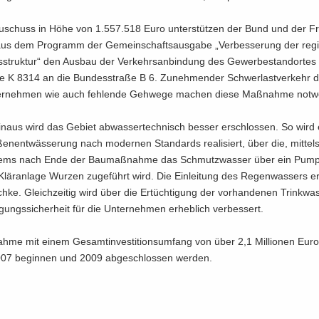
­schuss in Höhe von 1.557.518 Euro un­ter­stüt­zen der Bund und der Fre
us dem Pro­gramm der Ge­mein­schafts­aus­ga­be „Ver­bes­se­rung der re­gi
s­struk­tur“ den Aus­bau der Ver­kehrs­an­bin­dung des Ge­wer­be­stand­or­tes
ße K 8314 an die Bun­des­stra­ße B 6. Zu­neh­men­der Schwer­last­ver­kehr 
ter­neh­men wie auch feh­len­de Geh­we­ge ma­chen diese Maß­nah­me not­w
n­aus wird das Ge­biet ab­was­ser­tech­nisch bes­ser er­schlos­sen. So wird 
en­ent­wäs­se­rung nach mo­der­nen Stan­dards rea­li­siert, über die, mit­tel
­tems nach Ende der Bau­maß­nah­me das Schmutz­was­ser über ein Pump
 Klär­an­la­ge Wur­zen zu­ge­führt wird. Die Ein­lei­tung des Re­gen­was­sers er­
h­ke. Gleich­zei­tig wird über die Er­tüch­ti­gung der vor­han­de­nen Trink­was­
­gungs­si­cher­heit für die Un­ter­neh­men er­heb­lich ver­bes­sert.
­me mit einem Ge­samt­in­ves­ti­ti­ons­um­fang von über 2,1 Mil­lio­nen Eur
07 be­gin­nen und 2009 ab­ge­schlos­sen wer­den.