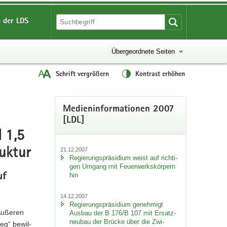
 der LDS
Übergeordnete Seiten
Schrift vergrößern
Kontrast erhöhen
Me­di­en­in­for­ma­tio­nen 2007
[LDL]
d 1,5
21.12.2007
uk­tur
Re­gie­rungs­prä­si­di­um weist auf rich­ti­
gen Um­gang mit Feu­er­werks­kör­pern
hin
uf
14.12.2007
Re­gie­rungs­prä­si­di­um ge­neh­migt
Äu­ße­ren
Aus­bau der B 176/B 107 mit Er­satz­
neu­bau der Brü­cke über die Zwi­
eg“ be­wil­