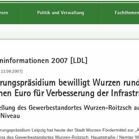
hsen
Politik und Verwaltung
Fachthemen
en­in­for­ma­tio­nen 2007 [LDL]
- 12.06.2007]
­rungs­prä­si­di­um be­wil­ligt Wur­zen run
­nen Euro für Ver­bes­se­rung der In­fra­str
ie­ßung des Ge­wer­be­stand­or­tes Wurzen-​Roitzsch a
Ni­veau
rungs­prä­si­di­um Leip­zig hat heute der Stadt Wur­zen För­der­mit­tel zur „
ßung des Ge­wer­be­stand­or­tes Wurzen-​Roitzsch, Haupt­stra­ße / Nem­ter W