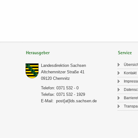
Herausgeber
Service
Über­sic
Lan­des­di­rek­ti­on Sach­sen
Alt­chem­nit­zer Stra­ße 41
Kon­takt
09120 Chem­nitz
Im­pres­
Te­le­fon: 0371 532 - 0
Da­ten­s
Te­le­fax: 0371 532 - 1929
Bar­rie­re­
E-​Mail:
post[at]lds.sach­sen.de
Trans­pa­