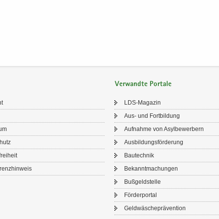
Verwandte Portale
ht
LDS-​Magazin
Aus- und Fort­bil­dung
sum
Auf­nah­me von Asyl­be­wer­bern
chutz
Aus­bil­dungs­för­de­rung
frei­heit
Bau­tech­nik
renz­hin­weis
Be­kannt­ma­chun­gen
Buß­geld­stel­le
För­der­por­tal
Geld­wä­sche­prä­ven­ti­on