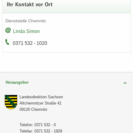
Ihr Kon­takt vor Ort
Dienst­stel­le Chem­nitz
Linda Simon
0371 532 - 1020
Herausgeber
Lan­des­di­rek­ti­on Sach­sen
Alt­chem­nit­zer Stra­ße 41
09120 Chem­nitz
Te­le­fon: 0371 532 - 0
Te­le­fax: 0371 532 - 1929