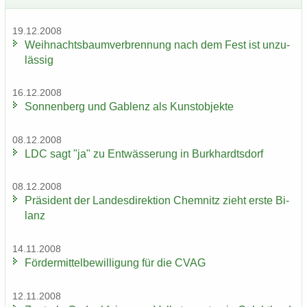
19.12.2008
Weih­nachts­baum­ver­bren­nung nach dem Fest ist un­zu­
läs­sig
16.12.2008
Son­nen­berg und Gab­lenz als Kunst­ob­jek­te
08.12.2008
LDC sagt "ja" zu Ent­wäs­se­rung in Burk­hardts­dorf
08.12.2008
Prä­si­dent der Lan­des­di­rek­ti­on Chem­nitz zieht erste Bi­
lanz
14.11.2008
För­der­mit­tel­be­wil­li­gung für die CVAG
12.11.2008