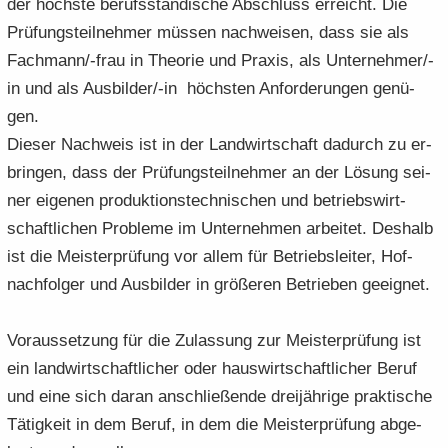
der höchs­te be­rufs­stän­di­sche Ab­schluss er­reicht. Die
Prü­fungs­teil­neh­mer müs­sen nach­wei­sen, dass sie als
Fach­mann/-frau in Theo­rie und Pra­xis, als Un­ter­neh­mer/-
in und als Aus­bil­der/-in höchs­ten An­for­de­run­gen ge­nü­
gen.
Die­ser Nach­weis ist in der Land­wirt­schaft da­durch zu er­
brin­gen, dass der Prü­fungs­teil­neh­mer an der Lö­sung sei­
ner ei­ge­nen pro­duk­ti­ons­tech­ni­schen und be­triebs­wirt­
schaft­li­chen Pro­ble­me im Un­ter­neh­men ar­bei­tet. Des­halb
ist die Meis­ter­prü­fung vor allem für Be­triebs­lei­ter, Hof­
nach­fol­ger und Aus­bil­der in grö­ße­ren Be­trie­ben ge­eig­net.
Vor­aus­set­zung für die Zu­las­sung zur Meis­ter­prü­fung ist
ein land­wirt­schaft­li­cher oder haus­wirt­schaft­li­cher Beruf
und eine sich daran an­schlie­ßen­de drei­jäh­ri­ge prak­ti­sche
Tä­tig­keit in dem Beruf, in dem die Meis­ter­prü­fung ab­ge­