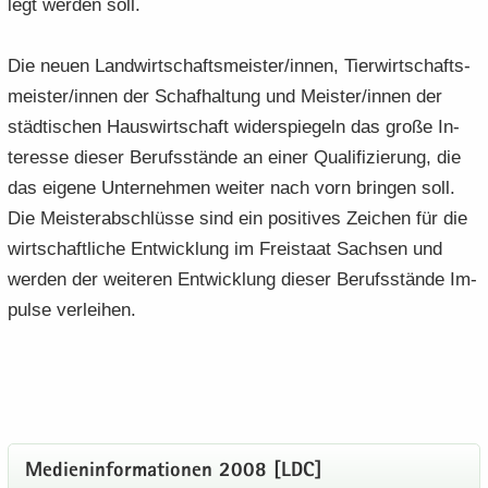
legt wer­den soll.
Die neuen Land­wirt­schafts­meis­ter/innen, Tier­wirt­schafts­
meis­ter/innen der Schaf­hal­tung und Meis­ter/innen der
städ­ti­schen Haus­wirt­schaft wi­der­spie­geln das große In­
ter­es­se die­ser Be­rufs­stän­de an einer Qua­li­fi­zie­rung, die
das ei­ge­ne Un­ter­neh­men wei­ter nach vorn brin­gen soll.
Die Meis­ter­ab­schlüs­se sind ein po­si­ti­ves Zei­chen für die
wirt­schaft­li­che Ent­wick­lung im Frei­staat Sach­sen und
wer­den der wei­te­ren Ent­wick­lung die­ser Be­rufs­stän­de Im­
pul­se ver­lei­hen.
Me­di­en­in­for­ma­tio­nen 2008 [LDC]