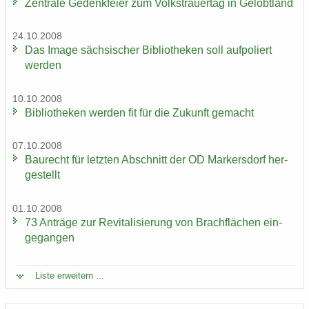
Zen­tra­le Ge­denk­fei­er zum Volks­trau­er­tag in Ge­lobt­land
24.10.2008
Das Image säch­si­scher Bi­blio­the­ken soll auf­po­liert
wer­den
10.10.2008
Bi­blio­the­ken wer­den fit für die Zu­kunft ge­macht
07.10.2008
Bau­recht für letz­ten Ab­schnitt der OD Mar­kers­dorf her­
ge­stellt
01.10.2008
73 An­trä­ge zur Re­vi­ta­li­sie­rung von Brach­flä­chen ein­
ge­gan­gen
Liste er­wei­tern ...