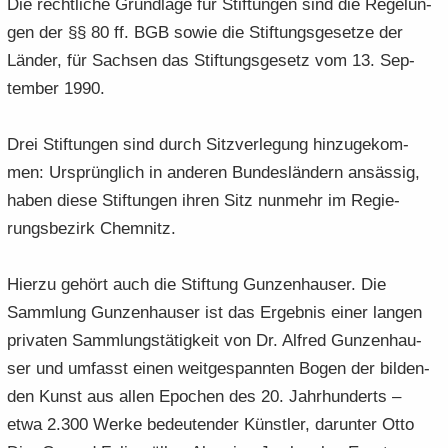
Die recht­li­che Grund­la­ge für Stif­tun­gen sind die Re­ge­lun­
gen der §§ 80 ff. BGB sowie die Stif­tungs­ge­set­ze der
Län­der, für Sach­sen das Stif­tungs­ge­setz vom 13. Sep­
tem­ber 1990.
Drei Stif­tun­gen sind durch Sitz­ver­le­gung hin­zu­ge­kom­
men: Ur­sprüng­lich in an­de­ren Bun­des­län­dern an­säs­sig,
haben diese Stif­tun­gen ihren Sitz nun­mehr im Re­gie­
rungs­be­zirk Chem­nitz.
Hier­zu ge­hört auch die Stif­tung Gun­zen­hau­ser. Die
Samm­lung Gun­zen­hau­ser ist das Er­geb­nis einer lan­gen
pri­va­ten Samm­lungs­tä­tig­keit von Dr. Al­fred Gun­zen­hau­
ser und um­fasst einen weit­ge­spann­ten Bogen der bil­den­
den Kunst aus allen Epo­chen des 20. Jahr­hun­derts –
etwa 2.300 Werke be­deu­ten­der Künst­ler, dar­un­ter Otto