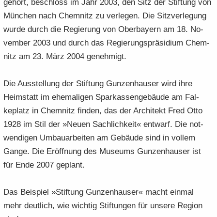
ge­hört, be­schloss im Jahr 2003, den Sitz der Stif­tung von
Mün­chen nach Chem­nitz zu ver­le­gen. Die Sitz­ver­le­gung
wurde durch die Re­gie­rung von Ober­bay­ern am 18. No­
vem­ber 2003 und durch das Re­gie­rungs­prä­si­di­um Chem­
nitz am 23. März 2004 ge­neh­migt.
Die Aus­stel­lung der Stif­tung Gun­zen­hau­ser wird ihre
Heim­statt im ehe­ma­li­gen Spar­kas­sen­ge­bäu­de am Fal­
keplatz in Chem­nitz fin­den, das der Ar­chi­tekt Fred Otto
1928 im Stil der »Neuen Sach­lich­keit« ent­warf. Die not­
wen­di­gen Um­bau­ar­bei­ten am Ge­bäu­de sind in vol­lem
Gange. Die Er­öff­nung des Mu­se­ums Gun­zen­hau­ser ist
für Ende 2007 ge­plant.
Das Bei­spiel »Stif­tung Gun­zen­hau­ser« macht ein­mal
mehr deut­lich, wie wich­tig Stif­tun­gen für un­se­re Re­gi­on