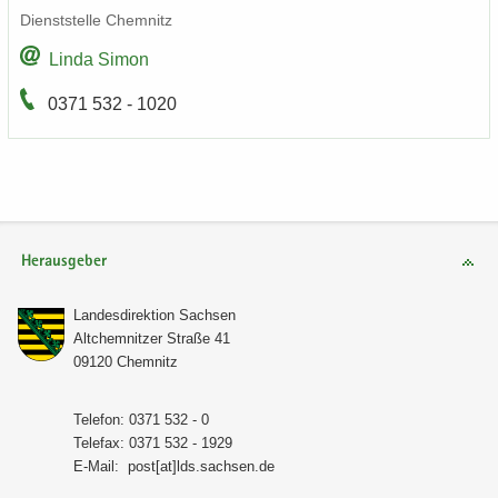
Dienst­stel­le Chem­nitz
Linda Simon
0371 532 - 1020
Herausgeber
Lan­des­di­rek­ti­on Sach­sen
Alt­chem­nit­zer Stra­ße 41
09120 Chem­nitz
Te­le­fon: 0371 532 - 0
Te­le­fax: 0371 532 - 1929
E-​Mail:
post[at]lds.sach­sen.de