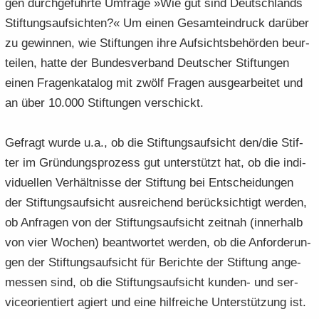
gen durch­ge­führ­te Um­fra­ge »Wie gut sind Deutsch­lands
Stif­tungs­auf­sich­ten?« Um einen Ge­samt­ein­druck dar­über
zu ge­win­nen, wie Stif­tun­gen ihre Auf­sichts­be­hör­den be­ur­
tei­len, hatte der Bun­des­ver­band Deut­scher Stif­tun­gen
einen Fra­gen­ka­ta­log mit zwölf Fra­gen aus­ge­ar­bei­tet und
an über 10.000 Stif­tun­gen ver­schickt.
Ge­fragt wurde u.a., ob die Stif­tungs­auf­sicht den/die Stif­
ter im Grün­dungs­pro­zess gut un­ter­stützt hat, ob die in­di­
vi­du­el­len Ver­hält­nis­se der Stif­tung bei Ent­schei­dun­gen
der Stif­tungs­auf­sicht aus­rei­chend be­rück­sich­tigt wer­den,
ob An­fra­gen von der Stif­tungs­auf­sicht zeit­nah (in­ner­halb
von vier Wo­chen) be­ant­wor­tet wer­den, ob die An­for­de­run­
gen der Stif­tungs­auf­sicht für Be­rich­te der Stif­tung an­ge­
mes­sen sind, ob die Stif­tungs­auf­sicht kunden-​ und ser­
vice­ori­en­tiert agiert und eine hilf­rei­che Un­ter­stüt­zung ist.