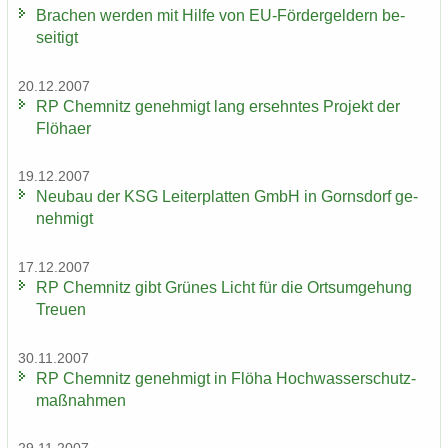
Bra­chen wer­den mit Hilfe von EU-​Fördergeldern be­
sei­tigt
20.12.2007
RP Chem­nitz ge­neh­migt lang er­sehn­tes Pro­jekt der
Flöha­er
19.12.2007
Neu­bau der KSG Lei­ter­plat­ten GmbH in Gorns­dorf ge­
neh­migt
17.12.2007
RP Chem­nitz gibt Grü­nes Licht für die Orts­um­ge­hung
Treu­en
30.11.2007
RP Chem­nitz ge­neh­migt in Flöha Hoch­was­ser­schutz­
maß­nah­men