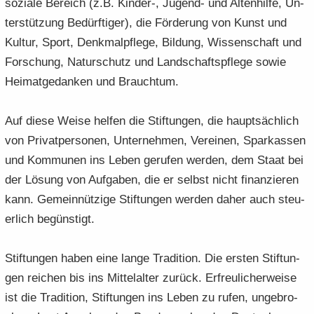
so­zia­le Be­reich (z.B. Kinder-​, Jugend-​ und Al­ten­hil­fe, Un­
ter­stüt­zung Be­dürf­ti­ger), die För­de­rung von Kunst und
Kul­tur, Sport, Denk­mal­pfle­ge, Bil­dung, Wis­sen­schaft und
For­schung, Na­tur­schutz und Land­schafts­pfle­ge sowie
Hei­mat­ge­dan­ken und Brauch­tum.
Auf diese Weise hel­fen die Stif­tun­gen, die haupt­säch­lich
von Pri­vat­per­so­nen, Un­ter­neh­men, Ver­ei­nen, Spar­kas­sen
und Kom­mu­nen ins Leben ge­ru­fen wer­den, dem Staat bei
der Lö­sung von Auf­ga­ben, die er selbst nicht fi­nan­zie­ren
kann. Ge­mein­nüt­zi­ge Stif­tun­gen wer­den daher auch steu­
er­lich be­güns­tigt.
Stif­tun­gen haben eine lange Tra­di­ti­on. Die ers­ten Stif­tun­
gen rei­chen bis ins Mit­tel­al­ter zu­rück. Er­freu­li­cher­wei­se
ist die Tra­di­ti­on, Stif­tun­gen ins Leben zu rufen, un­ge­bro­