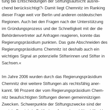
tung bei Ent­schei­dun­gen der Stif­tungs­auf­sicht aus­rei­
chend be­rück­sich­tigt?‹ Damit liegt Chem­nitz im Ran­king
die­ser Frage weit vor Ber­lin und an­de­ren ost­deut­schen
Re­gio­nen. Auch bei den Fra­gen nach der Un­ter­stüt­zung
im Grün­dungs­pro­zess und der Schnel­lig­keit mit der die
Be­hör­den­ver­tre­ter auf An­fra­gen re­agie­ren, konn­te das
Re­gie­rungs­prä­si­di­um punk­ten. Das gute Ab­schnei­den des
Re­gie­rungs­prä­si­di­ums Chem­nitz ist des­halb auch ein
wich­ti­ges Si­gnal an po­ten­zi­el­le Stif­te­rin­nen und Stif­ter in
Sach­sen.«
Im Jahre 2006 wur­den durch das Re­gie­rungs­prä­si­di­um
Chem­nitz drei wei­te­re Stif­tun­gen als rechts­fä­hig an­er­
kannt. 98 Pro­zent der vom Re­gie­rungs­prä­si­di­um Chem­
nitz be­auf­sich­tig­ten Stif­tun­gen die­nen ge­mein­nüt­zi­gen
Zwe­cken. Schwer­punk­te der Stif­tungs­zwe­cke sind der