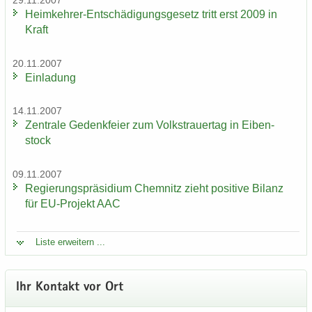
29.11.2007
Heimkehrer-​Entschädigungsgesetz tritt erst 2009 in
Kraft
20.11.2007
Ein­la­dung
14.11.2007
Zen­tra­le Ge­denk­fei­er zum Volks­trau­er­tag in Ei­ben­
stock
09.11.2007
Re­gie­rungs­prä­si­di­um Chem­nitz zieht po­si­ti­ve Bi­lanz
für EU-​Projekt AAC
Liste er­wei­tern ...
Ihr Kon­takt vor Ort