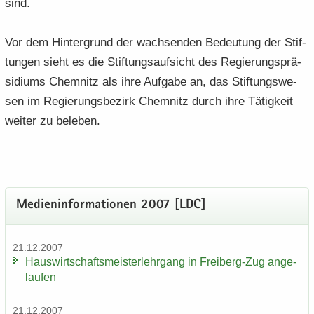
sind.
Vor dem Hin­ter­grund der wach­sen­den Be­deu­tung der Stif­
tun­gen sieht es die Stif­tungs­auf­sicht des Re­gie­rungs­prä­
si­di­ums Chem­nitz als ihre Auf­ga­be an, das Stif­tungs­we­
sen im Re­gie­rungs­be­zirk Chem­nitz durch ihre Tä­tig­keit
wei­ter zu be­le­ben.
Me­di­en­in­for­ma­tio­nen 2007 [LDC]
21.12.2007
Haus­wirt­schafts­meis­ter­lehr­gang in Freiberg-​Zug an­ge­
lau­fen
21.12.2007