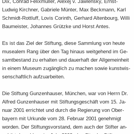
Dix, Con­rad Fe­lix­mül­ler, Ale­xej v. Jaw­len­sky, Ernst-​
Ludwig Kirch­ner, Ga­brie­le Mün­ter, Max Beck­mann, Karl
Schmidt-​Rottluff, Lovis Corinth, Ger­hard Al­ten­bourg, Willi
Bau­meis­ter, Jo­han­nes Grütz­ke und Horst Antes.
Es ist das Ziel der Stif­tung, diese Samm­lung von heute
mu­sea­lem Rang über den Tag hin­aus weit­ge­hend im Ge­
samt­be­stand zu er­hal­ten und dau­er­haft der All­ge­mein­heit
in einem Mu­se­um zu­gäng­lich zu ma­chen sowie kunst­wis­
sen­schaft­lich auf­zu­ar­bei­ten.
Die Stif­tung Gun­zen­hau­ser, Mün­chen, war von Herrn Dr.
Al­fred Gun­zen­hau­ser mit Stif­tungs­ge­schäft vom 15. Ja­
nu­ar 2001 er­rich­tet und durch die Re­gie­rung von Ober­
bay­ern mit Ur­kun­de vom 28. Fe­bru­ar 2001 ge­neh­migt
wor­den. Der Stif­tungs­vor­stand, dem auch der Stif­ter an­