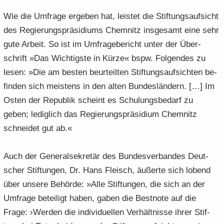
Wie die Um­fra­ge er­ge­ben hat, leis­tet die Stif­tungs­auf­sicht
des Re­gie­rungs­prä­si­di­ums Chem­nitz ins­ge­samt eine sehr
gute Ar­beit. So ist im Um­fra­ge­be­richt unter der Über­
schrift »Das Wich­tigs­te in Kürze« bspw. Fol­gen­des zu
lesen: »Die am bes­ten be­ur­teil­ten Stif­tungs­auf­sich­ten be­
fin­den sich meis­tens in den alten Bun­des­län­dern. […] Im
Osten der Re­pu­blik scheint es Schu­lungs­be­darf zu
geben; le­dig­lich das Re­gie­rungs­prä­si­di­um Chem­nitz
schnei­det gut ab.«
Auch der Ge­ne­ral­se­kre­tär des Bun­des­ver­ban­des Deut­
scher Stif­tun­gen, Dr. Hans Fleisch, äu­ßer­te sich lo­bend
über un­se­re Be­hör­de: »Alle Stif­tun­gen, die sich an der
Um­fra­ge be­tei­ligt haben, gaben die Best­no­te auf die
Frage: ›Wer­den die in­di­vi­du­el­len Ver­hält­nis­se ihrer Stif­