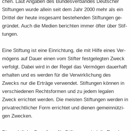
chen. Laut An­ga­ben des Bun­des­ver­ban­des Deut­scher
Stif­tun­gen wurde al­lein seit dem Jahr 2000 mehr als ein
Drit­tel der heute ins­ge­samt be­stehen­den Stif­tun­gen ge­
grün­det. Auch die Me­di­en be­rich­ten immer öfter über Stif­
tun­gen.
Eine Stif­tung ist eine Ein­rich­tung, die mit Hilfe eines Ver­
mö­gens auf Dauer einen vom Stif­ter fest­ge­leg­ten Zweck
ver­folgt. Dabei wird in der Regel das Ver­mö­gen dau­er­haft
er­hal­ten und es wer­den für die Ver­wirk­li­chung des
Zwecks nur die Er­trä­ge ver­wen­det. Stif­tun­gen kön­nen in
ver­schie­de­nen Rechts­for­men und zu jedem le­ga­len
Zweck er­rich­tet wer­den. Die meis­ten Stif­tun­gen wer­den in
pri­vat­recht­li­cher Form er­rich­tet und die­nen ge­mein­nüt­zi­
gen Zwe­cken.