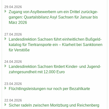
29.04.2026
Zu­gang von Asyl­be­wer­bern um ein Drit­tel zu­rück­ge­
gan­gen: Quar­tals­bi­lanz Asyl Sach­sen für Ja­nu­ar bis
März 2026
27.04.2026
Lan­des­di­rek­ti­on Sach­sen führt ein­heit­li­chen Buß­geld­
ka­ta­log für Tier­trans­por­te ein – Klar­heit bei Sank­tio­nen
für Ver­stö­ße
24.04.2026
Lan­des­di­rek­ti­on Sach­sen för­dert Kinder-​ und Ju­gend­
zahn­ge­sund­heit mit 12.000 Euro
23.04.2026
Flücht­lings­leis­tun­gen nur noch per Be­zahl­kar­te
22.04.2026
Si­cher ra­deln zwi­schen Mo­ritz­burg und Rei­chen­berg