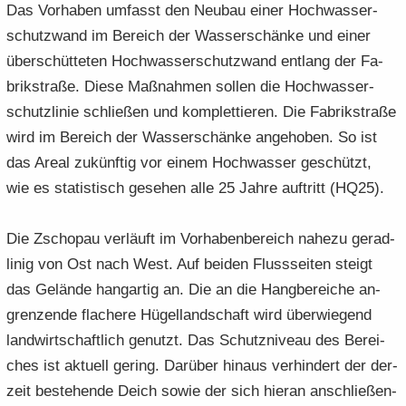
Das Vor­ha­ben um­fasst den Neu­bau einer Hoch­was­ser­
schutz­wand im Be­reich der Was­ser­schän­ke und einer
über­schüt­te­ten Hoch­was­ser­schutz­wand ent­lang der Fa­
brik­stra­ße. Diese Maß­nah­men sol­len die Hoch­was­ser­
schutz­li­nie schlie­ßen und kom­plet­tie­ren. Die Fa­brik­stra­ße
wird im Be­reich der Was­ser­schän­ke an­ge­ho­ben. So ist
das Areal zu­künf­tig vor einem Hoch­was­ser ge­schützt,
wie es sta­tis­tisch ge­se­hen alle 25 Jahre auf­tritt (HQ25).
Die Zscho­pau ver­läuft im Vor­ha­ben­be­reich na­he­zu ge­rad­
li­nig von Ost nach West. Auf bei­den Fluss­sei­ten steigt
das Ge­län­de hang­ar­tig an. Die an die Hang­be­rei­che an­
gren­zen­de fla­che­re Hü­gel­land­schaft wird über­wie­gend
land­wirt­schaft­lich ge­nutzt. Das Schutz­ni­veau des Be­rei­
ches ist ak­tu­ell ge­ring. Dar­über hin­aus ver­hin­dert der der­
zeit be­stehen­de Deich sowie der sich hier­an an­schlie­ßen­