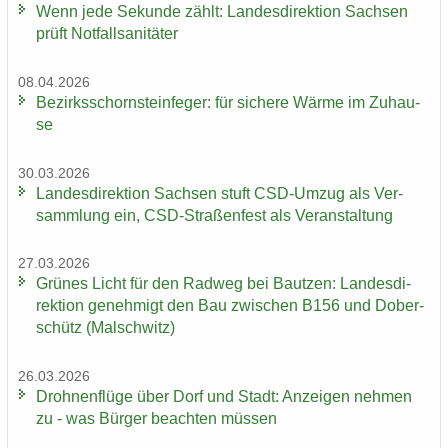
Wenn jede Se­kun­de zählt: Lan­des­di­rek­ti­on Sach­sen
prüft Not­fall­sa­ni­tä­ter
08.04.2026
Be­zirks­schorn­stein­fe­ger: für si­che­re Wärme im Zu­hau­
se
30.03.2026
Lan­des­di­rek­ti­on Sach­sen stuft CSD-​Umzug als Ver­
samm­lung ein, CSD-​Straßenfest als Ver­an­stal­tung
27.03.2026
Grü­nes Licht für den Rad­weg bei Baut­zen: Lan­des­di­
rek­ti­on ge­neh­migt den Bau zwi­schen B156 und Do­ber­
schütz (Mal­schwitz)
26.03.2026
Droh­nen­flü­ge über Dorf und Stadt: An­zei­gen neh­men
zu - was Bür­ger be­ach­ten müs­sen