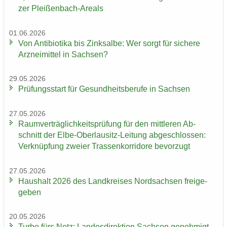
zer Pleißenbach-​Areals
01.06.2026
Von An­ti­bio­ti­ka bis Zink­sal­be: Wer sorgt für si­che­re
Arz­nei­mit­tel in Sach­sen?
29.05.2026
Prü­fungs­start für Ge­sund­heits­be­ru­fe in Sach­sen
27.05.2026
Ra­um­ver­träg­lich­keits­prü­fung für den mitt­le­ren Ab­
schnitt der Elbe-​Oberlausitz-Leitung ab­ge­schlos­sen:
Ver­knüp­fung zwei­er Tras­sen­kor­ri­do­re be­vor­zugt
27.05.2026
Haus­halt 2026 des Land­krei­ses Nord­sach­sen frei­ge­
ge­ben
20.05.2026
Turbo fürs Netz: Lan­des­di­rek­ti­on Sach­sen ge­neh­migt