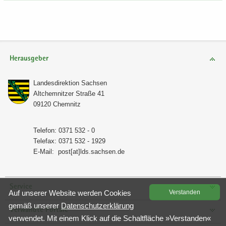
Herausgeber
Lan­des­di­rek­ti­on Sach­sen
Alt­chem­nit­zer Stra­ße 41
09120 Chem­nitz
Te­le­fon: 0371 532 - 0
Te­le­fax: 0371 532 - 1929
E-​Mail:
post[at]lds.sach­sen.de
Service
Auf un­se­rer Web­site wer­den Coo­kies
Ver­stan­den
gemäß un­se­rer
Da­ten­schutz­er­klä­rung
Verwandte Portale
ver­wen­det. Mit einem Klick auf die Schalt­flä­che »Ver­stan­den«