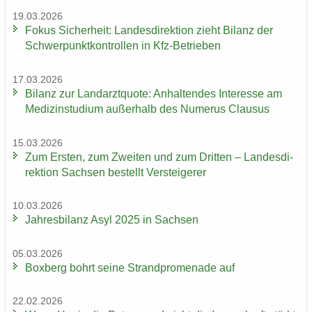
19.03.2026
Fokus Si­cher­heit: Lan­des­di­rek­ti­on zieht Bi­lanz der
Schwer­punkt­kon­trol­len in Kfz-​Betrieben
17.03.2026
Bi­lanz zur Land­arzt­quo­te: An­hal­ten­des In­ter­es­se am
Me­di­zin­stu­di­um au­ßer­halb des Nu­me­rus Clau­sus
15.03.2026
Zum Ers­ten, zum Zwei­ten und zum Drit­ten – Lan­des­di­
rek­ti­on Sach­sen be­stellt Ver­stei­ge­rer
10.03.2026
Jah­res­bi­lanz Asyl 2025 in Sach­sen
05.03.2026
Box­berg bohrt seine Strand­pro­me­na­de auf
22.02.2026