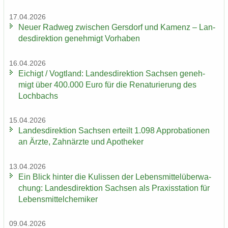
17.04.2026
Neuer Rad­weg zwi­schen Gers­dorf und Ka­menz – Lan­
des­di­rek­ti­on ge­neh­migt Vor­ha­ben
16.04.2026
Ei­chigt / Vogt­land: Lan­des­di­rek­ti­on Sach­sen ge­neh­
migt über 400.000 Euro für die Re­na­tu­rie­rung des
Loch­bachs
15.04.2026
Lan­des­di­rek­ti­on Sach­sen er­teilt 1.098 Ap­pro­ba­tio­nen
an Ärzte, Zahn­ärz­te und Apo­the­ker
13.04.2026
Ein Blick hin­ter die Ku­lis­sen der Le­bens­mit­tel­über­wa­
chung: Lan­des­di­rek­ti­on Sach­sen als Pra­xis­sta­ti­on für
Le­bens­mit­tel­che­mi­ker
09.04.2026