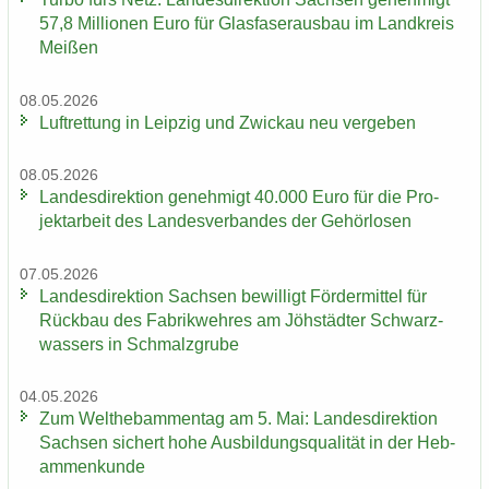
57,8 Mil­lio­nen Euro für Glas­fa­ser­aus­bau im Land­kreis
Mei­ßen
08.05.2026
Luft­ret­tung in Leip­zig und Zwi­ckau neu ver­ge­ben
08.05.2026
Lan­des­di­rek­ti­on ge­neh­migt 40.000 Euro für die Pro­
jekt­ar­beit des Lan­des­ver­ban­des der Ge­hör­lo­sen
07.05.2026
Lan­des­di­rek­ti­on Sach­sen be­wil­ligt För­der­mit­tel für
Rück­bau des Fa­brik­weh­res am Jöh­städ­ter Schwarz­
was­sers in Schmalz­gru­be
04.05.2026
Zum Welt­heb­am­men­tag am 5. Mai: Lan­des­di­rek­ti­on
Sach­sen si­chert hohe Aus­bil­dungs­qua­li­tät in der Heb­
am­men­kun­de