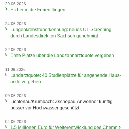
29.06.2026
Si­cher in die Fe­ri­en flie­gen
24.06.2026
Lun­gen­krebs­früh­erken­nung: neues CT-​Screening
durch Lan­des­di­rek­ti­on Sach­sen ge­neh­migt
22.06.2026
Erste Plät­ze über die Land­zahn­arzt­quo­te ver­ge­ben
11.06.2026
Land­arzt­quo­te: 40 Stu­di­en­plät­ze für an­ge­hen­de Haus­
ärz­te ver­ge­ben
09.06.2026
Lich­ten­au/Krum­bach: Zschopau-​Anwohner künf­tig
bes­ser vor Hoch­was­ser ge­schützt
04.06.2026
1,5 Mil­lio­nen Euro für Wei­ter­ent­wick­lung des Chem­nit­