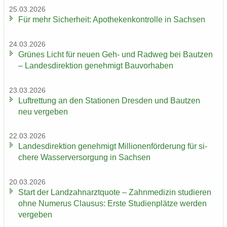
25.03.2026
Für mehr Si­cher­heit: Apo­the­ken­kon­trol­le in Sach­sen
24.03.2026
Grü­nes Licht für neuen Geh- und Rad­weg bei Baut­zen
– Lan­des­di­rek­ti­on ge­neh­migt Bau­vor­ha­ben
23.03.2026
Luft­ret­tung an den Sta­tio­nen Dres­den und Baut­zen
neu ver­ge­ben
22.03.2026
Lan­des­di­rek­ti­on ge­neh­migt Mil­lio­nen­för­de­rung für si­
che­re Was­ser­ver­sor­gung in Sach­sen
20.03.2026
Start der Land­zahn­arzt­quo­te – Zahn­me­di­zin stu­die­ren
ohne Nu­me­rus Clau­sus: Erste Stu­di­en­plät­ze wer­den
ver­ge­ben