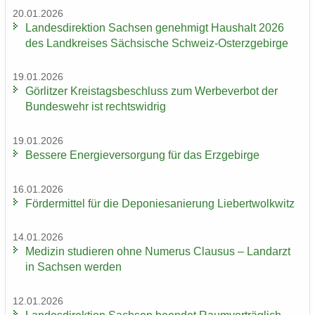
20.01.2026
Lan­des­di­rek­ti­on Sach­sen ge­neh­migt Haus­halt 2026
des Land­krei­ses Säch­si­sche Schweiz-​Osterzgebirge
19.01.2026
Gör­lit­zer Kreis­tags­be­schluss zum Wer­be­ver­bot der
Bun­des­wehr ist rechts­wid­rig
19.01.2026
Bes­se­re En­er­gie­ver­sor­gung für das Erz­ge­bir­ge
16.01.2026
För­der­mit­tel für die De­po­nie­sa­nie­rung Lie­bert­wolkwitz
14.01.2026
Me­di­zin stu­die­ren ohne Nu­me­rus Clau­sus – Land­arzt
in Sach­sen wer­den
12.01.2026