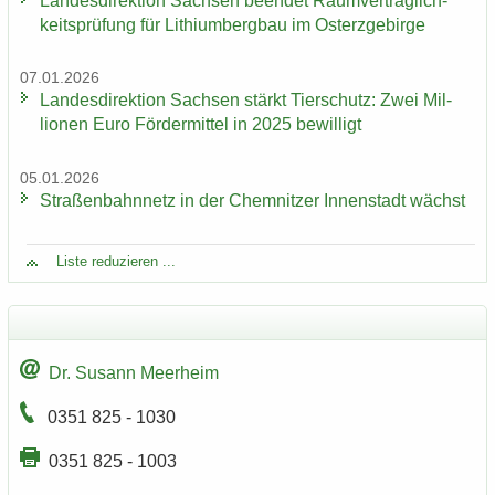
Lan­des­di­rek­ti­on Sach­sen be­en­det Ra­um­ver­träg­lich­
keits­prü­fung für Li­thi­um­berg­bau im Ost­erz­ge­bir­ge
07.01.2026
Lan­des­di­rek­ti­on Sach­sen stärkt Tier­schutz: Zwei Mil­
lio­nen Euro För­der­mit­tel in 2025 be­wil­ligt
05.01.2026
Stra­ßen­bahn­netz in der Chem­nit­zer In­nen­stadt wächst
Liste re­du­zie­ren ...
Dr. Su­sann Meer­heim
0351 825 - 1030
0351 825 - 1003