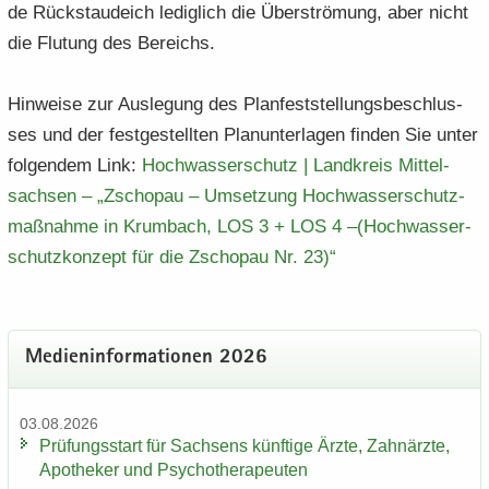
de Rück­stau­deich le­dig­lich die Über­strö­mung, aber nicht
die Flu­tung des Be­reichs.
Hin­wei­se zur Aus­le­gung des Plan­fest­stel­lungs­be­schlus­
ses und der fest­ge­stell­ten Plan­un­ter­la­gen fin­den Sie unter
fol­gen­dem Link:
Hoch­was­ser­schutz | Land­kreis Mit­tel­
sach­sen – „Zscho­pau – Um­set­zung Hoch­was­ser­schutz­
maß­nah­me in Krum­bach, LOS 3 + LOS 4 –(Hoch­was­ser­
schutz­kon­zept für die Zscho­pau Nr.​ 23)“
Me­di­en­in­for­ma­tio­nen 2026
03.08.2026
Prü­fungs­start für Sach­sens künf­ti­ge Ärzte, Zahn­ärz­te,
Apo­the­ker und Psy­cho­the­ra­peu­ten