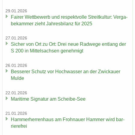
29.01.2026
Fai­rer Wett­be­werb und re­spekt­vol­le Streit­kul­tur: Ver­ga­
be­kam­mer zieht Jah­res­bi­lanz für 2025
27.01.2026
Si­cher von Ort zu Ort: Drei neue Rad­we­ge ent­lang der
S 200 in Mit­tel­sach­sen ge­neh­migt
26.01.2026
Bes­se­rer Schutz vor Hoch­was­ser an der Zwi­ckau­er
Mulde
22.01.2026
Ma­ri­ti­me Si­gna­tur am Scheibe-​See
21.01.2026
Ham­mer­her­ren­haus am Froh­nau­er Ham­mer wird bar­
rie­re­frei