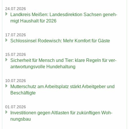
24.07.2026
Land­kreis Mei­ßen: Lan­des­di­rek­ti­on Sach­sen ge­neh­
migt Haus­halt für 2026
17.07.2026
Schloss­in­sel Ro­de­wisch: Mehr Kom­fort für Gäste
15.07.2026
Si­cher­heit für Mensch und Tier: klare Re­geln für ver­
ant­wor­tungs­vol­le Hun­de­hal­tung
10.07.2026
Mut­ter­schutz am Ar­beits­platz stärkt Ar­beit­ge­ber und
Be­schäf­tig­te
01.07.2026
In­ves­ti­tio­nen gegen Alt­las­ten für zu­künf­ti­gen Woh­
nungs­bau