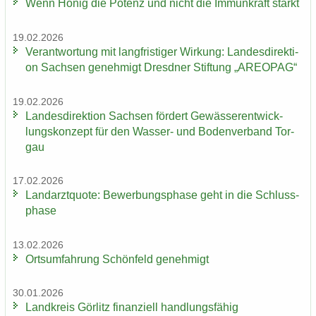
Wenn Honig die Po­tenz und nicht die Im­mun­kraft stärkt
19.02.2026
Ver­ant­wor­tung mit lang­fris­ti­ger Wir­kung: Lan­des­di­rek­ti­
on Sach­sen ge­neh­migt Dresd­ner Stif­tung „AREO­PAG“
19.02.2026
Lan­des­di­rek­ti­on Sach­sen för­dert Ge­wäs­ser­ent­wick­
lungs­kon­zept für den Wasser-​ und Bo­den­ver­band Tor­
gau
17.02.2026
Land­arzt­quo­te: Be­wer­bungs­pha­se geht in die Schluss­
pha­se
13.02.2026
Orts­um­fah­rung Schön­feld ge­neh­migt
30.01.2026
Land­kreis Gör­litz fi­nan­zi­ell hand­lungs­fä­hig