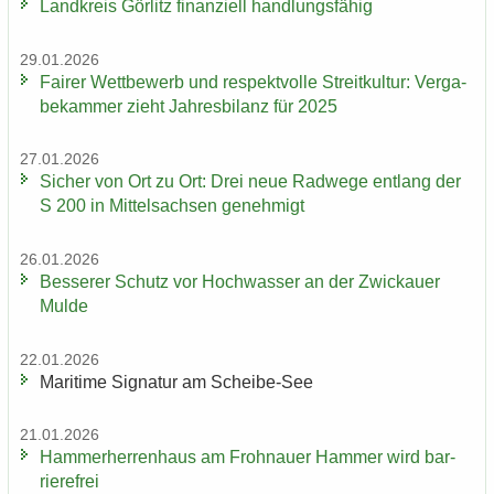
Land­kreis Gör­litz fi­nan­zi­ell hand­lungs­fä­hig
29.01.2026
Fai­rer Wett­be­werb und re­spekt­vol­le Streit­kul­tur: Ver­ga­
be­kam­mer zieht Jah­res­bi­lanz für 2025
27.01.2026
Si­cher von Ort zu Ort: Drei neue Rad­we­ge ent­lang der
S 200 in Mit­tel­sach­sen ge­neh­migt
26.01.2026
Bes­se­rer Schutz vor Hoch­was­ser an der Zwi­ckau­er
Mulde
22.01.2026
Ma­ri­ti­me Si­gna­tur am Scheibe-​See
21.01.2026
Ham­mer­her­ren­haus am Froh­nau­er Ham­mer wird bar­
rie­re­frei