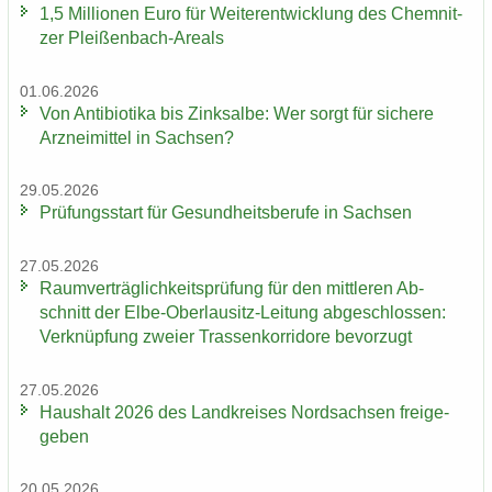
1,5 Mil­lio­nen Euro für Wei­ter­ent­wick­lung des Chem­nit­
zer Pleißenbach-​Areals
01.06.2026
Von An­ti­bio­ti­ka bis Zink­sal­be: Wer sorgt für si­che­re
Arz­nei­mit­tel in Sach­sen?
29.05.2026
Prü­fungs­start für Ge­sund­heits­be­ru­fe in Sach­sen
27.05.2026
Ra­um­ver­träg­lich­keits­prü­fung für den mitt­le­ren Ab­
schnitt der Elbe-​Oberlausitz-Leitung ab­ge­schlos­sen:
Ver­knüp­fung zwei­er Tras­sen­kor­ri­do­re be­vor­zugt
27.05.2026
Haus­halt 2026 des Land­krei­ses Nord­sach­sen frei­ge­
ge­ben
20.05.2026