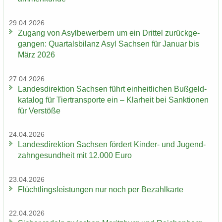
29.04.2026
Zu­gang von Asyl­be­wer­bern um ein Drit­tel zu­rück­ge­
gan­gen: Quar­tals­bi­lanz Asyl Sach­sen für Ja­nu­ar bis
März 2026
27.04.2026
Lan­des­di­rek­ti­on Sach­sen führt ein­heit­li­chen Buß­geld­
ka­ta­log für Tier­trans­por­te ein – Klar­heit bei Sank­tio­nen
für Ver­stö­ße
24.04.2026
Lan­des­di­rek­ti­on Sach­sen för­dert Kinder-​ und Ju­gend­
zahn­ge­sund­heit mit 12.000 Euro
23.04.2026
Flücht­lings­leis­tun­gen nur noch per Be­zahl­kar­te
22.04.2026