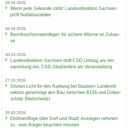
09.04.2026
Wenn jede Se­kun­de zählt: Lan­des­di­rek­ti­on Sach­sen
prüft Not­fall­sa­ni­tä­ter
08.04.2026
Be­zirks­schorn­stein­fe­ger: für si­che­re Wärme im Zu­hau­
se
30.03.2026
Lan­des­di­rek­ti­on Sach­sen stuft CSD-​Umzug als Ver­
samm­lung ein, CSD-​Straßenfest als Ver­an­stal­tung
27.03.2026
Grü­nes Licht für den Rad­weg bei Baut­zen: Lan­des­di­
rek­ti­on ge­neh­migt den Bau zwi­schen B156 und Do­ber­
schütz (Mal­schwitz)
26.03.2026
Droh­nen­flü­ge über Dorf und Stadt: An­zei­gen neh­men
zu - was Bür­ger be­ach­ten müs­sen