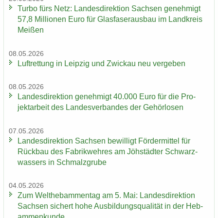
Turbo fürs Netz: Lan­des­di­rek­ti­on Sach­sen ge­neh­migt
57,8 Mil­lio­nen Euro für Glas­fa­ser­aus­bau im Land­kreis
Mei­ßen
08.05.2026
Luft­ret­tung in Leip­zig und Zwi­ckau neu ver­ge­ben
08.05.2026
Lan­des­di­rek­ti­on ge­neh­migt 40.000 Euro für die Pro­
jekt­ar­beit des Lan­des­ver­ban­des der Ge­hör­lo­sen
07.05.2026
Lan­des­di­rek­ti­on Sach­sen be­wil­ligt För­der­mit­tel für
Rück­bau des Fa­brik­weh­res am Jöh­städ­ter Schwarz­
was­sers in Schmalz­gru­be
04.05.2026
Zum Welt­heb­am­men­tag am 5. Mai: Lan­des­di­rek­ti­on
Sach­sen si­chert hohe Aus­bil­dungs­qua­li­tät in der Heb­
am­men­kun­de