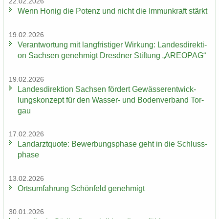
22.02.2026
Wenn Honig die Po­tenz und nicht die Im­mun­kraft stärkt
19.02.2026
Ver­ant­wor­tung mit lang­fris­ti­ger Wir­kung: Lan­des­di­rek­ti­
on Sach­sen ge­neh­migt Dresd­ner Stif­tung „AREO­PAG“
19.02.2026
Lan­des­di­rek­ti­on Sach­sen för­dert Ge­wäs­ser­ent­wick­
lungs­kon­zept für den Wasser-​ und Bo­den­ver­band Tor­
gau
17.02.2026
Land­arzt­quo­te: Be­wer­bungs­pha­se geht in die Schluss­
pha­se
13.02.2026
Orts­um­fah­rung Schön­feld ge­neh­migt
30.01.2026