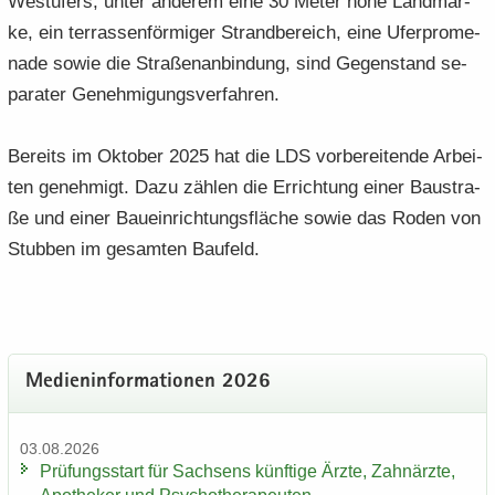
West­ufers, unter an­de­rem eine 30 Meter hohe Land­mar­
ke, ein ter­ras­sen­för­mi­ger Strand­be­reich, eine Ufer­pro­me­
na­de sowie die Stra­ßen­an­bin­dung, sind Ge­gen­stand se­
pa­ra­ter Ge­neh­mi­gungs­ver­fah­ren.
Be­reits im Ok­to­ber 2025 hat die LDS vor­be­rei­ten­de Ar­bei­
ten ge­neh­migt. Dazu zäh­len die Er­rich­tung einer Bau­stra­
ße und einer Bau­ein­rich­tungs­flä­che sowie das Roden von
Stub­ben im ge­sam­ten Bau­feld.
Me­di­en­in­for­ma­tio­nen 2026
03.08.2026
Prü­fungs­start für Sach­sens künf­ti­ge Ärzte, Zahn­ärz­te,