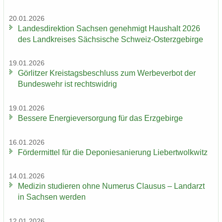
20.01.2026
Lan­des­di­rek­ti­on Sach­sen ge­neh­migt Haus­halt 2026
des Land­krei­ses Säch­si­sche Schweiz-​Osterzgebirge
19.01.2026
Gör­lit­zer Kreis­tags­be­schluss zum Wer­be­ver­bot der
Bun­des­wehr ist rechts­wid­rig
19.01.2026
Bes­se­re En­er­gie­ver­sor­gung für das Erz­ge­bir­ge
16.01.2026
För­der­mit­tel für die De­po­nie­sa­nie­rung Lie­bert­wolkwitz
14.01.2026
Me­di­zin stu­die­ren ohne Nu­me­rus Clau­sus – Land­arzt
in Sach­sen wer­den
12.01.2026