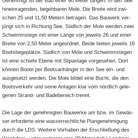
Ge­neh­migt ist der Bau einer 90 Meter lan­gen, in den See
hin­ein­ra­gen­den, be­geh­ba­ren Mole. Die Brei­te wird zwi­
schen 25 und 11,50 Me­tern be­tra­gen. Das Bau­werk ver­
jüngt sich in Rich­tung See. Süd­lich der Mole wer­den zwei
Schwimm­ste­ge mit einer Länge von je­weils 26 und einer
Brei­te von 2,50 Meter an­ge­ord­net. Beide bie­ten je­weils 16
Boots­lie­ge­plät­ze. Süd­lich von Mole und Schwimm­ste­gen
ist eine schie­fe Ebene mit Slipan­la­ge vor­ge­se­hen. Dort
kön­nen Boote per Boots­an­hän­ger in den See ein- und
aus­ge­setzt wer­den. Die Mole bil­det eine Bucht, die den
Boots­ver­kehr und seine An­la­gen klar vom nörd­lich ge­le­
ge­nen Strand-​ und Ba­de­be­reich trennt.
Die Lage der ge­neh­mig­ten Bau­wer­ke am bzw. im Ge­wäs­
ser er­for­der­te eine was­ser­recht­li­che Plan­ge­neh­mi­gung
durch die LDS. Wei­te­re Vor­ha­ben der Er­schlie­ßung des