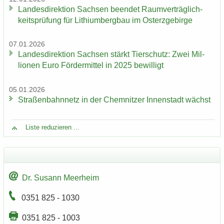
Lan­des­di­rek­ti­on Sach­sen be­en­det Ra­um­ver­träg­lich­
keits­prü­fung für Li­thi­um­berg­bau im Ost­erz­ge­bir­ge
07.01.2026
Lan­des­di­rek­ti­on Sach­sen stärkt Tier­schutz: Zwei Mil­
lio­nen Euro För­der­mit­tel in 2025 be­wil­ligt
05.01.2026
Stra­ßen­bahn­netz in der Chem­nit­zer In­nen­stadt wächst
Liste re­du­zie­ren ...
Dr. Su­sann Meer­heim
0351 825 - 1030
0351 825 - 1003