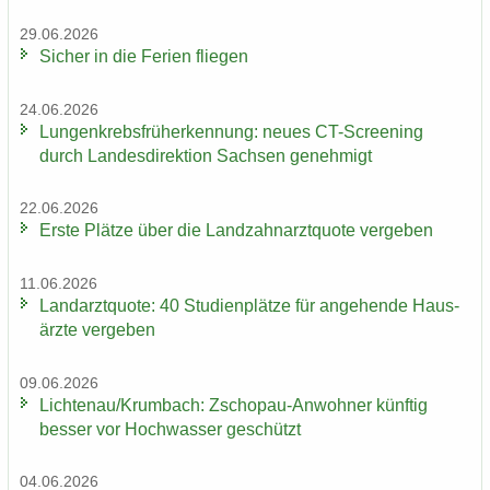
29.06.2026
Si­cher in die Fe­ri­en flie­gen
24.06.2026
Lun­gen­krebs­früh­erken­nung: neues CT-​Screening
durch Lan­des­di­rek­ti­on Sach­sen ge­neh­migt
22.06.2026
Erste Plät­ze über die Land­zahn­arzt­quo­te ver­ge­ben
11.06.2026
Land­arzt­quo­te: 40 Stu­di­en­plät­ze für an­ge­hen­de Haus­
ärz­te ver­ge­ben
09.06.2026
Lich­ten­au/Krum­bach: Zschopau-​Anwohner künf­tig
bes­ser vor Hoch­was­ser ge­schützt
04.06.2026