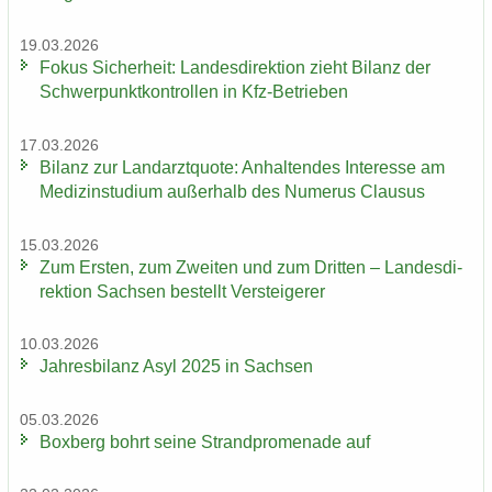
19.03.2026
Fokus Si­cher­heit: Lan­des­di­rek­ti­on zieht Bi­lanz der
Schwer­punkt­kon­trol­len in Kfz-​Betrieben
17.03.2026
Bi­lanz zur Land­arzt­quo­te: An­hal­ten­des In­ter­es­se am
Me­di­zin­stu­di­um au­ßer­halb des Nu­me­rus Clau­sus
15.03.2026
Zum Ers­ten, zum Zwei­ten und zum Drit­ten – Lan­des­di­
rek­ti­on Sach­sen be­stellt Ver­stei­ge­rer
10.03.2026
Jah­res­bi­lanz Asyl 2025 in Sach­sen
05.03.2026
Box­berg bohrt seine Strand­pro­me­na­de auf