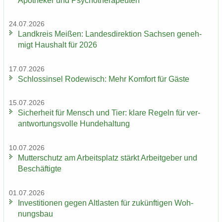
Apo­the­ker und Psy­cho­the­ra­peu­ten
24.07.2026
Land­kreis Mei­ßen: Lan­des­di­rek­ti­on Sach­sen ge­neh­
migt Haus­halt für 2026
17.07.2026
Schloss­in­sel Ro­de­wisch: Mehr Kom­fort für Gäste
15.07.2026
Si­cher­heit für Mensch und Tier: klare Re­geln für ver­
ant­wor­tungs­vol­le Hun­de­hal­tung
10.07.2026
Mut­ter­schutz am Ar­beits­platz stärkt Ar­beit­ge­ber und
Be­schäf­tig­te
01.07.2026
In­ves­ti­tio­nen gegen Alt­las­ten für zu­künf­ti­gen Woh­
nungs­bau