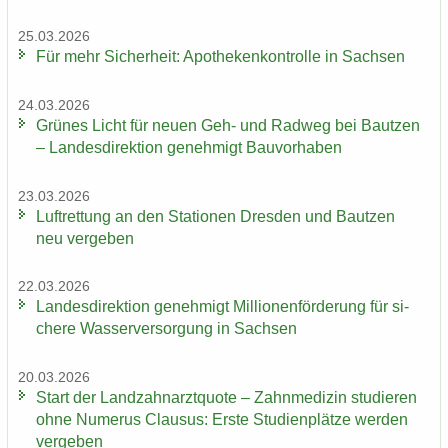
25.03.2026
Für mehr Si­cher­heit: Apo­the­ken­kon­trol­le in Sach­sen
24.03.2026
Grü­nes Licht für neuen Geh- und Rad­weg bei Baut­zen
– Lan­des­di­rek­ti­on ge­neh­migt Bau­vor­ha­ben
23.03.2026
Luft­ret­tung an den Sta­tio­nen Dres­den und Baut­zen
neu ver­ge­ben
22.03.2026
Lan­des­di­rek­ti­on ge­neh­migt Mil­lio­nen­för­de­rung für si­
che­re Was­ser­ver­sor­gung in Sach­sen
20.03.2026
Start der Land­zahn­arzt­quo­te – Zahn­me­di­zin stu­die­ren
ohne Nu­me­rus Clau­sus: Erste Stu­di­en­plät­ze wer­den
ver­ge­ben