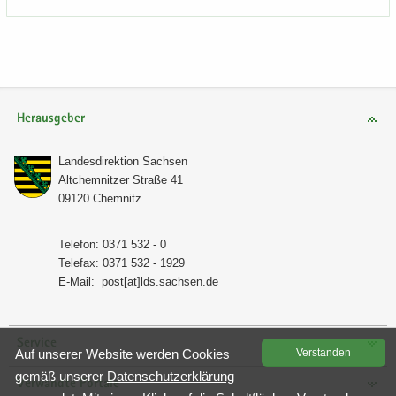
Herausgeber
Lan­des­di­rek­ti­on Sach­sen
Alt­chem­nit­zer Stra­ße 41
09120 Chem­nitz
Te­le­fon: 0371 532 - 0
Te­le­fax: 0371 532 - 1929
E-​Mail:
post[at]lds.sach­sen.de
Service
Auf un­se­rer Web­site wer­den Coo­kies
Ver­stan­den
gemäß un­se­rer
Da­ten­schutz­er­klä­rung
Verwandte Portale