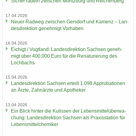
Si­cher ra­deln zwi­schen Mo­ritz­burg und Rei­chen­berg
17.04.2026
Neuer Rad­weg zwi­schen Gers­dorf und Ka­menz – Lan­
des­di­rek­ti­on ge­neh­migt Vor­ha­ben
16.04.2026
Ei­chigt / Vogt­land: Lan­des­di­rek­ti­on Sach­sen ge­neh­
migt über 400.000 Euro für die Re­na­tu­rie­rung des
Loch­bachs
15.04.2026
Lan­des­di­rek­ti­on Sach­sen er­teilt 1.098 Ap­pro­ba­tio­nen
an Ärzte, Zahn­ärz­te und Apo­the­ker
13.04.2026
Ein Blick hin­ter die Ku­lis­sen der Le­bens­mit­tel­über­wa­
chung: Lan­des­di­rek­ti­on Sach­sen als Pra­xis­sta­ti­on für
Le­bens­mit­tel­che­mi­ker