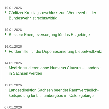
19.01.2026
Gör­lit­zer Kreis­tags­be­schluss zum Wer­be­ver­bot der
Bun­des­wehr ist rechts­wid­rig
19.01.2026
Bes­se­re En­er­gie­ver­sor­gung für das Erz­ge­bir­ge
16.01.2026
För­der­mit­tel für die De­po­nie­sa­nie­rung Lie­bert­wolkwitz
14.01.2026
Me­di­zin stu­die­ren ohne Nu­me­rus Clau­sus – Land­arzt
in Sach­sen wer­den
12.01.2026
Lan­des­di­rek­ti­on Sach­sen be­en­det Ra­um­ver­träg­lich­
keits­prü­fung für Li­thi­um­berg­bau im Ost­erz­ge­bir­ge
07.01.2026