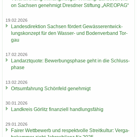
on Sach­sen ge­neh­migt Dresd­ner Stif­tung „AREO­PAG“
19.02.2026
Lan­des­di­rek­ti­on Sach­sen för­dert Ge­wäs­ser­ent­wick­
lungs­kon­zept für den Wasser-​ und Bo­den­ver­band Tor­
gau
17.02.2026
Land­arzt­quo­te: Be­wer­bungs­pha­se geht in die Schluss­
pha­se
13.02.2026
Orts­um­fah­rung Schön­feld ge­neh­migt
30.01.2026
Land­kreis Gör­litz fi­nan­zi­ell hand­lungs­fä­hig
29.01.2026
Fai­rer Wett­be­werb und re­spekt­vol­le Streit­kul­tur: Ver­ga­