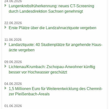
24.06.2026
Lun­gen­krebs­früh­erken­nung: neues CT-​Screening
durch Lan­des­di­rek­ti­on Sach­sen ge­neh­migt
22.06.2026
Erste Plät­ze über die Land­zahn­arzt­quo­te ver­ge­ben
11.06.2026
Land­arzt­quo­te: 40 Stu­di­en­plät­ze für an­ge­hen­de Haus­
ärz­te ver­ge­ben
09.06.2026
Lich­ten­au/Krum­bach: Zschopau-​Anwohner künf­tig
bes­ser vor Hoch­was­ser ge­schützt
04.06.2026
1,5 Mil­lio­nen Euro für Wei­ter­ent­wick­lung des Chem­nit­
zer Pleißenbach-​Areals
01.06.2026