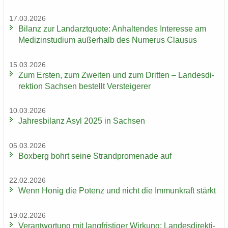
17.03.2026
Bi­lanz zur Land­arzt­quo­te: An­hal­ten­des In­ter­es­se am
Me­di­zin­stu­di­um au­ßer­halb des Nu­me­rus Clau­sus
15.03.2026
Zum Ers­ten, zum Zwei­ten und zum Drit­ten – Lan­des­di­
rek­ti­on Sach­sen be­stellt Ver­stei­ge­rer
10.03.2026
Jah­res­bi­lanz Asyl 2025 in Sach­sen
05.03.2026
Box­berg bohrt seine Strand­pro­me­na­de auf
22.02.2026
Wenn Honig die Po­tenz und nicht die Im­mun­kraft stärkt
19.02.2026
Ver­ant­wor­tung mit lang­fris­ti­ger Wir­kung: Lan­des­di­rek­ti­