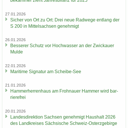
be­kam­mer zieht Jah­res­bi­lanz für 2025
27.01.2026
Si­cher von Ort zu Ort: Drei neue Rad­we­ge ent­lang der
S 200 in Mit­tel­sach­sen ge­neh­migt
26.01.2026
Bes­se­rer Schutz vor Hoch­was­ser an der Zwi­ckau­er
Mulde
22.01.2026
Ma­ri­ti­me Si­gna­tur am Scheibe-​See
21.01.2026
Ham­mer­her­ren­haus am Froh­nau­er Ham­mer wird bar­
rie­re­frei
20.01.2026
Lan­des­di­rek­ti­on Sach­sen ge­neh­migt Haus­halt 2026
des Land­krei­ses Säch­si­sche Schweiz-​Osterzgebirge