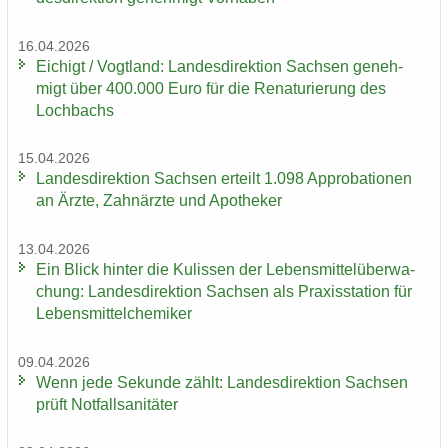
16.04.2026
Ei­chigt / Vogt­land: Lan­des­di­rek­ti­on Sach­sen ge­neh­
migt über 400.000 Euro für die Re­na­tu­rie­rung des
Loch­bachs
15.04.2026
Lan­des­di­rek­ti­on Sach­sen er­teilt 1.098 Ap­pro­ba­tio­nen
an Ärzte, Zahn­ärz­te und Apo­the­ker
13.04.2026
Ein Blick hin­ter die Ku­lis­sen der Le­bens­mit­tel­über­wa­
chung: Lan­des­di­rek­ti­on Sach­sen als Pra­xis­sta­ti­on für
Le­bens­mit­tel­che­mi­ker
09.04.2026
Wenn jede Se­kun­de zählt: Lan­des­di­rek­ti­on Sach­sen
prüft Not­fall­sa­ni­tä­ter