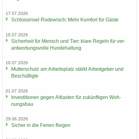
17.07.2026
Schloss­in­sel Ro­de­wisch: Mehr Kom­fort für Gäste
15.07.2026
Si­cher­heit für Mensch und Tier: klare Re­geln für ver­
ant­wor­tungs­vol­le Hun­de­hal­tung
10.07.2026
Mut­ter­schutz am Ar­beits­platz stärkt Ar­beit­ge­ber und
Be­schäf­tig­te
01.07.2026
In­ves­ti­tio­nen gegen Alt­las­ten für zu­künf­ti­gen Woh­
nungs­bau
29.06.2026
Si­cher in die Fe­ri­en flie­gen