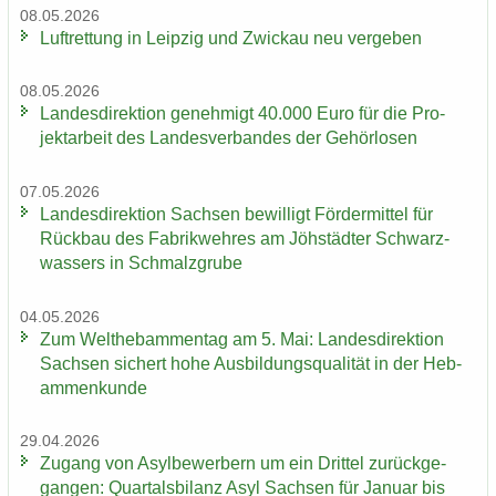
08.05.2026
Luft­ret­tung in Leip­zig und Zwi­ckau neu ver­ge­ben
08.05.2026
Lan­des­di­rek­ti­on ge­neh­migt 40.000 Euro für die Pro­
jekt­ar­beit des Lan­des­ver­ban­des der Ge­hör­lo­sen
07.05.2026
Lan­des­di­rek­ti­on Sach­sen be­wil­ligt För­der­mit­tel für
Rück­bau des Fa­brik­weh­res am Jöh­städ­ter Schwarz­
was­sers in Schmalz­gru­be
04.05.2026
Zum Welt­heb­am­men­tag am 5. Mai: Lan­des­di­rek­ti­on
Sach­sen si­chert hohe Aus­bil­dungs­qua­li­tät in der Heb­
am­men­kun­de
29.04.2026
Zu­gang von Asyl­be­wer­bern um ein Drit­tel zu­rück­ge­
gan­gen: Quar­tals­bi­lanz Asyl Sach­sen für Ja­nu­ar bis