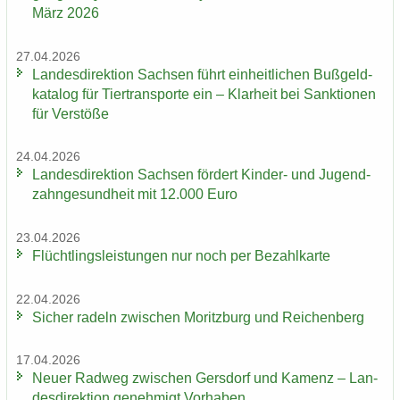
März 2026
27.04.2026
Lan­des­di­rek­ti­on Sach­sen führt ein­heit­li­chen Buß­geld­
ka­ta­log für Tier­trans­por­te ein – Klar­heit bei Sank­tio­nen
für Ver­stö­ße
24.04.2026
Lan­des­di­rek­ti­on Sach­sen för­dert Kinder-​ und Ju­gend­
zahn­ge­sund­heit mit 12.000 Euro
23.04.2026
Flücht­lings­leis­tun­gen nur noch per Be­zahl­kar­te
22.04.2026
Si­cher ra­deln zwi­schen Mo­ritz­burg und Rei­chen­berg
17.04.2026
Neuer Rad­weg zwi­schen Gers­dorf und Ka­menz – Lan­
des­di­rek­ti­on ge­neh­migt Vor­ha­ben