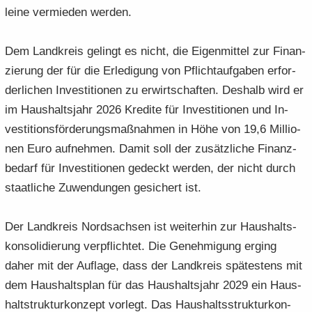
lei­ne ver­mie­den wer­den.
Dem Land­kreis ge­lingt es nicht, die Ei­gen­mit­tel zur Fi­nan­
zie­rung der für die Er­le­di­gung von Pflicht­auf­ga­ben er­for­
der­li­chen In­ves­ti­tio­nen zu er­wirt­schaf­ten. Des­halb wird er
im Haus­halts­jahr 2026 Kre­di­te für In­ves­ti­tio­nen und In­
ves­ti­ti­ons­för­de­rungs­maß­nah­men in Höhe von 19,6 Mil­lio­
nen Euro auf­neh­men. Damit soll der zu­sätz­li­che Fi­nanz­
be­darf für In­ves­ti­tio­nen ge­deckt wer­den, der nicht durch
staat­li­che Zu­wen­dun­gen ge­si­chert ist.
Der Land­kreis Nord­sach­sen ist wei­ter­hin zur Haus­halts­
kon­so­li­die­rung ver­pflich­tet. Die Ge­neh­mi­gung er­ging
daher mit der Auf­la­ge, dass der Land­kreis spä­tes­tens mit
dem Haus­halts­plan für das Haus­halts­jahr 2029 ein Haus­
haltstruk­tur­kon­zept vor­legt. Das Haus­halts­struk­tur­kon­