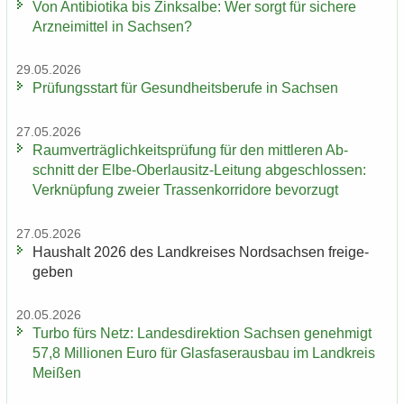
Von An­ti­bio­ti­ka bis Zink­sal­be: Wer sorgt für si­che­re
Arz­nei­mit­tel in Sach­sen?
29.05.2026
Prü­fungs­start für Ge­sund­heits­be­ru­fe in Sach­sen
27.05.2026
Ra­um­ver­träg­lich­keits­prü­fung für den mitt­le­ren Ab­
schnitt der Elbe-​Oberlausitz-Leitung ab­ge­schlos­sen:
Ver­knüp­fung zwei­er Tras­sen­kor­ri­do­re be­vor­zugt
27.05.2026
Haus­halt 2026 des Land­krei­ses Nord­sach­sen frei­ge­
ge­ben
20.05.2026
Turbo fürs Netz: Lan­des­di­rek­ti­on Sach­sen ge­neh­migt
57,8 Mil­lio­nen Euro für Glas­fa­ser­aus­bau im Land­kreis
Mei­ßen