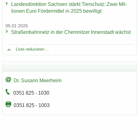
Lan­des­di­rek­ti­on Sach­sen stärkt Tier­schutz: Zwei Mil­
lio­nen Euro För­der­mit­tel in 2025 be­wil­ligt
05.01.2026
Stra­ßen­bahn­netz in der Chem­nit­zer In­nen­stadt wächst
Liste re­du­zie­ren ...
Dr. Su­sann Meer­heim
0351 825 - 1030
0351 825 - 1003