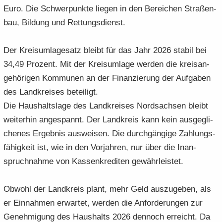
Euro. Die Schwer­punk­te lie­gen in den Be­rei­chen Stra­ßen­
bau, Bil­dung und Ret­tungs­dienst.
Der Kreis­um­la­ge­satz bleibt für das Jahr 2026 sta­bil bei
34,49 Pro­zent. Mit der Kreis­um­la­ge wer­den die kreis­an­
ge­hö­ri­gen Kom­mu­nen an der Fi­nan­zie­rung der Auf­ga­ben
des Land­krei­ses be­tei­ligt.
Die Haus­halts­la­ge des Land­krei­ses Nord­sach­sen bleibt
wei­ter­hin an­ge­spannt. Der Land­kreis kann kein aus­ge­gli­
che­nes Er­geb­nis aus­wei­sen. Die durch­gän­gi­ge Zah­lungs­
fä­hig­keit ist, wie in den Vor­jah­ren, nur über die In­an­
spruch­nah­me von Kas­sen­kre­di­ten ge­währ­leis­tet.
Ob­wohl der Land­kreis plant, mehr Geld aus­zu­ge­ben, als
er Ein­nah­men er­war­tet, wer­den die An­for­de­run­gen zur
Ge­neh­mi­gung des Haus­halts 2026 den­noch er­reicht. Da