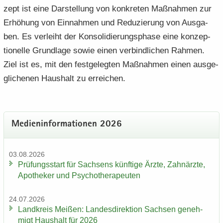
zept ist eine Dar­stel­lung von kon­kre­ten Maß­nah­men zur
Er­hö­hung von Ein­nah­men und Re­du­zie­rung von Aus­ga­
ben. Es ver­leiht der Kon­so­li­die­rungs­pha­se eine kon­zep­
tio­nel­le Grund­la­ge sowie einen ver­bind­li­chen Rah­men.
Ziel ist es, mit den fest­ge­leg­ten Maß­nah­men einen aus­ge­
gli­che­nen Haus­halt zu er­rei­chen.
Me­di­en­in­for­ma­tio­nen 2026
03.08.2026
Prü­fungs­start für Sach­sens künf­ti­ge Ärzte, Zahn­ärz­te,
Apo­the­ker und Psy­cho­the­ra­peu­ten
24.07.2026
Land­kreis Mei­ßen: Lan­des­di­rek­ti­on Sach­sen ge­neh­
migt Haus­halt für 2026