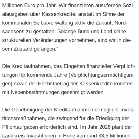
Mil­lio­nen Euro pro Jahr. Wir fi­nan­zie­ren aus­ufern­de So­zi­
al­aus­ga­ben über Kas­sen­kre­di­te, an­statt im Sinne der
kom­mu­na­len Selbst­ver­wal­tung aktiv die Zu­kunft Nord­
sach­sens zu ge­stal­ten. So­lan­ge Bund und Land keine
struk­tu­rel­len Ver­än­de­run­gen vor­neh­men, sind wir in die­
sem Zu­stand ge­fan­gen.“
Die Kre­dit­auf­nah­men, das Ein­ge­hen fi­nan­zi­el­ler Ver­pflich­
tun­gen für kom­men­de Jahre (Ver­pflich­tungs­er­mäch­ti­gun­
gen) sowie der Höchst­be­trag der Kas­sen­kre­di­te konn­ten
mit Ne­ben­be­stim­mun­gen ge­neh­migt wer­den.
Die Ge­neh­mi­gung der Kre­dit­auf­nah­men er­mög­licht In­ves­
ti­ti­ons­maß­nah­men, die zwin­gend für die Er­le­di­gung der
Pflicht­auf­ga­ben er­for­der­lich sind. Im Jahr 2026 plant der
Land­kreis In­ves­ti­tio­nen in Höhe von rund 33,6 Mil­lio­nen