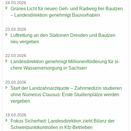
24.03.2026
Grü­nes Licht für neuen Geh- und Rad­weg bei Baut­zen
– Lan­des­di­rek­ti­on ge­neh­migt Bau­vor­ha­ben
23.03.2026
Luft­ret­tung an den Sta­tio­nen Dres­den und Baut­zen
neu ver­ge­ben
22.03.2026
Lan­des­di­rek­ti­on ge­neh­migt Mil­lio­nen­för­de­rung für si­
che­re Was­ser­ver­sor­gung in Sach­sen
20.03.2026
Start der Land­zahn­arzt­quo­te – Zahn­me­di­zin stu­die­ren
ohne Nu­me­rus Clau­sus: Erste Stu­di­en­plät­ze wer­den
ver­ge­ben
19.03.2026
Fokus Si­cher­heit: Lan­des­di­rek­ti­on zieht Bi­lanz der
Schwer­punkt­kon­trol­len in Kfz-​Betrieben