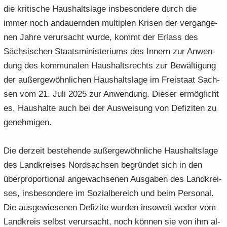
die kri­ti­sche Haus­halts­la­ge ins­be­son­de­re durch die
immer noch an­dau­ern­den mul­ti­plen Kri­sen der ver­gan­ge­
nen Jahre ver­ur­sacht wurde, kommt der Er­lass des
Säch­si­schen Staats­mi­nis­te­ri­ums des In­nern zur An­wen­
dung des kom­mu­na­len Haus­halts­rechts zur Be­wäl­ti­gung
der au­ßer­ge­wöhn­li­chen Haus­halts­la­ge im Frei­staat Sach­
sen vom 21. Juli 2025 zur An­wen­dung. Die­ser er­mög­licht
es, Haus­hal­te auch bei der Aus­wei­sung von De­fi­zi­ten zu
ge­neh­mi­gen.
Die der­zeit be­stehen­de au­ßer­ge­wöhn­li­che Haus­halts­la­ge
des Land­krei­ses Nord­sach­sen be­grün­det sich in den
über­pro­por­tio­nal an­ge­wach­se­nen Aus­ga­ben des Land­krei­
ses, ins­be­son­de­re im So­zi­al­be­reich und beim Per­so­nal.
Die aus­ge­wie­se­nen De­fi­zi­te wur­den in­so­weit weder vom
Land­kreis selbst ver­ur­sacht, noch kön­nen sie von ihm al­