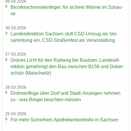
08.04.2026
Be­zirks­schorn­stein­fe­ger: für si­che­re Wärme im Zu­hau­
se
30.03.2026
Lan­des­di­rek­ti­on Sach­sen stuft CSD-​Umzug als Ver­
samm­lung ein, CSD-​Straßenfest als Ver­an­stal­tung
27.03.2026
Grü­nes Licht für den Rad­weg bei Baut­zen: Lan­des­di­
rek­ti­on ge­neh­migt den Bau zwi­schen B156 und Do­ber­
schütz (Mal­schwitz)
26.03.2026
Droh­nen­flü­ge über Dorf und Stadt: An­zei­gen neh­men
zu - was Bür­ger be­ach­ten müs­sen
25.03.2026
Für mehr Si­cher­heit: Apo­the­ken­kon­trol­le in Sach­sen