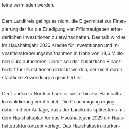
lei­ne ver­mie­den wer­den.
Dem Land­kreis ge­lingt es nicht, die Ei­gen­mit­tel zur Fi­nan­
zie­rung der für die Er­le­di­gung von Pflicht­auf­ga­ben er­for­
der­li­chen In­ves­ti­tio­nen zu er­wirt­schaf­ten. Des­halb wird er
im Haus­halts­jahr 2026 Kre­di­te für In­ves­ti­tio­nen und In­
ves­ti­ti­ons­för­de­rungs­maß­nah­men in Höhe von 19,6 Mil­lio­
nen Euro auf­neh­men. Damit soll der zu­sätz­li­che Fi­nanz­
be­darf für In­ves­ti­tio­nen ge­deckt wer­den, der nicht durch
staat­li­che Zu­wen­dun­gen ge­si­chert ist.
Der Land­kreis Nord­sach­sen ist wei­ter­hin zur Haus­halts­
kon­so­li­die­rung ver­pflich­tet. Die Ge­neh­mi­gung er­ging
daher mit der Auf­la­ge, dass der Land­kreis spä­tes­tens mit
dem Haus­halts­plan für das Haus­halts­jahr 2029 ein Haus­
haltstruk­tur­kon­zept vor­legt. Das Haus­halts­struk­tur­kon­