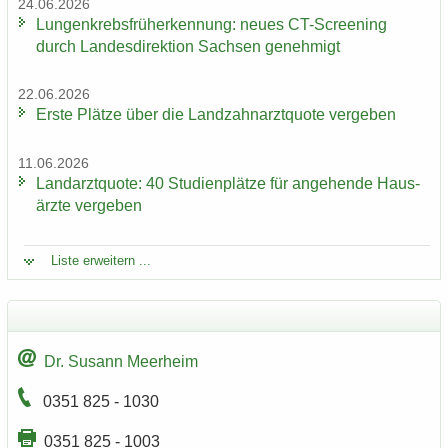
24.06.2026
Lun­gen­krebs­früh­erken­nung: neues CT-​Screening
durch Lan­des­di­rek­ti­on Sach­sen ge­neh­migt
22.06.2026
Erste Plät­ze über die Land­zahn­arzt­quo­te ver­ge­ben
11.06.2026
Land­arzt­quo­te: 40 Stu­di­en­plät­ze für an­ge­hen­de Haus­
ärz­te ver­ge­ben
Liste er­wei­tern ...
Dr. Su­sann Meer­heim
0351 825 - 1030
0351 825 - 1003