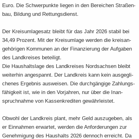
Euro. Die Schwer­punk­te lie­gen in den Be­rei­chen Stra­ßen­
bau, Bil­dung und Ret­tungs­dienst.
Der Kreis­um­la­ge­satz bleibt für das Jahr 2026 sta­bil bei
34,49 Pro­zent. Mit der Kreis­um­la­ge wer­den die kreis­an­
ge­hö­ri­gen Kom­mu­nen an der Fi­nan­zie­rung der Auf­ga­ben
des Land­krei­ses be­tei­ligt.
Die Haus­halts­la­ge des Land­krei­ses Nord­sach­sen bleibt
wei­ter­hin an­ge­spannt. Der Land­kreis kann kein aus­ge­gli­
che­nes Er­geb­nis aus­wei­sen. Die durch­gän­gi­ge Zah­lungs­
fä­hig­keit ist, wie in den Vor­jah­ren, nur über die In­an­
spruch­nah­me von Kas­sen­kre­di­ten ge­währ­leis­tet.
Ob­wohl der Land­kreis plant, mehr Geld aus­zu­ge­ben, als
er Ein­nah­men er­war­tet, wer­den die An­for­de­run­gen zur
Ge­neh­mi­gung des Haus­halts 2026 den­noch er­reicht. Da