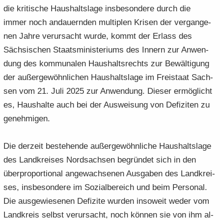
die kri­ti­sche Haus­halts­la­ge ins­be­son­de­re durch die
immer noch an­dau­ern­den mul­ti­plen Kri­sen der ver­gan­ge­
nen Jahre ver­ur­sacht wurde, kommt der Er­lass des
Säch­si­schen Staats­mi­nis­te­ri­ums des In­nern zur An­wen­
dung des kom­mu­na­len Haus­halts­rechts zur Be­wäl­ti­gung
der au­ßer­ge­wöhn­li­chen Haus­halts­la­ge im Frei­staat Sach­
sen vom 21. Juli 2025 zur An­wen­dung. Die­ser er­mög­licht
es, Haus­hal­te auch bei der Aus­wei­sung von De­fi­zi­ten zu
ge­neh­mi­gen.
Die der­zeit be­stehen­de au­ßer­ge­wöhn­li­che Haus­halts­la­ge
des Land­krei­ses Nord­sach­sen be­grün­det sich in den
über­pro­por­tio­nal an­ge­wach­se­nen Aus­ga­ben des Land­krei­
ses, ins­be­son­de­re im So­zi­al­be­reich und beim Per­so­nal.
Die aus­ge­wie­se­nen De­fi­zi­te wur­den in­so­weit weder vom
Land­kreis selbst ver­ur­sacht, noch kön­nen sie von ihm al­