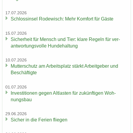
17.07.2026
Schloss­in­sel Ro­de­wisch: Mehr Kom­fort für Gäste
15.07.2026
Si­cher­heit für Mensch und Tier: klare Re­geln für ver­
ant­wor­tungs­vol­le Hun­de­hal­tung
10.07.2026
Mut­ter­schutz am Ar­beits­platz stärkt Ar­beit­ge­ber und
Be­schäf­tig­te
01.07.2026
In­ves­ti­tio­nen gegen Alt­las­ten für zu­künf­ti­gen Woh­
nungs­bau
29.06.2026
Si­cher in die Fe­ri­en flie­gen