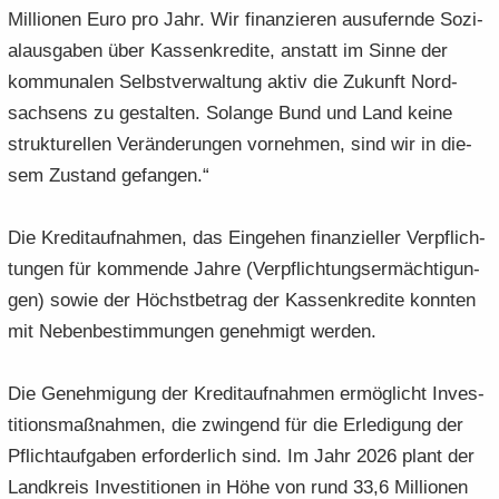
Mil­lio­nen Euro pro Jahr. Wir fi­nan­zie­ren aus­ufern­de So­zi­
al­aus­ga­ben über Kas­sen­kre­di­te, an­statt im Sinne der
kom­mu­na­len Selbst­ver­wal­tung aktiv die Zu­kunft Nord­
sach­sens zu ge­stal­ten. So­lan­ge Bund und Land keine
struk­tu­rel­len Ver­än­de­run­gen vor­neh­men, sind wir in die­
sem Zu­stand ge­fan­gen.“
Die Kre­dit­auf­nah­men, das Ein­ge­hen fi­nan­zi­el­ler Ver­pflich­
tun­gen für kom­men­de Jahre (Ver­pflich­tungs­er­mäch­ti­gun­
gen) sowie der Höchst­be­trag der Kas­sen­kre­di­te konn­ten
mit Ne­ben­be­stim­mun­gen ge­neh­migt wer­den.
Die Ge­neh­mi­gung der Kre­dit­auf­nah­men er­mög­licht In­ves­
ti­ti­ons­maß­nah­men, die zwin­gend für die Er­le­di­gung der
Pflicht­auf­ga­ben er­for­der­lich sind. Im Jahr 2026 plant der
Land­kreis In­ves­ti­tio­nen in Höhe von rund 33,6 Mil­lio­nen