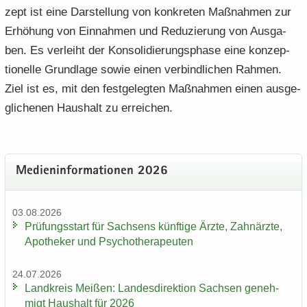
zept ist eine Dar­stel­lung von kon­kre­ten Maß­nah­men zur
Er­hö­hung von Ein­nah­men und Re­du­zie­rung von Aus­ga­
ben. Es ver­leiht der Kon­so­li­die­rungs­pha­se eine kon­zep­
tio­nel­le Grund­la­ge sowie einen ver­bind­li­chen Rah­men.
Ziel ist es, mit den fest­ge­leg­ten Maß­nah­men einen aus­ge­
gli­che­nen Haus­halt zu er­rei­chen.
Me­di­en­in­for­ma­tio­nen 2026
03.08.2026
Prü­fungs­start für Sach­sens künf­ti­ge Ärzte, Zahn­ärz­te,
Apo­the­ker und Psy­cho­the­ra­peu­ten
24.07.2026
Land­kreis Mei­ßen: Lan­des­di­rek­ti­on Sach­sen ge­neh­
migt Haus­halt für 2026