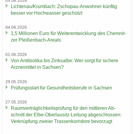
09.06.2026
Lich­ten­au/Krum­bach: Zschopau-​Anwohner künf­tig
bes­ser vor Hoch­was­ser ge­schützt
04.06.2026
1,5 Mil­lio­nen Euro für Wei­ter­ent­wick­lung des Chem­nit­
zer Pleißenbach-​Areals
01.06.2026
Von An­ti­bio­ti­ka bis Zink­sal­be: Wer sorgt für si­che­re
Arz­nei­mit­tel in Sach­sen?
29.05.2026
Prü­fungs­start für Ge­sund­heits­be­ru­fe in Sach­sen
27.05.2026
Ra­um­ver­träg­lich­keits­prü­fung für den mitt­le­ren Ab­
schnitt der Elbe-​Oberlausitz-Leitung ab­ge­schlos­sen:
Ver­knüp­fung zwei­er Tras­sen­kor­ri­do­re be­vor­zugt