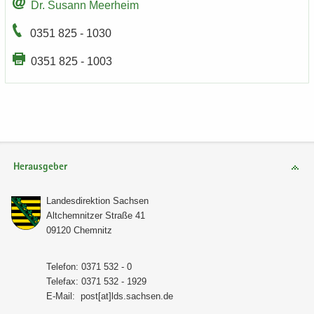
Dr. Su­sann Meer­heim
0351 825 - 1030
0351 825 - 1003
Herausgeber
Lan­des­di­rek­ti­on Sach­sen
Alt­chem­nit­zer Stra­ße 41
09120 Chem­nitz
Te­le­fon: 0371 532 - 0
Te­le­fax: 0371 532 - 1929
E-​Mail:
post[at]lds.sach­sen.de