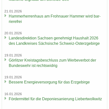
21.01.2026
Ham­mer­her­ren­haus am Froh­nau­er Ham­mer wird bar­
rie­re­frei
20.01.2026
Lan­des­di­rek­ti­on Sach­sen ge­neh­migt Haus­halt 2026
des Land­krei­ses Säch­si­sche Schweiz-​Osterzgebirge
19.01.2026
Gör­lit­zer Kreis­tags­be­schluss zum Wer­be­ver­bot der
Bun­des­wehr ist rechts­wid­rig
19.01.2026
Bes­se­re En­er­gie­ver­sor­gung für das Erz­ge­bir­ge
16.01.2026
För­der­mit­tel für die De­po­nie­sa­nie­rung Lie­bert­wolkwitz