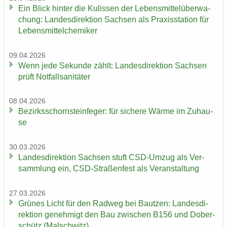
Ein Blick hin­ter die Ku­lis­sen der Le­bens­mit­tel­über­wa­
chung: Lan­des­di­rek­ti­on Sach­sen als Pra­xis­sta­ti­on für
Le­bens­mit­tel­che­mi­ker
09.04.2026
Wenn jede Se­kun­de zählt: Lan­des­di­rek­ti­on Sach­sen
prüft Not­fall­sa­ni­tä­ter
08.04.2026
Be­zirks­schorn­stein­fe­ger: für si­che­re Wärme im Zu­hau­
se
30.03.2026
Lan­des­di­rek­ti­on Sach­sen stuft CSD-​Umzug als Ver­
samm­lung ein, CSD-​Straßenfest als Ver­an­stal­tung
27.03.2026
Grü­nes Licht für den Rad­weg bei Baut­zen: Lan­des­di­
rek­ti­on ge­neh­migt den Bau zwi­schen B156 und Do­ber­
schütz (Mal­schwitz)