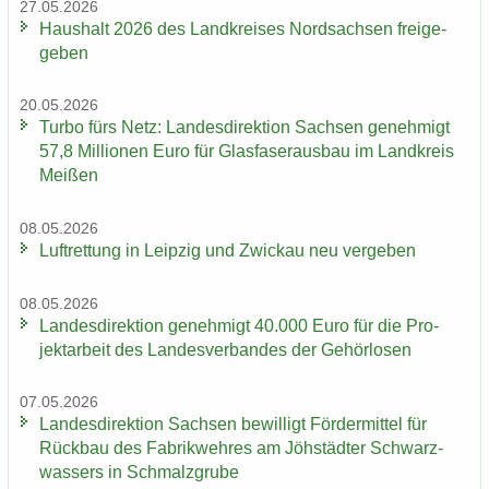
27.05.2026
Haus­halt 2026 des Land­krei­ses Nord­sach­sen frei­ge­
ge­ben
20.05.2026
Turbo fürs Netz: Lan­des­di­rek­ti­on Sach­sen ge­neh­migt
57,8 Mil­lio­nen Euro für Glas­fa­ser­aus­bau im Land­kreis
Mei­ßen
08.05.2026
Luft­ret­tung in Leip­zig und Zwi­ckau neu ver­ge­ben
08.05.2026
Lan­des­di­rek­ti­on ge­neh­migt 40.000 Euro für die Pro­
jekt­ar­beit des Lan­des­ver­ban­des der Ge­hör­lo­sen
07.05.2026
Lan­des­di­rek­ti­on Sach­sen be­wil­ligt För­der­mit­tel für
Rück­bau des Fa­brik­weh­res am Jöh­städ­ter Schwarz­
was­sers in Schmalz­gru­be