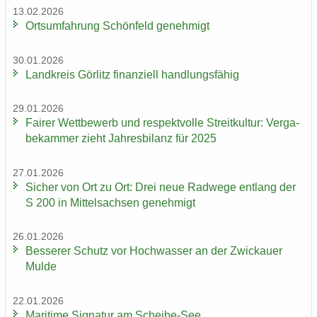
13.02.2026
Orts­um­fah­rung Schön­feld ge­neh­migt
30.01.2026
Land­kreis Gör­litz fi­nan­zi­ell hand­lungs­fä­hig
29.01.2026
Fai­rer Wett­be­werb und re­spekt­vol­le Streit­kul­tur: Ver­ga­
be­kam­mer zieht Jah­res­bi­lanz für 2025
27.01.2026
Si­cher von Ort zu Ort: Drei neue Rad­we­ge ent­lang der
S 200 in Mit­tel­sach­sen ge­neh­migt
26.01.2026
Bes­se­rer Schutz vor Hoch­was­ser an der Zwi­ckau­er
Mulde
22.01.2026
Ma­ri­ti­me Si­gna­tur am Scheibe-​See