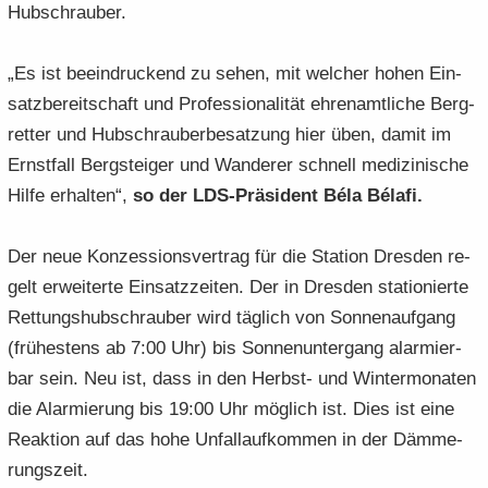
Hub­schrau­ber.
„Es ist be­ein­dru­ckend zu sehen, mit wel­cher hohen Ein­
satz­be­reit­schaft und Pro­fes­sio­na­li­tät eh­ren­amt­li­che Berg­
ret­ter und Hub­schrau­ber­be­sat­zung hier üben, damit im
Ernst­fall Berg­stei­ger und Wan­de­rer schnell me­di­zi­ni­sche
Hilfe er­hal­ten“,
so der LDS-​Präsident Béla Bélafi.
Der neue Kon­zes­si­ons­ver­trag für die Sta­ti­on Dres­den re­
gelt er­wei­ter­te Ein­satz­zei­ten. Der in Dres­den sta­tio­nier­te
Ret­tungs­hub­schrau­ber wird täg­lich von Son­nen­auf­gang
(frü­hes­tens ab 7:00 Uhr) bis Son­nen­un­ter­gang alar­mier­
bar sein. Neu ist, dass in den Herbst-​ und Win­ter­mo­na­ten
die Alar­mie­rung bis 19:00 Uhr mög­lich ist. Dies ist eine
Re­ak­ti­on auf das hohe Un­fall­auf­kom­men in der Däm­me­
rungs­zeit.