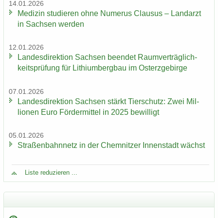
14.01.2026
Me­di­zin stu­die­ren ohne Nu­me­rus Clau­sus – Land­arzt
in Sach­sen wer­den
12.01.2026
Lan­des­di­rek­ti­on Sach­sen be­en­det Ra­um­ver­träg­lich­
keits­prü­fung für Li­thi­um­berg­bau im Ost­erz­ge­bir­ge
07.01.2026
Lan­des­di­rek­ti­on Sach­sen stärkt Tier­schutz: Zwei Mil­
lio­nen Euro För­der­mit­tel in 2025 be­wil­ligt
05.01.2026
Stra­ßen­bahn­netz in der Chem­nit­zer In­nen­stadt wächst
Liste re­du­zie­ren ...