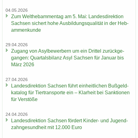
04.05.2026
Zum Welt­heb­am­men­tag am 5. Mai: Lan­des­di­rek­ti­on
Sach­sen si­chert hohe Aus­bil­dungs­qua­li­tät in der Heb­
am­men­kun­de
29.04.2026
Zu­gang von Asyl­be­wer­bern um ein Drit­tel zu­rück­ge­
gan­gen: Quar­tals­bi­lanz Asyl Sach­sen für Ja­nu­ar bis
März 2026
27.04.2026
Lan­des­di­rek­ti­on Sach­sen führt ein­heit­li­chen Buß­geld­
ka­ta­log für Tier­trans­por­te ein – Klar­heit bei Sank­tio­nen
für Ver­stö­ße
24.04.2026
Lan­des­di­rek­ti­on Sach­sen för­dert Kinder-​ und Ju­gend­
zahn­ge­sund­heit mit 12.000 Euro