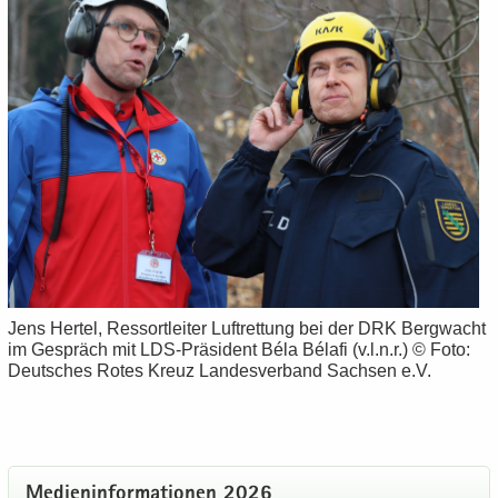
Jens Her­tel, Res­sort­lei­ter Luft­ret­tung bei der DRK Berg­wacht
im Ge­spräch mit LDS-​Präsident Béla Bélafi (v.l.n.r.) © Foto:
Deut­sches Rotes Kreuz Lan­des­ver­band Sach­sen e.V.
Me­di­en­in­for­ma­tio­nen 2026