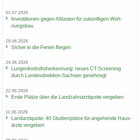
01.07.2026
In­ves­ti­tio­nen gegen Alt­las­ten für zu­künf­ti­gen Woh­
nungs­bau
29.06.2026
Si­cher in die Fe­ri­en flie­gen
24.06.2026
Lun­gen­krebs­früh­erken­nung: neues CT-​Screening
durch Lan­des­di­rek­ti­on Sach­sen ge­neh­migt
22.06.2026
Erste Plät­ze über die Land­zahn­arzt­quo­te ver­ge­ben
11.06.2026
Land­arzt­quo­te: 40 Stu­di­en­plät­ze für an­ge­hen­de Haus­
ärz­te ver­ge­ben