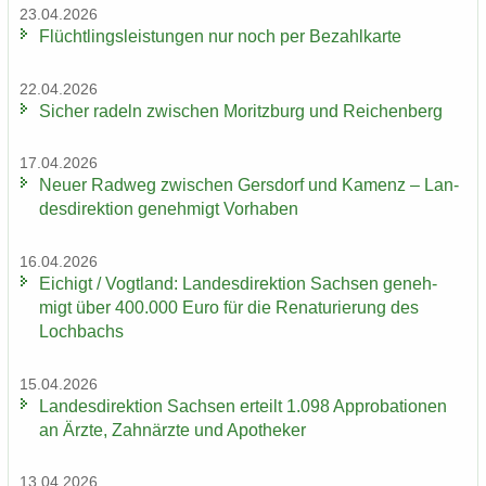
23.04.2026
Flücht­lings­leis­tun­gen nur noch per Be­zahl­kar­te
22.04.2026
Si­cher ra­deln zwi­schen Mo­ritz­burg und Rei­chen­berg
17.04.2026
Neuer Rad­weg zwi­schen Gers­dorf und Ka­menz – Lan­
des­di­rek­ti­on ge­neh­migt Vor­ha­ben
16.04.2026
Ei­chigt / Vogt­land: Lan­des­di­rek­ti­on Sach­sen ge­neh­
migt über 400.000 Euro für die Re­na­tu­rie­rung des
Loch­bachs
15.04.2026
Lan­des­di­rek­ti­on Sach­sen er­teilt 1.098 Ap­pro­ba­tio­nen
an Ärzte, Zahn­ärz­te und Apo­the­ker
13.04.2026