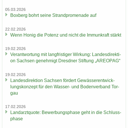
05.03.2026
Box­berg bohrt seine Strand­pro­me­na­de auf
22.02.2026
Wenn Honig die Po­tenz und nicht die Im­mun­kraft stärkt
19.02.2026
Ver­ant­wor­tung mit lang­fris­ti­ger Wir­kung: Lan­des­di­rek­ti­
on Sach­sen ge­neh­migt Dresd­ner Stif­tung „AREO­PAG“
19.02.2026
Lan­des­di­rek­ti­on Sach­sen för­dert Ge­wäs­ser­ent­wick­
lungs­kon­zept für den Wasser-​ und Bo­den­ver­band Tor­
gau
17.02.2026
Land­arzt­quo­te: Be­wer­bungs­pha­se geht in die Schluss­
pha­se