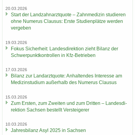
20.03.2026
Start der Land­zahn­arzt­quo­te – Zahn­me­di­zin stu­die­ren
ohne Nu­me­rus Clau­sus: Erste Stu­di­en­plät­ze wer­den
ver­ge­ben
19.03.2026
Fokus Si­cher­heit: Lan­des­di­rek­ti­on zieht Bi­lanz der
Schwer­punkt­kon­trol­len in Kfz-​Betrieben
17.03.2026
Bi­lanz zur Land­arzt­quo­te: An­hal­ten­des In­ter­es­se am
Me­di­zin­stu­di­um au­ßer­halb des Nu­me­rus Clau­sus
15.03.2026
Zum Ers­ten, zum Zwei­ten und zum Drit­ten – Lan­des­di­
rek­ti­on Sach­sen be­stellt Ver­stei­ge­rer
10.03.2026
Jah­res­bi­lanz Asyl 2025 in Sach­sen