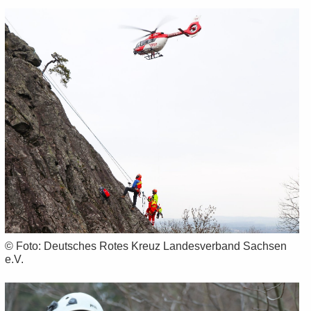
© Foto: Deut­sches Rotes Kreuz Lan­des­ver­band Sach­sen
e.V.