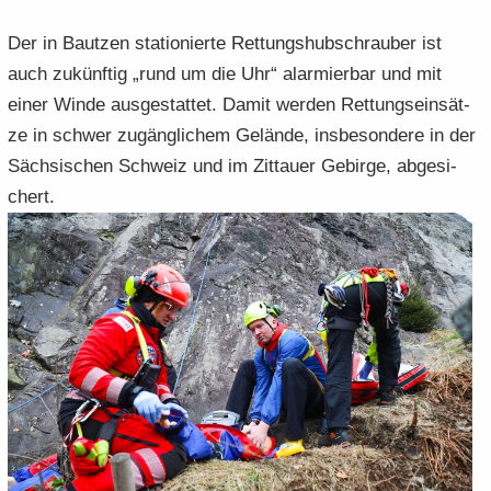
Der in Baut­zen sta­tio­nier­te Ret­tungs­hub­schrau­ber ist
auch zu­künf­tig „rund um die Uhr“ alar­mier­bar und mit
einer Winde aus­ge­stat­tet. Damit wer­den Ret­tungs­ein­sät­
ze in schwer zu­gäng­li­chem Ge­län­de, ins­be­son­de­re in der
Säch­si­schen Schweiz und im Zit­tau­er Ge­bir­ge, ab­ge­si­
chert.