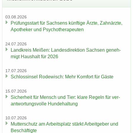
03.08.2026
Prü­fungs­start für Sach­sens künf­ti­ge Ärzte, Zahn­ärz­te,
Apo­the­ker und Psy­cho­the­ra­peu­ten
24.07.2026
Land­kreis Mei­ßen: Lan­des­di­rek­ti­on Sach­sen ge­neh­
migt Haus­halt für 2026
17.07.2026
Schloss­in­sel Ro­de­wisch: Mehr Kom­fort für Gäste
15.07.2026
Si­cher­heit für Mensch und Tier: klare Re­geln für ver­
ant­wor­tungs­vol­le Hun­de­hal­tung
10.07.2026
Mut­ter­schutz am Ar­beits­platz stärkt Ar­beit­ge­ber und
Be­schäf­tig­te