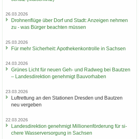
26.03.2026
Droh­nen­flü­ge über Dorf und Stadt: An­zei­gen neh­men
zu - was Bür­ger be­ach­ten müs­sen
25.03.2026
Für mehr Si­cher­heit: Apo­the­ken­kon­trol­le in Sach­sen
24.03.2026
Grü­nes Licht für neuen Geh- und Rad­weg bei Baut­zen
– Lan­des­di­rek­ti­on ge­neh­migt Bau­vor­ha­ben
23.03.2026
Luft­ret­tung an den Sta­tio­nen Dres­den und Baut­zen
neu ver­ge­ben
22.03.2026
Lan­des­di­rek­ti­on ge­neh­migt Mil­lio­nen­för­de­rung für si­
che­re Was­ser­ver­sor­gung in Sach­sen