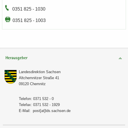
0351 825 - 1030
0351 825 - 1003
Herausgeber
Lan­des­di­rek­ti­on Sach­sen
Alt­chem­nit­zer Stra­ße 41
09120 Chem­nitz
Te­le­fon: 0371 532 - 0
Te­le­fax: 0371 532 - 1929
E-​Mail:
post[at]lds.sach­sen.de