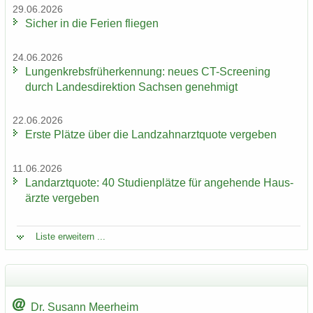
29.06.2026
Si­cher in die Fe­ri­en flie­gen
24.06.2026
Lun­gen­krebs­früh­erken­nung: neues CT-​Screening
durch Lan­des­di­rek­ti­on Sach­sen ge­neh­migt
22.06.2026
Erste Plät­ze über die Land­zahn­arzt­quo­te ver­ge­ben
11.06.2026
Land­arzt­quo­te: 40 Stu­di­en­plät­ze für an­ge­hen­de Haus­
ärz­te ver­ge­ben
Liste er­wei­tern ...
Dr. Su­sann Meer­heim