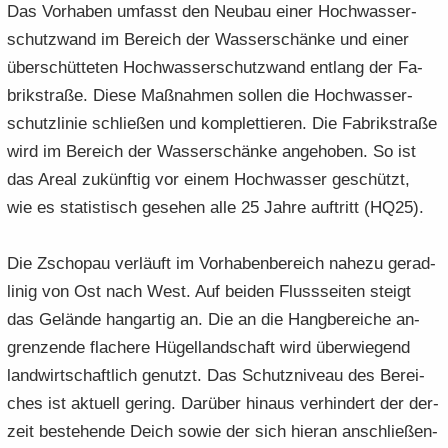
Das Vor­ha­ben um­fasst den Neu­bau einer Hoch­was­ser­
schutz­wand im Be­reich der Was­ser­schän­ke und einer
über­schüt­te­ten Hoch­was­ser­schutz­wand ent­lang der Fa­
brik­stra­ße. Diese Maß­nah­men sol­len die Hoch­was­ser­
schutz­li­nie schlie­ßen und kom­plet­tie­ren. Die Fa­brik­stra­ße
wird im Be­reich der Was­ser­schän­ke an­ge­ho­ben. So ist
das Areal zu­künf­tig vor einem Hoch­was­ser ge­schützt,
wie es sta­tis­tisch ge­se­hen alle 25 Jahre auf­tritt (HQ25).
Die Zscho­pau ver­läuft im Vor­ha­ben­be­reich na­he­zu ge­rad­
li­nig von Ost nach West. Auf bei­den Fluss­sei­ten steigt
das Ge­län­de hang­ar­tig an. Die an die Hang­be­rei­che an­
gren­zen­de fla­che­re Hü­gel­land­schaft wird über­wie­gend
land­wirt­schaft­lich ge­nutzt. Das Schutz­ni­veau des Be­rei­
ches ist ak­tu­ell ge­ring. Dar­über hin­aus ver­hin­dert der der­
zeit be­stehen­de Deich sowie der sich hier­an an­schlie­ßen­