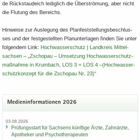
de Rück­stau­deich le­dig­lich die Über­strö­mung, aber nicht
die Flu­tung des Be­reichs.
Hin­wei­se zur Aus­le­gung des Plan­fest­stel­lungs­be­schlus­
ses und der fest­ge­stell­ten Plan­un­ter­la­gen fin­den Sie unter
fol­gen­dem Link:
Hoch­was­ser­schutz | Land­kreis Mit­tel­
sach­sen – „Zscho­pau – Um­set­zung Hoch­was­ser­schutz­
maß­nah­me in Krum­bach, LOS 3 + LOS 4 –(Hoch­was­ser­
schutz­kon­zept für die Zscho­pau Nr.​ 23)“
Me­di­en­in­for­ma­tio­nen 2026
03.08.2026
Prü­fungs­start für Sach­sens künf­ti­ge Ärzte, Zahn­ärz­te,
Apo­the­ker und Psy­cho­the­ra­peu­ten