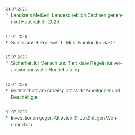
24.07.2026
Land­kreis Mei­ßen: Lan­des­di­rek­ti­on Sach­sen ge­neh­
migt Haus­halt für 2026
17.07.2026
Schloss­in­sel Ro­de­wisch: Mehr Kom­fort für Gäste
15.07.2026
Si­cher­heit für Mensch und Tier: klare Re­geln für ver­
ant­wor­tungs­vol­le Hun­de­hal­tung
10.07.2026
Mut­ter­schutz am Ar­beits­platz stärkt Ar­beit­ge­ber und
Be­schäf­tig­te
01.07.2026
In­ves­ti­tio­nen gegen Alt­las­ten für zu­künf­ti­gen Woh­
nungs­bau