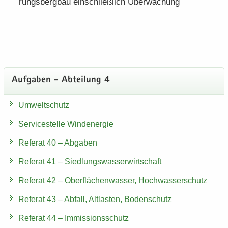
rungs­berg­bau ein­schließ­lich Über­wa­chung
Auf­ga­ben - Ab­tei­lung 4
Um­welt­schutz
Ser­vice­stel­le Wind­ener­gie
Re­fe­rat 40 – Ab­ga­ben
Re­fe­rat 41 – Sied­lungs­was­ser­wirt­schaft
Re­fe­rat 42 – Ober­flä­chen­was­ser, Hoch­was­ser­schutz
Re­fe­rat 43 – Ab­fall, Alt­las­ten, Bo­den­schutz
Re­fe­rat 44 – Im­mis­si­ons­schutz