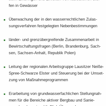
fen in Ge­wäs­ser
Über­wa­chung der in den was­ser­recht­li­chen Zu­las­
sungs­ver­fah­ren fest­ge­leg­ten Ne­ben­be­stim­mun­gen
länder-​ und grenz­über­grei­fen­de Zu­sam­men­ar­beit in
Be­wirt­schaf­tungs­fra­gen (Ber­lin, Bran­den­burg, Sach­
sen, Sachsen-​Anhalt, Re­pu­blik Polen)
Lei­tung der re­gio­na­len Ar­beits­grup­pe Lau­sit­zer Neiße-​
Spree-Schwarze Els­ter und Steue­rung bei der Um­set­
zung von Maß­nah­me­pro­gram­men
Er­ar­bei­tung von grund­was­ser­fach­li­chen Stel­lung­nah­
men für die Be­rei­che ak­ti­ver Berg­bau und Sa­nie­