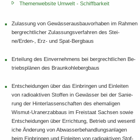
The­men­web­site Um­welt -​ Schiff­bar­keit
Zu­las­sung von Ge­wäs­ser­aus­bau­vor­ha­ben im Rah­men
berg­recht­li­cher Zu­las­sungs­ver­fah­ren des Stei­
ne/Erden-​, Erz- und Spat-​Bergbaus
Er­tei­lung des Ein­ver­neh­mens bei berg­recht­li­chen Be­
triebs­plä­nen des Braun­koh­le­berg­baus
Ent­schei­dun­gen über das Ein­brin­gen und Ein­lei­ten
von ra­dio­ak­ti­ven Stof­fen in Ge­wäs­ser bei der Sa­nie­
rung der Hin­ter­las­sen­schaf­ten des ehe­ma­li­gen
Wismut-​Uranerzabbaus im Frei­staat Sach­sen sowie
Ent­schei­dun­gen über Er­rich­tung, Be­trieb und we­sent­l
i­che Än­de­rung von Ab­was­ser­be­hand­lungs­an­la­gen
beim Ein­brin­gen und Ein­lei­ten von ra­dio­ak­ti­ven Stof­