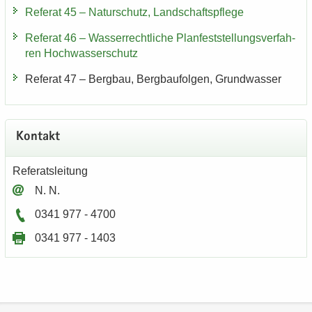
Re­fe­rat 45 – Na­tur­schutz, Land­schafts­pfle­ge
Re­fe­rat 46 – Was­ser­recht­li­che Plan­fest­stel­lungs­ver­fah­
ren Hoch­was­ser­schutz
Re­fe­rat 47 – Berg­bau, Berg­bau­fol­gen, Grund­was­ser
Kon­takt
Re­fe­rats­lei­tung
N. N.
0341 977 - 4700
0341 977 - 1403