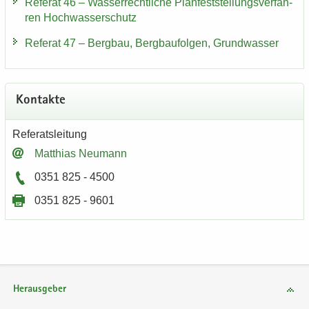
Re­fe­rat 46 – Was­ser­recht­li­che Plan­fest­stel­lungs­ver­fah­
ren Hoch­was­ser­schutz
Re­fe­rat 47 – Berg­bau, Berg­bau­fol­gen, Grund­was­ser
Kon­tak­te
Re­fe­rats­lei­tung
Mat­thi­as Neu­mann
0351 825 - 4500
0351 825 - 9601
Herausgeber