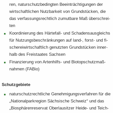
ren, na­tur­schutz­be­ding­ten Be­ein­träch­ti­gun­gen der
wirt­schaft­li­chen Nutz­bar­keit von Grund­stü­cken, die
das ver­fas­sungs­recht­lich zu­mut­ba­re Maß über­schrei­
ten
Ko­or­di­nie­rung des Härtefall-​ und Scha­dens­aus­gleichs
für Nut­zungs­be­schrän­kun­gen auf land-, forst-​ und fi­
sche­rei­wirt­schaft­lich ge­nutz­ten Grund­stü­cken in­ner­
halb des Frei­staa­tes Sach­sen
Fi­nan­zie­rung von Artenhilfs-​ und Bio­top­schutz­maß­
nah­men (FABio)
Schutz­ge­bie­te
na­tur­schutz­recht­li­che Ge­neh­mi­gungs­ver­fah­ren für die
„Na­tio­nal­park­re­gi­on Säch­si­sche Schweiz“ und das
„Bio­sphä­ren­re­ser­vat Ober­lau­sit­zer Heide-​ und Teich­