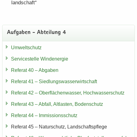
land­schaft“
Auf­ga­ben - Ab­tei­lung 4
Um­welt­schutz
Ser­vice­stel­le Wind­ener­gie
Re­fe­rat 40 – Ab­ga­ben
Re­fe­rat 41 – Sied­lungs­was­ser­wirt­schaft
Re­fe­rat 42 – Ober­flä­chen­was­ser, Hoch­was­ser­schutz
Re­fe­rat 43 – Ab­fall, Alt­las­ten, Bo­den­schutz
Re­fe­rat 44 – Im­mis­si­ons­schutz
Re­fe­rat 45 – Na­tur­schutz, Land­schafts­pfle­ge