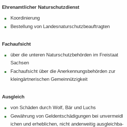
Eh­ren­amt­li­cher Na­tur­schutz­dienst
Ko­or­di­nie­rung
Be­stel­lung von Lan­des­na­tur­schutz­be­auf­trag­ten
Fach­auf­sicht
über die un­te­ren Na­tur­schutz­be­hör­den im Frei­staat
Sach­sen
Fach­auf­sicht über die An­er­ken­nungs­be­hör­den zur
klein­gärt­ne­ri­schen Ge­mein­nüt­zig­keit
Aus­gleich
von Schä­den durch Wolf, Bär und Luchs
Ge­wäh­rung von Geld­ent­schä­di­gun­gen bei un­ver­meid­l
i­chen und er­heb­li­chen, nicht an­der­wei­tig aus­gleich­ba­