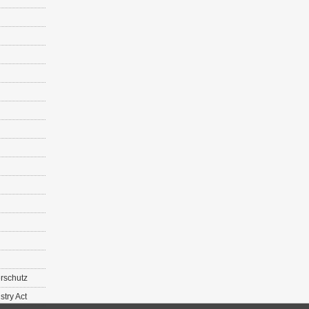
r­schutz
s­try Act