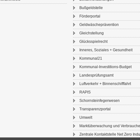
Buß­geld­stel­le
För­der­por­tal
Geld­wä­sche­prä­ven­ti­on
Gleich­stel­lung
Glücks­spiel­recht
In­ne­res, So­zia­les + Ge­sund­heit
Kom­mu­nal21
Kommunal-​Investitions-Budget
Lan­des­prü­fungs­amt
Luft­ver­kehr + Bin­nen­schiff­fahrt
RAPIS
Schorn­stein­fe­ger­we­sen
Trans­pa­renz­por­tal
Um­welt
Markt­über­wa­chung und Ver­brau­che
Zen­tra­le Kon­takt­stel­le Net Zero In­du