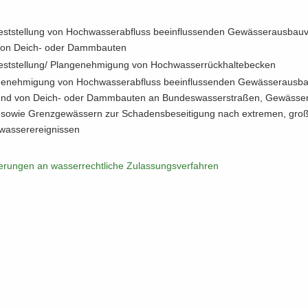
est­stel­lung von Hoch­was­ser­ab­fluss be­ein­flus­sen­den Ge­wäs­ser­aus­bau­
on Deich-​ oder Damm­bau­ten
est­stel­lung/ Plan­ge­neh­mi­gung von Hoch­was­ser­rück­hal­te­be­cken
e­neh­mi­gung von Hoch­was­ser­ab­fluss be­ein­flus­sen­den Ge­wäs­ser­aus­ba
nd von Deich-​ oder Damm­bau­ten an Bun­des­was­ser­stra­ßen, Ge­wäs­se
sowie Grenz­ge­wäs­sern zur Scha­dens­be­sei­ti­gung nach ex­tre­men, groß
as­ser­er­eig­nis­sen
e­run­gen an was­ser­recht­li­che Zu­las­sungs­ver­fah­ren