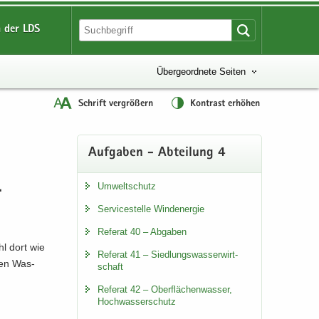
 der LDS
Übergeordnete Seiten
Schrift vergrößern
Kontrast erhöhen
Auf­ga­ben - Ab­tei­lung 4
Um­welt­schutz
­
Ser­vice­stel­le Wind­ener­gie
Re­fe­rat 40 – Ab­ga­ben
hl dort wie
Re­fe­rat 41 – Sied­lungs­was­ser­wirt­
­ren Was­
schaft
Re­fe­rat 42 – Ober­flä­chen­was­ser,
Hoch­was­ser­schutz