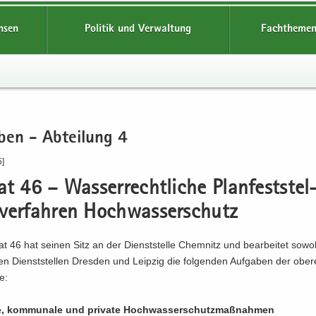
hsen
Politik und Verwaltung
Fachthemen
­ben - Ab­tei­lung 4
5]
rat 46 – Was­ser­recht­li­che Plan­fest­stel
ver­fah­ren Hoch­was­ser­schutz
at 46 hat sei­nen Sitz an der Dienst­stel­le Chem­nitz und be­ar­bei­tet so­wo
n Dienst­stel­len Dres­den und Leip­zig die fol­gen­den Auf­ga­ben der obe
de:
he, kom­mu­na­le und pri­va­te Hoch­was­ser­schutz­maß­nah­men