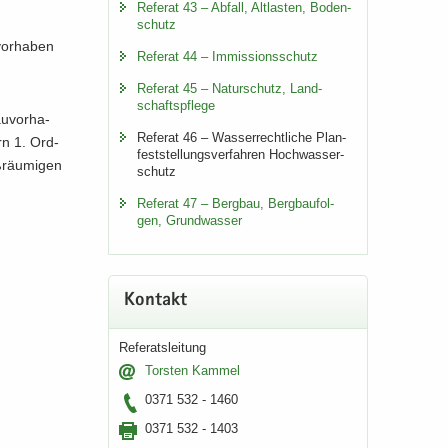
Re­fe­rat 43 – Ab­fall, Alt­las­ten, Bo­den­
schutz
vor­ha­ben
Re­fe­rat 44 – Im­mis­si­ons­schutz
Re­fe­rat 45 – Na­tur­schutz, Land­
schafts­pfle­ge
u­vor­ha­
Re­fe­rat 46 – Was­ser­recht­li­che Plan­
rn 1. Ord­
fest­stel­lungs­ver­fah­ren Hoch­was­ser­
­räu­mi­gen
schutz
Re­fe­rat 47 – Berg­bau, Berg­bau­fol­
gen, Grund­was­ser
Kon­takt
Re­fe­rats­lei­tung
Tors­ten Kam­mel
0371 532 - 1460
0371 532 - 1403