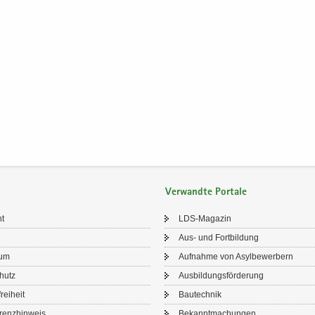
Verwandte Portale
ht
LDS-​Magazin
Aus- und Fort­bil­dung
sum
Auf­nah­me von Asyl­be­wer­bern
chutz
Aus­bil­dungs­för­de­rung
frei­heit
Bau­tech­nik
renz­hin­weis
Be­kannt­ma­chun­gen