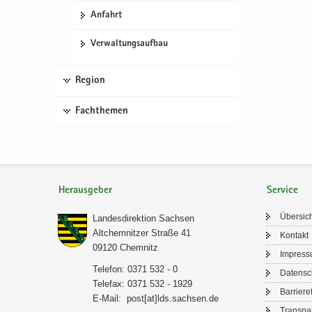
An­fahrt
Ver­wal­tungs­auf­bau
Region
Fachthemen
Herausgeber
Service
Über­sic
Lan­des­di­rek­ti­on Sach­sen
Alt­chem­nit­zer Stra­ße 41
Kon­takt
09120 Chem­nitz
Im­pres­
Te­le­fon: 0371 532 - 0
Da­ten­s
Te­le­fax: 0371 532 - 1929
Bar­rie­re­
E-​Mail:
post[at]lds.sach­sen.de
Trans­pa­