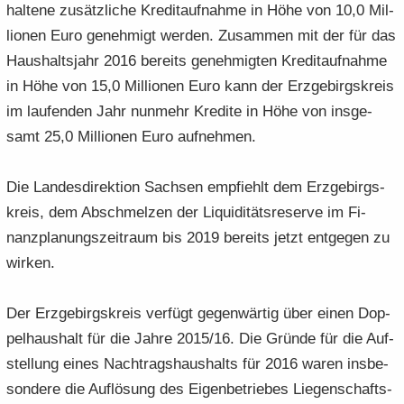
hal­te­ne zu­sätz­li­che Kre­dit­auf­nah­me in Höhe von 10,0 Mil­
lio­nen Euro ge­neh­migt wer­den. Zu­sam­men mit der für das
Haus­halts­jahr 2016 be­reits ge­neh­mig­ten Kre­dit­auf­nah­me
in Höhe von 15,0 Mil­lio­nen Euro kann der Erz­ge­birgs­kreis
im lau­fen­den Jahr nun­mehr Kre­di­te in Höhe von ins­ge­
samt 25,0 Mil­lio­nen Euro auf­neh­men.
Die Lan­des­di­rek­ti­on Sach­sen emp­fiehlt dem Erz­ge­birgs­
kreis, dem Ab­schmel­zen der Li­qui­di­täts­re­ser­ve im Fi­
nanz­pla­nungs­zeit­raum bis 2019 be­reits jetzt ent­ge­gen zu
wir­ken.
Der Erz­ge­birgs­kreis ver­fügt ge­gen­wär­tig über einen Dop­
pel­haus­halt für die Jahre 2015/16. Die Grün­de für die Auf­
stel­lung eines Nach­trags­haus­halts für 2016 waren ins­be­
son­de­re die Auf­lö­sung des Ei­gen­be­trie­bes Lie­gen­schafts­