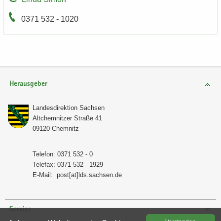
0371 532 - 1020
Herausgeber
Lan­des­di­rek­ti­on Sach­sen
Alt­chem­nit­zer Stra­ße 41
09120 Chem­nitz
Te­le­fon: 0371 532 - 0
Te­le­fax: 0371 532 - 1929
E-​Mail:
post[at]lds.sach­sen.de
Service