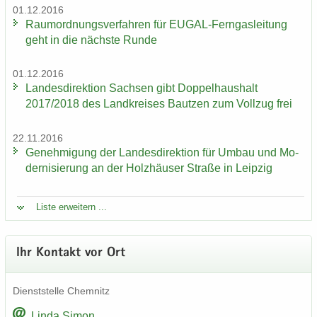
01.12.2016
Raum­ord­nungs­ver­fah­ren für EUGAL-​Ferngasleitung
geht in die nächs­te Runde
01.12.2016
Lan­des­di­rek­ti­on Sach­sen gibt Dop­pel­haus­halt
2017/2018 des Land­krei­ses Baut­zen zum Voll­zug frei
22.11.2016
Ge­neh­mi­gung der Lan­des­di­rek­ti­on für Umbau und Mo­
der­ni­sie­rung an der Holz­häu­ser Stra­ße in Leip­zig
Liste er­wei­tern ...
Ihr Kon­takt vor Ort
Dienst­stel­le Chem­nitz
Linda Simon