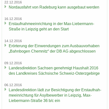
22.12.2016
Nord­aus­fahrt von Ra­de­burg kann aus­ge­baut wer­den
16.12.2016
Erst­auf­nah­me­ein­rich­tung in der Max-​Liebermann-
Straße in Leip­zig geht an den Start
14.12.2016
Er­ör­te­rung der Ein­wen­dun­gen zum Aus­bau­vor­ha­ben
„Bahn­bo­gen Chem­nitz“ der DB AG ab­ge­schlos­sen
09.12.2016
Lan­des­di­rek­ti­on Sach­sen ge­neh­migt Haus­halt 2016
des Land­krei­ses Säch­si­sche Schweiz-​Osterzgebirge
06.12.2016
Lan­des­di­rek­ti­on lädt zur Be­sich­ti­gung der Erst­auf­nah­
me­ein­rich­tung für Asyl­be­wer­ber in Leip­zig, Max-​
Liebermann-Straße 36 b/c ein