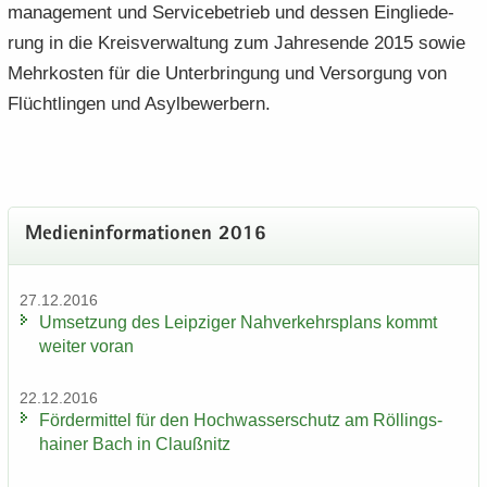
ma­nage­ment und Ser­vice­be­trieb und des­sen Ein­glie­de­
rung in die Kreis­ver­wal­tung zum Jah­res­en­de 2015 sowie
Mehr­kos­ten für die Un­ter­brin­gung und Ver­sor­gung von
Flücht­lin­gen und Asyl­be­wer­bern.
Me­di­en­in­for­ma­tio­nen 2016
27.12.2016
Um­set­zung des Leip­zi­ger Nah­ver­kehrs­plans kommt
wei­ter voran
22.12.2016
För­der­mit­tel für den Hoch­was­ser­schutz am Röl­lings­
hai­ner Bach in Clau­ß­nitz