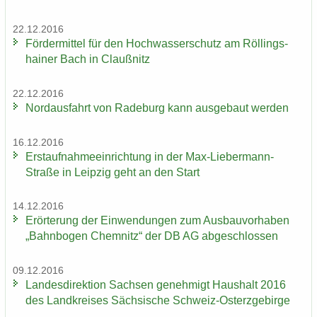
22.12.2016
För­der­mit­tel für den Hoch­was­ser­schutz am Röl­lings­
hai­ner Bach in Clau­ß­nitz
22.12.2016
Nord­aus­fahrt von Ra­de­burg kann aus­ge­baut wer­den
16.12.2016
Erst­auf­nah­me­ein­rich­tung in der Max-​Liebermann-
Straße in Leip­zig geht an den Start
14.12.2016
Er­ör­te­rung der Ein­wen­dun­gen zum Aus­bau­vor­ha­ben
„Bahn­bo­gen Chem­nitz“ der DB AG ab­ge­schlos­sen
09.12.2016
Lan­des­di­rek­ti­on Sach­sen ge­neh­migt Haus­halt 2016
des Land­krei­ses Säch­si­sche Schweiz-​Osterzgebirge