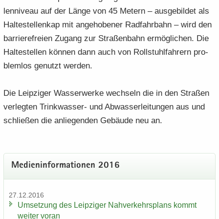
len­ni­veau auf der Länge von 45 Me­tern – aus­ge­bil­det als
Hal­te­stel­len­kap mit an­ge­ho­be­ner Rad­fahr­bahn – wird den
bar­rie­re­frei­en Zu­gang zur Stra­ßen­bahn er­mög­li­chen. Die
Hal­te­stel­len kön­nen dann auch von Roll­stuhl­fah­rern pro­
blem­los ge­nutzt wer­den.
Die Leip­zi­ger Was­ser­wer­ke wech­seln die in den Stra­ßen
ver­leg­ten Trinkwasser-​ und Ab­was­ser­lei­tun­gen aus und
schlie­ßen die an­lie­gen­den Ge­bäu­de neu an.
Me­di­en­in­for­ma­tio­nen 2016
27.12.2016
Um­set­zung des Leip­zi­ger Nah­ver­kehrs­plans kommt
wei­ter voran