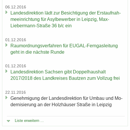
06.12.2016
Lan­des­di­rek­ti­on lädt zur Be­sich­ti­gung der Erst­auf­nah­
me­ein­rich­tung für Asyl­be­wer­ber in Leip­zig, Max-​
Liebermann-Straße 36 b/c ein
01.12.2016
Raum­ord­nungs­ver­fah­ren für EUGAL-​Ferngasleitung
geht in die nächs­te Runde
01.12.2016
Lan­des­di­rek­ti­on Sach­sen gibt Dop­pel­haus­halt
2017/2018 des Land­krei­ses Baut­zen zum Voll­zug frei
22.11.2016
Ge­neh­mi­gung der Lan­des­di­rek­ti­on für Umbau und Mo­
der­ni­sie­rung an der Holz­häu­ser Stra­ße in Leip­zig
Liste er­wei­tern ...