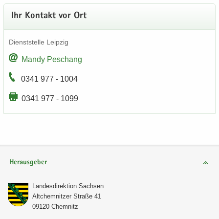
Ihr Kon­takt vor Ort
Dienst­stel­le Leip­zig
Mandy Peschang
0341 977 - 1004
0341 977 - 1099
Herausgeber
Lan­des­di­rek­ti­on Sach­sen
Alt­chem­nit­zer Stra­ße 41
09120 Chem­nitz