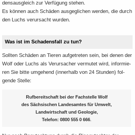
dens­aus­gleich zur Ver­fü­gung ste­hen.
Es kön­nen auch Schä­den aus­ge­gli­chen wer­den, die durch
den Luchs ver­ur­sacht wur­den.
Was ist im Scha­dens­fall zu tun?
Soll­ten Schä­den an Tie­ren auf­ge­tre­ten sein, bei denen der
Wolf oder Luchs als Ver­ur­sa­cher ver­mu­tet wird, in­for­mie­
ren Sie bitte um­ge­hend (in­ner­halb von 24 Stun­den) fol­
gen­de Stel­le:
Ruf­be­reit­schaft bei der Fach­stel­le Wolf
des Säch­si­schen Lan­des­am­tes für Um­welt,
Land­wirt­schaft und Geo­lo­gie,
Te­le­fon: 0800 555 0 666
.