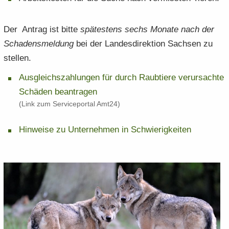
Der An­trag ist bitte
spä­tes­tens sechs Mo­na­te nach der
Scha­dens­mel­dung
bei der Lan­des­di­rek­ti­on Sach­sen zu
stel­len.
Aus­gleichs­zah­lun­gen für durch Raub­tie­re ver­ur­sach­te
Schä­den be­an­tra­gen
(Link zum Ser­vice­por­tal Amt24)
Hin­wei­se zu Un­ter­neh­men in Schwie­rig­kei­ten