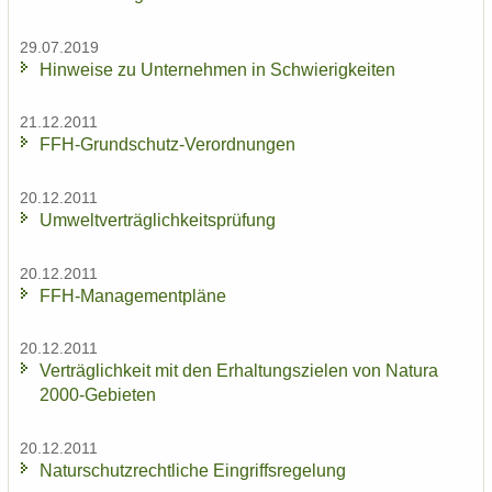
29.07.2019
Hin­wei­se zu Un­ter­neh­men in Schwie­rig­kei­ten
21.12.2011
FFH-​Grundschutz-Verordnungen
20.12.2011
Um­welt­ver­träg­lich­keits­prü­fung
20.12.2011
FFH-​Managementpläne
20.12.2011
Ver­träg­lich­keit mit den Er­hal­tungs­zie­len von Na­tu­ra
2000-​Gebieten
20.12.2011
Na­tur­schutz­recht­li­che Ein­griffs­re­ge­lung