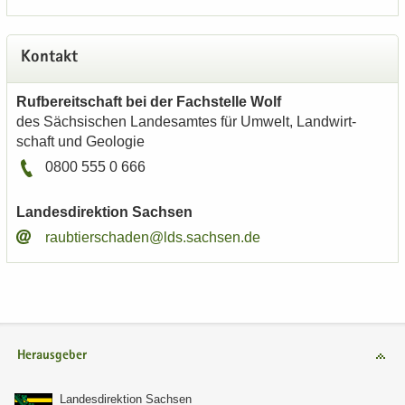
Kon­takt
Ruf­be­reit­schaft bei der Fach­stel­le Wolf
des Säch­si­schen Lan­des­am­tes für Um­welt, Land­wirt­
schaft und Geo­lo­gie
0800 555 0 666
Lan­des­di­rek­ti­on Sach­sen
raub­tier­scha­den@lds.sach­sen.de
Herausgeber
Lan­des­di­rek­ti­on Sach­sen