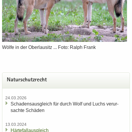
Wölfe in der Ober­lau­sitz ... Foto: Ralph Frank
Na­tur­schutz­recht
24.03.2026
Scha­dens­aus­gleich für durch Wolf und Luchs ver­ur­
sach­te Schä­den
13.03.2024
Här­te­fal­l­aus­gleich