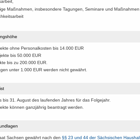
ar­beit,
ti­ge Maß­nah­men, ins­be­son­de­re Ta­gun­gen, Se­mi­na­re und Maß­nah­men
ch­keits­ar­beit
ngs­hö­he
­jek­te ohne Per­so­nal­kos­ten bis 14.000 EUR
o­jek­te bis 50.000 EUR
ek­te bis zu 200.000 EUR.
­gen unter 1.000 EUR wer­den nicht ge­währt.
ist
s bis 31. Au­gust des lau­fen­den Jah­res für das Fol­ge­jahr.
­jek­te kön­nen ganz­jäh­rig be­an­tragt wer­den.
und­la­gen
taat Sach­sen ge­währt nach den
§§ 23 und 44 der Säch­si­schen Haus­hal