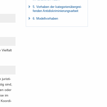
5. Vor­ha­ben der ka­te­go­rien­über­grei­
fen­den An­ti­dis­kri­mi­nie­rungs­ar­beit
6. Mo­dell­vor­ha­ben
Viel­falt
u­ris­ti­
tig sind,
­ten oder
­se im
Ko­or­di­