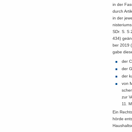
in der Fas
durch Ar­t
in der je­w
nis­te­ri­u
SDr. S. S 2
434) ge­än­
ber 2019 (
ga­be die­s
der Ch
der Gl
der ka
von Ma
scher
zur V
11. M
Ein Rechts­
hör­de ent­
Haus­halts­m