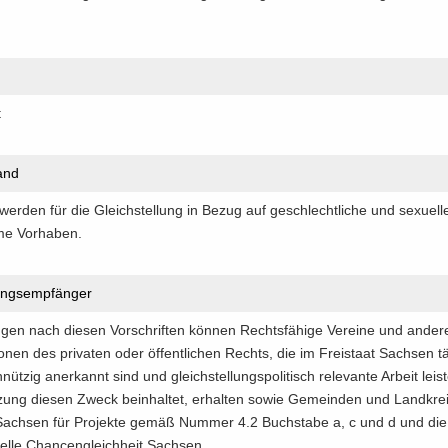
t
and
 wer­den für die Gleich­stel­lung in Bezug auf ge­schlecht­li­che und se­xu­el­le 
me Vor­ha­ben.
ngs­emp­fän­ger
gen nach die­sen Vor­schrif­ten kön­nen Rechts­fä­hi­ge Ver­ei­ne und an­de­re j
­nen des pri­va­ten oder öf­fent­li­chen Rechts, die im Frei­staat Sach­sen tä
nüt­zig an­er­kannt sind und gleich­stel­lungs­po­li­tisch re­le­van­te Ar­beit leis
zung die­sen Zweck be­inhal­tet, er­hal­ten sowie Ge­mein­den und Land­krei
 Sach­sen für Pro­jek­te gemäß Num­mer 4.2 Buch­sta­be a, c und d und die 
tel­le Chan­cen­gleich­heit Sach­sen.