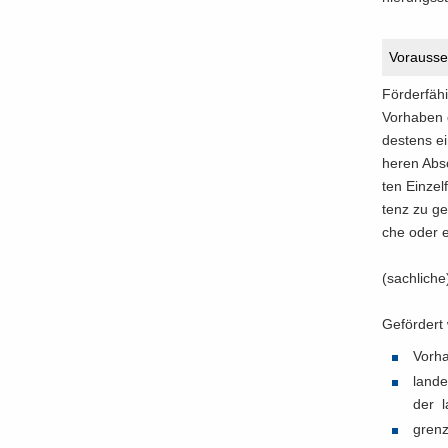
Vor­aus­se
För­der­fä
Vor­ha­ben
des­tens ei
he­ren Ab­s
ten Ein­zel
tenz zu ge­s
che oder eh
(sach­li­che
Ge­för­dert
Vor­ha
lan­de
der la
grenz­