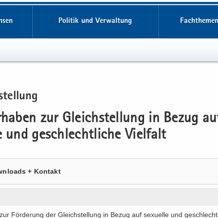
hsen
Politik und Verwaltung
Fachthemen
stel­lung
r­ha­ben zur Gleich­stel­lung in Bezug au
le und ge­schlecht­li­che Viel­falt
n­loads + Kon­takt
zur För­de­rung der Gleich­stel­lung in Bezug auf se­xu­el­le und ge­schlecht­l