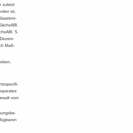
zu­letzt
­den ist,
Staats­mi­
(Sächs­ABl.
chs­ABl. S.
. De­zem­
nach Maß­
le­ben,
­spe­zi­fi­
­pa­ra­tes
Ge­walt vom
­gungs­be­
füg­ba­ren