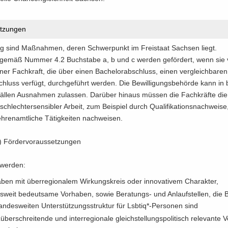
t­zun­gen
­hig sind Maß­nah­men, deren Schwer­punkt im Frei­staat Sach­sen liegt.
 gemäß Num­mer 4.2 Buch­sta­be a, b und c wer­den ge­för­dert, wenn sie
ner Fach­kraft, die über einen Ba­che­lor­ab­schluss, einen ver­gleich­ba­re
chluss ver­fügt, durch­ge­führt wer­den. Die Be­wil­li­gungs­be­hör­de kann in 
­fäl­len Aus­nah­men zu­las­sen. Dar­über hin­aus müs­sen die Fach­kräf­te d
chlech­ter­sen­si­bler Ar­beit, zum Bei­spiel durch Qua­li­fi­ka­ti­ons­nach­wei­se, 
­ren­amt­li­che Tä­tig­kei­ten nach­wei­sen.
) För­der­vor­aus­set­zun­gen
 wer­den:
­ben mit über­re­gio­na­lem Wir­kungs­kreis oder in­no­va­ti­vem Cha­rak­ter,
s­weit be­deut­sa­me Vor­ha­ben, sowie Beratungs-​ und An­lauf­stel­len, die B
n­des­wei­ten Un­ter­stüt­zungs­struk­tur für Lsbtiq*-​Personen sind
über­schrei­ten­de und in­ter­re­gio­na­le gleich­stel­lungs­po­li­tisch re­le­van­te V