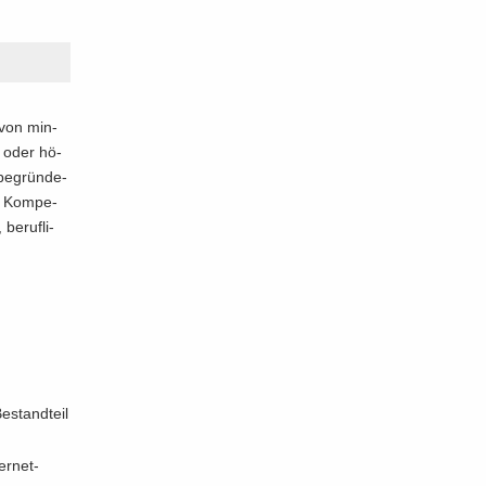
 von min­
n oder hö­
be­grün­de­
ie Kom­pe­
be­ruf­li­
e­stand­teil
er­net­