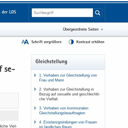
 der LDS
Übergeordnete Seiten
Schrift vergrößern
Kontrast erhöhen
Gleich­stel­lung
f se­
1. Vor­ha­ben zur Gleich­stel­lung von
Frau und Mann
2. Vor­ha­ben zur Gleich­stel­lung in
Bezug auf se­xu­el­le und ge­schlecht­li­
che Viel­falt
3. Vor­ha­ben von kom­mu­na­len
Gleich­stel­lungs­be­auf­trag­ten
4. Exis­tenz­grün­dun­gen von Frau­en
i­che Viel­
im länd­li­chen Raum