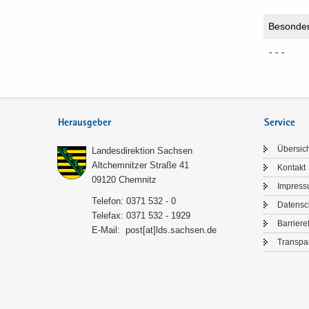
Be­son­der
- - -
Herausgeber
Service
Über­sic
Lan­des­di­rek­ti­on Sach­sen
Alt­chem­nit­zer Stra­ße 41
Kon­takt
09120 Chem­nitz
Im­pres­
Te­le­fon: 0371 532 - 0
Da­ten­s
Te­le­fax: 0371 532 - 1929
Bar­rie­re­
E-​Mail:
post[at]lds.sach­sen.de
Trans­pa­