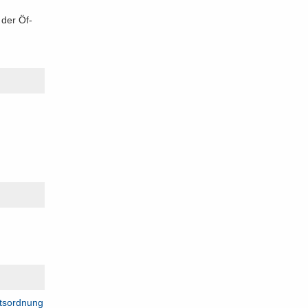
 der Öf­
ts­ord­nung