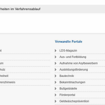
­hei­ten im Ver­fah­rens­ab­lauf
Verwandte Portale
ht
LDS-​Magazin
Aus- und Fort­bil­dung
sum
Auf­nah­me von Asyl­be­wer­bern
chutz
Aus­bil­dungs­för­de­rung
frei­heit
Bau­tech­nik
renz­hin­weis
Be­kannt­ma­chun­gen
Buß­geld­stel­le
För­der­por­tal
Geld­wä­sche­prä­ven­ti­on