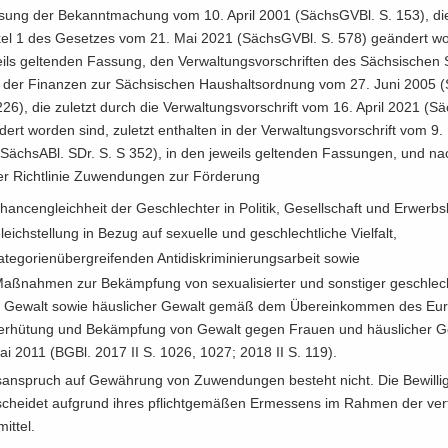
­sung der Be­kannt­ma­chung vom 10. April 2001 (Sächs­GVBl. S. 153), die 
i­kel 1 des Ge­set­zes vom 21. Mai 2021 (Sächs­GVBl. S. 578) ge­än­dert wor
eils gel­ten­den Fas­sung, den Ver­wal­tungs­vor­schrif­ten des Säch­si­schen 
ms der Fi­nan­zen zur Säch­si­schen Haus­halts­ord­nung vom 27. Juni 2005 
26), die zu­letzt durch die Ver­wal­tungs­vor­schrift vom 16. April 2021 (Sä
dert wor­den sind, zu­letzt ent­hal­ten in der Ver­wal­tungs­vor­schrift vom 9
Sächs­ABl. SDr. S. S 352), in den je­weils gel­ten­den Fas­sun­gen, und 
er Richt­li­nie Zu­wen­dun­gen zur För­de­rung
an­cen­gleich­heit der Ge­schlech­ter in Po­li­tik, Ge­sell­schaft und Er­werbs­
eich­stel­lung in Bezug auf se­xu­el­le und ge­schlecht­li­che Viel­falt,
­te­go­rien­über­grei­fen­den An­ti­dis­kri­mi­nie­rungs­ar­beit sowie
ß­nah­men zur Be­kämp­fung von se­xua­li­sier­ter und sons­ti­ger ge­schlechts
 Ge­walt sowie häus­li­cher Ge­walt gemäß dem Über­ein­kom­men des Eu­ro
er­hü­tung und Be­kämp­fung von Ge­walt gegen Frau­en und häus­li­cher 
ai 2011 (BGBl. 2017 II S. 1026, 1027; 2018 II S. 119).
an­spruch auf Ge­wäh­rung von Zu­wen­dun­gen be­steht nicht. Die Be­wil­li
schei­det auf­grund ihres pflicht­ge­mä­ßen Er­mes­sens im Rah­men der ver­
it­tel.