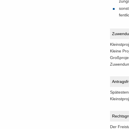
zungs­
sons­
fent­li
Zu­wen­du
Kleinst­pro
Klei­ne Pr
Groß­pro­j
Zu­wen­dun
An­trags­fr
Spä­tes­ten
Kleinst­pro
Rechts­gr
Der Frei­s