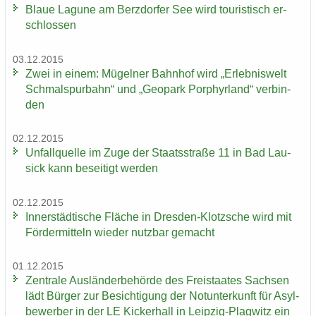
Blaue La­gu­ne am Berz­dor­fer See wird tou­ris­tisch er­
schlos­sen
03.12.2015
Zwei in einem: Mü­gel­ner Bahn­hof wird „Er­leb­nis­welt
Schmal­spur­bahn“ und „Geo­park Por­phyr­land“ ver­bin­
den
02.12.2015
Un­fall­quel­le im Zuge der Staats­stra­ße 11 in Bad Lau­
sick kann be­sei­tigt wer­den
02.12.2015
In­ner­städ­ti­sche Flä­che in Dresden-​Klotzsche wird mit
För­der­mit­teln wie­der nutz­bar ge­macht
01.12.2015
Zen­tra­le Aus­län­der­be­hör­de des Frei­staa­tes Sach­sen
lädt Bür­ger zur Be­sich­ti­gung der Not­un­ter­kunft für Asyl­
be­wer­ber in der LE Ki­cker­hall in Leipzig-​Plagwitz ein