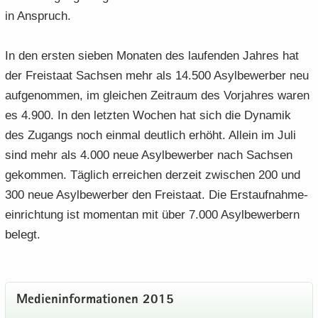
in An­spruch.
In den ers­ten sie­ben Mo­na­ten des lau­fen­den Jah­res hat
der Frei­staat Sach­sen mehr als 14.500 Asyl­be­wer­ber neu
auf­ge­nom­men, im glei­chen Zeit­raum des Vor­jah­res waren
es 4.900. In den letz­ten Wo­chen hat sich die Dy­na­mik
des Zu­gangs noch ein­mal deut­lich er­höht. Al­lein im Juli
sind mehr als 4.000 neue Asyl­be­wer­ber nach Sach­sen
ge­kom­men. Täg­lich er­rei­chen der­zeit zwi­schen 200 und
300 neue Asyl­be­wer­ber den Frei­staat. Die Erst­auf­nah­me­
ein­rich­tung ist mo­men­tan mit über 7.000 Asyl­be­wer­bern
be­legt.
Me­di­en­in­for­ma­tio­nen 2015