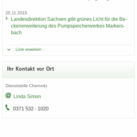
25.11.2015
Lan­des­di­rek­ti­on Sach­sen gibt grü­nes Licht für die Be­
cken­er­wei­te­rung des Pump­spei­cher­wer­kes Mar­kers­
bach
Liste er­wei­tern ...
Ihr Kon­takt vor Ort
Dienst­stel­le Chem­nitz
Linda Simon
0371 532 - 1020