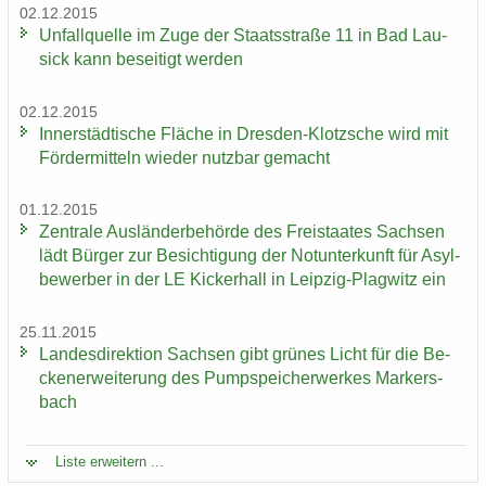
02.12.2015
Un­fall­quel­le im Zuge der Staats­stra­ße 11 in Bad Lau­
sick kann be­sei­tigt wer­den
02.12.2015
In­ner­städ­ti­sche Flä­che in Dresden-​Klotzsche wird mit
För­der­mit­teln wie­der nutz­bar ge­macht
01.12.2015
Zen­tra­le Aus­län­der­be­hör­de des Frei­staa­tes Sach­sen
lädt Bür­ger zur Be­sich­ti­gung der Not­un­ter­kunft für Asyl­
be­wer­ber in der LE Ki­cker­hall in Leipzig-​Plagwitz ein
25.11.2015
Lan­des­di­rek­ti­on Sach­sen gibt grü­nes Licht für die Be­
cken­er­wei­te­rung des Pump­spei­cher­wer­kes Mar­kers­
bach
Liste er­wei­tern ...