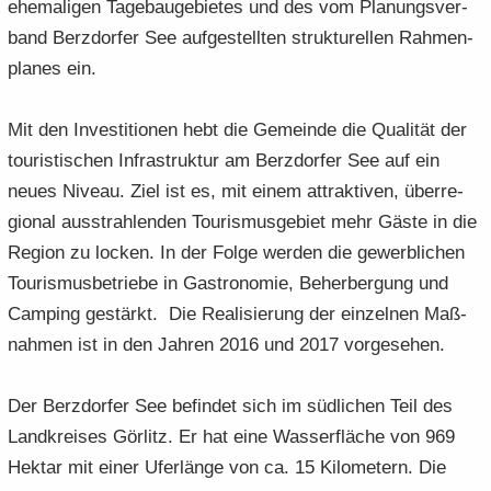
ehe­ma­li­gen Ta­ge­bau­ge­bie­tes und des vom Pla­nungs­ver­
band Berz­dor­fer See auf­ge­stell­ten struk­tu­rel­len Rah­men­
pla­nes ein.
Mit den In­ves­ti­tio­nen hebt die Ge­mein­de die Qua­li­tät der
tou­ris­ti­schen In­fra­struk­tur am Berz­dor­fer See auf ein
neues Ni­veau. Ziel ist es, mit ei­nem at­trak­ti­ven, über­re­
gio­nal aus­strah­len­den Tou­ris­mus­ge­biet mehr Gäste in die
Re­gi­on zu lo­cken. In der Folge wer­den die ge­werb­li­chen
Touris­musbetriebe in Gas­tro­no­mie, Be­her­ber­gung und
Cam­ping ge­stärkt. Die Re­alisierung der ein­zel­nen Maß­
nah­men ist in den Jah­ren 2016 und 2017 vor­gesehen.
Der Berz­dor­fer See be­fin­det sich im süd­li­chen Teil des
Land­krei­ses Gör­litz. Er hat eine Was­ser­flä­che von 969
Hekt­ar mit einer Ufer­län­ge von ca. 15 Ki­lo­me­tern. Die