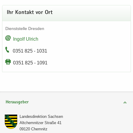
Ihr Kon­takt vor Ort
Dienst­stel­le Dres­den
In­golf Ul­rich
0351 825 - 1031
0351 825 - 1091
Herausgeber
Lan­des­di­rek­ti­on Sach­sen
Alt­chem­nit­zer Stra­ße 41
09120 Chem­nitz