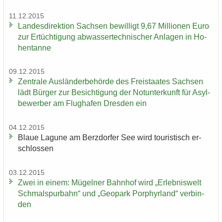
11.12.2015
Landesdirektion Sach­sen be­wil­ligt 9,67 Mil­lio­nen Euro
​
zur Er­tüch­ti­gung ab­was­ser­tech­ni­scher An­la­gen in Ho­
hen­tan­ne
09.12.2015
Zen­tra­le Aus­län­der­be­hör­de des Frei­staa­tes Sach­sen
lädt Bür­ger zur Be­sich­ti­gung der Not­un­ter­kunft für Asyl­
be­wer­ber am Flug­ha­fen Dres­den ein
04.12.2015
Blaue La­gu­ne am Berz­dor­fer See wird tou­ris­tisch er­
schlos­sen
03.12.2015
Zwei in einem: Mü­gel­ner Bahn­hof wird „Er­leb­nis­welt
Schmal­spur­bahn“ und „Geo­park Por­phyr­land“ ver­bin­
den