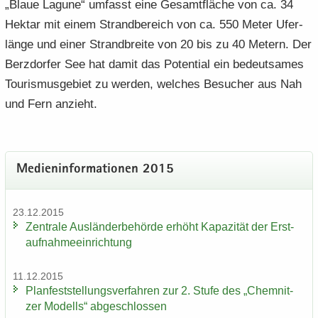
„Blaue La­gu­ne“ um­fasst eine Ge­samt­flä­che von ca. 34
Hekt­ar mit einem Strand­be­reich von ca. 550 Meter Ufer­
län­ge und einer Strand­brei­te von 20 bis zu 40 Me­tern. Der
Berz­dor­fer See hat damit das Po­ten­ti­al ein be­deut­sa­mes
Tou­ris­mus­ge­biet zu wer­den, wel­ches Be­su­cher aus Nah
und Fern an­zieht.
Me­di­en­in­for­ma­tio­nen 2015
23.12.2015
Zen­tra­le Aus­län­der­be­hör­de er­höht Ka­pa­zi­tät der Erst­
auf­nah­me­ein­rich­tung
11.12.2015
Plan­fest­stel­lungs­ver­fah­ren zur 2. Stufe des „Chem­nit­
zer Mo­dells“ ab­ge­schlos­sen