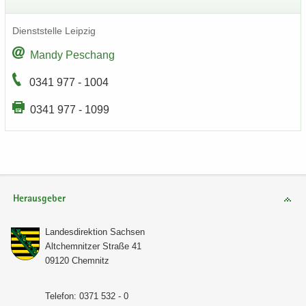
Dienst­stel­le Leip­zig
Mandy Peschang
0341 977 - 1004
0341 977 - 1099
Herausgeber
Lan­des­di­rek­ti­on Sach­sen
Alt­chem­nit­zer Stra­ße 41
09120 Chem­nitz
Te­le­fon: 0371 532 - 0