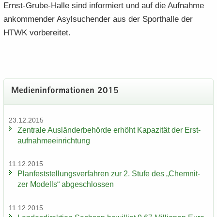
Ernst-​Grube-Halle sind in­for­miert und auf die Auf­nah­me
an­kom­men­der Asyl­su­chen­der aus der Sport­hal­le der
HTWK vor­be­rei­tet.
Me­di­en­in­for­ma­tio­nen 2015
23.12.2015
Zen­tra­le Aus­län­der­be­hör­de er­höht Ka­pa­zi­tät der Erst­
auf­nah­me­ein­rich­tung
11.12.2015
Plan­fest­stel­lungs­ver­fah­ren zur 2. Stufe des „Chem­nit­
zer Mo­dells“ ab­ge­schlos­sen
11.12.2015