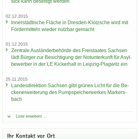
sick kann be­sei­tigt wer­den
02.12.2015
In­ner­städ­ti­sche Flä­che in Dresden-​Klotzsche wird mit
För­der­mit­teln wie­der nutz­bar ge­macht
01.12.2015
Zen­tra­le Aus­län­der­be­hör­de des Frei­staa­tes Sach­sen
lädt Bür­ger zur Be­sich­ti­gung der Not­un­ter­kunft für Asyl­
be­wer­ber in der LE Ki­cker­hall in Leipzig-​Plagwitz ein
25.11.2015
Lan­des­di­rek­ti­on Sach­sen gibt grü­nes Licht für die Be­
cken­er­wei­te­rung des Pump­spei­cher­wer­kes Mar­kers­
bach
Liste er­wei­tern ...
Ihr Kon­takt vor Ort